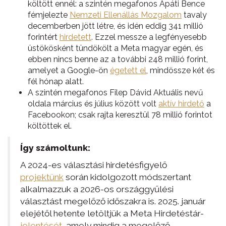
költött ennél: a szintén megafonos Apáti Bence
fémjelezte
Nemzeti Ellenállás Mozgalom
tavaly
decemberben jött létre, és idén eddig 341 millió
forintért
hirdetett
. Ezzel messze a legfényesebb
üstökösként tündökölt a Meta magyar egén, és
ebben nincs benne az a további 248 millió forint,
amelyet a Google-ön
égetett el
, mindössze két és
fél hónap alatt.
A szintén megafonos Filep Dávid Aktuális nevű
oldala március és július között volt
aktív hirdető
a
Facebookon; csak rajta keresztül 78 millió forintot
költöttek el.
Így számoltunk:
A 2024-es választási hirdetésfigyelő
projektünk
során kidolgozott módszertant
alkalmazzuk a 2026-os országgyűlési
választást megelőző időszakra is. 2025. január
elejétől hetente letöltjük a Meta Hirdetéstár-
jelentését
, amely mindig a megelőző