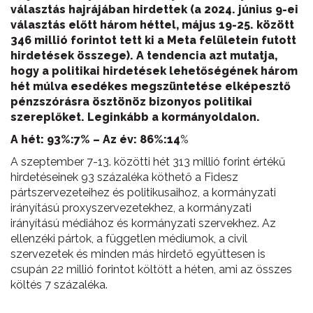
választás hajrájában hirdettek
(a 2024. június 9-ei
választás előtt három héttel, május 19-25. között
346 millió forintot tett ki a Meta felületein futott
hirdetések összege). A tendencia azt mutatja,
hogy a politikai hirdetések lehetőségének három
hét múlva esedékes megszüntetése elképesztő
pénzszórásra ösztönöz bizonyos politikai
szereplőket. Leginkább a kormányoldalon.
A hét: 93%:7% – Az év: 86%:14
%
A szeptember 7-13. közötti hét 313 millió forint értékű
hirdetéseinek 93 százaléka köthető a Fidesz
pártszervezeteihez és politikusaihoz, a kormányzati
irányítású proxyszervezetekhez, a kormányzati
irányítású médiához és kormányzati szervekhez. Az
ellenzéki pártok, a független médiumok, a civil
szervezetek és minden más hirdető együttesen is
csupán 22 millió forintot költött a héten, ami az összes
költés 7 százaléka.