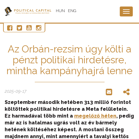
HUN
ENG
Togg
navig
Az Orbán-rezsim úgy költi a
pénzt politikai hirdetésre,
mintha kampányhajrá lenne
2025-09-17
Szeptember második hetében 313 millió forintot
költöttek politikai hirdetésre a Meta felületein.
Ez harmadával több mint a
megelőző héten
, pedig
már az is hatalmas ugrás volt az év bármely
hetének költéséhez képest. A mostani összeg
majdnem annyi, mint amennyiért a tavalyi kettős