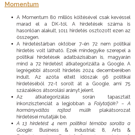
Momentum
A Momentum 80 milliós költésével csak kevéssel
marad el a DK-tól. A hirdetések száma is
hasonlóan alakult, 1011 hirdetés osztozott ezen az
összegen.
A hirdetéstárban október 7-én 72 nem politikai
hirdetés volt látható. Ezek mindegyike szerepel a
politikai hirdetések adatbázisában is, magyarán
mind a 72 hirdetést átkategorizálta a Google. A
legrégebbi átsorolt hirdetés 2024 decemberében
indult. Az azóta eltelt időszak 96 politikai
hirdetéséből 72-t sorolt át a Google, ami 75
százalékos átsorolási arányt jelent.
Az átkategorizálás során tapasztalt
inkonzisztenciát a legjobban a
Folytatják? – A
kormányváltás rajtad múlik
plakátsorozat
hirdetései mutatják be.
A 13 hirdetést 4 nem politikai témába sorolta a
Google:
Business & Industrial: 8, Arts &