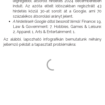
legrégebbi, átsorolt hirdetés 2024 decemberében
indult. Az azóta eltelt időszakban regisztrált 43
hirdetés közül 30-at sorolt át a Google, ami 70
százalékos átsorolási arányt jelent.
A hirdetések Google által besorolt témái:
Finance: 19,
Law & Government: 7, Hobbies, Games & Leisure:
2, Apparel: 1, Arts & Entertainment: 1.
Az alábbi, lapozható infografikán bemutatunk néhány
jellemző példát a tapasztalt problémákra: