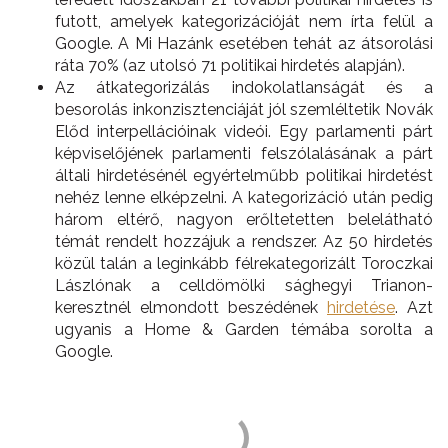
futott, amelyek kategorizációját nem írta felül a
Google. A Mi Hazánk esetében tehát az átsorolási
ráta 70% (az utolsó 71 politikai hirdetés alapján).
Az átkategorizálás indokolatlanságát és a
besorolás inkonzisztenciáját jól szemléltetik Novák
Előd interpellációinak videói. Egy parlamenti párt
képviselőjének parlamenti felszólalásának a párt
általi hirdetésénél egyértelműbb politikai hirdetést
nehéz lenne elképzelni. A kategorizáció után pedig
három eltérő, nagyon erőltetetten belelátható
témát rendelt hozzájuk a rendszer. Az 50 hirdetés
közül talán a leginkább félrekategorizált Toroczkai
Lászlónak a celldömölki sághegyi Trianon-
keresztnél elmondott beszédének
hirdetése
. Azt
ugyanis a Home & Garden témába sorolta a
Google.