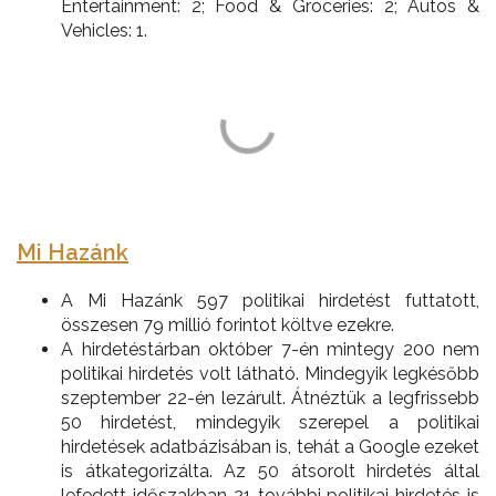
Entertainment: 2; Food & Groceries: 2; Autos &
Vehicles: 1.
Mi Hazánk
A Mi Hazánk 597 politikai hirdetést futtatott,
összesen 79 millió forintot költve ezekre.
A hirdetéstárban október 7-én mintegy 200 nem
politikai hirdetés volt látható. Mindegyik legkésőbb
szeptember 22-én lezárult. Átnéztük a legfrissebb
50 hirdetést, mindegyik szerepel a politikai
hirdetések adatbázisában is, tehát a Google ezeket
is átkategorizálta. Az 50 átsorolt hirdetés által
lefedett időszakban 21 további politikai hirdetés is