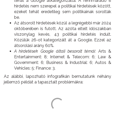
tehát a Google átkategorizálta. A fennmaradó 8
hirdetés nem szerepel a politikai hirdetések között,
ezeket tehát eredetileg sem politikainak sorolták
be.
Az átsorolt hirdetések közül a legrégebbi már 2024
októberében is futott. Az azóta eltelt időszakban
viszonylag kevés, 43 politikai hirdetés indult.
Közülük 26-ot kategorizált át a Google. Ezzel az
átsorolási arány 60%.
A hirdetések Google általi besorolt témái:
Arts &
Entertainment: 8; Internet & Telecom: 6; Law &
Government: 6; Business & Industrial: 6; Autos &
Vehicles: 5; Finance: 3.
Az alábbi, lapozható infografikán bemutatunk néhány
jellemző példát a tapasztalt problémákra: