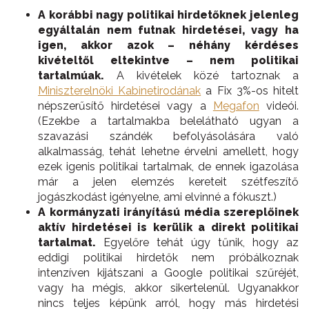
A korábbi nagy politikai hirdetőknek jelenleg
egyáltalán nem futnak hirdetései, vagy ha
igen, akkor azok – néhány kérdéses
kivételtől eltekintve – nem politikai
tartalmúak.
A kivételek közé tartoznak a
Miniszterelnöki Kabinetirodának
a Fix 3%-os hitelt
népszerűsítő hirdetései vagy a
Megafon
videói.
(Ezekbe a tartalmakba belelátható ugyan a
szavazási szándék befolyásolására való
alkalmasság, tehát lehetne érvelni amellett, hogy
ezek igenis politikai tartalmak, de ennek igazolása
már a jelen elemzés kereteit szétfeszítő
jogászkodást igényelne, ami elvinné a fókuszt.)
A kormányzati irányítású média szereplőinek
aktív hirdetései is kerülik a direkt politikai
tartalmat.
Egyelőre tehát úgy tűnik, hogy az
eddigi politikai hirdetők nem próbálkoznak
intenzíven kijátszani a Google politikai szűréjét,
vagy ha mégis, akkor sikertelenül. Ugyanakkor
nincs teljes képünk arról, hogy más hirdetési