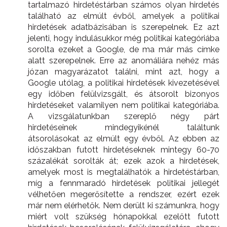
tartalmazó hirdetéstárban számos olyan hirdetés
található az elmúlt évből, amelyek a politikai
hirdetések adatbázisában is szerepelnek. Ez azt
jelenti, hogy indulásukkor még politikai kategóriába
sorolta ezeket a Google, de ma már más címke
alatt szerepelnek. Erre az anomáliára nehéz más
józan magyarázatot találni, mint azt, hogy a
Google utólag, a politikai hirdetések kivezetésével
egy időben felülvizsgált, és átsorolt bizonyos
hirdetéseket valamilyen nem politikai kategóriába.
A vizsgálatunkban szereplő négy párt
hirdetéseinek mindegyikénél találtunk
átsorolásokat az elmúlt egy évből. Az ebben az
időszakban futott hirdetéseknek mintegy 60-70
százalékát sorolták át; ezek azok a hirdetések,
amelyek most is megtalálhatók a hirdetéstárban,
míg a fennmaradó hirdetések politikai jellegét
vélhetően megerősítette a rendszer, ezért ezek
már nem elérhetők. Nem derült ki számunkra, hogy
miért volt szükség hónapokkal ezelőtt futott