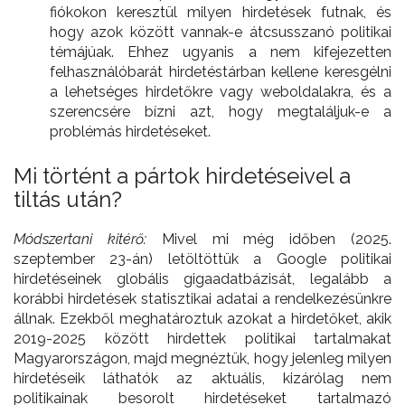
fiókokon keresztül milyen hirdetések futnak, és
hogy azok között vannak-e átcsusszanó politikai
témájúak. Ehhez ugyanis a nem kifejezetten
felhasználóbarát hirdetéstárban kellene keresgélni
a lehetséges hirdetőkre vagy weboldalakra, és a
szerencsére bízni azt, hogy megtaláljuk-e a
problémás hirdetéseket.
Mi történt a pártok hirdetéseivel a
tiltás után?
Módszertani kitérő:
Mivel mi még időben (2025.
szeptember 23-án) letöltöttük a Google politikai
hirdetéseinek globális gigaadatbázisát, legalább a
korábbi hirdetések statisztikai adatai a rendelkezésünkre
állnak. Ezekből meghatároztuk azokat a hirdetőket, akik
2019-2025 között hirdettek politikai tartalmakat
Magyarországon, majd megnéztük, hogy jelenleg milyen
hirdetéseik láthatók az aktuális, kizárólag nem
politikainak besorolt hirdetéseket tartalmazó