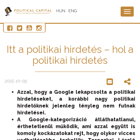
HUN
ENG
Togg
navig
Itt a politikai hirdetés – hol a
politikai hirdetés
2025-10-09
Azzal, hogy a Google lekapcsolta a politikai
hirdetéseket, a korábbi nagy politikai
hirdetőknek jelenleg tényleg nem futnak
hirdetései.
A Google-kategorizáció átláthatatlanul,
érthetetlenül működik, ami azzal együtt is
komoly kockázatokat rejt, hogy olykor vicces