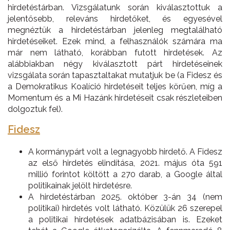
hirdetéstárban. Vizsgálatunk során kiválasztottuk a
jelentősebb, releváns hirdetőket, és egyesével
megnéztük a hirdetéstárban jelenleg megtalálható
hirdetéseiket. Ezek mind, a felhasználók számára ma
már nem látható, korábban futott hirdetések. Az
alábbiakban négy kiválasztott párt hirdetéseinek
vizsgálata során tapasztaltakat mutatjuk be (a Fidesz és
a Demokratikus Koalíció hirdetéseit teljes körűen, míg a
Momentum és a Mi Hazánk hirdetéseit csak részleteiben
dolgoztuk fel).
Fidesz
A kormánypárt volt a legnagyobb hirdető. A Fidesz
az első hirdetés elindítása, 2021. május óta 591
millió forintot költött a 270 darab, a Google által
politikainak jelölt hirdetésre.
A hirdetéstárban 2025. október 3-án 34 (nem
politikai) hirdetés volt látható. Közülük 26 szerepel
a politikai hirdetések adatbázisában is. Ezeket