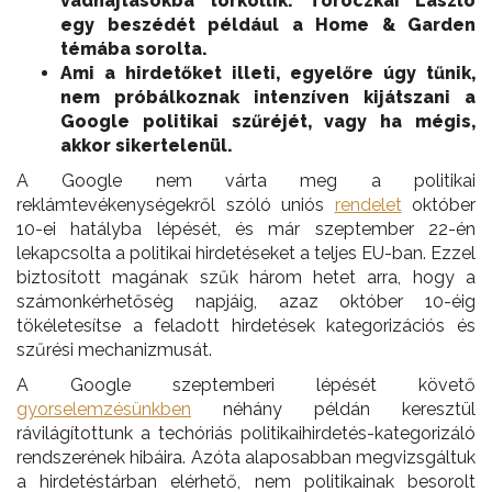
vadhajtásokba torkollik: Toroczkai László
egy beszédét például a Home & Garden
témába sorolta.
Ami a hirdetőket illeti, egyelőre úgy tűnik,
nem próbálkoznak intenzíven kijátszani a
Google politikai szűréjét, vagy ha mégis,
akkor sikertelenül.
A Google nem várta meg a politikai
reklámtevékenységekről szóló uniós
rendelet
október
10-ei hatályba lépését, és már szeptember 22-én
lekapcsolta a politikai hirdetéseket a teljes EU-ban. Ezzel
biztosított magának szűk három hetet arra, hogy a
számonkérhetőség napjáig, azaz október 10-éig
tökéletesítse a feladott hirdetések kategorizációs és
szűrési mechanizmusát.
A Google szeptemberi lépését követő
gyorselemzésünkben
néhány példán keresztül
rávilágítottunk a techóriás politikaihirdetés-kategorizáló
rendszerének hibáira. Azóta alaposabban megvizsgáltuk
a hirdetéstárban elérhető, nem politikainak besorolt