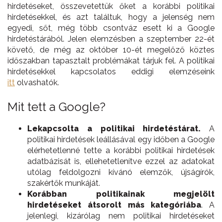
hirdetéseket, összevetettük őket a korábbi politikai
hirdetésekkel, és azt találtuk, hogy a jelenség nem
egyedi, sőt, még több csontváz esett ki a Google
hirdetéstárából. Jelen elemzésben a szeptember 22-ét
követő, de még az október 10-ét megelőző köztes
időszakban tapasztalt problémákat tárjuk fel. A politikai
hirdetésekkel kapcsolatos eddigi elemzéseink
itt
olvashatók.
Mit tett a Google?
Lekapcsolta a politikai hirdetéstárat.
A
politikai hirdetések leállásával egy időben a Google
elérhetetlenné tette a korábbi politikai hirdetések
adatbázisát is, ellehetetlenítve ezzel az adatokat
utólag feldolgozni kívánó elemzők, újságírók,
szakértők munkáját.
Korábban politikainak megjelölt
hirdetéseket átsorolt más kategóriába
. A
jelenlegi, kizárólag nem politikai hirdetéseket