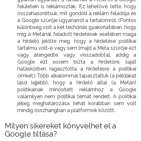
felületein is reklámozták. Ez lehetővé tette, hogy
összehasonlítsuk, mit gondolt a reklám feladója és
a Google szűrője ugyanarról a tartalomról. (Fontos
különbség volt a két techóriás gyakorlatában, hogy
míg a Metánál feladott hirdetések esetében maga
a hirdető jelölte meg, hogy a hirdetése politikai
tartalmú volt-e vagy sem [majd a Meta szűrője ezt
vagy átengedte, vagy visszadobta], addig a
Google ezt sosem bízta a hirdetőre, saját
hatáskörben ragasztotta a hirdetésre a politikai
címkét.) Több alkalommal tapasztaltuk (a példákat
lásd lejjebb), hogy a hirdető által (a Metán)
politikainak minősített reklámhoz a Google
valamilyen nem politikai témát rendelt. A politikai
jelleg meghatározása tehát korábban sem volt
mindig összhangban a platformok között.
Milyen sikereket könyvelhet el a
Google tiltása?