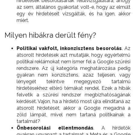
hirdetések besorolásának felülvizsgálatára, ahogy
az sem, általános gyakorlat volt-e, hogy az elmúlt
egy év hirdetéseit vizsgálták, és ha igen, akkor
miért.
Milyen hibákra derült fény?
Politikai vakfolt, inkonzisztens besorolás
. Az
átsorolt hirdetések azt mutatják, hogy egyértelmű
politikai reklámokat nem ismer fel a Google szűrési
rendszere. Az új kategória meghatározása pedig
gyakran nem konzisztens, azaz teljesen, vagy
lényegét tekintve megegyező tartalmú
hirdetésekhez eltérő témákat rendel. Ezek a hibák
felvetik a szűrési rendszer megbízhatóságának
kérdését. Vajon, ha a hirdető most újra elindítaná az
átsorolt hirdetését, akkor a Google megadná a
zöld lámpát, mivel nem tartaná politikainak a
tartalmát?
Önbesorolási ellentmondás
. A hirdetők
gyakran ugyanazt a tartalmat a Meta és a Google