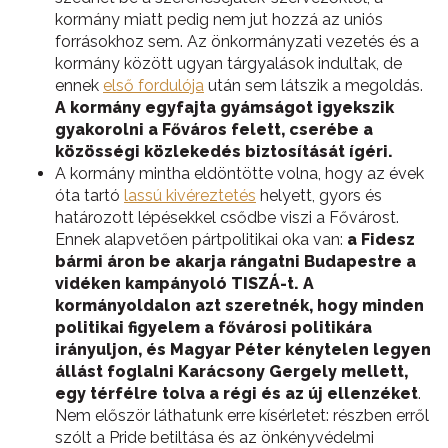
kormány miatt pedig nem jut hozzá az uniós
forrásokhoz sem. Az önkormányzati vezetés és a
kormány között ugyan tárgyalások indultak, de
ennek
első fordulója
után sem látszik a megoldás.
A kormány egyfajta gyámságot igyekszik
gyakorolni a Főváros felett, cserébe a
közösségi közlekedés biztosítását ígéri.
A kormány mintha eldöntötte volna, hogy az évek
óta tartó
lassú kivéreztetés
helyett, gyors és
határozott lépésekkel csődbe viszi a Fővárost.
Ennek alapvetően pártpolitikai oka van:
a Fidesz
bármi áron be akarja rángatni Budapestre a
vidéken kampányoló TISZÁ-t. A
kormányoldalon azt szeretnék, hogy minden
politikai figyelem a fővárosi politikára
irányuljon, és Magyar Péter kénytelen legyen
állást foglalni Karácsony Gergely mellett,
egy térfélre tolva a régi és az új ellenzéket
.
Nem először láthatunk erre kísérletet: részben erről
szólt a Pride betiltása és az önkényvédelmi