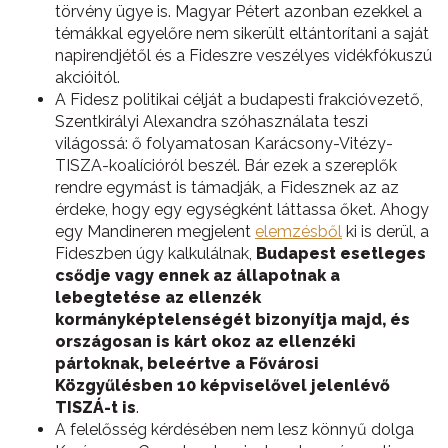
törvény ügye is. Magyar Pétert azonban ezekkel a
témákkal egyelőre nem sikerült eltántorítani a saját
napirendjétől és a Fideszre veszélyes vidékfókuszú
akcióitól.
A Fidesz politikai célját a budapesti frakcióvezető,
Szentkirályi Alexandra szóhasználata teszi
világossá: ő folyamatosan Karácsony-Vitézy-
TISZA-koalícióról beszél. Bár ezek a szereplők
rendre egymást is támadják, a Fidesznek az az
érdeke, hogy egy egységként láttassa őket. Ahogy
egy Mandineren megjelent
elemzésből
ki is derül, a
Fideszben úgy kalkulálnak,
Budapest esetleges
csődje vagy ennek az állapotnak a
lebegtetése az ellenzék
kormányképtelenségét bizonyítja majd, és
országosan is kárt okoz az ellenzéki
pártoknak, beleértve a Fővárosi
Közgyűlésben 10 képviselővel jelenlévő
TISZÁ-t is
.
A felelősség kérdésében nem lesz könnyű dolga