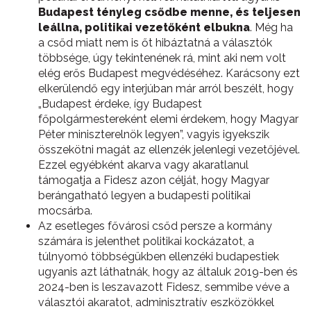
Budapest tényleg csődbe menne, és teljesen
leállna, politikai vezetőként elbukna
. Még ha
a csőd miatt nem is őt hibáztatná a választók
többsége, úgy tekintenének rá, mint aki nem volt
elég erős Budapest megvédéséhez. Karácsony ezt
elkerülendő egy interjúban már arról beszélt, hogy
„Budapest érdeke, így Budapest
főpolgármestereként elemi érdekem, hogy Magyar
Péter miniszterelnök legyen”, vagyis igyekszik
összekötni magát az ellenzék jelenlegi vezetőjével.
Ezzel egyébként akarva vagy akaratlanul
támogatja a Fidesz azon célját, hogy Magyar
berángatható legyen a budapesti politikai
mocsárba.
Az esetleges fővárosi csőd persze a kormány
számára is jelenthet politikai kockázatot, a
túlnyomó többségükben ellenzéki budapestiek
ugyanis azt láthatnák, hogy az általuk 2019-ben és
2024-ben is leszavazott Fidesz, semmibe véve a
választói akaratot, adminisztratív eszközökkel