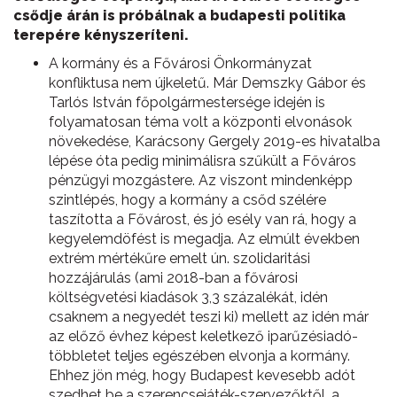
csődje árán is próbálnak a budapesti politika
terepére kényszeríteni.
A kormány és a Fővárosi Önkormányzat
konfliktusa nem újkeletű. Már Demszky Gábor és
Tarlós István főpolgármestersége idején is
folyamatosan téma volt a központi elvonások
növekedése, Karácsony Gergely 2019-es hivatalba
lépése óta pedig minimálisra szűkült a Főváros
pénzügyi mozgástere. Az viszont mindenképp
szintlépés, hogy a kormány a csőd szélére
taszította a Fővárost, és jó esély van rá, hogy a
kegyelemdöfést is megadja. Az elmúlt években
extrém mértékűre emelt ún. szolidaritási
hozzájárulás (ami 2018-ban a fővárosi
költségvetési kiadások 3,3 százalékát, idén
csaknem a negyedét teszi ki) mellett az idén már
az előző évhez képest keletkező iparűzésiadó-
többletet teljes egészében elvonja a kormány.
Ehhez jön még, hogy Budapest kevesebb adót
szedhet be a szerencsejáték-szervezőktől, a