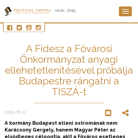
HUN
ENG
Togg
navig
A Fidesz a Fővárosi
Önkormányzat anyagi
ellehetetlenítésével próbálja
Budapestre rángatni a
TISZÁ-t
2025-06-11
A kormány Budapest elleni ostromának nem
Karácsony Gergely, hanem Magyar Péter az
elsődleges célpontja, akit a Főváros esetleges