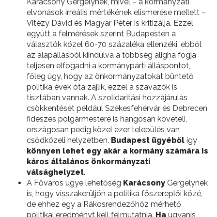
Karácsony Gergelynek, mivel – a kormányzati
elvonások irreális mértékének elismerése mellett –
Vitézy Dávid és Magyar Péter is kritizálja. Ezzel
együtt a felmérések szerint Budapesten a
választók közel 60-70 százaléka ellenzéki, ebből
az alapállásból kiindulva a többség aligha fogja
teljesen elfogadni a kormánypárti álláspontot,
főleg úgy, hogy az önkormányzatokat büntető
politika évek óta zajlik, ezzel a szavazók is
tisztában vannak. A szolidaritási hozzájárulás
csökkentését például Székesfehérvár és Debrecen
fideszes polgármestere is hangosan követeli,
országosan pedig közel ezer település van
csődközeli helyzetben.
Budapest ügyéből
így
könnyen lehet egy akár a kormány számára is
káros általános önkormányzati
válsághelyzet
.
A Főváros ügye lehetőség
Karácsony
Gergelynek
is, hogy visszakerüljön a politika főszereplői közé,
de ehhez egy a Rákosrendezőhöz mérhető
politikai eredményt kell felmutatnia.
Ha
ugyanis