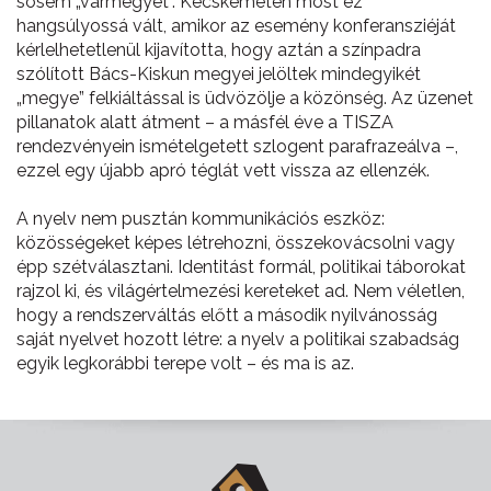
sosem „vármegyét”. Kecskeméten most ez
hangsúlyossá vált, amikor az esemény konferansziéját
kérlelhetetlenül kijavította, hogy aztán a színpadra
szólított Bács-Kiskun megyei jelöltek mindegyikét
„megye” felkiáltással is üdvözölje a közönség. Az üzenet
pillanatok alatt átment – a másfél éve a TISZA
rendezvényein ismételgetett szlogent parafrazeálva –,
ezzel egy újabb apró téglát vett vissza az ellenzék.
A nyelv nem pusztán kommunikációs eszköz:
közösségeket képes létrehozni, összekovácsolni vagy
épp szétválasztani. Identitást formál, politikai táborokat
rajzol ki, és világértelmezési kereteket ad. Nem véletlen,
hogy a rendszerváltás előtt a második nyilvánosság
saját nyelvet hozott létre: a nyelv a politikai szabadság
egyik legkorábbi terepe volt – és ma is az.