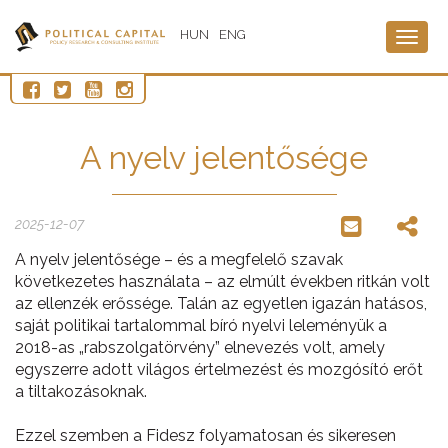
HUN
ENG
Togg
navig
A nyelv jelentősége
2025-12-07
A nyelv jelentősége – és a megfelelő szavak
következetes használata – az elmúlt években ritkán volt
az ellenzék erőssége. Talán az egyetlen igazán hatásos,
saját politikai tartalommal bíró nyelvi leleményük a
2018-as „rabszolgatörvény” elnevezés volt, amely
egyszerre adott világos értelmezést és mozgósító erőt
a tiltakozásoknak.
Ezzel szemben a Fidesz folyamatosan és sikeresen