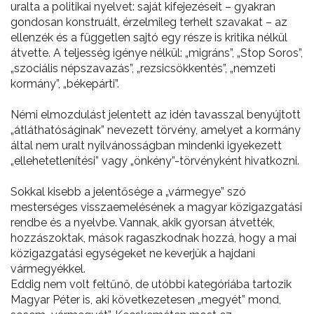
uralta a politikai nyelvet: saját kifejezéseit – gyakran
gondosan konstruált, érzelmileg terhelt szavakat – az
ellenzék és a független sajtó egy része is kritika nélkül
átvette. A teljesség igénye nélkül: „migráns”, „Stop Soros”,
„szociális népszavazás”, „rezsicsökkentés”, „nemzeti
kormány”, „békepárti”.
Némi elmozdulást jelentett az idén tavasszal benyújtott
„átláthatóságinak” nevezett törvény, amelyet a kormány
által nem uralt nyilvánosságban mindenki igyekezett
„ellehetetlenítési” vagy „önkény”-törvényként hivatkozni.
Sokkal kisebb a jelentősége a „vármegye” szó
mesterséges visszaemelésének a magyar közigazgatási
rendbe és a nyelvbe. Vannak, akik gyorsan átvették,
hozzászoktak, mások ragaszkodnak hozzá, hogy a mai
közigazgatási egységeket ne keverjük a hajdani
vármegyékkel.
Eddig nem volt feltűnő, de utóbbi kategóriába tartozik
Magyar Péter is, aki következetesen „megyét” mond,