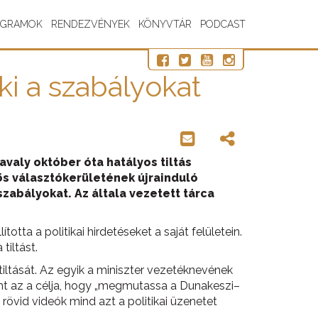
OGRAMOK
RENDEZVÉNYEK
KÖNYVTÁR
PODCAST
ki a szabályokat
valy október óta hatályos tiltás
-ös választókerületének újrainduló
szabályokat. Az általa vezetett tárca
tta a politikai hirdetéseket a saját felületein.
tiltást.
 tiltását. Az egyik a miniszter vezetéknevének
int az a célja, hogy „megmutassa a Dunakeszi–
övid videók mind azt a politikai üzenetet