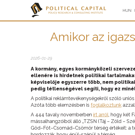
HUN
Amikor az igazs
2026-01-29
A kormány, egyes kormányközeli szervezet
ellenére is hirdetnek politikai tartalma
képviselője egyszerre több, nem politikai
pedig tétlenségével segíti, hogy ez min
A politikai reklámtevékenységekről szóló uniós r
Azóta több elemzésben is
foglalkoztunk
azzal,
A 444 tavaly novemberben
írt arról
, hogy két F
mássalhangzóiból álló „TZSN (Táj – Zöld – Szé
Göd–Fót–Csomád–Csömör térség értékeit: a term
hordozzák, hogy épül-szépül a térség.