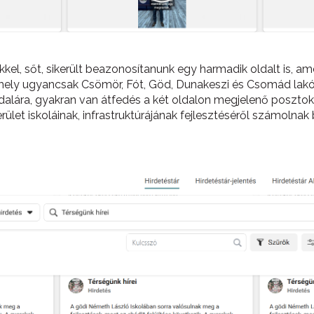
kkel, sőt, sikerült beazonosítanunk egy harmadik oldalt is, a
, amely ugyancsak Csömör, Fót, Göd, Dunakeszi és Csomád lakói
lára, gyakran van átfedés a két oldalon megjelenő posztok köz
rület iskoláinak, infrastruktúrájának fejlesztéséről számolnak