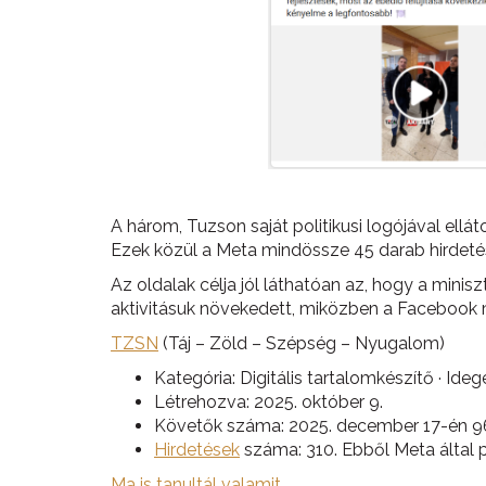
A három, Tuzson saját politikusi logójával ellá
Ezek közül a Meta mindössze 45 darab hirdetést
Az oldalak célja jól láthatóan az, hogy a mini
aktivitásuk növekedett, miközben a Facebook 
TZSN
(Táj – Zöld – Szépség – Nyugalom)
Kategória: Digitális tartalomkészítő · Id
Létrehozva: 2025. október 9.
Követők száma: 2025. december 17-én 96
Hirdetések
száma: 310. Ebből Meta által pol
Ma is tanultál valamit