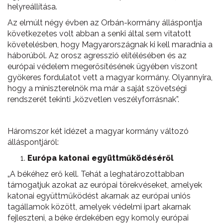
helyreállítása.
Az elmúlt négy évben az Orbán-kormány álláspontja
következetes volt abban a senki által sem vitatott
követelésben, hogy Magyarországnak ki kell maradnia a
háborúból. Az orosz agresszió elítélésében és az
európai védelem megerősítésének ügyében viszont
gyökeres fordulatot vett a magyar kormány. Olyannyira,
hogy a miniszterelnök ma már a saját szövetségi
rendszerét tekinti „közvetlen veszélyforrásnak”.
Háromszor két idézet a magyar kormány változó
álláspontjáról:
Európa katonai együttműködéséről
„A békéhez erő kell. Tehát a leghatározottabban
támogatjuk azokat az európai törekvéseket, amelyek
katonai együttműködést akarnak az európai uniós
tagállamok között, amelyek védelmi ipart akarnak
fejleszteni, a béke érdekében egy komoly európai