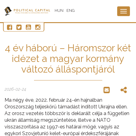
HUN
ENG
Togg
navig
4 év háború – Háromszor két
idézet a magyar kormány
változó álláspontjáról
2026-02-24
Ma négy éve, 2022. február 24-én hajnalban
Oroszország teljeskörű támadást indított Ukrajna ellen.
Az orosz vezetés többször is deklarált célja a független
ukrán államiság megszüntetése, illetve a NATO
visszaszorítása az 1997-es határai mögé, vagyis az
egykori Szovjetunió kelet-európai érdekszférájának