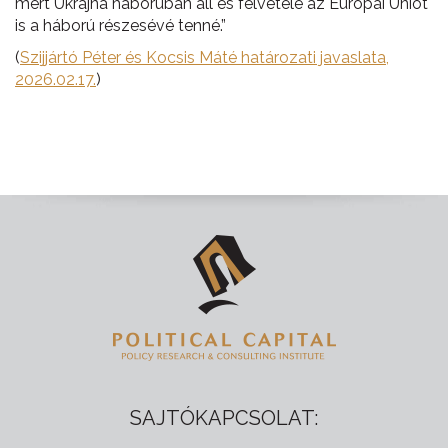
mert Ukrajna háborúban áll és felvétele az Európai Uniót
is a háború részesévé tenné.”
(
Szijjártó Péter és Kocsis Máté határozati javaslata,
2026.02.17.
)
SAJTÓKAPCSOLAT: