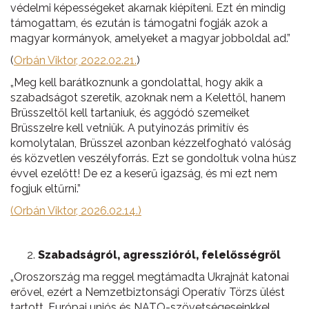
védelmi képességeket akarnak kiépíteni. Ezt én mindig
támogattam, és ezután is támogatni fogják azok a
magyar kormányok, amelyeket a magyar jobboldal ad.”
(
Orbán Viktor, 2022.02.21.
)
„Meg kell barátkoznunk a gondolattal, hogy akik a
szabadságot szeretik, azoknak nem a Kelettől, hanem
Brüsszeltől kell tartaniuk, és aggódó szemeiket
Brüsszelre kell vetniük. A putyinozás primitív és
komolytalan, Brüsszel azonban kézzelfogható valóság
és közvetlen veszélyforrás. Ezt se gondoltuk volna húsz
évvel ezelőtt! De ez a keserű igazság, és mi ezt nem
fogjuk eltűrni.”
(Orbán Viktor, 2026.02.14.)
Szabadságról, agresszióról, felelősségről
„Oroszország ma reggel megtámadta Ukrajnát katonai
erővel, ezért a Nemzetbiztonsági Operatív Törzs ülést
tartott. Európai uniós és NATO-szövetségeseinkkel