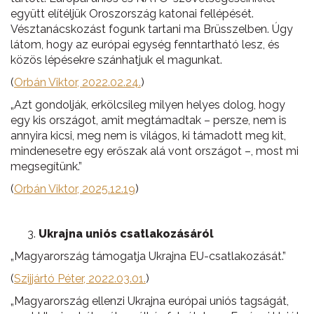
együtt elítéljük Oroszország katonai fellépését.
Vésztanácskozást fogunk tartani ma Brüsszelben. Úgy
látom, hogy az európai egység fenntartható lesz, és
közös lépésekre szánhatjuk el magunkat.
(
Orbán Viktor, 2022.02.24.
)
„Azt gondolják, erkölcsileg milyen helyes dolog, hogy
egy kis országot, amit megtámadtak – persze, nem is
annyira kicsi, meg nem is világos, ki támadott meg kit,
mindenesetre egy erőszak alá vont országot –, most mi
megsegítünk.”
(
Orbán Viktor, 2025.12.19
)
Ukrajna uniós csatlakozásáról
„Magyarország támogatja Ukrajna EU-csatlakozását.”
(
Szijjártó Péter, 2022.03.01.
)
„Magyarország ellenzi Ukrajna európai uniós tagságát,