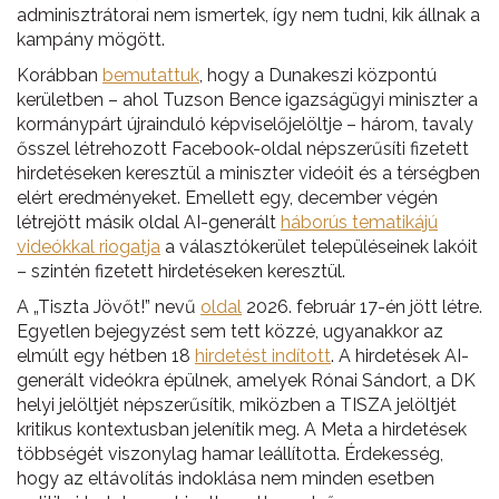
adminisztrátorai nem ismertek, így nem tudni, kik állnak a
kampány mögött.
Korábban
bemutattuk
, hogy a Dunakeszi központú
kerületben – ahol Tuzson Bence igazságügyi miniszter a
kormánypárt újrainduló képviselőjelöltje – három, tavaly
ősszel létrehozott Facebook-oldal népszerűsíti fizetett
hirdetéseken keresztül a miniszter videóit és a térségben
elért eredményeket. Emellett egy, december végén
létrejött másik oldal AI-generált
háborús tematikájú
videókkal riogatja
a választókerület településeinek lakóit
– szintén fizetett hirdetéseken keresztül.
A „Tiszta Jövőt!” nevű
oldal
2026. február 17-én jött létre.
Egyetlen bejegyzést sem tett közzé, ugyanakkor az
elmúlt egy hétben 18
hirdetést indított
. A hirdetések AI-
generált videókra épülnek, amelyek Rónai Sándort, a DK
helyi jelöltjét népszerűsítik, miközben a TISZA jelöltjét
kritikus kontextusban jelenítik meg. A Meta a hirdetések
többségét viszonylag hamar leállította. Érdekesség,
hogy az eltávolítás indoklása nem minden esetben