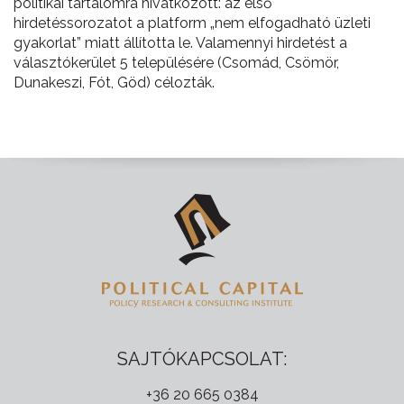
politikai tartalomra hivatkozott: az első
hirdetéssorozatot a platform „nem elfogadható üzleti
gyakorlat” miatt állította le. Valamennyi hirdetést a
választókerület 5 településére (Csomád, Csömör,
Dunakeszi, Fót, Göd) célozták.
SAJTÓKAPCSOLAT:
+36 20 665 0384