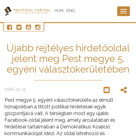
HUN
ENG
Togg
navig
Újabb rejtélyes hirdetőoldal
jelent meg Pest megye 5.
egyéni választókerületében
2026-02-25
Pest megye 5. egyéni választókerülete az elmúlt
hónapokban a tiltott politikai hirdetések egyik
gócpontjává vált. A térségben most egy újabb
Facebook-oldal jelent meg, amely arculatában és
hirdetései tartalmában a Demokratikus Koalíció
kommunikációját idézi. Az oldal létrehozói és