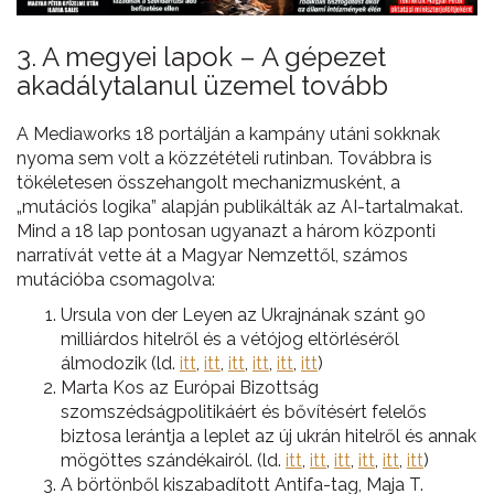
3. A megyei lapok – A gépezet
akadálytalanul üzemel tovább
A Mediaworks 18 portálján a kampány utáni sokknak
nyoma sem volt a közzétételi rutinban. Továbbra is
tökéletesen összehangolt mechanizmusként, a
„mutációs logika” alapján publikálták az AI-tartalmakat.
Mind a 18 lap pontosan ugyanazt a három központi
narratívát vette át a Magyar Nemzettől, számos
mutációba csomagolva:
Ursula von der Leyen az Ukrajnának szánt 90
milliárdos hitelről és a vétójog eltörléséről
álmodozik (ld.
itt
,
itt
,
itt
,
itt
,
itt
,
itt
)
Marta Kos az Európai Bizottság
szomszédságpolitikáért és bővítésért felelős
biztosa lerántja a leplet az új ukrán hitelről és annak
mögöttes szándékairól. (ld.
itt
,
itt
,
itt
,
itt
,
itt
,
itt
)
A börtönből kiszabadított Antifa-tag, Maja T.