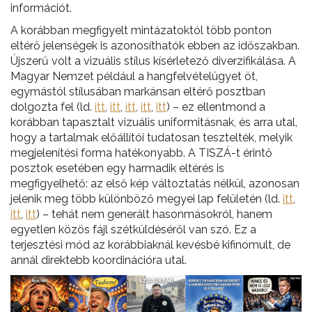
információt.
A korábban megfigyelt mintázatoktól több ponton
eltérő jelenségek is azonosíthatók ebben az időszakban.
Újszerű volt a vizuális stílus kísérletező diverzifikálása. A
Magyar Nemzet például a hangfelvételügyet öt,
egymástól stílusában markánsan eltérő posztban
dolgozta fel (ld.
itt
,
itt
,
itt
,
itt
,
itt
) – ez ellentmond a
korábban tapasztalt vizuális uniformitásnak, és arra utal,
hogy a tartalmak előállítói tudatosan tesztelték, melyik
megjelenítési forma hatékonyabb. A TISZÁ-t érintő
posztok esetében egy harmadik eltérés is
megfigyelhető: az első kép változtatás nélkül, azonosan
jelenik meg több különböző megyei lap felületén (ld.
itt
,
itt
,
itt
) – tehát nem generált hasonmásokról, hanem
egyetlen közös fájl szétküldéséről van szó. Ez a
terjesztési mód az korábbiaknál kevésbé kifinomult, de
annál direktebb koordinációra utal.