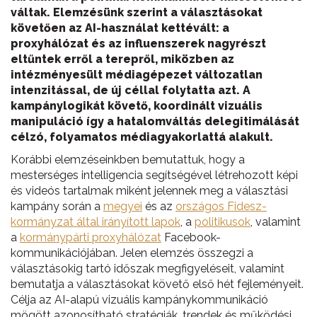
váltak. Elemzésünk szerint a választásokat
követően az AI-használat kettévált: a
proxyhálózat és az influenszerek nagyrészt
eltűntek erről a terepről, miközben az
intézményesült médiagépezet változatlan
intenzitással, de új céllal folytatta azt. A
kampánylogikát követő, koordinált vizuális
manipuláció így a hatalomváltás delegitimálását
célzó, folyamatos médiagyakorlattá alakult.
Korábbi elemzéseinkben bemutattuk, hogy a
mesterséges intelligencia segítségével létrehozott képi
és videós tartalmak miként jelennek meg a választási
kampány során a
megyei
és az
országos Fidesz-
kormányzat által irányított lapok
, a
politikusok
, valamint
a
kormánypárti proxyhálózat
Facebook-
kommunikációjában. Jelen elemzés összegzi a
választásokig tartó időszak megfigyeléseit, valamint
bemutatja a választásokat követő első hét fejleményeit.
Célja az AI-alapú vizuális kampánykommunikáció
mögött azonosítható stratégiák, trendek és működési