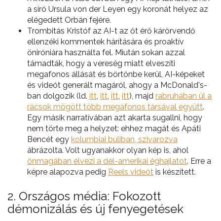
a síró Ursula von der Leyen egy koronát helyez az
elégedett Orbán fejére.
Trombitás Kristóf az AI-t az őt érő kárörvendő
ellenzéki kommentek hárítására és proaktív
öniróniára használta fel. Miután sokan azzal
támadták, hogy a vereség miatt elveszíti
megafonos állását és börtönbe kerül, AI-képeket
és videót generált magáról, ahogy a McDonald's-
ban dolgozik (ld.
itt
,
itt
,
itt
,
itt
), majd
rabruhában ül a
rácsok mögött több megafonos társával együtt
.
Egy másik narratívában azt akarta sugallni, hogy
nem törte meg a helyzet: ehhez magát és Apáti
Bencét egy
kolumbiai buliban, szivarozva
ábrázolta. Volt ugyanakkor olyan kép is, ahol
önmagában élvezi a dél-amerikai éghajlatot
. Erre a
képre alapozva pedig
Reels videót
is készített.
2. Országos média: Fokozott
démonizálás és új fenyegetések