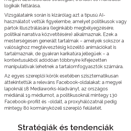
logikák feltárása.
Vizsgálataink során is kizárólag azt a típusú AI-
használatot vettük figyelembe, amelyet politikusok vagy
pártok illusztrálására (leginkább megbélyegzésére,
politikai narratíva közvetítésére) alkalmaznak. Ezek a
mesterségesen generált tartalmak – amelyek sokszor a
valósághoz megtévesztésig közelítő animációkat is
tartalmaznak, de gyakran karikatúra jellegűek – a
kontextusukból adódóan többnyire kifejezetten
manipulatívak lehetnek a tartalomfogyasztók számára.
Az egyes szereplői körök esetében szisztematikusan
áttekintettük a releváns Facebook-oldalakat: a megyei
lapoknál 18 Mediaworks-kiadványt, az országos
médiánál 19 médiumot, a politikusoknál mintegy 130
Facebook-profilt és -oldalt, a proxyhálózatnál pedig
mintegy 80 kormányközeli szereplő felületét.
Stratégiák és tendenciák