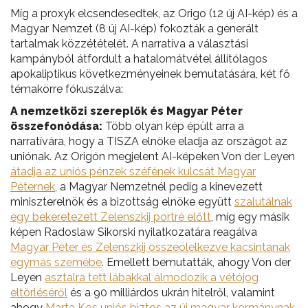
Míg a proxyk elcsendesedtek, az Origo (12 új AI-kép) és a
Magyar Nemzet (8 új AI-kép) fokozták a generált
tartalmak közzétételét. A narratíva a választási
kampányból átfordult a hatalomátvétel állítólagos
apokaliptikus következményeinek bemutatására, két fő
témakörre fókuszálva:
A nemzetközi szereplők és Magyar Péter
összefonódása:
Több olyan kép épült arra a
narratívára, hogy a TISZA elnöke eladja az országot az
uniónak. Az Origón megjelent AI-képeken Von der Leyen
átadja az uniós pénzek széfének kulcsát Magyar
Péternek
, a Magyar Nemzetnél pedig a kinevezett
miniszterelnök és a bizottság elnöke együtt
szalutálnak
egy bekeretezett Zelenszkij portré előtt
, míg egy másik
képen Radoslaw Sikorski nyilatkozatára reagálva
Magyar Péter és Zelenszkij összeölelkezve kacsintanak
egymás szemébe
. Emellett bemutatták, ahogy Von der
Leyen
asztalra tett lábakkal álmodozik a vétójog
eltörléséről
és a 90 milliárdos ukrán hitelről, valamint
ahogy
Marta Kos uniós biztos az új magyar kormánynak