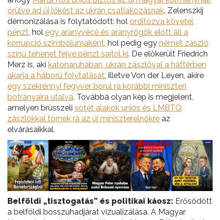
örülve ad új lökést az ukrán csatlakozásnak
. Zelenszkij
démonizálása is folytatódott: hol
ordítozva követel
pénzt
, hol
egy aranyvécé és aranyrögök előtt áll a
korrupció szimbólumaként
, hol pedig egy
német zászló
színű tehenet fejve pénzt sajtol ki
. De előkerült Friedrich
Merz is, aki
katonaruhában, ukrán zászlóval a háttérben
akarja a háború folytatását
, illetve Von der Leyen, akire
egy szekrénnyi fegyver borul rá korábbi miniszteri
botrányaira utalva
. Továbbá olyan kép is megjelent,
amelyen brüsszeli
sötét alakok uniós és LMBTQ
zászlókkal törnek rá az új miniszterelnökre
az
elvárásaikkal.
Belföldi „tisztogatás” és politikai káosz:
Erősödött
a belföldi bosszúhadjárat vizualizálása. A Magyar