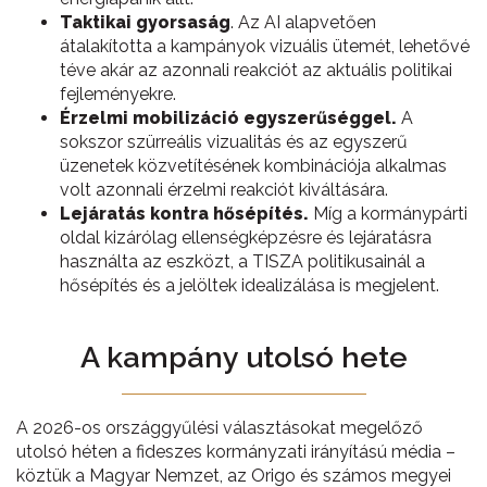
Taktikai gyorsaság
. Az AI alapvetően
átalakította a kampányok vizuális ütemét, lehetővé
téve akár az azonnali reakciót az aktuális politikai
fejleményekre.
Érzelmi mobilizáció egyszerűséggel.
A
sokszor szürreális vizualitás és az egyszerű
üzenetek közvetítésének kombinációja alkalmas
volt azonnali érzelmi reakciót kiváltására.
Lejáratás kontra hősépítés.
Míg a kormánypárti
oldal kizárólag ellenségképzésre és lejáratásra
használta az eszközt, a TISZA politikusainál a
hősépítés és a jelöltek idealizálása is megjelent.
A kampány utolsó hete
A 2026-os országgyűlési választásokat megelőző
utolsó héten a fideszes kormányzati irányítású média –
köztük a Magyar Nemzet, az Origo és számos megyei