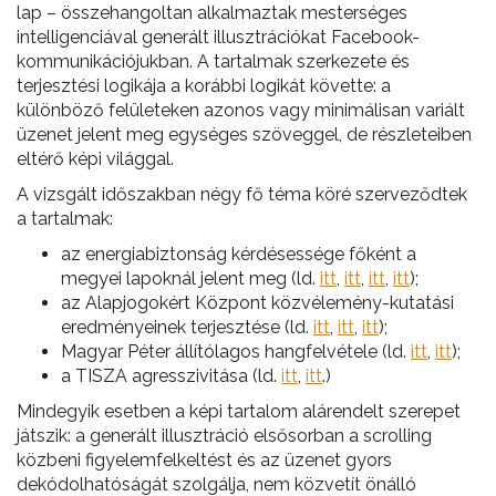
lap – összehangoltan alkalmaztak mesterséges
intelligenciával generált illusztrációkat Facebook-
kommunikációjukban. A tartalmak szerkezete és
terjesztési logikája a korábbi logikát követte: a
különböző felületeken azonos vagy minimálisan variált
üzenet jelent meg egységes szöveggel, de részleteiben
eltérő képi világgal.
A vizsgált időszakban négy fő téma köré szerveződtek
a tartalmak:
az energiabiztonság kérdésessége főként a
megyei lapoknál jelent meg (ld.
itt
,
itt
,
itt
,
itt
);
az Alapjogokért Központ közvélemény-kutatási
eredményeinek terjesztése (ld.
itt
,
itt
,
itt
);
Magyar Péter állítólagos hangfelvétele (ld.
itt
,
itt
);
a TISZA agresszivitása (ld.
itt
,
itt
.)
Mindegyik esetben a képi tartalom alárendelt szerepet
játszik: a generált illusztráció elsősorban a scrolling
közbeni figyelemfelkeltést és az üzenet gyors
dekódolhatóságát szolgálja, nem közvetít önálló