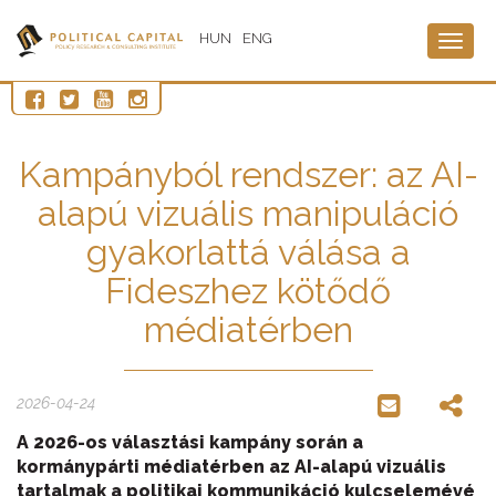
HUN
ENG
Togg
navig
Kampányból rendszer: az AI-
alapú vizuális manipuláció
gyakorlattá válása a
Fideszhez kötődő
médiatérben
2026-04-24
A 2026-os választási kampány során a
kormánypárti médiatérben az AI-alapú vizuális
tartalmak a politikai kommunikáció kulcselemévé