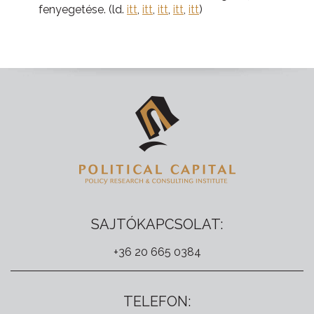
fenyegetése. (ld.
itt
,
itt
,
itt
,
itt
,
itt
)
SAJTÓKAPCSOLAT:
+36 20 665 0384
TELEFON: