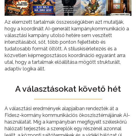
Az elemzett tartalmak összességükben azt mutatják,
hogy a koordinált AI-generált kampánykommunikáció a
választási kampány utolsó hetére sem veszített
intenzitásából, sőt, több ponton fejlettebb és
tudatosabb formát öltött. A stíluskísérletezés és a
közvetlen képmegosztásos koordináció egyaránt arra
utal, hogy a tartalmak előállítása mögött strukturált,
adaptív logika állt.
A választásokat követő hét
A választási eredmények alapjaiban rendezték át a
Fidesz-kormány kommunikációs ökoszisztémájának AI-
használatát. Míg a kampányban megfigyelt széleskörű
hálózati terjesztés a szereplők egy részénél azonnal
leállt, a központi sajtótermékek és a vidéki hálózat új