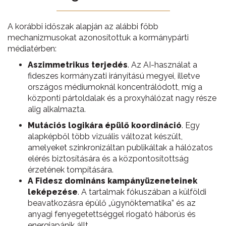
A korábbi időszak alapján az alábbi főbb
mechanizmusokat azonosítottuk a kormánypárti
médiatérben:
Aszimmetrikus terjedés
. Az AI-használat a
fideszes kormányzati irányítású megyei, illetve
országos médiumoknál koncentrálódott, míg a
központi pártoldalak és a proxyhálózat nagy része
alig alkalmazta.
Mutációs logikára épülő koordináció
. Egy
alapképből több vizuális változat készült,
amelyeket szinkronizáltan publikáltak a hálózatos
elérés biztosítására és a központosítottság
érzetének tompítására.
A Fidesz domináns kampányüzeneteinek
leképezése
. A tartalmak fókuszában a külföldi
beavatkozásra épülő „ügynöktematika” és az
anyagi fenyegetettséggel riogató háborús és
energiapánik állt.