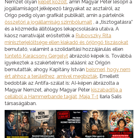
Nemzet olyan
képet közölt
, amin Magyar Péter lesöpri a
jogállamiságot jelképező tárgyakat az asztalról, az
Origo pedig olyan grafikát publikált, amin a pártelnök
összetöri a jogállamiság szimbólumait
, a „tisztogatásra”
és a közmédia állítólagos lekapcsolására utalva. A
káosz narratíváját erősítették a
Rubovszky Rita
miniszterjelöltsége ellen kiakadó és őrjöngő tiszásokat
bemutató, valamint a szolidaritási hozzájárulás ellen
tüntető Karácsony Gergelyt
ábrázoló képek is. Továbbá
igyekeztek a szakértelmet is aláásni: az Origón
bemutatták, ahogy Kapitány István
beismeri, hogy nem
ért ahhoz a területhez, amivel megbízták
. Emellett
bedobták az Antifa-szálat is: AI-képen ábrázolta a
Magyar Nemzet, ahogy Magyar Péter
kiszabadítja a
cellából a Hammerbande tagját, Maja T-t
Ilaria Salis
társaságában.