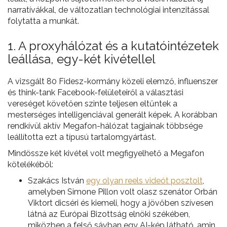
narratívákkal, de változatlan technológiai intenzitással
folytatta a munkát.
1. A proxyhálózat és a kutatóintézetek
leállása, egy-két kivétellel
A vizsgált 80 Fidesz-kormány közeli elemző, influenszer
és think-tank Facebook-felületeiről a választási
vereséget követően szinte teljesen eltűntek a
mesterséges intelligenciával generált képek. A korábban
rendkívül aktív Megafon-hálózat tagjainak többsége
leállította ezt a típusú tartalomgyártást.
Mindössze két kivétel volt megfigyelhető a Megafon
kötelékéből:
Szakács István
egy olyan reels videót posztolt
,
amelyben Simone Pillon volt olasz szenátor Orbán
Viktort dicséri és kiemeli, hogy a jövőben szívesen
látná az Európai Bizottság elnöki székében,
miközben a felső sávban egy AI-kép látható, amin