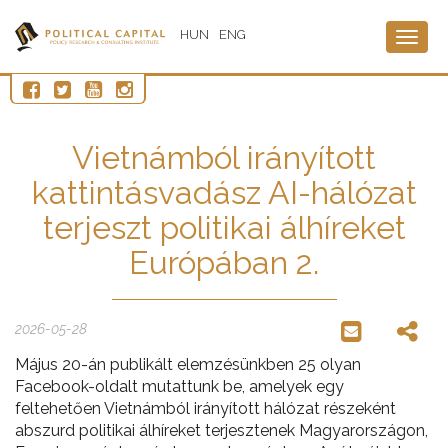
HUN
ENG
Togg
navig
Vietnámból irányított
kattintásvadász AI-hálózat
terjeszt politikai álhíreket
Európában 2.
2026-05-28
Május 20-án publikált elemzésünkben 25 olyan
Facebook-oldalt mutattunk be, amelyek egy
feltehetően Vietnámból irányított hálózat részeként
abszurd politikai álhíreket terjesztenek Magyarországon,