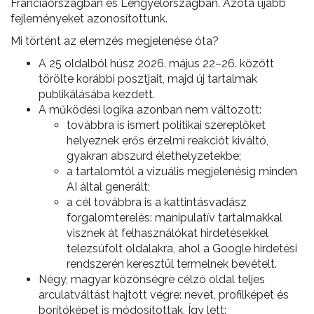
Franciaországban és Lengyelországban. Azóta újabb
fejleményeket azonosítottunk.
Mi történt az elemzés megjelenése óta?
A 25 oldalból húsz 2026. május 22–26. között
törölte korábbi posztjait, majd új tartalmak
publikálásába kezdett.
A működési logika azonban nem változott:
továbbra is ismert politikai szereplőket
helyeznek erős érzelmi reakciót kiváltó,
gyakran abszurd élethelyzetekbe;
a tartalomtól a vizuális megjelenésig minden
AI által generált;
a cél továbbra is a kattintásvadász
forgalomterelés: manipulatív tartalmakkal
visznek át felhasználókat hirdetésekkel
telezsúfolt oldalakra, ahol a Google hirdetési
rendszerén keresztül termelnek bevételt.
Négy, magyar közönségre célzó oldal teljes
arculatváltást hajtott végre: nevet, profilképet és
borítóképet is módosítottak. Így lett: