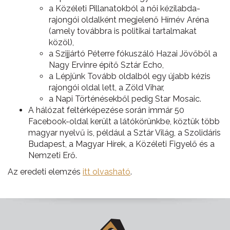
a Közéleti Pillanatokból a női kézilabda-
rajongói oldalként megjelenő Hírnév Aréna
(amely továbbra is politikai tartalmakat
közöl),
a Szijjártó Péterre fókuszáló Hazai Jövőből a
Nagy Ervinre építő Sztár Echo,
a Lépjünk Tovább oldalból egy újabb kézis
rajongói oldal lett, a Zöld Vihar,
a Napi Történésekből pedig Star Mosaic.
A hálózat feltérképezése során immár 50
Facebook-oldal került a látókörünkbe, köztük több
magyar nyelvű is, például a Sztár Világ, a Szolidáris
Budapest, a Magyar Hírek, a Közéleti Figyelő és a
Nemzeti Erő.
Az eredeti elemzés
itt olvasható
.