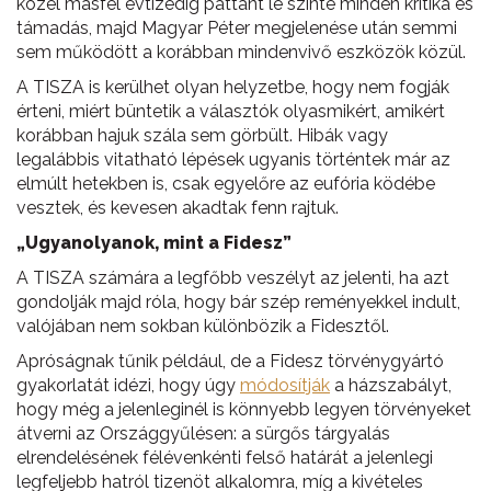
közel másfél évtizedig pattant le szinte minden kritika és
támadás, majd Magyar Péter megjelenése után semmi
sem működött a korábban mindenvivő eszközök közül.
A TISZA is kerülhet olyan helyzetbe, hogy nem fogják
érteni, miért büntetik a választók olyasmikért, amikért
korábban hajuk szála sem görbült. Hibák vagy
legalábbis vitatható lépések ugyanis történtek már az
elmúlt hetekben is, csak egyelőre az eufória ködébe
vesztek, és kevesen akadtak fenn rajtuk.
„Ugyanolyanok, mint a Fidesz”
A TISZA számára a legfőbb veszélyt az jelenti, ha azt
gondolják majd róla, hogy bár szép reményekkel indult,
valójában nem sokban különbözik a Fidesztől.
Apróságnak tűnik például, de a Fidesz törvénygyártó
gyakorlatát idézi, hogy úgy
módosítják
a házszabályt,
hogy még a jelenleginél is könnyebb legyen törvényeket
átverni az Országgyűlésen: a sürgős tárgyalás
elrendelésének félévenkénti felső határát a jelenlegi
legfeljebb hatról tizenöt alkalomra, míg a kivételes