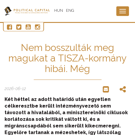
HUN
ENG
Togg
navig
Nem bosszulták meg
magukat a TISZA-kormány
hibái. Még
2026-06-12
Két héttel az adott határidő után egyetlen
célkeresztbe került intézményvezető sem
távozott a hivatalából, a miniszterelnöki ciklusok
korlátozása sok kritikát váltott ki, és a
migránscsapdából sem sikerült kikecmeregni.
Egyelőre tartanak a mézeshetek, így látszólag