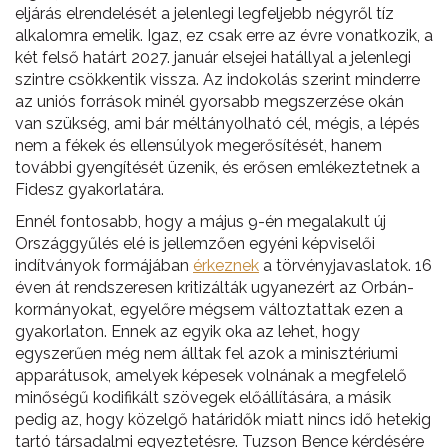
eljárás elrendelését a jelenlegi legfeljebb négyről tíz
alkalomra emelik. Igaz, ez csak erre az évre vonatkozik, a
két felső határt 2027. január elsejei hatállyal a jelenlegi
szintre csökkentik vissza. Az indokolás szerint minderre
az uniós források minél gyorsabb megszerzése okán
van szükség, ami bár méltányolható cél, mégis, a lépés
nem a fékek és ellensúlyok megerősítését, hanem
további gyengítését üzenik, és erősen emlékeztetnek a
Fidesz gyakorlatára.
Ennél fontosabb, hogy a május 9-én megalakult új
Országgyűlés elé is jellemzően egyéni képviselői
indítványok formájában
érkeznek
a törvényjavaslatok. 16
éven át rendszeresen kritizálták ugyanezért az Orbán-
kormányokat, egyelőre mégsem változtattak ezen a
gyakorlaton. Ennek az egyik oka az lehet, hogy
egyszerűen még nem álltak fel azok a minisztériumi
apparátusok, amelyek képesek volnának a megfelelő
minőségű kodifikált szövegek előállítására, a másik
pedig az, hogy közelgő határidők miatt nincs idő hetekig
tartó társadalmi egyeztetésre. Tuzson Bence kérdésére