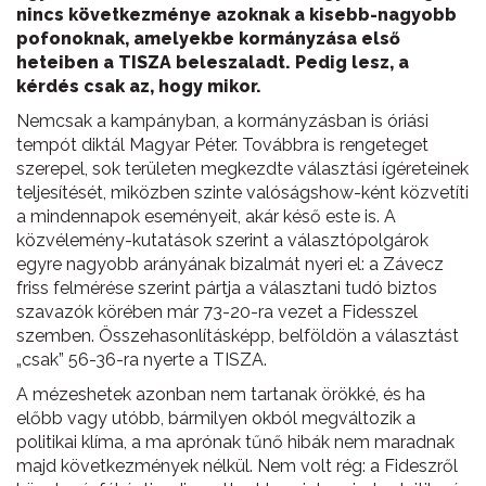
nincs következménye azoknak a kisebb-nagyobb
pofonoknak, amelyekbe kormányzása első
heteiben a TISZA beleszaladt. Pedig lesz, a
kérdés csak az, hogy mikor.
Nemcsak a kampányban, a kormányzásban is óriási
tempót diktál Magyar Péter. Továbbra is rengeteget
szerepel, sok területen megkezdte választási ígéreteinek
teljesítését, miközben szinte valóságshow-ként közvetíti
a mindennapok eseményeit, akár késő este is. A
közvélemény-kutatások szerint a választópolgárok
egyre nagyobb arányának bizalmát nyeri el: a Závecz
friss felmérése szerint pártja a választani tudó biztos
szavazók körében már 73-20-ra vezet a Fidesszel
szemben. Összehasonlításképp, belföldön a választást
„csak” 56-36-ra nyerte a TISZA.
A mézeshetek azonban nem tartanak örökké, és ha
előbb vagy utóbb, bármilyen okból megváltozik a
politikai klíma, a ma aprónak tűnő hibák nem maradnak
majd következmények nélkül. Nem volt rég: a Fideszről