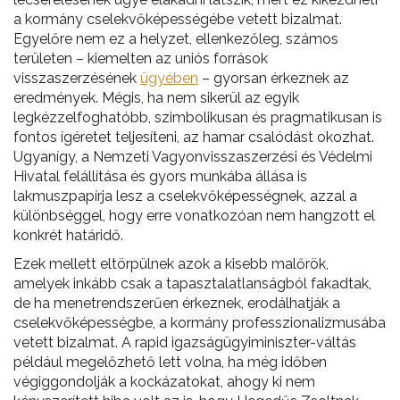
a kormány cselekvőképességébe vetett bizalmat.
Egyelőre nem ez a helyzet, ellenkezőleg, számos
területen – kiemelten az uniós források
visszaszerzésének
ügyében
– gyorsan érkeznek az
eredmények. Mégis, ha nem sikerül az egyik
legkézzelfoghatóbb, szimbolikusan és pragmatikusan is
fontos ígéretet teljesíteni, az hamar csalódást okozhat.
Ugyanígy, a Nemzeti Vagyonvisszaszerzési és Védelmi
Hivatal felállítása és gyors munkába állása is
lakmuszpapírja lesz a cselekvőképességnek, azzal a
különbséggel, hogy erre vonatkozóan nem hangzott el
konkrét határidő.
Ezek mellett eltörpülnek azok a kisebb malőrök,
amelyek inkább csak a tapasztalatlanságból fakadtak,
de ha menetrendszerűen érkeznek, erodálhatják a
cselekvőképességbe, a kormány professzionalizmusába
vetett bizalmat. A rapid igazságügyiminiszter-váltás
például megelőzhető lett volna, ha még időben
végiggondolják a kockázatokat, ahogy ki nem