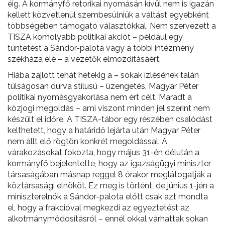
éig. A kormányfő retorikai nyomásán kívül nem is igazán
kellett közvetlenül szembesülniük a váltást egyébként
többségében támogató választókkal. Nem szervezett a
TISZA komolyabb politikai akciót – például egy
tüntetést a Sándor-palota vagy a többi intézmény
székháza elé – a vezetők elmozdításáért.
Hiába zajlott tehát hetekig a – sokak ízlésének talán
túlságosan durva stílusú – üzengetés, Magyar Péter
politikai nyomásgyakorlása nem ért célt. Maradt a
közjogi megoldás – ami viszont minden jel szerint nem
készült el időre. A TISZA-tábor egy részében csalódást
kelthetett, hogy a határidő lejárta után Magyar Péter
nem állt elő rögtön konkrét megoldással. A
várakozásokat fokozta, hogy május 31-én délután a
kormányfő bejelentette, hogy az igazságügyi miniszter
társaságában másnap reggel 8 órakor meglátogatják a
köztársasági elnököt. Ez meg is történt, de június 1-jén a
miniszterelnök a Sándor-palota előtt csak azt mondta
el, hogy a frakcióval megkezdi az egyeztetést az
alkotmánymódosításról – ennél okkal várhattak sokan