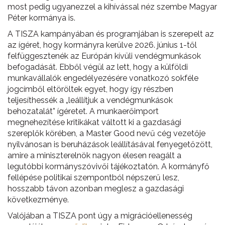
most pedig ugyanezzel a kihívással néz szembe Magyar
Péter kormánya is.
A TISZA kampányában és programjában is szerepelt az
az ígéret, hogy kormányra kerülve 2026. június 1-től
felfüggesztenék az Európán kívüli vendégmunkások
befogadását. Ebből végül az lett, hogy a külföldi
munkavállalók engedélyezésére vonatkozó sokféle
jogcímből eltöröltek egyet, hogy így részben
teljesíthessék a „leállítjuk a vendégmunkások
behozatalát” ígéretet. A munkaerőimport
megnehezítése kritikákat váltott ki a gazdasági
szereplők körében, a Master Good nevű cég vezetője
nyilvánosan is beruházások leállításával fenyegetőzött,
amire a miniszterelnök nagyon élesen reagált a
legutóbbi kormányszóvivői tájékoztatón. A kormányfő
fellépése politikai szempontból népszerű lesz,
hosszabb távon azonban meglesz a gazdasági
következménye.
Valójában a TISZA pont úgy a migrációellenesség