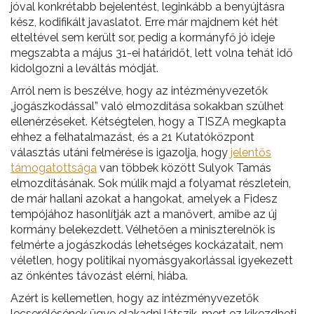
jóval konkrétabb bejelentést, leginkább a benyújtásra
kész, kodifikált javaslatot. Erre már majdnem két hét
elteltével sem került sor, pedig a kormányfő jó ideje
megszabta a május 31-ei határidőt, lett volna tehát idő
kidolgozni a leváltás módját.
Arról nem is beszélve, hogy az intézményvezetők
„jogászkodással” való elmozdítása sokakban szülhet
ellenérzéseket. Kétségtelen, hogy a TISZA megkapta
ehhez a felhatalmazást, és a 21 Kutatóközpont
választás utáni felmérése is igazolja, hogy
jelentős
támogatottsága
van többek között Sulyok Tamás
elmozdításának. Sok múlik majd a folyamat részletein,
de már hallani azokat a hangokat, amelyek a Fidesz
tempójához hasonlítják azt a manővert, amibe az új
kormány belekezdett. Vélhetően a miniszterelnök is
felmérte a jogászkodás lehetséges kockázatait, nem
véletlen, hogy politikai nyomásgyakorlással igyekezett
az önkéntes távozást elérni, hiába.
Azért is kellemetlen, hogy az intézményvezetők
lecserélésének ügye elakadni látszik, mert ez kikezdheti