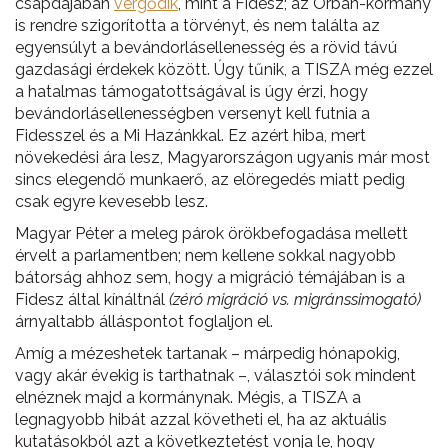
csapdájában
vergődik
, mint a Fidesz; az Orbán-kormány
is rendre szigorította a törvényt, és nem találta az
egyensúlyt a bevándorlásellenesség és a rövid távú
gazdasági érdekek között. Úgy tűnik, a TISZA még ezzel
a hatalmas támogatottságával is úgy érzi, hogy
bevándorlásellenességben versenyt kell futnia a
Fidesszel és a Mi Hazánkkal. Ez azért hiba, mert
növekedési ára lesz, Magyarországon ugyanis már most
sincs elegendő munkaerő, az elöregedés miatt pedig
csak egyre kevesebb lesz.
Magyar Péter a meleg párok örökbefogadása mellett
érvelt a parlamentben; nem kellene sokkal nagyobb
bátorság ahhoz sem, hogy a migráció témájában is a
Fidesz által kínáltnál
(zéró migráció vs. migránssimogató)
árnyaltabb álláspontot foglaljon el.
Amíg a mézeshetek tartanak – márpedig hónapokig,
vagy akár évekig is tarthatnak –, választói sok mindent
elnéznek majd a kormánynak. Mégis, a TISZA a
legnagyobb hibát azzal követheti el, ha az aktuális
kutatásokból azt a következtetést vonja le, hogy