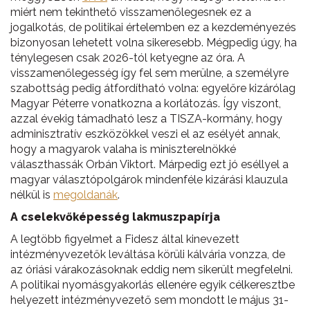
miért nem tekinthető visszamenőlegesnek ez a
jogalkotás, de politikai értelemben ez a kezdeményezés
bizonyosan lehetett volna sikeresebb. Mégpedig úgy, ha
ténylegesen csak 2026-tól ketyegne az óra. A
visszamenőlegesség így fel sem merülne, a személyre
szabottság pedig átfordítható volna: egyelőre kizárólag
Magyar Péterre vonatkozna a korlátozás. Így viszont,
azzal évekig támadható lesz a TISZA-kormány, hogy
adminisztratív eszközökkel veszi el az esélyét annak,
hogy a magyarok valaha is miniszterelnökké
választhassák Orbán Viktort. Márpedig ezt jó eséllyel a
magyar választópolgárok mindenféle kizárási klauzula
nélkül is
megoldanák
.
A cselekvőképesség lakmuszpapírja
A legtöbb figyelmet a Fidesz által kinevezett
intézményvezetők leváltása körüli kálvária vonzza, de
az óriási várakozásoknak eddig nem sikerült megfelelni.
A politikai nyomásgyakorlás ellenére egyik célkeresztbe
helyezett intézményvezető sem mondott le május 31-