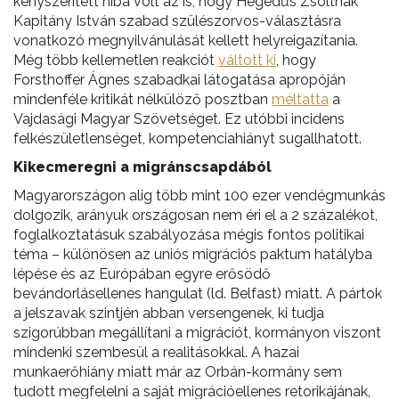
kényszerített hiba volt az is, hogy Hegedűs Zsoltnak
Kapitány István szabad szülészorvos-választásra
vonatkozó megnyilvánulását kellett helyreigazítania.
Még több kellemetlen reakciót
váltott ki
, hogy
Forsthoffer Ágnes szabadkai látogatása apropóján
mindenféle kritikát nélkülöző posztban
méltatta
a
Vajdasági Magyar Szövetséget. Ez utóbbi incidens
felkészületlenséget, kompetenciahiányt sugallhatott.
Kikecmeregni a migránscsapdából
Magyarországon alig több mint 100 ezer vendégmunkás
dolgozik, arányuk országosan nem éri el a 2 százalékot,
foglalkoztatásuk szabályozása mégis fontos politikai
téma – különösen az uniós migrációs paktum hatályba
lépése és az Európában egyre erősödő
bevándorlásellenes hangulat (ld. Belfast) miatt. A pártok
a jelszavak szintjén abban versengenek, ki tudja
szigorúbban megállítani a migrációt, kormányon viszont
mindenki szembesül a realitásokkal. A hazai
munkaerőhiány miatt már az Orbán-kormány sem
tudott megfelelni a saját migrációellenes retorikájának,