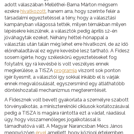
adott válaszában Melléthei-Barna Márton mégsem
ezekre
hivatkozott
, hanem arra, hogy szerinte felér a
társadalmi egyeztetéssel a tény, hogy a választási
kampányban világossá tették, milyen témákban milyen
lépésekre készülnek, a választók pedig április 12-én
jóváhagyták ezeket. Néhány héttel-hónappal a
választás után talán még lehet erre hivatkozni, de az idő
előrehaladtával ez egyre kevésbé lesz tartható. A Fidesz
sosem ígérte, hogy széleskörű egyeztetéseket fog
folytatni, így rá kevésbé is volt veszélyes ennek
megkerülése, a TISZA
programja
viszont sok ponton
ígér ilyesmit, a választói így sokkal inkább el is várják
ennek megvalósulását, egyszersmind egy átláthatóbb
döntéshozatali mechanizmus megteremtését.
A Fidesznek volt bevett gyakorlata a személyre szabott
törvényalkotás, a miniszterelnöki ciklusok korlátozásával
pedig a TISZA is magára rántotta ezt a vádat, ráadásul
úgy, hogy visszamenőleges jogalkotással is
támadhatóvá vált. A Magyar Narancsban Mécs János
meggyőzően
érvel
amellett, hogy közjogi értelemben