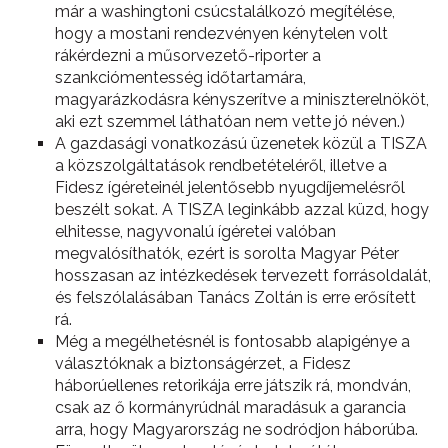
már a washingtoni csúcstalálkozó megítélése,
hogy a mostani rendezvényen kénytelen volt
rákérdezni a műsorvezető-riporter a
szankciómentesség időtartamára,
magyarázkodásra kényszerítve a miniszterelnököt,
aki ezt szemmel láthatóan nem vette jó néven.)
A gazdasági vonatkozású üzenetek közül a TISZA
a közszolgáltatások rendbetételéről, illetve a
Fidesz ígéreteinél jelentősebb nyugdíjemelésről
beszélt sokat. A TISZA leginkább azzal küzd, hogy
elhitesse, nagyvonalú ígéretei valóban
megvalósíthatók, ezért is sorolta Magyar Péter
hosszasan az intézkedések tervezett forrásoldalát,
és felszólalásában Tanács Zoltán is erre erősített
rá.
Még a megélhetésnél is fontosabb alapigénye a
választóknak a biztonságérzet, a Fidesz
háborúellenes retorikája erre játszik rá, mondván,
csak az ő kormányrúdnál maradásuk a garancia
arra, hogy Magyarország ne sodródjon háborúba.