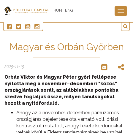
HUN
ENG
Togg
navig
Magyar és Orbán Győrben
2025-11-15
Orbán Viktor és Magyar Péter győri fellépése
nyitotta meg a november–decemberi "közös"
országjárások sorát, az alábbiakban pontokba
szedve foglaljuk össze, milyen tanulságokat
hozott a nyitóforduló.
Ahogy az a november-decemberi párhuzamos
országjárás bejelentése óta várható volt, óriási
kontrasztot mutatott, ahogy fekete kordonokkal
vették körül a Fidesz rendezvényének helyszínét,