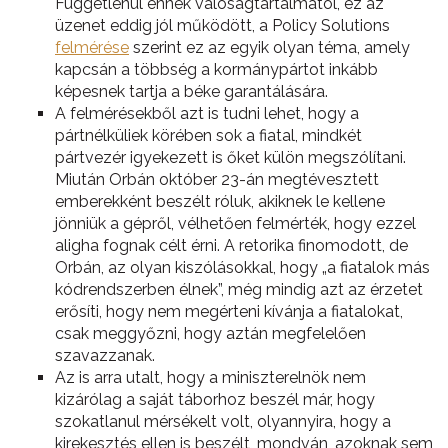
Függetlenül ennek valóságtartalmától, ez az
üzenet eddig jól működött, a Policy Solutions
felmérése
szerint ez az egyik olyan téma, amely
kapcsán a többség a kormánypártot inkább
képesnek tartja a béke garantálására.
A felmérésekből azt is tudni lehet, hogy a
pártnélküliek körében sok a fiatal, mindkét
pártvezér igyekezett is őket külön megszólítani.
Miután Orbán október 23-án megtévesztett
emberekként beszélt róluk, akiknek le kellene
jönniük a gépről, vélhetően felmérték, hogy ezzel
aligha fognak célt érni. A retorika finomodott, de
Orbán, az olyan kiszólásokkal, hogy „a fiatalok más
kódrendszerben élnek”, még mindig azt az érzetet
erősíti, hogy nem megérteni kívánja a fiatalokat,
csak meggyőzni, hogy aztán megfelelően
szavazzanak.
Az is arra utalt, hogy a miniszterelnök nem
kizárólag a saját táborhoz beszél már, hogy
szokatlanul mérsékelt volt, olyannyira, hogy a
kirekesztés ellen is beszélt, mondván, azoknak sem