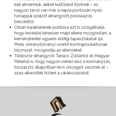
kell elmenniük, akiket külföldről fizetnek – ez
nagyon távol van már a napra pontosan nyolc
hónappal ezelőtt elhangzott poloskázós
beszédtől.
Orbán karakterének puhítása azt is szolgálhatja,
hogy kevésbé lehessen majd ellene mozgósítani, a
keménykedés ugyanis eddigi tapasztalatuk (pl.
Pride, önkénytörvény) szerint kontraproduktívnak
bizonyult, mozgósítja az ellenzéket.
Többször elhangzott Tanács Zoltántól és Magyar
Pétertől is, hogy nagyon nehéz lesz a kormányzás,
borzasztó állapotban lévő országot vesznek át –
azaz elkezdték hűteni a várakozásokat.