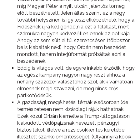
míg Magyar Péter a nyílt utcán, jelentős tömeg
előtt beszélhetett. Jelen állás szerint ez a négy
további helyszínen is így lesz; elképzelhető, hogy a
Fidesznek újra kell gondolnia ezt a felállást, mert
számukra nagyon kedvezőtlen ennek az optikája.
Ahogy az sem sült el túl szerencsésen (többször
be is kiabáltak neki), hogy Orbán nem beszédet
mondott, hanem interjúformát próbáltak adni a
beszédének.
Eddig is világos volt, de egyre inkább érződik, hogy
az egész kampány nagyon nagy részt ahhoz a
néhány százezer választóhoz szól, akik várhatóan
elmennek majd szavazni, de még nincs erős
pártkötődésük.
A gazdasági, megélhetési témák elsősorban (de
természetesen nem kizárólag) rájuk hathatnak.
Ezek közül Orbán kiemelte a Trump-látogatáson
kialkudott, védőpajzsnak nevezett pénzügyi
biztosítékot, illetve a rezsicsökkentés keretébe
illesztett szankciómentességet. (Olyannyira kopik