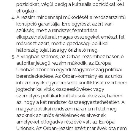
pozíciókat, végül pedig a kulturális pozíciókat kell
elfoglalni.
A rezsim mindennapi működését a rendszerszintű
korrupció garantálja. Erre egyrészt azért van
szükség, mert a rendszer fenntartása
elképzelhetetlenül magas összegeket emészt fel,
másrészt azért, mert a gazdasági-politikai
hátország lojalitása így őrizhető meg.
A világban számos, az Orbán-rezsimhez hasonló
autoriter jellegű rezsim működik, az Európai
Unióban azonban egyedi Magyarország politikai
berendezkedése. Az Orbán-kormány és az uniós
intézmények egyre erősebb konfliktusát ezért nem
jogtechnikai viták, összeesküvések vagy
személyes politikai konfliktusok okozzák, hanem
az, hogy a két rendszer összeegyeztethetetlen. A
magyar politikai rendszer mára nem felel meg
azoknak az uniós értékeknek és elveknek,
amelyeket elfogadva részévé vált az Európai
Uniónak. Az Orbán-rezsim ezért már évek óta nem