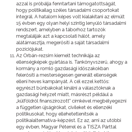
azzal is próbálja fenntartani támogatottságát,
hogy politikailag széles társadalmi csoportokat
integrál. A hatalom képes volt kialakítani az elmúlt
15 évben egy olyan helyi szintig lenyúló társadalmi
rendszert, amelyben a táborhoz tartozók
megtalálják azt a kapcsolati hálót, amely
alátámasztja, megerősíti a saját társadalmi
pozíciójukat.
Az Orbán-rezsim kiemelt technikája az
ellenségképek gyártása is. Tankönyvszerű, ahogy a
kormány a romló gazdasági időszakokban
felerősíti a mesterségesen generált ellenségek
elleni heves kampányát. A cél ezzel kettős:
egyrészt bűnbakokat kínálni a választóknak a
gazdasági helyzet miatt, másrészt például a
„külföldről finanszírozott” címkével megbélyegezni
a független újságírókat, civileket és ellenzéki
politikusokat, hogy ellehetetlenítsék a
politikaialternatíva-képzést. Ez az, ami az utóbbi
egy évben, Magyar Péterrel és a TISZA Párttal