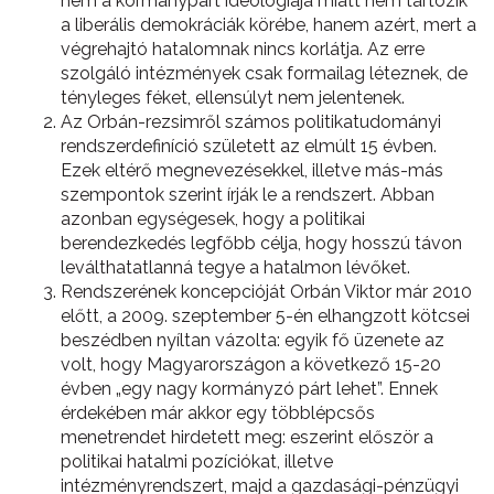
nem a kormánypárt ideológiája miatt nem tartozik
a liberális demokráciák körébe, hanem azért, mert a
végrehajtó hatalomnak nincs korlátja. Az erre
szolgáló intézmények csak formailag léteznek, de
tényleges féket, ellensúlyt nem jelentenek.
Az Orbán-rezsimről számos politikatudományi
rendszerdefiníció született az elmúlt 15 évben.
Ezek eltérő megnevezésekkel, illetve más-más
szempontok szerint írják le a rendszert. Abban
azonban egységesek, hogy a politikai
berendezkedés legfőbb célja, hogy hosszú távon
leválthatatlanná tegye a hatalmon lévőket.
Rendszerének koncepcióját Orbán Viktor már 2010
előtt, a 2009. szeptember 5-én elhangzott kötcsei
beszédben nyíltan vázolta: egyik fő üzenete az
volt, hogy Magyarországon a következő 15-20
évben „egy nagy kormányzó párt lehet”. Ennek
érdekében már akkor egy többlépcsős
menetrendet hirdetett meg: eszerint először a
politikai hatalmi pozíciókat, illetve
intézményrendszert, majd a gazdasági-pénzügyi