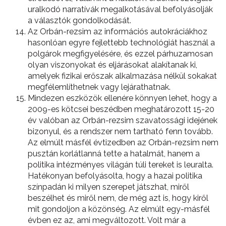
uralkodó narratívák megalkotásával befolyásolják
a választók gondolkodását.
Az Orbán-rezsim az információs autokráciákhoz
hasonlóan egyre fejlettebb technológiát használ a
polgárok megfigyelésére, és ezzel párhuzamosan
olyan viszonyokat és eljárásokat alakítanak ki,
amelyek fizikai erőszak alkalmazása nélkül sokakat
megfélemlíthetnek vagy lejárathatnak.
Mindezen eszközök ellenére könnyen lehet, hogy a
2009-es kötcsei beszédben meghatározott 15-20
év valóban az Orbán-rezsim szavatossági idejének
bizonyul, és a rendszer nem tartható fenn tovább.
Az elmúlt másfél évtizedben az Orbán-rezsim nem
pusztán korlátlanná tette a hatalmát, hanem a
politika intézményes világán túli tereket is leuralta.
Hatékonyan befolyásolta, hogy a hazai politika
színpadán ki milyen szerepet játszhat, miről
beszélhet és miről nem, de még azt is, hogy kiről
mit gondoljon a közönség. Az elmúlt egy-másfél
évben ez az, ami megváltozott. Volt már a