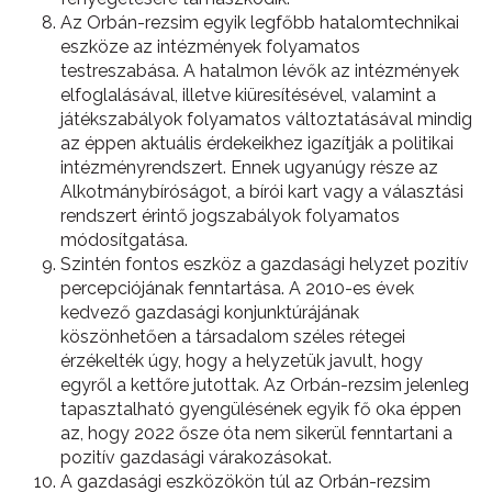
Az Orbán-rezsim egyik legfőbb hatalomtechnikai
eszköze az intézmények folyamatos
testreszabása. A hatalmon lévők az intézmények
elfoglalásával, illetve kiüresítésével, valamint a
játékszabályok folyamatos változtatásával mindig
az éppen aktuális érdekeikhez igazítják a politikai
intézményrendszert. Ennek ugyanúgy része az
Alkotmánybíróságot, a bírói kart vagy a választási
rendszert érintő jogszabályok folyamatos
módosítgatása.
Szintén fontos eszköz a gazdasági helyzet pozitív
percepciójának fenntartása. A 2010-es évek
kedvező gazdasági konjunktúrájának
köszönhetően a társadalom széles rétegei
érzékelték úgy, hogy a helyzetük javult, hogy
egyről a kettőre jutottak. Az Orbán-rezsim jelenleg
tapasztalható gyengülésének egyik fő oka éppen
az, hogy 2022 ősze óta nem sikerül fenntartani a
pozitív gazdasági várakozásokat.
A gazdasági eszközökön túl az Orbán-rezsim