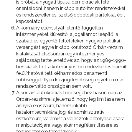
is próbál a nyugati típusú demokráciák felé
orientálódni, hanem inkább autoriter rendszerekkel
és rendszerellenes, szélsőjobboldali pártokkal épít
kapcsolatot.
A kormány ellensúlyát jelentő független
intézményeket kiüresítő, a jogállamot leépítő, a
szabad és egyenlő feltételeken nyugvó politikai
versengést egyre inkább korlátozó Orbán-rezsim
kialakítását elsősorban egy intézményes
sajátosság tette lehetővé: az, hogy az 1989-1990-
ben kialakított alkotmányos berendezkedés bármit
felülírhatóvá tett kétharmados parlamenti
többséggel. Ilyen közjogi lehetőség egyetlen más
rendszerváltó országban sem volt.
A kortárs autokráciák többségéhez hasonlóan az
Orbán-rezsimre is jellemző, hogy legitimitása nem
annyira erőszakra, hanem inkább
hatalomtechnikára, jogi és adminisztratív
eszközökre, valamint a választók befolyásolására,
manipulációjára vagy akár megfélemlítésére és
fenyegetésére támaszkodik.