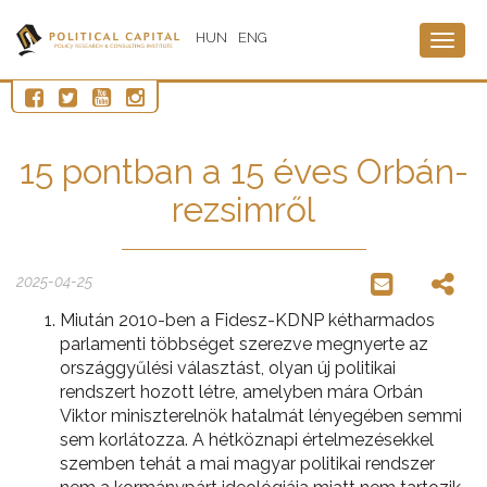
HUN
ENG
Togg
navig
15 pontban a 15 éves Orbán-
rezsimről
2025-04-25
Miután 2010-ben a Fidesz-KDNP kétharmados
parlamenti többséget szerezve megnyerte az
országgyűlési választást, olyan új politikai
rendszert hozott létre, amelyben mára Orbán
Viktor miniszterelnök hatalmát lényegében semmi
sem korlátozza. A hétköznapi értelmezésekkel
szemben tehát a mai magyar politikai rendszer