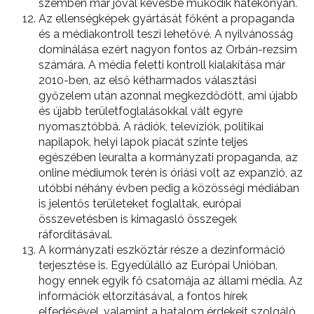
szemben már jóval kevésbé működik hatékonyan.
Az ellenségképek gyártását főként a propaganda
és a médiakontroll teszi lehetővé. A nyilvánosság
dominálása ezért nagyon fontos az Orbán-rezsim
számára. A média feletti kontroll kialakítása már
2010-ben, az első kétharmados választási
győzelem után azonnal megkezdődött, ami újabb
és újabb területfoglalásokkal vált egyre
nyomasztóbbá. A rádiók, televíziók, politikai
napilapok, helyi lapok piacát szinte teljes
egészében leuralta a kormányzati propaganda, az
online médiumok terén is óriási volt az expanzió, az
utóbbi néhány évben pedig a közösségi médiában
is jelentős területeket foglaltak, európai
összevetésben is kimagasló összegek
ráfordításával.
A kormányzati eszköztár része a dezinformáció
terjesztése is. Egyedülálló az Európai Unióban,
hogy ennek egyik fő csatornája az állami média. Az
információk eltorzításával, a fontos hírek
elfedésével, valamint a hatalom érdekeit szolgáló