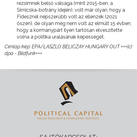
rezsimnek belső válsága (mint 2015-ben, a
Simicska-botrány idején), volt már olyan, hogy a
Fidesznél népszerűbb volt az ellenzék (2021
őszén), de olyan még nem volt az elmúlt 15 évben,
hogy a kormánypárt ilyen tartósan elveszítette
volna a politika uralásának képességét.
Címlap kép: EPA/LASZLO BELICZAY HUNGARY OUT +++(c)
dpa - Bildfunk+++