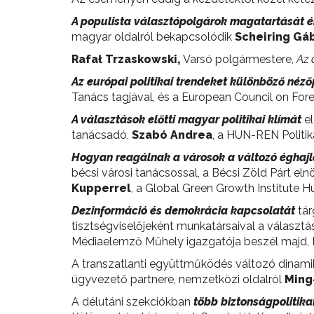
A populista választópolgárok magatartását é
magyar oldalról bekapcsolódik
Scheiring
G
á
Rafał Trzaskowski,
Varsó polgármestere,
Az 
Az európai politikai trendeket különböző néző
Tanács tagjával, és a European Council on Fore
A választások előtti magyar politikai klímát
el
tanácsadó,
Szabó Andrea
, a HUN-REN Politi
Hogyan reagálnak a városok a változó éghajl
bécsi városi tanácsossal, a Bécsi Zöld Párt eln
Kupperrel
, a Global Green Growth Institute H
Dezinformáció és demokrácia kapcsolatát
tár
tisztségviselőjeként munkatársaival a választá
Médiaelemző Műhely igazgatója beszél majd, Kr
A transzatlanti együttműködés változó dinamik
ügyvezető partnere, nemzetközi oldalról
Ming
A délutáni szekciókban
több biztonságpolitika