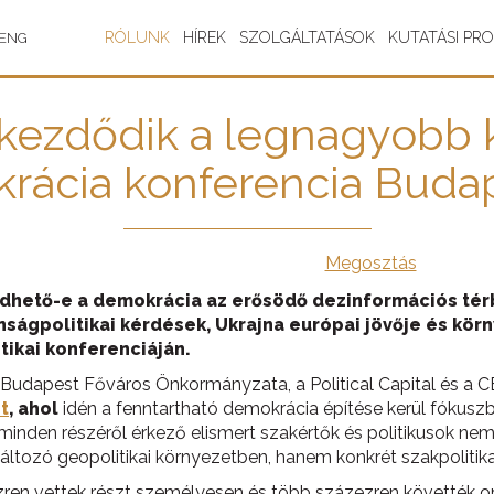
RÓLUNK
HÍREK
SZOLGÁLTATÁSOK
KUTATÁSI PR
ENG
kezdődik a legnagyobb kü
rácia konferencia Buda
Megosztás
Védhető-e a demokrácia az erősödő dezinformációs térb
nságpolitikai kérdések, Ukrajna európai jövője és kö
tikai konferenciáján.
Budapest Főváros Önkormányzata, a Political Capital és a 
t
, ahol
idén a fenntartható demokrácia építése kerül fókusz
minden részéről érkező elismert szakértők és politikusok n
ozó geopolitikai környezetben, hanem konkrét szakpolitikai j
ren vettek részt személyesen és több százezren követték on