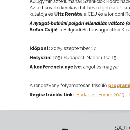
Külügyminisztériumának Szankciók Koordináció
Az azt követő kerekasztal-beszélgetésbe Ukra
kutatója és
Uitz Renáta
, a CEU és a londoni 
A nyugat-balkáni polgári ellenállás változó f
Srđan Cvijić
, a Belgrádi Biztonságpolitikai K
Időpont:
2025. szeptember 17.
Helyszín:
1051 Budapest, Nádor utca 15.
A konferencia nyelve
: angol és magyar
A rendezvény folyamatosan frissülő
program
Regisztrációs link:
Budapest Forum 2025 - R
SAJT