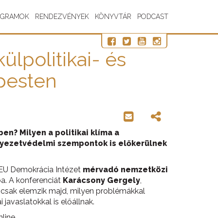
OGRAMOK
RENDEZVÉNYEK
KÖNYVTÁR
PODCAST
lpolitikai- és
pesten
en? Milyen a politikai klíma a
rnyezetvédelmi szempontok is előkerülnek
CEU Demokrácia Intézet
mérvadó nemzetközi
ba. A konferenciát
Karácsony Gergely
,
emcsak elemzik majd, milyen problémákkal
avaslatokkal is előállnak.
line.