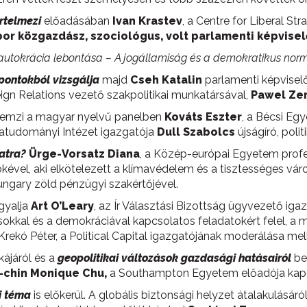
rtelmezi
előadásában
Ivan Krastev
, a Centre for Liberal S
bor
közgazdász, szociológus, volt parlamenti képviselő
autokrácia lebontása – A jogállamiság és a demokratikus norm
pontokból vizsgálja
majd
Cseh Katalin
parlamenti képvisel
ign Relations vezető szakpolitikai munkatársával,
Pawel Zer
emzi a magyar nyelvű panelben
Kováts Eszter
, a Bécsi Eg
katudományi Intézet igazgatója
Dull Szabolcs
újságíró, poli
atra?
Ürge-Vorsatz Diana
, a Közép-európai Egyetem prof
ökével, aki elkötelezett a klímavédelem és a tisztességes vár
ungary zöld pénzügyi szakértőjével.
gyalja
Art O’Leary
, az Ír Választási Bizottság ügyvezető iga
sokkal és a demokráciával kapcsolatos feladatokért felel, a 
ekó Péter, a Political Capital igazgatójának moderálása mell
ájáról és a
geopolitikai változások gazdasági hatásairól
be
-chin Monique Chu
,
a Southampton Egyetem előadója kapc
i téma
is előkerül. A globális biztonsági helyzet átalakulásáró