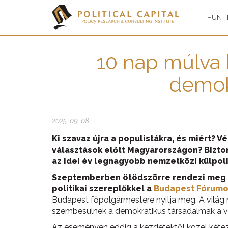
HUN
10 nap múlva 
demok
2025-09-08
Ki szavaz újra a populistákra, és miért? 
választások előtt Magyarországon? Bizto
az idei év legnagyobb nemzetközi külpoli
Szeptemberben ötödszörre rendezi meg
politikai szereplőkkel a
Budapest Fórumo
Budapest főpolgármestere nyitja meg. A világ 
szembesülnek a demokratikus társadalmak a vált
Az eseményen eddig a kezdetektől közel kétez