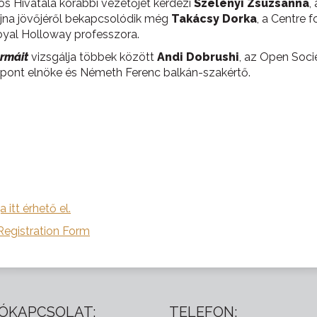
s Hivatala korábbi vezetőjét kérdezi
Szelényi Zsuzsanna
,
jna jövőjéről bekapcsolódik még
Takácsy
Dorka
, a Centre 
Royal Holloway professzora.
ormáit
vizsgálja többek között
Andi Dobrushi
, az Open Soci
özpont elnöke és Németh Ferenc balkán-szakértő.
ja itt érhető el.
egistration Form
ÓKAPCSOLAT:
TELEFON: