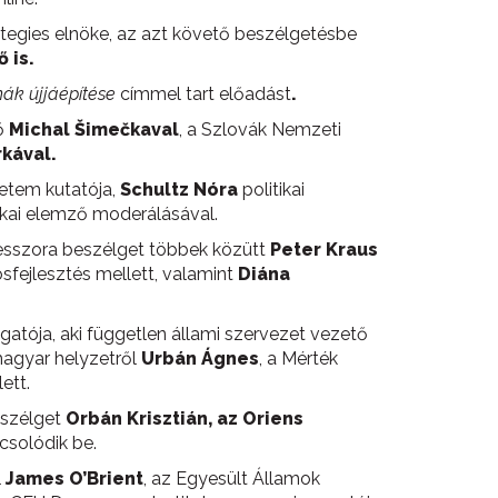
trategies elnöke, az azt követő beszélgetésbe
 is.
ák újjáépítése
címmel tart előadást
.
ő
Michal Šimečkaval
, a Szlovák Nemzeti
kával.
yetem kutatója,
Schultz Nóra
politikai
tikai elemző moderálásával.
esszora beszélget többek közütt
Peter Kraus
osfejlesztés mellett, valamint
Diána
zgatója, aki független állami szervezet vezető
magyar helyzetről
Urbán Ágnes
, a Mérték
ett.
szélget
Orbán Krisztián
, az Oriens
solódik be.
l
James O’Brient
, az Egyesült Államok