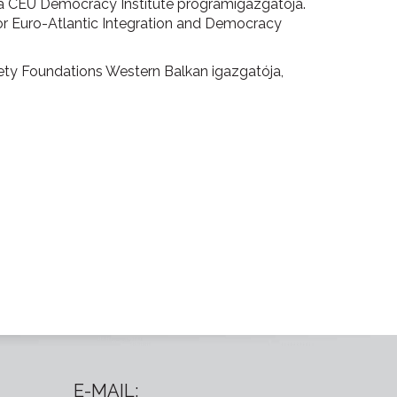
 a CEU Democracy Institute programigazgatója.
for Euro-Atlantic Integration and Democracy
ety Foundations Western Balkan igazgatója,
E-MAIL: