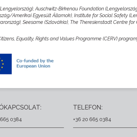
(Lengyelország), Auschwitz-Birkenau Foundation (Lengyelorsz
szág/Amerikai Egyesült Államok), Institute for Social Safety 
yarország), Seesame (Szlovákia), The Theresienstadt Centre for
itizens, Equality, Rights and Values Programme (CERV) prog
ÓKAPCSOLAT:
TELEFON:
 665 0384
+36 20 665 0384