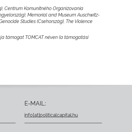
ág), Centrum Komunitného Organizovania
(Lengyelország), Memorial and Museum Auschwitz-
 Genocide Studies (Csehország), The Violence
ramja támogat TOMCAT néven (a támogatási
E-MAIL:
info[at]politicalcapital.hu