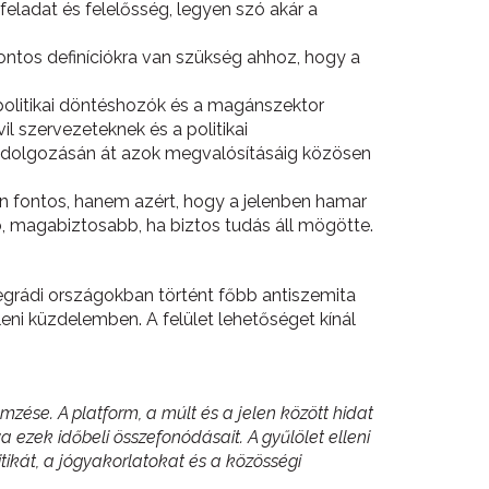
eladat és felelősség, legyen szó akár a
Pontos definíciókra van szükség ahhoz, hogy a
 politikai döntéshozók és a magánszektor
l szervezeteknek és a politikai
idolgozásán át azok megvalósításáig közösen
n fontos, hanem azért, hogy a jelenben hamar
bb, magabiztosabb, ha biztos tudás áll mögötte.
segrádi országokban történt főbb antiszemita
eni küzdelemben. A felület lehetőséget kínál
ése. A platform, a múlt és a jelen között hidat
ezek időbeli összefonódásait. A gyűlölet elleni
tikát, a jógyakorlatokat és a közösségi