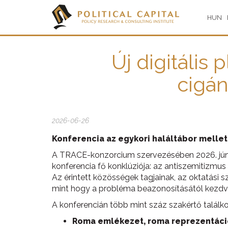
HUN
Új digitális 
cigán
2026-06-26
Konferencia az egykori haláltábor mellet
A TRACE-konzorcium szervezésében 2026. jún
konferencia fő konklúziója: az antiszemitizm
Az érintett közösségek tagjainak, az oktatási 
mint hogy a probléma beazonosításától kezdv
A konferencián több mint száz szakértő találko
Roma emlékezet, roma reprezentáció