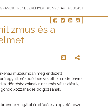
OGRAMOK
RENDEZVÉNYEK
KÖNYVTÁR
PODCAST
emitizmus és a
delmet
-Birkenau múzeumban megrendezett
bb körű együttműködésben vezethet eredményre.
litikai döntéshozóknak nincs más választásuk,
n gondolkozzanak és dolgozzanak.
története magától értetődő és alapvető része