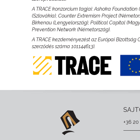
A TRACE konzorcium tagjai: Ashoka Foundation 
(Szlovákia), Counter Extremism Project (Németor
Birkenau (Lengyelország), Political Capital (Mag
Prevention Network (Németország).
A TRACE kezdeményezést az Európai Bizottság C
szerződés száma 101144613).
SAJT
+36 20