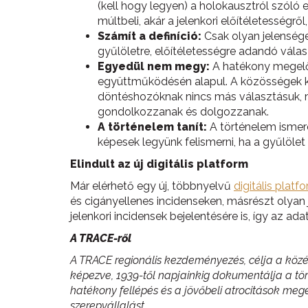
(kell hogy legyen) a holokausztról szóló
múltbeli, akár a jelenkori előítéletességről,
Számít a definíció:
Csak olyan jelensége
gyűlöletre, előítéletességre adandó vála
Egyedül nem megy:
A hatékony megelőz
együttműködésén alapul. A közösségek kép
döntéshozóknak nincs más választásuk, 
gondolkozzanak és dolgozzanak.
A történelem tanít:
A történelem ismere
képesek legyünk felismerni, ha a gyűlölet
Elindult az új digitális platform
Már elérhető egy új, többnyelvű
digitális platf
és cigányellenes incidenseken, másrészt olyan 
jelenkori incidensek bejelentésére is, így az ad
A TRACE-ről
A TRACE regionális kezdeményezés, célja a közép
képezve, 1939-től napjainkig dokumentálja a tör
hatékony fellépés és a jövőbeli atrocitások meg
szerepvállalást.