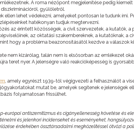
 emlékezetnek. A roma nézőpont megjelenítése pedig kiemelt f
 diszkriminációról, gyűlöletről.
k ellen lehet védekezni, amelyeket pontosan le tudunk írni. 
szlépéseinket hatékonyan tudjuk megtervezni.
és az érintett közösségek, a civil szervezetek, a kutatók, a
viselőinek, az oktatási szakembereknek, a kutatóknak, a civi
mint hogy a probléma beazonosításától kezdve a válaszok k
te nem kizárólag, talán nem is elsősorban az emlékezet oká
 újra teret nyer. A jelenségre való reakcióképesség is gyorsa
orm
, amely egyrészt 1939-től végigvezeti a felhasználót a vi
jógyakorlatokat mutat be, amelyek segítenek e jelenségek ell
atbázis folyamatosan frissülhet.
-európai antiszemitizmus és cigányellenesség követése és elemz
ténelmi és jelenkori incidenseket és eseményeket, hangsúlyozva 
előzése érdekében össztársadalmi megközelítéssel ötvözi a poli