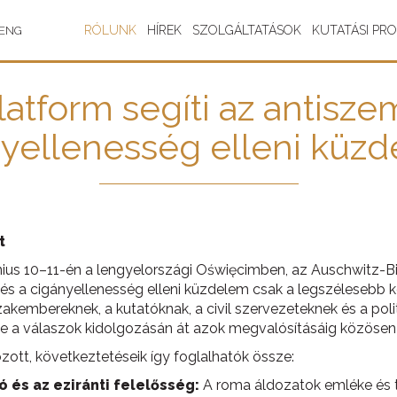
RÓLUNK
HÍREK
SZOLGÁLTATÁSOK
KUTATÁSI PR
ENG
platform segíti az antisz
yellenesség elleni küz
t
ius 10–11-én a lengyelországi Oświęcimben, az Auschwitz
us és a cigányellenesség elleni küzdelem csak a legszélese
szakembereknek, a kutatóknak, a civil szervezeteknek és a po
e a válaszok kidolgozásán át azok megvalósításáig közöse
zott, következtetéseik így foglalhatók össze:
 és az eziránti felelősség:
A roma áldozatok emléke és 