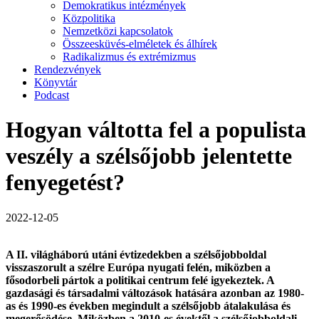
Demokratikus intézmények
Közpolitika
Nemzetközi kapcsolatok
Összeesküvés-elméletek és álhírek
Radikalizmus és extrémizmus
Rendezvények
Könyvtár
Podcast
Hogyan váltotta fel a populista
veszély a szélsőjobb jelentette
fenyegetést?
2022-12-05
A II. világháború utáni évtizedekben a szélsőjobboldal
visszaszorult a szélre Európa nyugati felén, miközben a
fősodorbeli pártok a politikai centrum felé igyekeztek. A
gazdasági és társadalmi változások hatására azonban az 1980-
as és 1990-es években megindult a szélsőjobb átalakulása és
megerősödése. Miközben a 2010-es évektől a szélsőjobboldali