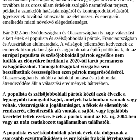
továbbra is az orosz állam érdekeit szolgáló narratívákat terjeszt,
például a szankciók hatástalanságáról és kontraproduktivitásáról.
Igyekeznek továbbá kihasználni az élelmiszer- és energiaár-
emelkedés miatti növekvő elégedetlenséget.
Bár 2022-ben Svédországban és Olaszországban is nagy választási
sikert értek el populista és szélsőjobboldali pártok, Franciaországban
és Ausztriában alulmaradtak. A válságok jellemzően kedveznek az
emberek bizonytalanságára és aggodalmaira építő politikának, de
az
európai populista és szélsőjobboldali pártok egyelőre nem
tudták az előnyükre fordítani a 2020-tól tartó permanens
válságidőszakot. Támogatottságukat vizsgálva sem
beszélhetünk összességében ezen pártok megerősödéséről.
Olaszországban is inkább a baloldal bukása és a jobboldal
átrendeződése állt a választási eredmények hátterében.
A
populista és szélsőjobboldali pártok közül azok élvezik a
legnagyobb támogatottságot, amelyek hatalomban vannak vagy
voltak, visszavágták a jogállamiságot, a fékek és ellensúlyok
rendszerét, ellenőrzésük alá vonták a sajtót, vagy legalábbis
kísérletet tettek ezekre. Ezek a pártok mind az EU új, 2004-ben
vagy az után csatlakozott tagállamaiban találhatók.
A populista és szélsőjobboldali pártok évek óta dolgoznak a
szorosabb együttműködésen és egy közös frakció létrehozásán