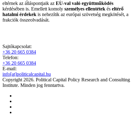
eltérnek az álláspontjaik az
EU-val való együttműködés
kérdésében is. Emellett komoly
személyes ellentétek
és
eltérő
hatalmi érdekek
is nehezítik az európai szövetség megkötését, a
frakciók összeolvadását.
Sajtókapcsolat:
+36 20 665 0384
Telefon:
+36 20 665 0384
E-mail:
info[at]politicalcapital.hu
Copyright 2026. Political Capital Policy Research and Consulting
Institute. Minden jog fenntartva.