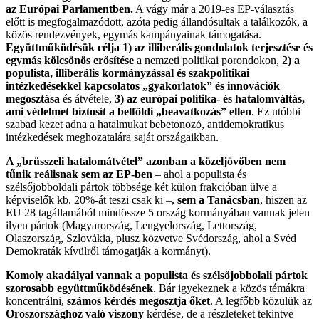
az Európai Parlamentben.
A vágy már a 2019-es EP-választás
előtt is megfogalmazódott, azóta pedig állandósultak a találkozók, a
közös rendezvények, egymás kampányainak támogatása.
Együttműködésük célja 1) az illiberális gondolatok terjesztése és
egymás kölcsönös erősítése
a nemzeti politikai porondokon,
2) a
populista, illiberális kormányzással és szakpolitikai
intézkedésekkel kapcsolatos „gyakorlatok” és innovációk
megosztása
és átvétele,
3) az európai politika- és hatalomváltás,
ami védelmet biztosít a belföldi „beavatkozás” ellen
. Ez utóbbi
szabad kezet adna a hatalmukat bebetonozó, antidemokratikus
intézkedések meghozatalára saját országaikban.
A „brüsszeli hatalomátvétel” azonban a közeljövőben nem
tűnik reálisnak sem az EP-ben
– ahol a populista és
szélsőjobboldali pártok többsége két külön frakcióban ülve a
képviselők kb. 20%-át teszi csak ki –,
sem a Tanácsban
, hiszen az
EU 28 tagállamából mindössze 5 ország kormányában vannak jelen
ilyen pártok (Magyarország, Lengyelország, Lettország,
Olaszország, Szlovákia, plusz közvetve Svédország, ahol a Svéd
Demokraták kívülről támogatják a kormányt).
Komoly akadályai vannak a populista és szélsőjobbolali pártok
szorosabb együttműködésének
. Bár igyekeznek a közös témákra
koncentrálni,
számos kérdés megosztja őket
. A legfőbb közülük az
Oroszországhoz való viszony
kérdése, de a részleteket tekintve