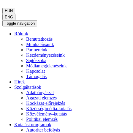
HUN
ENG
Toggle navigation
Rólunk
Bemutatkozás
Munkatársaink
Partnereink
Kezdeményezéseink
Sajtószoba
Médiamegjelenéseink
Kapcsolat
Támogatás
Hírek
Szolgáltatások
Adatbányászat
Ágazati elemzés
Kockázat-előrejelzés
Közösségimédia-kutatás
Közvélemény-kutatás
Politikai elemzés
Kutatási programok
Autoriter befolyás