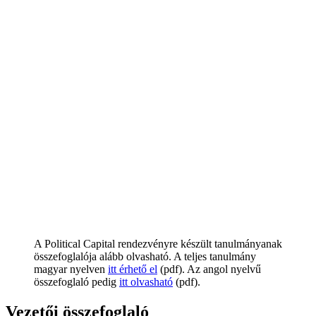
A Political Capital rendezvényre készült tanulmányanak
összefoglalója alább olvasható. A teljes tanulmány
magyar nyelven
itt érhető el
(pdf). Az angol nyelvű
összefoglaló pedig
itt olvasható
(pdf).
Vezetői összefoglaló