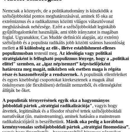
Nemcsak a köznyelv, de a politikatudomány is küszködik a
szélsőjobboldal pontos meghatározásával, aminek fő oka az
extrémizmus és a radikalizmus közötti világos választóvonal
meghúzásának nehézsége. Ezért a szélsőjobboldalt leginkább
gyűjtőfogalomként használják, ami több irányzatot is magában
foglal. Ugyanakkor, Cas Mudde definíciói alapján, a(z extrém)
szélsőjobb és a populista radikális jobb közötti számos hasonlóság
mellett
a fő különbség az elit-, illetve establishment-ellenes
populizmusban
testesül meg.
Az ideológia vagy politikai
stratégiaként is felfogható populizmus lényege, hogy a „politikai
elittel" szemben, az „igaz nép/nemzet” képviselőjeként
határozza meg magát, miközben sok esetben maga is régóta
része és haszonélvezője a rendszernek.
A populisták ellenfeleiket
és egyes kisebbségi csoportokat kirekesztenek a maguk által
önkényesen (de flexibilisen) definiált nemzetből, és ellenségként
állítják be őket.
A populisták térnyerésének egyik oka a hagyományos
jobboldali pártok „stratégiai radikalizációja"
, vagyis hogy
átvettek, legitimáltak és a fősodor részévé tettek szélsőjobboldali
narratívákat (ún. mainstreaming), aminek hatására a mainstream
radikalizációjáról is beszélhetünk.
Másik oka pedig a korábban
keményvonalas szélsőjobboldali pártok „stratégiai finomodása”
,