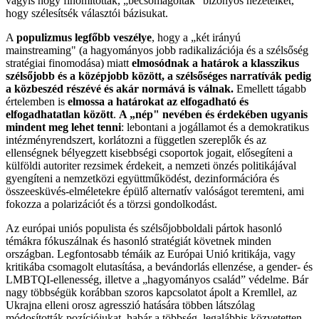
vagyis hogy finomították, „becsomagolták" bizonyos nézeteiket,
hogy szélesítsék választói bázisukat.
A
populizmus legfőbb veszélye
, hogy a „két irányú
mainstreaming" (a hagyományos jobb radikalizációja és a szélsőség
stratégiai finomodása) miatt
elmosódnak a határok a klasszikus
szélsőjobb és a középjobb között, a szélsőséges narratívák pedig
a közbeszéd részévé és akár normává is válnak.
Emellett tágabb
értelemben is
elmossa a határokat az elfogadható és
elfogadhatatlan között
.
A „nép" nevében és érdekében ugyanis
mindent meg lehet tenni
: lebontani a jogállamot és a demokratikus
intézményrendszert, korlátozni a független szereplők és az
ellenségnek bélyegzett kisebbségi csoportok jogait, elősegíteni a
külföldi autoriter rezsimek érdekeit, a nemzeti önzés politikájával
gyengíteni a nemzetközi együttműködést, dezinformációra és
összeesküvés-elméletekre épülő alternatív valóságot teremteni, ami
fokozza a polarizációt és a törzsi gondolkodást.
Az európai uniós populista és szélsőjobboldali pártok hasonló
témákra fókuszálnak és hasonló stratégiát követnek minden
országban. Legfontosabb témáik az Európai Unió kritikája, vagy
kritikába csomagolt elutasítása, a bevándorlás ellenzése, a gender- és
LMBTQI-ellenesség, illetve a „hagyományos család” védelme. Bár
nagy többségük korábban szoros kapcsolatot ápolt a Kremllel, az
Ukrajna elleni orosz agresszió hatására többen látszólag
módosították pozíciójukat, habár a többség, legalábbis közvetetten,