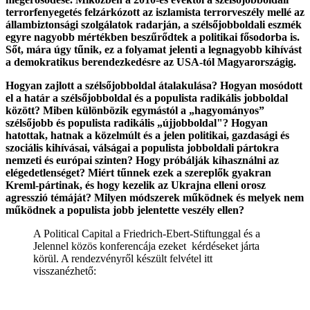
terrorfenyegetés felzárkózott az iszlamista terrorveszély mellé az
állambiztonsági szolgálatok radarján, a szélsőjobboldali eszmék
egyre nagyobb mértékben beszűrődtek a politikai fősodorba is.
Sőt, mára úgy tűnik, ez a folyamat jelenti a legnagyobb kihívást
a demokratikus berendezkedésre az USA-tól Magyarországig.
Hogyan zajlott a szélsőjobboldal átalakulása? Hogyan mosódott
el a határ a szélsőjobboldal és a populista radikális jobboldal
között? Miben különbözik egymástól a „hagyományos”
szélsőjobb és populista radikális „újjobboldal"? Hogyan
hatottak, hatnak a közelmúlt és a jelen politikai, gazdasági és
szociális kihívásai, válságai a populista jobboldali pártokra
nemzeti és európai szinten? Hogy próbálják kihasználni az
elégedetlenséget? Miért tűnnek ezek a szereplők gyakran
Kreml-pártinak, és hogy kezelik az Ukrajna elleni orosz
agresszió témáját? Milyen módszerek működnek és melyek nem
működnek a populista jobb jelentette veszély ellen?
A Political Capital a Friedrich-Ebert-Stiftunggal és a
Jelennel közös konferencája ezeket kérdéseket járta
körül. A rendezvényről készült felvétel itt
visszanézhető: