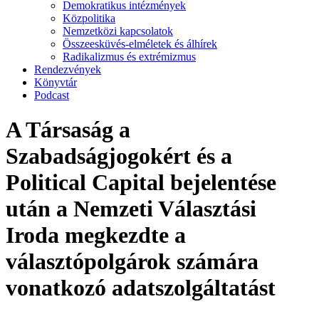
Demokratikus intézmények
Közpolitika
Nemzetközi kapcsolatok
Összeesküvés-elméletek és álhírek
Radikalizmus és extrémizmus
Rendezvények
Könyvtár
Podcast
A Társaság a
Szabadságjogokért és a
Political Capital bejelentése
után a Nemzeti Választási
Iroda megkezdte a
választópolgárok számára
vonatkozó adatszolgáltatást