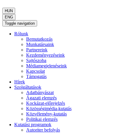
HUN
ENG
Toggle navigation
Rólunk
Bemutatkozás
Munkatársaink
Partnereink
Kezdeményezéseink
Sajtószoba
Médiamegjelenéseink
Kapcsolat
Támogatás
Hírek
Szolgáltatások
Adatbányászat
Ágazati elemzés
Kockázat-előrejelzés
Közösségimédia-kutatás
Közvélemény-kutatás
Politikai elemzés
Kutatási programok
Autoriter befolyás