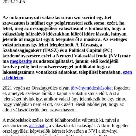
2023-12-05
Az önkormányzati választás során szó szerint egy-két
szavazaton is múlhat egy polgármesteri szék sorsa, ezért, ha
lehet, még az országgyűlési választásnál is fontosabb, hogy a
választásig hátralévő időszakban időről időre lássuk, hányan
jelentik át magukat egyik településről a másikra. Az esetleges
voksturizmus így lehet leleplezhető. A Társaság a
Szabadságjogokért (TASZ) és a Political Capital (PC)
kezdeményezésére ezért a Nemzeti Választási Iroda (NVI) már
ma
megkezdte
az adatszolgáltatást, január első keddjétől
kezdve pedig heti rendszerességgel publikálni fogja a
lakosságszámra vonatkozó adatokat, települési bontásban,
ezen
a felületen
.
2021 végén az Országgyűlés olyan
törvénymódosításokat
fogadott
el, amelyek szélesre tárták a kaput a voksturizmus előtt. Azt a
jelenséget hívjuk így, amikor valaki úgy jelentkezik be egy címre,
hogy valójában nem él ott, csak azért létesít lakóhelyet, hogy az
adott választókerületben szavazhasson.
A módosítások széles körű felháborodást váltottak ki, mivel a
voksturizmus
alááshatja
a választások tisztaságát. Akkori független
országgyűlési képviselők kérését követően a NVI a törvényi