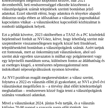
kötelezettségeit megelőző időponttól kezdve, már 2021
decemberétől, heti rendszerességgel elkezdte közzétenni a
választópolgárok számát települések szerinti bontásban jelző
adatokat. Ezzel sikerült elérni, hogy adatokra és tényekre alapuló
diskurzus uralja ebben az időszakban a választásra jogosultakkal
kapcsolatos vitákat - a választásokhoz kapcsolódó közbizalmat is
romboló találgatások helyett.
Ezt a példát követve, 2023 októberében a TASZ és a PC közérdekű
bejelentéssel fordult az NVI-hez, kérve, hogy lehetőség szerint már
szeptemberre visszamenőlegesen tegyék közzé heti frissítéssel,
településenkénti bontásban a választópolgárok számát. Azért tartjuk
ezt fontosnak, mert az önkormányzati választásokon, ahol szó
szerint akár egyetlen szavazaton is múlhat egy polgármesteri vagy
egy képviselői mandátum sorsa, különösen fontos az átláthatóság és
az esetleges kiugró, a természetes népmozgalommal nem
indokolható népességváltozások nyomon követése.
Az NVI pozitívan reagált megkeresésünkre: a válasz szerint,
folytatva a 2022-es választás előtti jó gyakorlatot, az NVI a jövő évi
választásokat megelőzően is – a törvény által előírt kötelezettségét
meghaladóan – rendszeresen közzé fogja tenni a választópolgárok
számára vonatkozó adatokat.
Mivel a választásokat 2024. június 9-én tartják, és a választás
kitűzése 70-90 nappal a szavazás napja előtt történik, így