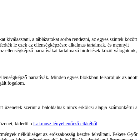
at kiválasztani, a táblázatokat sorba rendezni, az egyes szintek között
fedték le ezek az ellenségképzésre alkalmas tartalmak, és mennyit
az ellenségképző narratívákat tartalmazó hirdetések közül válogatunk,
llenségképző narratívák. Minden egyes blokkban felsoroljuk az adott
sgált fogalom.
t üzenetek szerint a baloldalnak nincs erkölcsi alapja számonkérni a
üzenet, kiderül a
Lakmusz tényellenőrző cikkéből
.
zmények nélküliséget az erőszakosság kezdte felváltani. Fekete-Győr
ldalt en bloc „erőszakosnak” is beállítsák, alaptalanul összemosva
a