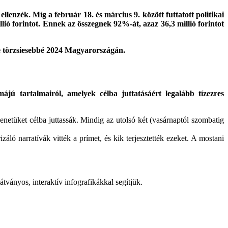
lenzék. Míg a február 18. és március 9. között futtatott politikai
llió forintot. Ennek az összegnek 92%-át, azaz 36,3 millió forintot
re törzsiesebbé 2024 Magyarországán.
májú tartalmairól, amelyek célba juttatásáért legalább tízezres
üzenetüket célba juttassák. Mindig az utolsó két (vasárnaptól szombatig
záló narratívák vitték a prímet, és kik terjesztették ezeket. A mostani
átványos, interaktív infografikákkal segítjük.