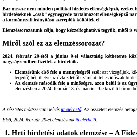
Bár messze nem minden politikai hirdetés ellenségképző, ezeket hi
hirdetéseknek „csak” egynegyede tartalmazott ellenségképző narratí
a kormányzati irányítású szereplők költötték el.
Elemzéssorozatunk célja, hogy kézzelfoghatóvá tegyük, mitől is 
Miről szól ez az elemzéssorozat?
2024. február 29-étől a június 9-ei választásig kéthetente köz
nagyságrendben fizettek a hirdetőik.
Elemzésünk első fele a mennyiségről szól:
azt vizsgáljuk, ki
terjedő) hét, illetve az évkezdettől számított teljes időszak hird
Az elemzés második fele a minőségre, azon belül is az úgy
elemzésben a 2024. február 18. és március 9-e közötti három hét
A részletes módszertani leírás
itt elérhető
.
Az összetett elemzés befogad
Első, 2024. február 29-ei elemzésünk
itt elérhető
.
1. Heti hirdetési adatok elemzése – A Fid