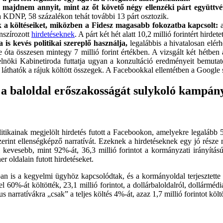
t, majdnem annyit, mint az őt követő négy ellenzéki párt együttvé
 a KDNP, 58 százalékon tehát további 13 párt osztozik.
ák a költéseiket, miközben a Fidesz magasabb fokozatba kapcsolt:
a
anszírozott
hirdetéseknek
. A párt két hét alatt 10,2 millió forintért hirde
 is kevés politikai szereplő használja,
legalábbis a hivatalosan elérh
e óta összesen mintegy 7 millió forint értékben. A vizsgált két hétben
terelnöki Kabinetiroda futtatja ugyan a konzultáció eredményeit bemuta
láthatók a rájuk költött összegek. A Facebookkal ellentétben a Google 
 a baloldal erőszakosságát sulykoló kampán
tikainak megjelölt hirdetés futott a Facebookon, amelyekre legalább 50 
rint ellenségképző narratívát. Ezeknek a hirdetéseknek egy jó része ne
 kevesebb, mint 92%-át, 36,3 millió forintot a kormányzati irányítású
 oldalain futott hirdetéseket.
ban is a kegyelmi ügyhöz kapcsolódtak, és a kormányoldal terjesztett
l 60%-át költötték, 23,1 millió forintot, a dollárbaloldalról, dollárméd
narratívákra „csak” a teljes költés 4%-át, azaz 1,7 millió forintot költö