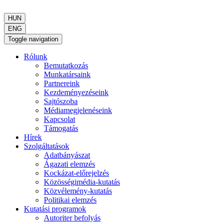
HUN
ENG
Toggle navigation
Rólunk
Bemutatkozás
Munkatársaink
Partnereink
Kezdeményezéseink
Sajtószoba
Médiamegjelenéseink
Kapcsolat
Támogatás
Hírek
Szolgáltatások
Adatbányászat
Ágazati elemzés
Kockázat-előrejelzés
Közösségimédia-kutatás
Közvélemény-kutatás
Politikai elemzés
Kutatási programok
Autoriter befolyás