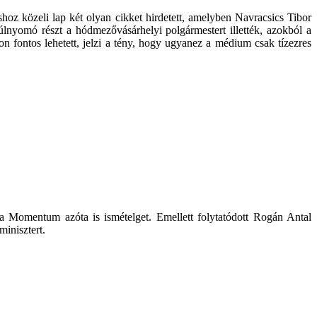
hoz közeli lap két olyan cikket hirdetett, amelyben Navracsics Tibor
 túlnyomó részt a hódmezővásárhelyi polgármestert illették, azokból a
n fontos lehetett, jelzi a tény, hogy ugyanez a médium csak tízezres
 a Momentum azóta is ismételget. Emellett folytatódott Rogán Antal
minisztert.