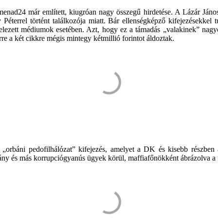
menad24 már említett, kiugróan nagy összegű hirdetése. A Lázár János
y Péterrel történt találkozója miatt. Bár ellenségképző kifejezésekkel
telezett médiumok esetében. Azt, hogy ez a támadás „valakinek” nagyo
rre a két cikkre mégis mintegy kétmillió forintot áldoztak.
az „orbáni pedofilhálózat” kifejezés, amelyet a DK és kisebb részben
trány és más korrupciógyanús ügyek körül, maffiafőnökként ábrázolva a 