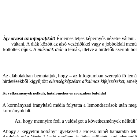
Így olvasd az infografikát!
Érdemes teljes képernyős nézetre váltani. A
váltani. A diák között az alsó vezérlőkkel vagy a jobboldali men
költöttek rájuk. A
második dián
a témák, illetve a hirdetők szerinti b
Az alábbiakban bemutatjuk, hogy – az Infogramban szereplő fő témák
hirdetésekből kigyűjtött
ellenségképzésre alkalmas kifejezéseket
, amel
Következmények nélküli, hataloméhes és erőszakos baloldal
A kormányzati irányítású média folytatta a lemond(at)ások után megk
kormányoldalt.
Az, hogy mennyire fedi a valóságot a következmények nélküli bal
Ahogy a kegyelmi botrányt igyekezett a Fidesz minél hamarabb letud
Andrásé után Varju László perében is ítélet született, ami elegend