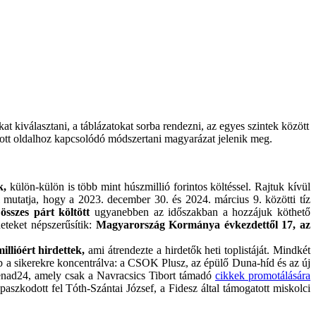
at kiválasztani, a táblázatokat sorba rendezni, az egyes szintek között
dott oldalhoz kapcsolódó módszertani magyarázat jelenik meg.
k,
külön-külön is több mint húszmillió forintos költéssel. Rajtuk kívül
 mutatja, hogy a 2023. december 30. és 2024. március 9. közötti tíz
összes párt költött
ugyanebben az időszakban a hozzájuk köthető
eteket népszerűsítik:
Magyarország Kormánya évkezdettől 17, az
llióért hirdettek,
ami átrendezte a hirdetők heti toplistáját. Mindkét
bb a sikerekre koncentrálva: a CSOK Plusz, az épülő Duna-híd és az új
omenad24, amely csak a Navracsics Tibort támadó
cikkek promotálására
kapaszkodott fel Tóth-Szántai József, a Fidesz által támogatott miskolci