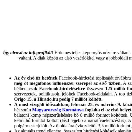
Így olvasd az infografikát!
Érdemes teljes képernyős nézetre váltani. A
váltani. A diák között az alsó vezérlőkkel vagy a jobboldal
Az év első tíz hetének
Facebook-hirdetési toplistáját továbbra
még öt megafonos influenszer szerepel az első tízben.
A sze
hétben
csak Facebook-hirdetésekre
összesen
125 millió for
szervezetek, politikusok, jelöltek Facebook-oldalain. A top 
Origo 15, a Hirado.hu pedig 7 milliót költött.
A most vizsgált időszakban, február 25. és március 9. közö
hét során
Magyarország Kormánya
foglalta el az első helyet
balatoni komp népszerűsítésére bő 8 millió forintot költöttek.
kétmillió forintot költött (lásd lejjebb a narratívaelemzést is).
polgármesterjelölt. Az ő oldalára évkezdettől 3,5 millió forintot
Az aktuális trend ellenére, összesített hirdetési költéseik alapján