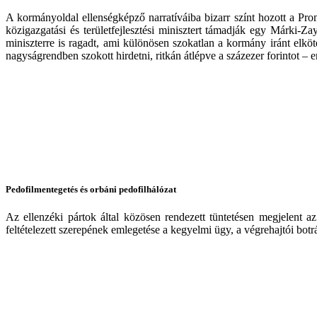
A kormányoldal ellenségképző narratíváiba bizarr színt hozott a Pro
közigazgatási és területfejlesztési minisztert támadják egy Márki-Za
miniszterre is ragadt, ami különösen szokatlan a kormány iránt elkö
nagyságrendben szokott hirdetni, ritkán átlépve a százezer forintot – e
Pedofilmentegetés és orbáni pedofilhálózat
Az ellenzéki pártok által közösen rendezett tüntetésen megjelent 
feltételezett szerepének emlegetése a kegyelmi ügy, a végrehajtói bo