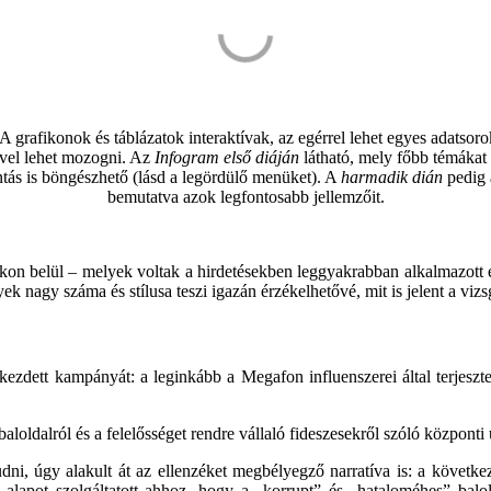
 grafikonok és táblázatok interaktívak, az egérrel lehet egyes adatsorok
üvel lehet mozogni. Az
Infogram első diáján
látható, mely főbb témákat 
ontás is böngészhető (lásd a legördülő menüket). A
harmadik dián
pedig 
bemutatva azok legfontosabb jellemzőit.
on belül – melyek voltak a hirdetésekben leggyakrabban alkalmazott e
yek nagy száma és stílusa teszi igazán érzékelhetővé, mit is jelent a viz
ezdett kampányát: a leginkább a Megafon influenszerei által terjesztet
oldalról és a felelősséget rendre vállaló fideszesekről szóló központi 
ni, úgy alakult át az ellenzéket megbélyegző narratíva is: a követke
ő alapot szolgáltatott ahhoz, hogy a „korrupt” és „hataloméhes” balo