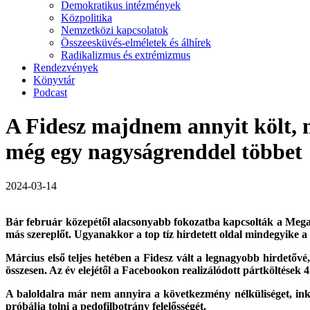
Demokratikus intézmények
Közpolitika
Nemzetközi kapcsolatok
Összeesküvés-elméletek és álhírek
Radikalizmus és extrémizmus
Rendezvények
Könyvtár
Podcast
A Fidesz majdnem annyit költ, m
még egy nagyságrenddel többet
2024-03-14
Bár február közepétől alacsonyabb fokozatba kapcsolták a Megafon 
más szereplőt. Ugyanakkor a top tíz hirdetett oldal mindegyike a
Március első teljes hetében a Fidesz vált a legnagyobb hirdetőv
összesen. Az év elejétől a Facebookon realizálódott pártköltések 
A baloldalra már nem annyira a következmény nélküliséget, inká
próbálja tolni a pedofilbotrány felelősségét.