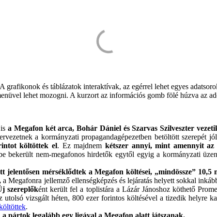
 grafikonok és táblázatok interaktívak, az egérrel lehet egyes adatsorok
i menüvel lehet mozogni. A kurzort az információs gomb fölé húzva az a
 is
a Megafon két arca, Bohár Dániel és Szarvas Szilveszter vezeti
rvezetnek a kormányzati propagandagépezetben betöltött szerepét jól
intot költöttek el
. Ez majdnem
kétszer annyi, mint amennyit az 
tízbe bekerült nem-megafonos hirdetők egytől egyig a kormányzati üzen
tt jelentősen mérséklődtek a Megafon költései, „mindössze” 10,5 mi
,
a Megafonra jellemző ellenségképzés és lejáratás helyett sokkal inká
Új szereplők
ént került fel a toplistára a Lázár Jánoshoz köthető Pr
 Az utolsó vizsgált héten, 800 ezer forintos költésével a tizedik helyre 
költöttek
.
,
a pártok legalább egy ligával a Megafon alatt játszanak.