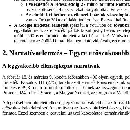
Évkezdettől a Fidesz eddig 27 millió forintot költöt
összes költésének 42 százalékát bonyolította a Fidesz és
Az elmúlt két hétben az ellenzéki pártok visszafogt
van az Orbán Viktor oldalán indított és a Fidesz által fin
A Google hirdetési felületeit
(például a YouTube-ot)
továbbra
egyáltalán nem, az ellenzéki pártok közül pedig heten, év elej
utóbbi 560 ezer forintért hirdetett a két hét alatt. A Minisz
(ellentétben az épülő Duna-hidat bemutató videóval), ezért nem 
2. Narratívaelemzés – Egyre erőszakosabb
A leggyakoribb ellenségképző narratívák
A február 18. és március 9. közötti időszakban 406 olyan egyedi, poli
hirdették. Közülük 111 (27%) tartalmazott elemzői konszenzusunk sze
hirdetésre 39,3 millió forintot költöttek el. Ennek az összegnek nem
Promenad24, a Pesti Srácok, a Magyar Nemzet, az Origo és a Mandiner
A legerősebben hirdetett ellenségképző narratívák ebben az időszak
erőszakos baloldalról szóló narratívára az összes hirdetési összeg köze
forintot. Ezzel szemben a kegyelmi üggyel kapcsolatos kormánykritikus 