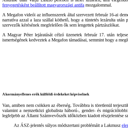
fenyegetésként beállított magyarországi antifa
mozgalommal.
A Megafon videói az influenszerek által szervezett február 16-ai demon
narratíva azzal a laza szállal köthető, hogy a tüntetés lezárulta utá
szervezők kérésének megfelelően ők sem lengettek pártzászlókat.
A Magyar Péter lejáratását célzó üzenetek február 17. után teljes
ismertségének kedveztek a Megafon támadásai, semmint hogy a megítélé
A kormányellenes erők külföldi érdekeket képviselnek
Van, amiben nem csökken az éberség. Továbbra is töretlenül terjesztik
valamint a nemzetközi globalista háború-, gender- és migrációlobbi
legfeljebb az Állami Számvevőszék időközben kiadott részjelentése szo
Az ÁSZ-jelentés súlyos módszertani problémáit a Lakmusz
ele