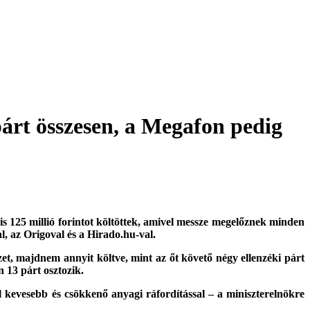
párt összesen, a Megafon pedig
 is 125 millió forintot költöttek, amivel messze megelőznek minden
, az Origoval és a Hirado.hu-val.
et, majdnem annyit költve, mint az őt követő négy ellenzéki párt
n 13 párt osztozik.
 kevesebb és csökkenő anyagi ráfordítással – a miniszterelnökre