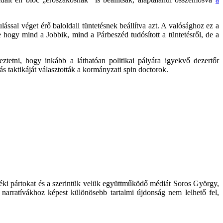
lással véget érő baloldali tüntetésnek beállítva azt. A valósághoz ez a
ve hogy mind a Jobbik, mind a Párbeszéd tudósított a tüntetésről, de a
ztetni, hogy inkább a láthatóan politikai pályára igyekvő dezertőr
s taktikáját választották a kormányzati spin doctorok.
enzéki pártokat és a szerintük velük együttműködő médiát Soros György,
 narratívákhoz képest különösebb tartalmi újdonság nem lelhető fel,