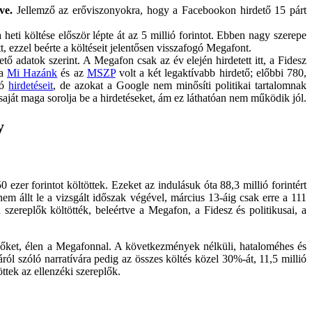
ve.
Jellemző az erőviszonyokra, hogy a Facebookon hirdető 15 párt
 heti költése először lépte át az 5 millió forintot. Ebben nagy szerepe
tett, ezzel beérte a költéseit jelentősen visszafogó Megafont.
ető adatok szerint. A Megafon csak az év elején hirdetett itt, a Fidesz
 a
Mi Hazánk
és az
MSZP
volt a két legaktívabb hirdető; előbbi 780,
tó
hirdetéseit
, de azokat a Google nem minősíti politikai tartalomnak
saját maga sorolja be a hirdetéseket, ám ez láthatóan nem működik jól.
y
ezer forintot költöttek. Ezeket az indulásuk óta 88,3 millió forintért
m állt le a vizsgált időszak végével, március 13-áig csak erre a 111
 szereplők költötték, beleértve a Megafon, a Fidesz és politikusai, a
e őket, élen a Megafonnal. A következmények nélküli, hataloméhes és
iáról szóló narratívára pedig az összes költés közel 30%-át, 11,5 millió
ttek az ellenzéki szereplők.