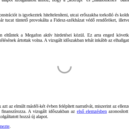
strációt is igyekeztek hitelteleníteni, utcai erőszakba torkolló és koldu
n pár tucat tüntető provokálta a Fidesz-székházat védő rendőröket, illet
en eltűntek a Megafon aktív hirdetései közül. Ez arra enged követke
sének ártottak volna. A vizsgált időszakban tehát inkább az elhallgatá
 azt az elmúlt másfél-két évben felépített narratívát, miszerint az ell
 finanszírozza. A vizsgált időszakban az
első elemzésben
azonosított
lgáltatott hozzá új alapot.
mezte
.