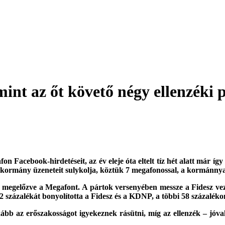
int az őt követő négy ellenzéki 
Facebook-hirdetéseit, az év eleje óta eltelt tíz hét alatt már így
 kormány üzeneteit sulykolja, köztük 7 megafonossal, a kormánnyal
é, megelőzve a Megafont. A pártok versenyében messze a Fidesz vez
42 százalékát bonyolította a Fidesz és a KDNP, a többi 58 százaléko
bb az erőszakosságot igyekeznek rásütni, míg az ellenzék – jóval