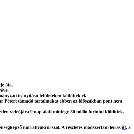
je óta.
véve.
mányzati irányítású felületeken költöttek el.
gyar Pétert támadó tartalmakat ebben az időszakban pont nem
en videójára 9 nap alatt mintegy 30 millió forintot költöttek.
lenségképző narratívákról szól. A részletes módszertani leírás
itt
, a