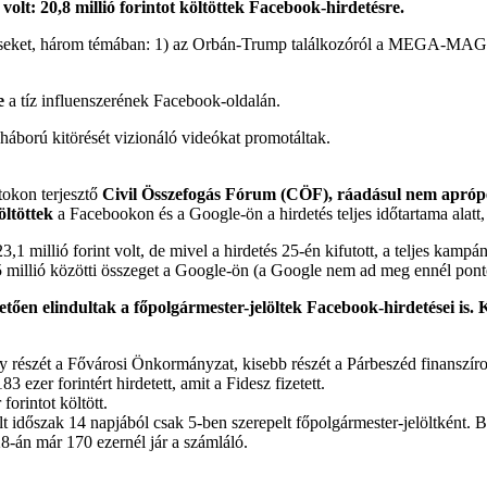
volt: 20,8 millió forintot költöttek Facebook-hirdetésre.
irdetéseket, három témában: 1) az Orbán-Trump találkozóról a MEGA-M
e
a tíz influenszerének Facebook-oldalán.
gháború kitörését vizionáló videókat promotáltak.
tokon terjesztő
Civil Összefogás Fórum (CÖF), ráadásul nem apró
öltöttek
a Facebookon és a Google-ön a hirdetés teljes időtartama alatt,
1 millió forint volt, de mivel a hirdetés 25-én kifutott, a teljes kampá
15 millió közötti összeget a Google-ön (a Google nem ad meg ennél pont
vetően elindultak a főpolgármester-jelöltek Facebook-hirdetései is.
y részét a Fővárosi Önkormányzat, kisebb részét a Párbeszéd finanszíro
 ezer forintért hirdetett, amit a Fidesz fizetett.
orintot költött.
lt időszak 14 napjából csak 5-ben szerepelt főpolgármester-jelöltként. 
28-án már 170 ezernél jár a számláló.