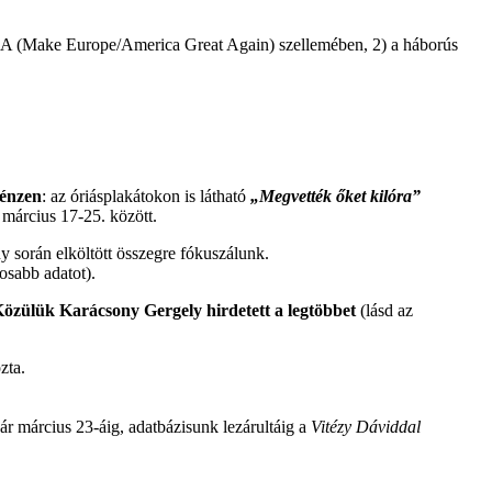
AGA (Make Europe/America Great Again) szellemében, 2) a háborús
pénzen
: az óriásplakátokon is látható
„Megvették őket kilóra”
 március 17-25. között.
ny során elköltött összegre fókuszálunk.
osabb adatot).
 Közülük Karácsony Gergely hirdetett a legtöbbet
(lásd az
zta.
Bár március 23-áig, adatbázisunk lezárultáig a
Vitézy Dáviddal