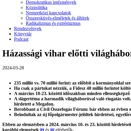
Demokratikus intézmények
Közpolitika
Nemzetközi kapcsolatok
Összeesküvés-elméletek és álhírek
Radikalizmus és extrémizmus
Rendezvények
Könyvtár
Podcast
Házassági vihar előtti világháb
2024-03-28
235 millió vs. 70 millió forint: az előbbit a
kormányoldal szere
Ha csak a pártokat nézzük, a Fidesz 48 millió forintot költöt
A március 10-23. közötti időszakban m
inden ellenségképző n
A slágertéma a harmadik világháborúval való riogatás volt
hirdetett a Megafon.
Berobbant a Civil Összefogás Fórum: bár ebben az évben e
Beindultak az új főpolgármester-jelöltek hirdetései, egyel
Ebben az elemzésben a 2024. március 10. és 23. közötti hirdetéseke
korábbi elemzések
itt
és
itt
elérhetők
.