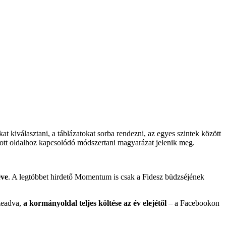
at kiválasztani, a táblázatokat sorba rendezni, az egyes szintek között
dott oldalhoz kapcsolódó módszertani magyarázat jelenik meg.
éve
. A legtöbbet hirdető Momentum is csak a Fidesz büdzséjének
szeadva,
a kormányoldal teljes költése az év elejétől
– a Facebookon