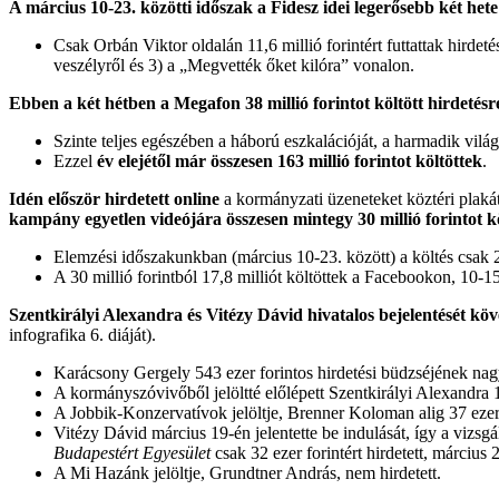
A március 10-23. közötti időszak a Fidesz idei legerősebb két hete 
Csak Orbán Viktor oldalán 11,6 millió forintért futtattak h
veszélyről és 3) a „Megvették őket kilóra” vonalon.
Ebben a két hétben
a Megafon 38 millió forintot költött hirdetésr
Szinte teljes egészében a háború eszkalációját, a harmadik vilá
Ezzel
év elejétől már összesen 163 millió forintot költöttek
.
Idén először hirdetett online
a kormányzati üzeneteket köztéri plaká
kampány egyetlen videójára összesen mintegy 30 millió forintot k
Elemzési időszakunkban (március 10-23. között) a költés csak 23,
A 30 millió forintból 17,8 milliót költöttek a Facebookon, 10-
Szentkirályi Alexandra és Vitézy Dávid hivatalos bejelentését kö
infografika 6. diáját).
Karácsony Gergely 543 ezer forintos hirdetési büdzséjének nag
A kormányszóvivőből jelöltté előlépett Szentkirályi Alexandra 183
A Jobbik-Konzervatívok jelöltje, Brenner Koloman alig 37 ezer f
Vitézy Dávid március 19-én jelentette be indulását, így a vizsgá
Budapestért Egyesület
csak 32 ezer forintért hirdetett, március 
A Mi Hazánk jelöltje, Grundtner András, nem hirdetett.