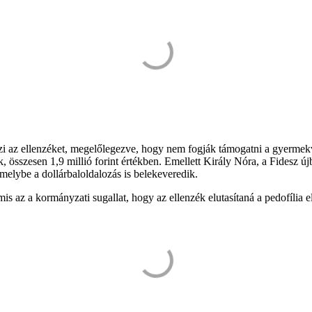
zi az ellenzéket, megelőlegezve, hogy nem fogják támogatni a gyermekv
k, összesen 1,9 millió forint értékben. Emellett Király Nóra, a Fidesz új
amelybe a dollárbaloldalozás is belekeveredik.
mis az a kormányzati sugallat, hogy az ellenzék elutasítaná a pedofília el