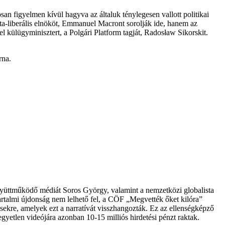
an figyelmen kívül hagyva az általuk ténylegesen vallott politikai
ta-liberális elnököt, Emmanuel Macront sorolják ide, hanem az
 külügyminisztert, a Polgári Platform tagját, Radosław Sikorskit.
rna.
ük együttműködő médiát Soros György, valamint a nemzetközi globalista
artalmi újdonság nem lelhető fel, a CÖF „Megvették őket kilóra”
tésekre, amelyek ezt a narratívát visszhangozták. Ez az ellenségképző
yetlen videójára azonban 10-15 milliós hirdetési pénzt raktak.