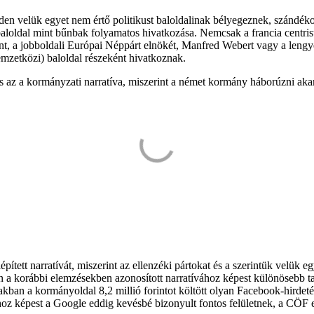
en velük egyet nem értő politikust baloldalinak bélyegeznek, szándékos
aloldal mint bűnbak folyamatos hivatkozása. Nemcsak a francia centris
, a jobboldali Európai Néppárt elnökét, Manfred Webert vagy a lengyel
mzetközi) baloldal részeként hivatkoznak.
is az a kormányzati narratíva, miszerint a német kormány háborúzni aka
lépített narratívát, miszerint az ellenzéki pártokat és a szerintük vel
an a korábbi elemzésekben azonosított narratívához képest különösebb t
szakban a kormányoldal 8,2 millió forintot költött olyan Facebook-hirde
oz képest a Google eddig kevésbé bizonyult fontos felületnek, a CÖF eg