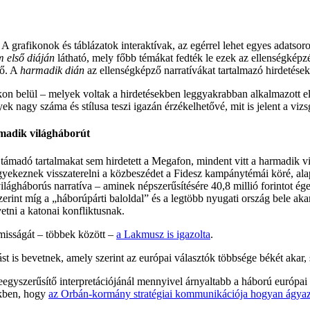
A grafikonok és táblázatok interaktívak, az egérrel lehet egyes adatsorok
 első diáján
látható, mely főbb témákat fedték le ezek az ellenségképzé
tő. A
harmadik dián
az ellenségképző narratívákat tartalmazó hirdetések
n belül – melyek voltak a hirdetésekben leggyakrabban alkalmazott el
yek nagy száma és stílusa teszi igazán érzékelhetővé, mit is jelent a viz
rmadik világháborút
 támadó tartalmakat sem hirdetett a Megafon, mindent vitt a harmadik v
gyekeznek visszaterelni a közbeszédet a Fidesz kampánytémái köré, alap
ágháborús narratíva – aminek népszerűsítésére 40,8 millió forintot égett
szerint míg a „háborúpárti baloldal” és a legtöbb nyugati ország bele ak
vetni a katonai konfliktusnak.
misságát – többek között –
a Lakmusz is igazolta
.
 is bevetnek, amely szerint az európai választók többsége békét akar,
 leegyszerűsítő interpretációjánál mennyivel árnyaltabb a háború európai
ekben, hogy
az Orbán-kormány stratégiai kommunikációja hogyan ágyaz