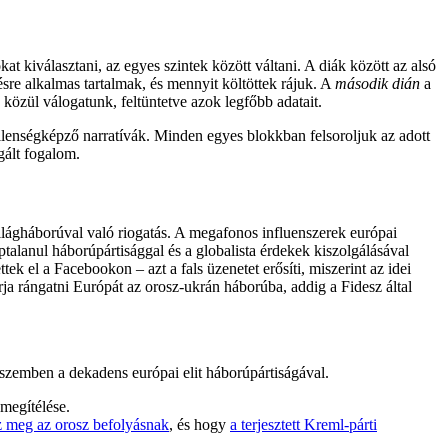
at kiválasztani, az egyes szintek között váltani. A diák között az alsó
sre alkalmas tartalmak, és mennyit költöttek rájuk. A
második dián
a
 közül válogatunk, feltüntetve azok legfőbb adatait.
lenségképző narratívák. Minden egyes blokkban felsoroljuk az adott
sgált fogalom.
ilágháborúval való riogatás. A megafonos influenszerek európai
talanul háborúpártisággal és a globalista érdekek kiszolgálásával
ek el a Facebookon – azt a fals üzenetet erősíti, miszerint az idei
arja rángatni Európát az orosz-ukrán háborúba, addig a Fidesz által
 szemben a dekadens európai elit háborúpártiságával.
 megítélése.
 meg az orosz befolyásnak
, és hogy
a terjesztett Kreml-párti