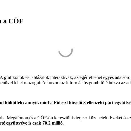
an a CÖF
 grafikonok és táblázatok interaktívak, az egérrel lehet egyes adatsorok
i menüvel lehet mozogni. A kurzort az információs gomb fölé húzva az a
tot költöttek; annyit, mint a Fideszt követő 8 ellenzéki párt együttv
l a Megafonon és a CÖF-ön keresztül is terjeszti üzeneteit. Ezeket ös
rté együttvéve is csak 70,2 millió
.