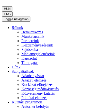
HUN
ENG
Toggle navigation
Rólunk
Bemutatkozás
Munkatársaink
Partnereink
Kezdeményezéseink
Sajtószoba
Médiamegjelenéseink
Kapcsolat
Támogatás
Hírek
Szolgáltatások
Adatbányászat
Ágazati elemzés
Kockázat-előrejelzés
Közösségimédia-kutatás
Közvélemény-kutatás
Politikai elemzés
Kutatási programok
Autoriter befolyás