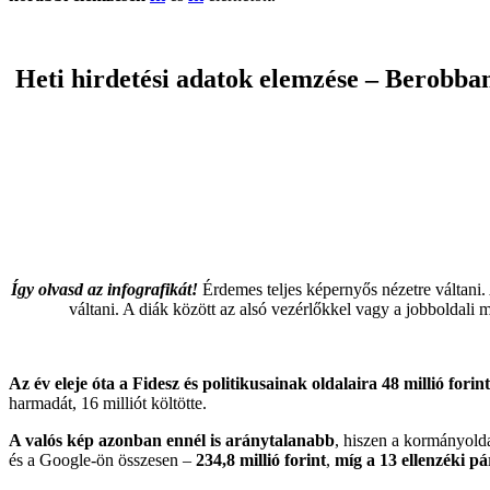
Heti hirdetési adatok elemzése – Berobb
Így olvasd az infografikát!
Érdemes teljes képernyős nézetre váltani. A
váltani. A diák között az alsó vezérlőkkel vagy a jobboldal
Az év eleje óta a Fidesz és politikusainak oldalaira 48 millió forin
harmadát, 16 milliót költötte.
A valós kép azonban ennél is aránytalanabb
, hiszen a kormányolda
és a Google-ön összesen –
234,8 millió forint
,
míg a 13 ellenzéki pá