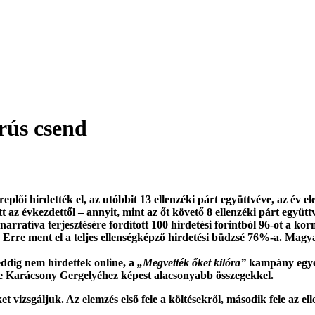
orús csend
plői hirdették el, az utóbbit 13 ellenzéki párt együttvéve, az év ele
t az évkezdettől – annyit, mint az őt követő 8 ellenzéki párt együtt
arratíva terjesztésére fordított 100 hirdetési forintból 96-ot a kor
. Erre ment el a teljes ellenségképző hirdetési büdzsé 76%-a. Ma
ddig nem hirdettek online, a
„Megvették őket kilóra”
kampány egyetl
őre Karácsony Gergelyéhez képest alacsonyabb összegekkel.
t vizsgáljuk. Az elemzés első fele a költésekről, második fele az el