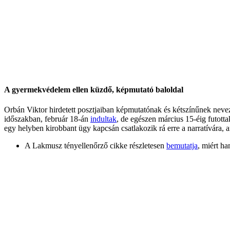
A gyermekvédelem ellen küzdő, képmutató baloldal
Orbán Viktor hirdetett posztjaiban képmutatónak és kétszínűnek neve
időszakban, február 18-án
indultak
, de egészen március 15-éig futotta
egy helyben kirobbant ügy kapcsán csatlakozik rá erre a narratívára, 
A Lakmusz tényellenőrző cikke részletesen
bemutatja
, miért ha