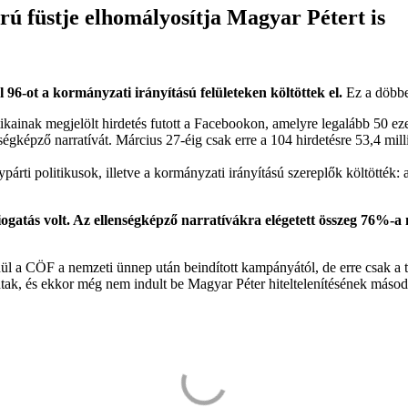
ú füstje elhomályosítja Magyar Pétert is
 96-ot a kormányzati irányítású felületeken költöttek el.
Ez a döbbe
ikainak megjelölt hirdetés futott a Facebookon, amelyre legalább 50 ezer
képző narratívát. Március 27-éig csak erre a 104 hirdetésre 53,4 millió
árti politikusok, illetve a kormányzati irányítású szereplők költötték
ogatás volt. Az
ellenségképző narratívákra elégetett összeg 76%-a 
ül a CÖF a nemzeti ünnep után beindított kampányától, de erre csak a t
tak, és ekkor még nem indult be Magyar Péter hiteltelenítésének másodi