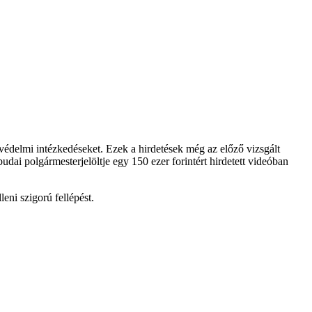
édelmi intézkedéseket. Ezek a hirdetések még az előző vizsgált
budai polgármesterjelöltje egy 150 ezer forintért hirdetett videóban
leni szigorú fellépést.