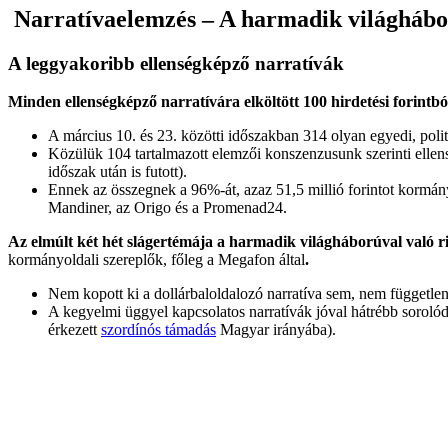
Narratívaelemzés – A harmadik világhábor
A leggyakoribb ellenségképző narratívák
Minden ellenségképző narratívára elköltött 100 hirdetési forintból
A március 10. és 23. közötti időszakban 314 olyan egyedi, polit
Közülük 104 tartalmazott elemzői konszenzusunk szerinti ellenség
időszak után is futott).
Ennek az összegnek a 96%-át, azaz 51,5 millió forintot kormányp
Mandiner, az Origo és a Promenad24.
Az elmúlt két hét slágertémája a harmadik világháborúval való ri
kormányoldali szereplők, főleg a Megafon által
.
Nem kopott ki a dollárbaloldalozó narratíva sem, nem független
A kegyelmi üggyel kapcsolatos narratívák jóval hátrébb sorolód
érkezett
szordínós támadás
Magyar irányába).