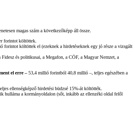
netesen magas szám a következőképp áll össze.
 forintot költöttek.
 forintot költöttek el (ezeknek a hirdetéseknek egy jó része a vizsgált
: a Fidesz és politikusai, a Megafon, a CÖF, a Magyar Nemzet, a
ment el erre –
53,4 millió forintból 40,8 millió –, teljes egészében a
eljes ellenségképző hirdetési büdzsé 15%-át költötték.
k hulláma a kormányoldalon (sőt, inkább az ellenzéki oldal felől