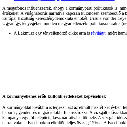
A megafonos influenszerek, ahogy a kormánypárti politikusok is, mind
értékeket. A világháborús narratíva kapcsán különösen szembeötlő a b
Európai Bizottság kereszténydemokrata elnökét, Ursula von der Leyent
Ugyanígy, lényegében minden magyar ellenzéki politikusra csak a (ne
A Lakmusz egy tényellenőrző cikke arra is
rávilágít
, miért ham
A kormányellenes erők külföldi érdekeket képviselnek
A kormányoldal továbbra is terjeszti azt az elmúlt másfél-két évben fe
háború-, gender- és migrációlobbi finanszírozza. A vizsgált időszakb
kampánya egy jól felépített, kész narratívába ült bele. A vizsgált idő
narratívákra a Facebookon elköltött teljes összeg 15%-a. A Facebookh