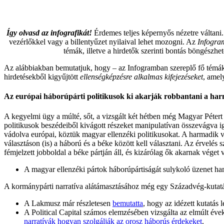
Így olvasd az infografikát!
Érdemes teljes képernyős nézetre váltani. 
vezérlőkkel vagy a billentyűzet nyilaival lehet mozogni. Az
Infogram
témák, illetve a hirdetők szerinti bontás böngészhe
Az alábbiakban bemutatjuk, hogy – az Infogramban szereplő fő témáko
hirdetésekből kigyűjtött
ellenségképzésre alkalmas kifejezéseket
, amel
Az európai háborúpárti politikusok ki akarják robbantani a ha
A kegyelmi ügy a múlté, sőt, a vizsgált két hétben még Magyar Pétert
politikusok beszédeiből kivágott részeket manipulatívan összevágva i
vádolva európai, köztük magyar ellenzéki politikusokat. A harmadik vil
választáson (is) a háború és a béke között kell választani. Az érvelés 
fémjelzett jobboldal a béke pártján áll, és kizárólag ők akarnak véget 
A magyar ellenzéki pártok háborúpártiságát sulykoló üzenet ha
A kormánypárti narratíva alátámasztásához még egy Századvég-kutatást
A Lakmusz már részletesen
bemutatta
, hogy az idézett kutatás
A Political Capital számos elemzésében vizsgálta az elmúlt év
narratívák hogyan szolgálják az orosz háborús érdekeket
.