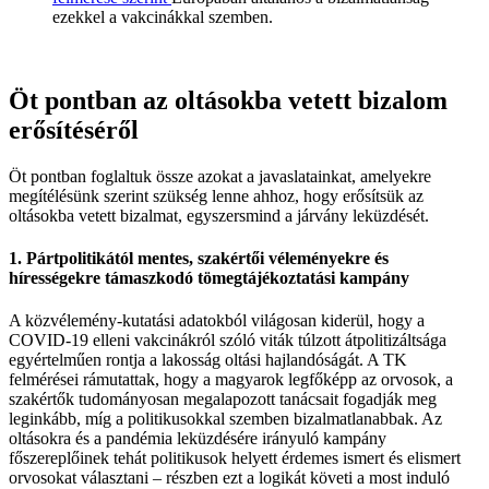
ezekkel a vakcinákkal szemben.
Öt pontban az oltásokba vetett bizalom
erősítéséről
Öt pontban foglaltuk össze azokat a javaslatainkat, amelyekre
megítélésünk szerint szükség lenne ahhoz, hogy erősítsük az
oltásokba vetett bizalmat, egyszersmind a járvány leküzdését.
1. Pártpolitikától mentes, szakértői véleményekre és
hírességekre támaszkodó tömegtájékoztatási kampány
A közvélemény-kutatási adatokból világosan kiderül, hogy a
COVID-19 elleni vakcinákról szóló viták túlzott átpolitizáltsága
egyértelműen rontja a lakosság oltási hajlandóságát. A TK
felmérései rámutattak, hogy a magyarok legfőképp az orvosok, a
szakértők tudományosan megalapozott tanácsait fogadják meg
leginkább, míg a politikusokkal szemben bizalmatlanabbak. Az
oltásokra és a pandémia leküzdésére irányuló kampány
főszereplőinek tehát politikusok helyett érdemes ismert és elismert
orvosokat választani – részben ezt a logikát követi a most induló