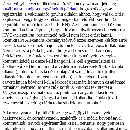
járványügyi helyzetet illetően a közvélemény számára jelenleg
továbbra sem teljesen egyértelmű például
, hogy szükséges-e
regisztrálni a vakcinainfo.gov.hu oldalon ahhoz, hogy valaki oltást
kaphasson, vagy hogy az oltási rangsorban előrébb kerüljön (a
legutóbbi információk szerint IGEN). Az ellentmondásos központi
kommunikációra jó példa, hogy a fővárosi tisztifőorvos helyettese a
HVG-nek azt írta, regisztráció nélkül nem lehet oltást kapni,
Szentkirályi Alexandra kormányszóvivő ezzel szemben később arról
beszélt, sorra kerülnek majd a „többiek” is, csak a regisztráltak után.
Nem csak ez a példa igazolja, hogy a sikeres oltási kampány
érdekében a járványkezelésben érintett intézmények, szereplők
kommunikációját össze kell hangolni, le kell egyszerűsíteni és
átláthatóvá kell tenni – mind a védelmi intézkedések (hol, kit, mikor
oltanak), mind az intézkedések alapjául szolgáló adatok (milyen
oltások érhetők el, milyen sorrendben) tekintetében. Ezért
egyértelműen bővíteni kell a lakosság számára könnyen és átlátható
formában elérhető információk körét is, különös tekintettel a
Magyarországra vonatkozó központi kormányzati oltási tervre,
amely sok országban (Nagy-Britannia, Hollandia, Dánia) jóval
részletesebb az eddig elérhető hazai dokumentumoknál.
A kormányzat által publikált, az egészségügyi intézmények,
háziorvosok, önkormányzatok, szakértők és a média bevonásával
kommunikált tervből egyértelműen ki kell derülnie, hogy pontosan
hol, mikor és hogyan oltathatják majd be magukat az állampolgárok.