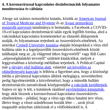
4. A koronavírussal kapcsolatos dezinformációk folyamatos
monitorozása és cáfolata
Ahogy azt számos nemzetközi kutatás, köztük az
American Journal
of Tropical Medicine and Hygiene
és az
Avaaz nemzetközi
nonprofit szervezet
tanulmánya is bemutatta, a Facebook a COVID-
19-cel kapcsolatos dezinformáció talán egyik legfőbb forrása, ahol a
vakcinákkal kapcsolatos kommenteket az elutasító álláspontok
uralják, és folyamatosan terjednek az összeesküvés-elméletek. Az
amerikai
Cornell University kutatása
alapján hónapokkal a vírus első
hulláma után is a legnépszerűbb összeesküvés-elméletek között
találhatjuk meg az „új világrend titkos fegyveréről” vagy Bill Gates
„népességátalakító terveiről” született kitalációkat, melyek a
leggyorsabban a közösségi médiában terjednek. A Political Capital
már
a járvány első hulláma alatt
, valamint
azt követően az
oltásellenesség kapcsán
is felhívta a figyelmet arra, hogy a közösségi
média a járvánnyal kapcsolatos álhírek melegágya, novemberben
pedig figyelmeztettük a közvéleményt, hogy a második hullám
dezinformációs narratíváinak középpontjába
a vakcinák kerülhetnek
.
Sajnos ez így is lett, a kutatások ráadásul
egyértelműen kimutatják,
hogy akik hisznek a koronavírussal kapcsolatos összeesküvés-
elméletekben – például, hogy a vírus egy titkos hatalmi terv része,
illetve hogy a vírust szándékosan hozták létre – , azok jóval
magasabb arányban zárkóznak el a védőoltásoktól is. A