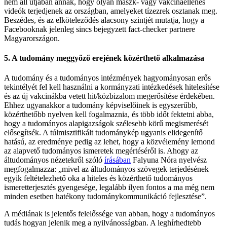
nem áll útjában annak, hogy olyan maszk- vagy vakcinaellenes
videók terjedjenek az országban, amelyeket tízezrek osztanak meg.
Beszédes, és az elköteleződés alacsony szintjét mutatja, hogy a
Facebooknak jelenleg sincs bejegyzett fact-checker partnere
Magyarországon.
5. A tudomány meggyőző erejének közérthető alkalmazása
A tudomány és a tudományos intézmények hagyományosan erős
tekintélyét fel kell használni a kormányzati intézkedések hitelesítése
és az új vakcinákba vetett hit/közbizalom megerősítése érdekében.
Ehhez ugyanakkor a tudomány képviselőinek is egyszerűbb,
közérthetőbb nyelven kell fogalmaznia, és több időt fektetni abba,
hogy a tudományos alapigazságok szélesebb körű megismerését
elősegítsék. A túlmisztifikált tudománykép ugyanis elidegenítő
hatású, az eredménye pedig az lehet, hogy a közvélemény lemond
az alapvető tudományos ismeretek megértéséről is. Ahogy az
áltudományos nézetekről szóló
írásában
Falyuna Nóra nyelvész
megfogalmazza: „mivel az áltudományos szövegek terjedésének
egyik feltételezhető oka a hiteles és közérthető tudományos
ismeretterjesztés gyengesége, legalább ilyen fontos a ma még nem
minden esetben hatékony tudománykommunikáció fejlesztése”.
A médiának is jelentős felelőssége van abban, hogy a tudományos
tudás hogyan jelenik meg a nyilvánosságban. A leghírhedtebb