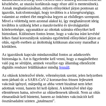
készítésére, az utazási korlátozás nagy része alól is mentesülnek).
Annak meghatározásában, milyen előnyökkel járjon pontosan az
igazolás, kulcsfontosságú, hogy továbbra is a közegészségügy,
valamint az emberi élet megóvása legyen az elsődleges szempont.
Mivel a védettség nem azonnal alakul ki, így meghatározott ideig
továbbra is szükség lehet a maszkviselési és távolságtartási
kötelezettségre, ugyanakkor az oltottak számára előnyöket kell
biztosítani. Különösen fontos lenne, hogy a vakcina iránt kevésbé
lelkes fiatal korosztályok számára egyértelmű előnyökkel járjon az
oltás, egyéb esetben az átoltottság kritikusan alacsony maradhat a
körükben.
Az igazolások kapcsán mindazonáltal fontos az adatkezelés
biztonsága is. Azt is figyelembe kell venni, hogy a magánélethez
való jog ne sérüljön, aminek veszélye egy államilag ellenőrzött
digitális rendszer felállításakor mindig
fennáll
.
Az oltások kötelezővé tétele, véleményünk szerint, jelen helyzetben
nem járható út: a SARS-CoV-2 koronavírus frissen fejlesztett
vakcinát igényel, márpedig az abba vetett bizalmat nem lehet
adottnak venni, hanem fel kell építeni. A kötelezővé tétel épp
ellentétesen hatna, növelve az oltásellenesek táborát. Nem az oltás
elmaradását kell büntetni, hanem az önkéntes vakcinációt kell
össztársadalmi szinten „jutalmazni”.