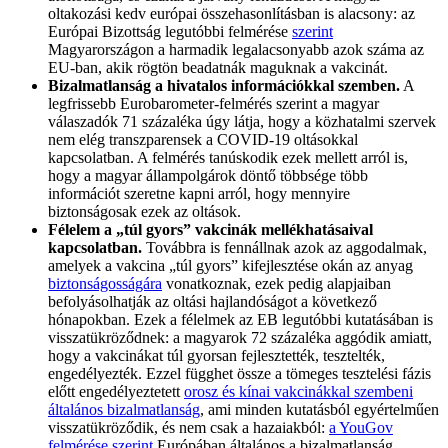
oltakozási kedv európai összehasonlításban is alacsony: az
Európai Bizottság legutóbbi felmérése
szerint
Magyarországon a harmadik legalacsonyabb azok száma az
EU-ban, akik rögtön beadatnák maguknak a vakcinát.
Bizalmatlanság a hivatalos információkkal szemben.
A
legfrissebb Eurobarometer-felmérés szerint a magyar
válaszadók 71 százaléka úgy látja, hogy a közhatalmi szervek
nem elég transzparensek a COVID-19 oltásokkal
kapcsolatban. A felmérés tanúskodik ezek mellett arról is,
hogy a magyar állampolgárok döntő többsége több
információt szeretne kapni arról, hogy mennyire
biztonságosak ezek az oltások.
Félelem a „túl gyors” vakcinák mellékhatásaival
kapcsolatban.
Továbbra is fennállnak azok az aggodalmak,
amelyek a vakcina „túl gyors” kifejlesztése okán az anyag
biztonságosságára
vonatkoznak, ezek pedig alapjaiban
befolyásolhatják az oltási hajlandóságot a következő
hónapokban. Ezek a félelmek az EB legutóbbi kutatásában is
visszatükröződnek: a magyarok 72 százaléka aggódik amiatt,
hogy a vakcinákat túl gyorsan fejlesztették, tesztelték,
engedélyezték. Ezzel függhet össze a tömeges tesztelési fázis
előtt engedélyeztetett
orosz és kínai vakcinákkal szembeni
általános bizalmatlanság
, ami minden kutatásból egyértelműen
visszatükröződik, és nem csak a hazaiakból:
a YouGov
felmérése szerint
Európában általános a bizalmatlanság