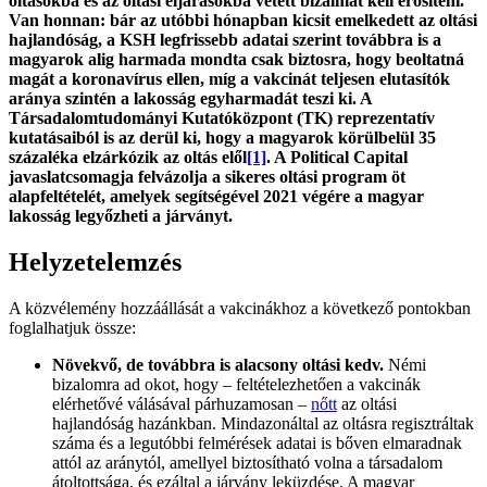
oltásokba és az oltási eljárásokba vetett bizalmat kell erősíteni.
Van honnan: bár az utóbbi hónapban kicsit emelkedett az oltási
hajlandóság, a KSH legfrissebb adatai szerint továbbra is a
magyarok alig harmada mondta csak biztosra, hogy beoltatná
magát a koronavírus ellen, míg a vakcinát teljesen elutasítók
aránya szintén a lakosság egyharmadát teszi ki. A
Társadalomtudományi Kutatóközpont (TK) reprezentatív
kutatásaiból is az derül ki, hogy a magyarok körülbelül 35
százaléka elzárkózik az oltás elől
[1]
. A Political Capital
javaslatcsomagja felvázolja a sikeres oltási program öt
alapfeltételét, amelyek segítségével 2021 végére a magyar
lakosság legyőzheti a járványt.
Helyzetelemzés
A közvélemény hozzáállását a vakcinákhoz a következő pontokban
foglalhatjuk össze:
Növekvő, de továbbra is alacsony oltási kedv.
Némi
bizalomra ad okot, hogy – feltételezhetően a vakcinák
elérhetővé válásával párhuzamosan –
nőtt
az oltási
hajlandóság hazánkban. Mindazonáltal az oltásra regisztráltak
száma és a legutóbbi felmérések adatai is bőven elmaradnak
attól az aránytól, amellyel biztosítható volna a társadalom
átoltottsága, és ezáltal a járvány leküzdése. A magyar