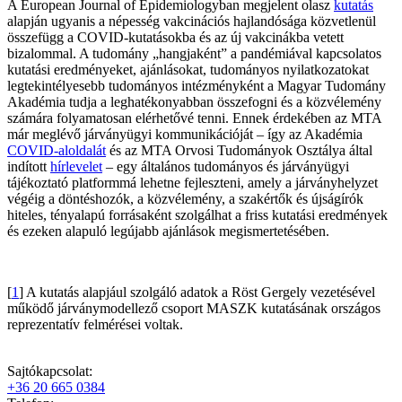
A European Journal of Epidemiologyban megjelent olasz
kutatás
alapján ugyanis a népesség vakcinációs hajlandósága közvetlenül
összefügg a COVID-kutatásokba és az új vakcinákba vetett
bizalommal. A tudomány „hangjaként” a pandémiával kapcsolatos
kutatási eredményeket, ajánlásokat, tudományos nyilatkozatokat
legtekintélyesebb tudományos intézményként a Magyar Tudomány
Akadémia tudja a leghatékonyabban összefogni és a közvélemény
számára folyamatosan elérhetővé tenni. Ennek érdekében az MTA
már meglévő járványügyi kommunikációját – így az Akadémia
COVID-aloldalát
és az MTA Orvosi Tudományok Osztálya által
indított
hírlevelet
– egy általános tudományos és járványügyi
tájékoztató platformmá lehetne fejleszteni, amely a járványhelyzet
végéig a döntéshozók, a közvélemény, a szakértők és újságírók
hiteles, tényalapú forrásaként szolgálhat a friss kutatási eredmények
és ezeken alapuló legújabb ajánlások megismertetésében.
[
1
] A kutatás alapjául szolgáló adatok a Röst Gergely vezetésével
működő járványmodellező csoport MASZK kutatásának országos
reprezentatív felmérései voltak.
Sajtókapcsolat:
+36 20 665 0384