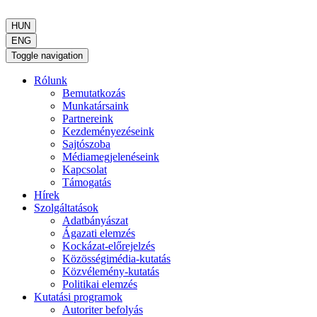
HUN
ENG
Toggle navigation
Rólunk
Bemutatkozás
Munkatársaink
Partnereink
Kezdeményezéseink
Sajtószoba
Médiamegjelenéseink
Kapcsolat
Támogatás
Hírek
Szolgáltatások
Adatbányászat
Ágazati elemzés
Kockázat-előrejelzés
Közösségimédia-kutatás
Közvélemény-kutatás
Politikai elemzés
Kutatási programok
Autoriter befolyás