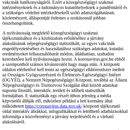
vakcinák hatékonyságáról. Ezért a közegészségügyi szakmai
intézményeknek és a tudományos kutatóhelyeknek a pandémiáról és
a szükséges védelmi intézkedésekről szóló adatszolgáltatásait,
közleményeit, álláspontját érdemes a szokásosnál jobban
összehangolniuk.
A nyilvánosság megfelelő közegészségügyi szakmai
tájékoztatásához és a közbizalom erősítéséhez a járvány
alakulásának népegészségügyi statisztikáit, az egyes vakcinák
engedélyeztetéséhez és használatához szükséges adatokat, kutatási
eredményeket felhasználóbarát módon, átláthatóan, szabadon
kereshetően kell nyilvánosságra hozni. A koronavirus.gov.hu ebből
a szempontból számos kívánnivalót hagy maga után. A központi
oldalon elérhetővé kell tenni az egészségügyi ellátórendszer mellett
az Országos Gyógyszerészeti és Élelmezés-Egészségügyi Intézet
(OGYÉI), a Nemzeti Népegészségügyi Központ, továbbá az Állami
Népegészségügyi és Tisztiorvosi Szolgálat által közölt adatokat
naponta frissülő, interaktív, területi és időbeli statisztikák
formájában. E statisztikák egy részét itthon jelenleg a média
képviselői állítják elő, miközben például a brit kormány által
működtetett
https://coronavirus.data.gov.uk/
központi tájékoztató
oldal interaktív ábrákkal, infografikákkal és letölthető adatbázisokkal
informálja a közvéleményt a járvány terjedéséről és a várható
alakulásáról.