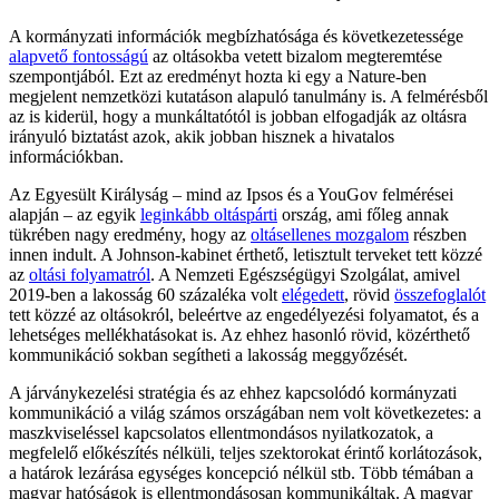
A kormányzati információk megbízhatósága és következetessége
alapvető fontosságú
az oltásokba vetett bizalom megteremtése
szempontjából. Ezt az eredményt hozta ki egy a Nature-ben
megjelent nemzetközi kutatáson alapuló tanulmány is. A felmérésből
az is kiderül, hogy a munkáltatótól is jobban elfogadják az oltásra
irányuló biztatást azok, akik jobban hisznek a hivatalos
információkban.
Az Egyesült Királyság – mind az Ipsos és a YouGov felmérései
alapján – az egyik
leginkább oltáspárti
ország, ami főleg annak
tükrében nagy eredmény, hogy az
oltásellenes mozgalom
részben
innen indult. A Johnson-kabinet érthető, letisztult terveket tett közzé
az
oltási folyamatról
. A Nemzeti Egészségügyi Szolgálat, amivel
2019-ben a lakosság 60 százaléka volt
elégedett
, rövid
összefoglalót
tett közzé az oltásokról, beleértve az engedélyezési folyamatot, és a
lehetséges mellékhatásokat is. Az ehhez hasonló rövid, közérthető
kommunikáció sokban segítheti a lakosság meggyőzését.
A járványkezelési stratégia és az ehhez kapcsolódó kormányzati
kommunikáció a világ számos országában nem volt következetes: a
maszkviseléssel kapcsolatos ellentmondásos nyilatkozatok, a
megfelelő előkészítés nélküli, teljes szektorokat érintő korlátozások,
a határok lezárása egységes koncepció nélkül stb. Több témában a
magyar hatóságok is ellentmondásosan kommunikáltak. A magyar