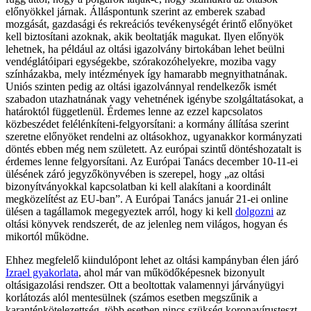
előnyökkel járnak. Álláspontunk szerint az emberek szabad
mozgását, gazdasági és rekreációs tevékenységét érintő előnyöket
kell biztosítani azoknak, akik beoltatják magukat. Ilyen előnyök
lehetnek, ha például az oltási igazolvány birtokában lehet beülni
vendéglátóipari egységekbe, szórakozóhelyekre, moziba vagy
színházakba, mely intézmények így hamarabb megnyithatnának.
Uniós szinten pedig az oltási igazolvánnyal rendelkezők ismét
szabadon utazhatnának vagy vehetnének igénybe szolgáltatásokat, a
határoktól függetlenül. Érdemes lenne az ezzel kapcsolatos
közbeszédet felélénkíteni-felgyorsítani: a kormány állítása szerint
szeretne előnyöket rendelni az oltásokhoz, ugyanakkor kormányzati
döntés ebben még nem született. Az európai szintű döntéshozatalt is
érdemes lenne felgyorsítani. Az Európai Tanács december 10-11-ei
ülésének záró jegyzőkönyvében is szerepel, hogy „az oltási
bizonyítványokkal kapcsolatban ki kell alakítani a koordinált
megközelítést az EU-ban”. A Európai Tanács január 21-ei online
ülésen a tagállamok megegyeztek arról, hogy ki kell
dolgozni
az
oltási könyvek rendszerét, de az jelenleg nem világos, hogyan és
mikortól működne.
Ehhez megfelelő kiindulópont lehet az oltási kampányban élen járó
Izrael gyakorlata
, ahol már van működőképesnek bizonyult
oltásigazolási rendszer. Ott a beoltottak valamennyi járványügyi
korlátozás alól mentesülnek (számos esetben megszűnik a
karanténkötelezettség, több esetben nincs szükség koronavírusteszt