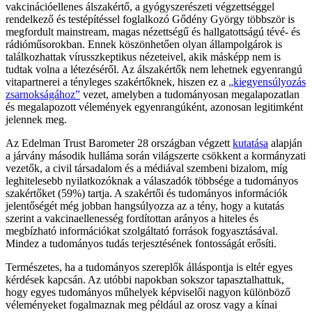
vakcinációellenes álszakértő, a gyógyszerészeti végzettséggel
rendelkező és testépítéssel foglalkozó Gődény György többször is
megfordult mainstream, magas nézettségű és hallgatottságú tévé- és
rádióműsorokban. Ennek köszönhetően olyan állampolgárok is
találkozhattak vírusszkeptikus nézeteivel, akik másképp nem is
tudtak volna a létezéséről. Az álszakértők nem lehetnek egyenrangú
vitapartnerei a tényleges szakértőknek, hiszen ez a
„kiegyensúlyozás
zsarnokságához”
vezet, amelyben a tudományosan megalapozatlan
és megalapozott vélemények egyenrangúként, azonosan legitimként
jelennek meg.
Az Edelman Trust Barometer 28 országban végzett
kutatása
alapján
a járvány második hulláma során világszerte csökkent a kormányzati
vezetők, a civil társadalom és a médiával szembeni bizalom, míg
leghitelesebb nyilatkozóknak a válaszadók többsége a tudományos
szakértőket (59%) tartja. A szakértői és tudományos információk
jelentőségét még jobban hangsúlyozza az a tény, hogy a kutatás
szerint a vakcinaellenesség fordítottan arányos a hiteles és
megbízható információkat szolgáltató források fogyasztásával.
Mindez a tudományos tudás terjesztésének fontosságát erősíti.
Természetes, ha a tudományos szereplők álláspontja is eltér egyes
kérdések kapcsán. Az utóbbi napokban sokszor tapasztalhattuk,
hogy egyes tudományos műhelyek képviselői nagyon különböző
véleményeket fogalmaznak meg például az orosz vagy a kínai