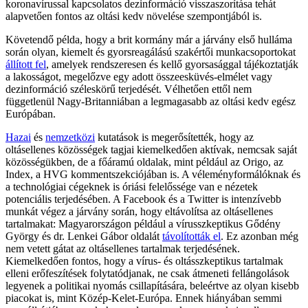
koronavírussal kapcsolatos dezinformáció visszaszorítása tehát
alapvetően fontos az oltási kedv növelése szempontjából is.
Követendő példa, hogy a brit kormány már a járvány első hulláma
során olyan, kiemelt és gyorsreagálású szakértői munkacsoportokat
állított fel
, amelyek rendszeresen és kellő gyorsasággal tájékoztatják
a lakosságot, megelőzve egy adott összeesküvés-elmélet vagy
dezinformáció széleskörű terjedését. Vélhetően ettől nem
függetlenül Nagy-Britanniában a legmagasabb az oltási kedv egész
Európában.
Hazai
és
nemzetközi
kutatások is megerősítették, hogy az
oltásellenes közösségek tagjai kiemelkedően aktívak, nemcsak saját
közösségükben, de a főáramú oldalak, mint például az Origo, az
Index, a HVG kommentszekciójában is. A véleményformálóknak és
a technológiai cégeknek is óriási felelőssége van e nézetek
potenciális terjedésében. A Facebook és a Twitter is intenzívebb
munkát végez a járvány során, hogy eltávolítsa az oltásellenes
tartalmakat: Magyarországon például a vírusszkeptikus Gődény
György és dr. Lenkei Gábor oldalát
távolították el
. Ez azonban még
nem vetett gátat az oltásellenes tartalmak terjedésének.
Kiemelkedően fontos, hogy a vírus- és oltásszkeptikus tartalmak
elleni erőfeszítések folytatódjanak, ne csak átmeneti fellángolások
legyenek a politikai nyomás csillapítására, beleértve az olyan kisebb
piacokat is, mint Közép-Kelet-Európa. Ennek hiányában semmi