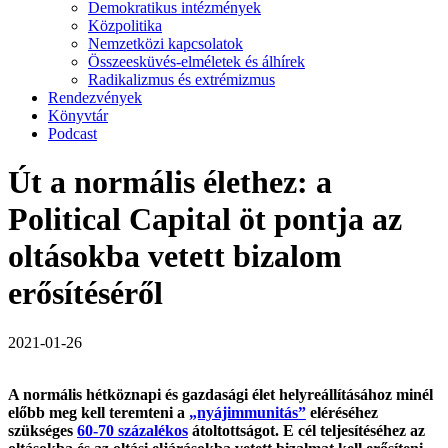
Demokratikus intézmények
Közpolitika
Nemzetközi kapcsolatok
Összeesküvés-elméletek és álhírek
Radikalizmus és extrémizmus
Rendezvények
Könyvtár
Podcast
Út a normális élethez: a
Political Capital öt pontja az
oltásokba vetett bizalom
erősítéséről
2021-01-26
A normális hétköznapi és gazdasági élet helyreállításához minél
előbb meg kell teremteni a
„nyájimmunitás
”
eléréséhez
szükséges
60-70 százalékos
átoltottságot
. E cél teljesítéséhez az