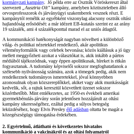
kormányzati kampány
. Jó példa erre az Osztrák Vöröskereszt által
szervezett
„Ausztria Olt”
kampány, amelyben köztiszteletben álló
orvosprofesszorok és járványügyi szakemberek vesznek részt. E
kampánytól remélik az egyébként viszonylag alacsony osztrák oltási
hajlandóság erősödését: a már idézett EB-kutatás szerint ez az arány
19 százalék, ami 4 százalékponttal marad el az uniós átlagtól.
A kommunikáció hatékonyságát nagyban növelheti a különböző
világ- és politikai nézetekkel rendelkező, akár apolitikus
véleményformálók vagy celebek bevonása; közös kiállásuk a jó ügy
mellett meggyőzheti azokat a választókat is, akik inkább a pártos
médiából tájékozódnak, vagy éppen apolitikusak, híreket is ritkán
fogyasztanak. A tudomány képviselői sokszor megfoghatatlanok a
szélesebb nyilvánosság számára, azok a tömegek pedig, akik nem
rendelkeznek tudományos ismeretekkel, jóval könnyebben
azonosulnak olyan közszereplőkkel, akiket vagy akik munkásságát
kedvelik, sőt, a rajtuk keresztül közvetített üzenet sokszor
közérthetőbb. Mint emlékezetes, az 1950-es évekbeli amerikai
gyermekbénulás-járvány során jelentősen hozzájárult az oltási
kampány sikerességéhez, ezáltal pedig a súlyos betegség
leküzdéséhez, hogy Elvis Presley
élő adásban
oltatta be magát a
közegészségügy támogatása érdekében.
2. Egyértelmű, átlátható és következetes hivatalos
kommunikáció a vakcinákról és az oltási folyamatról