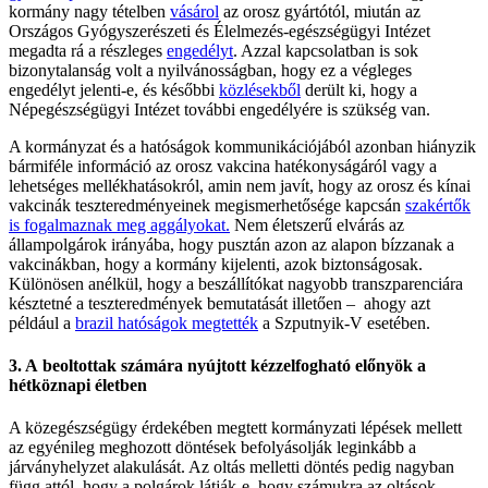
kormány nagy tételben
vásárol
az orosz gyártótól, miután az
Országos Gyógyszerészeti és Élelmezés-egészségügyi Intézet
megadta rá a részleges
engedélyt
. Azzal kapcsolatban is sok
bizonytalanság volt a nyilvánosságban, hogy ez a végleges
engedélyt jelenti-e, és későbbi
közlésekből
derült ki, hogy a
Népegészségügyi Intézet további engedélyére is szükség van.
A kormányzat és a hatóságok kommunikációjából azonban hiányzik
bármiféle információ az orosz vakcina hatékonyságáról vagy a
lehetséges mellékhatásokról, amin nem javít, hogy az orosz és kínai
vakcinák teszteredményeinek megismerhetősége kapcsán
szakértők
is fogalmaznak meg aggályokat.
Nem életszerű elvárás az
állampolgárok irányába, hogy pusztán azon az alapon bízzanak a
vakcinákban, hogy a kormány kijelenti, azok biztonságosak.
Különösen anélkül, hogy a beszállítókat nagyobb transzparenciára
késztetné a teszteredmények bemutatását illetően – ahogy azt
például a
brazil hatóságok megtették
a Szputnyik-V esetében.
3. A beoltottak számára nyújtott kézzelfogható előnyök a
hétköznapi életben
A közegészségügy érdekében megtett kormányzati lépések mellett
az egyénileg meghozott döntések befolyásolják leginkább a
járványhelyzet alakulását. Az oltás melletti döntés pedig nagyban
függ attól, hogy a polgárok látják-e, hogy számukra az oltások