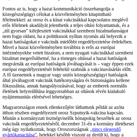
Fontos az is, hogy a hazai kommunikáció összehangolja a
közegészségügyi célokat a közvéleményben kitapintható
félelmekkel: az orosz és a kínai vakcinákkal kapcsolatos meglévő
erős félelmek akadályát jelenthetik a teljes oltási folyamatnak, és a
„túl gyorsan” kifejlesztett vakcinákkal szembeni bizalmatlanságot
nem fogja oldani, ha a politikusok nyíltan nyomás alá helyezik a
hazai hatóságokat e vakcinák mielőbbi engedélyeztetése érdekében.
Mivel a hazai közvéleményben továbbra is erős az európai
intézményekbe vetett bizalom, a nem nyugati vakcinákkal szembeni
bizalmat megerősíthetné, ha a tömeges oltással a hazai hatóságok
megvárnák az európai hatóságok jóváhagyását is – vagy éppen ezek
európai engedélyeztetését feltételül szabnák a vakcinavásárlás előtt.
A fő üzenetnek a magyar vagy uniós közegészségügyi hatóságok
által jóváhagyott vakcinák hatékonyságára és biztonságára kellene
fókuszálnia, annak hangsúlyozásával, hogy az emberek normális
életének helyreállítása leggyorsabban az oltások révén kialakuló
nyájimmunitás elérésével lehetséges.
Magyarországon ennek ellenkezőjére láthattunk példát az azóta
itthon részben engedélyezett orosz Szputnyik-vakcina kapcsán.
Miután a kormányzati tisztségviselők hónapokig beszéltek az orosz
vakcinák engedélyeztetéséről, december 31-én a kormány illetékesei
még úgy nyilatkoztak, hogy Oroszországnak
„nincs elegendő
gyártókapacitása”
, hetekkel később viszont az derült ki, hogy a