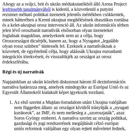
Ahogy az a svájci, brit és ukrán médiakutatókból álló Arena Project
legfrissebb tanulmányából
is kiderül, a közvetlenül a putyini
rezsimet méltató politikai üzenetek jelentős mértékben csökkentek,
minek hátterében a Kreml ukrajnai megítélésének drasztikus romlása
és a kelet-ukrajnai orosz intervenció áll. Az ukrán információs térben
jelen lévő oroszbarát narratívák elsősorban olyan üzeneteket
foglalnak magukban, amelyeknek nem az a célja, hogy
Oroszországot dicsérjék, hanem az, hogy a Nyugatot „legalább
olyan rossz színben” tüntessék fel. Ezeknek a narratíváknak a
közvetett, de egyértelmű célja, hogy aláássák Ukrajna euroatlanti
integrációs törekvéseit, és visszalökjék az országot az orosz
érdekszférába.
Régi és új narratívák
Napjainkban az ukrán közéleti diskurzust három fő dezinformációs
narratíva határozza meg, amelyek mindegyike az Európai Unió és az
Egyesült Államokról kialakult képet igyekszik torzítani.
Az első szerint a Majdan-forradalom utáni Ukrajna valójában
nem független állam: az országot kívülről irányítják a „nyugati
kurátorok”, az IMF, és nem mellesleg a „szoroszjaták”, azaz
Soros György emberei. A narratíva szerint az ország politikai,
gazdasági és jogi rendszerének megújítását célzó európai
uniós reformok valójában egy olyan rejtett műveletet fednek,