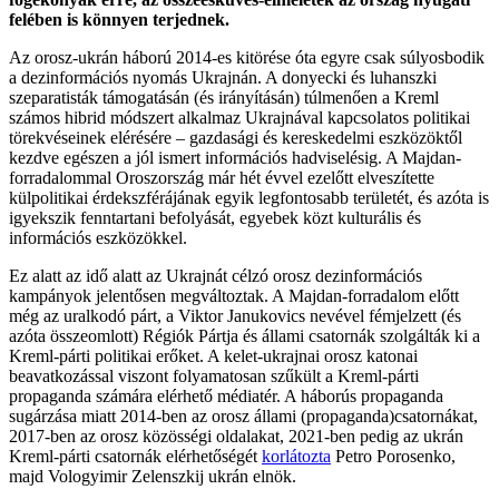
felében is könnyen terjednek.
Az orosz-ukrán háború 2014-es kitörése óta egyre csak súlyosbodik
a dezinformációs nyomás Ukrajnán. A donyecki és luhanszki
szeparatisták támogatásán (és irányításán) túlmenően a Kreml
számos hibrid módszert alkalmaz Ukrajnával kapcsolatos politikai
törekvéseinek elérésére – gazdasági és kereskedelmi eszközöktől
kezdve egészen a jól ismert információs hadviselésig. A Majdan-
forradalommal Oroszország már hét évvel ezelőtt elveszítette
külpolitikai érdekszférájának egyik legfontosabb területét, és azóta is
igyekszik fenntartani befolyását, egyebek közt kulturális és
információs eszközökkel.
Ez alatt az idő alatt az Ukrajnát célzó orosz dezinformációs
kampányok jelentősen megváltoztak. A Majdan-forradalom előtt
még az uralkodó párt, a Viktor Janukovics nevével fémjelzett (és
azóta összeomlott) Régiók Pártja és állami csatornák szolgálták ki a
Kreml-párti politikai erőket. A kelet-ukrajnai orosz katonai
beavatkozással viszont folyamatosan szűkült a Kreml-párti
propaganda számára elérhető médiatér. A háborús propaganda
sugárzása miatt 2014-ben az orosz állami (propaganda)csatornákat,
2017-ben az orosz közösségi oldalakat, 2021-ben pedig az ukrán
Kreml-párti csatornák elérhetőségét
korlátozta
Petro Porosenko,
majd Vologyimir Zelenszkij ukrán elnök.