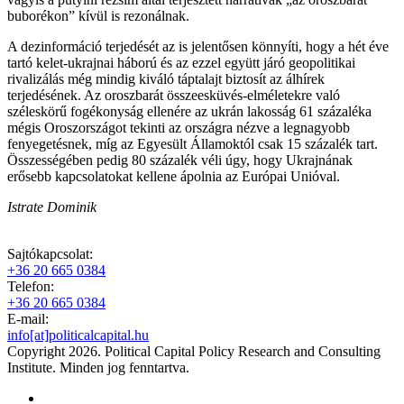
buborékon” kívül is rezonálnak.
A dezinformáció terjedését az is jelentősen könnyíti, hogy a hét éve
tartó kelet-ukrajnai háború és az ezzel együtt járó geopolitikai
rivalizálás még mindig kiváló táptalajt biztosít az álhírek
terjedésének. Az oroszbarát összeesküvés-elméletekre való
széleskörű fogékonyság ellenére az ukrán lakosság 61 százaléka
mégis Oroszországot tekinti az országra nézve a legnagyobb
fenyegetésnek, míg az Egyesült Államoktól csak 15 százalék tart.
Összességében pedig 80 százalék véli úgy, hogy Ukrajnának
erősebb kapcsolatokat kellene ápolnia az Európai Unióval.
Istrate Dominik
Sajtókapcsolat:
+36 20 665 0384
Telefon:
+36 20 665 0384
E-mail:
info[at]politicalcapital.hu
Copyright 2026. Political Capital Policy Research and Consulting
Institute. Minden jog fenntartva.