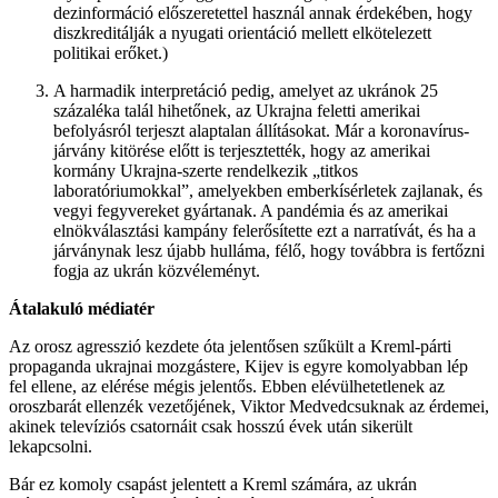
dezinformáció előszeretettel használ annak érdekében, hogy
diszkreditálják a nyugati orientáció mellett elkötelezett
politikai erőket.)
A harmadik interpretáció pedig, amelyet az ukránok 25
százaléka talál hihetőnek, az Ukrajna feletti amerikai
befolyásról terjeszt alaptalan állításokat. Már a koronavírus-
járvány kitörése előtt is terjesztették, hogy az amerikai
kormány Ukrajna-szerte rendelkezik „titkos
laboratóriumokkal”, amelyekben emberkísérletek zajlanak, és
vegyi fegyvereket gyártanak. A pandémia és az amerikai
elnökválasztási kampány felerősítette ezt a narratívát, és ha a
járványnak lesz újabb hulláma, félő, hogy továbbra is fertőzni
fogja az ukrán közvéleményt.
Átalakuló médiatér
Az orosz agresszió kezdete óta jelentősen szűkült a Kreml-párti
propaganda ukrajnai mozgástere, Kijev is egyre komolyabban lép
fel ellene, az elérése mégis jelentős. Ebben elévülhetetlenek az
oroszbarát ellenzék vezetőjének, Viktor Medvedcsuknak az érdemei,
akinek televíziós csatornáit csak hosszú évek után sikerült
lekapcsolni.
Bár ez komoly csapást jelentett a Kreml számára, az ukrán