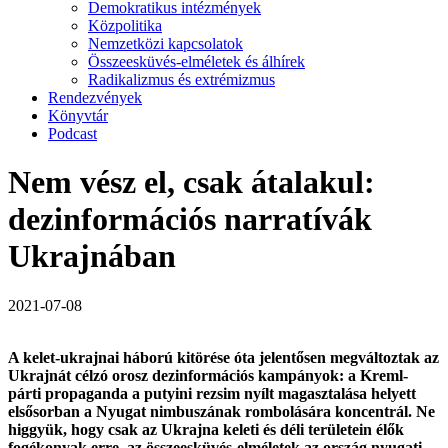
Demokratikus intézmények
Közpolitika
Nemzetközi kapcsolatok
Összeesküvés-elméletek és álhírek
Radikalizmus és extrémizmus
Rendezvények
Könyvtár
Podcast
Nem vész el, csak átalakul:
dezinformációs narratívák
Ukrajnában
2021-07-08
A kelet-ukrajnai háború kitörése óta jelentősen megváltoztak az
Ukrajnát célzó orosz dezinformációs kampányok: a Kreml-
párti propaganda a putyini rezsim nyílt magasztalása helyett
elsősorban a Nyugat nimbuszának rombolására koncentrál. Ne
higgyük, hogy csak az Ukrajna keleti és déli területein élők
fogékonyak erre, az összeesküvés-elméletek az ország nyugati