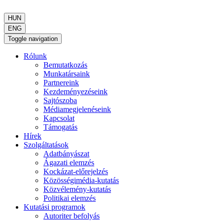
HUN
ENG
Toggle navigation
Rólunk
Bemutatkozás
Munkatársaink
Partnereink
Kezdeményezéseink
Sajtószoba
Médiamegjelenéseink
Kapcsolat
Támogatás
Hírek
Szolgáltatások
Adatbányászat
Ágazati elemzés
Kockázat-előrejelzés
Közösségimédia-kutatás
Közvélemény-kutatás
Politikai elemzés
Kutatási programok
Autoriter befolyás