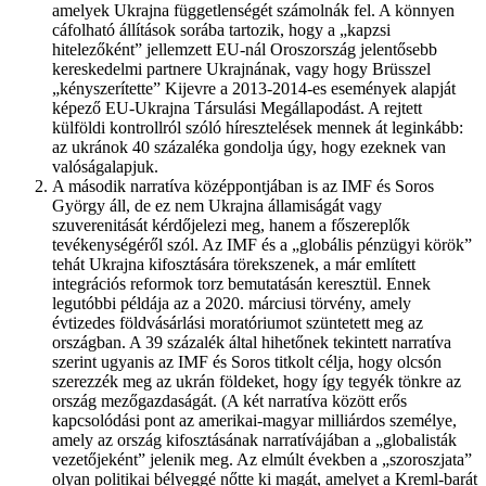
amelyek Ukrajna függetlenségét számolnák fel. A könnyen
cáfolható állítások sorába tartozik, hogy a „kapzsi
hitelezőként” jellemzett EU-nál Oroszország jelentősebb
kereskedelmi partnere Ukrajnának, vagy hogy Brüsszel
„kényszerítette” Kijevre a 2013-2014-es események alapját
képező EU-Ukrajna Társulási Megállapodást. A rejtett
külföldi kontrollról szóló híresztelések mennek át leginkább:
az ukránok 40 százaléka gondolja úgy, hogy ezeknek van
valóságalapjuk.
A második narratíva középpontjában is az IMF és Soros
György áll, de ez nem Ukrajna államiságát vagy
szuverenitását kérdőjelezi meg, hanem a főszereplők
tevékenységéről szól. Az IMF és a „globális pénzügyi körök”
tehát Ukrajna kifosztására törekszenek, a már említett
integrációs reformok torz bemutatásán keresztül. Ennek
legutóbbi példája az a 2020. márciusi törvény, amely
évtizedes földvásárlási moratóriumot szüntetett meg az
országban. A 39 százalék által hihetőnek tekintett narratíva
szerint ugyanis az IMF és Soros titkolt célja, hogy olcsón
szerezzék meg az ukrán földeket, hogy így tegyék tönkre az
ország mezőgazdaságát. (A két narratíva között erős
kapcsolódási pont az amerikai-magyar milliárdos személye,
amely az ország kifosztásának narratívájában a „globalisták
vezetőjeként” jelenik meg. Az elmúlt években a „szoroszjata”
olyan politikai bélyeggé nőtte ki magát, amelyet a Kreml-barát