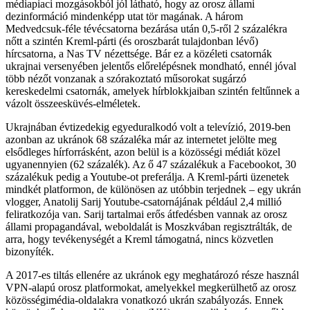
médiapiaci mozgásokból jól látható, hogy az orosz állami
dezinformáció mindenképp utat tör magának. A három
Medvedcsuk-féle tévécsatorna bezárása után 0,5-ről 2 százalékra
nőtt a szintén Kreml-párti (és oroszbarát tulajdonban lévő)
hírcsatorna, a Nas TV nézettsége. Bár ez a közéleti csatornák
ukrajnai versenyében jelentős előrelépésnek mondható, ennél jóval
több nézőt vonzanak a szórakoztató műsorokat sugárzó
kereskedelmi csatornák, amelyek hírblokkjaiban szintén feltűnnek a
vázolt összeesküvés-elméletek.
Ukrajnában évtizedekig egyeduralkodó volt a televízió, 2019-ben
azonban az ukránok 68 százaléka már az internetet jelölte meg
elsődleges hírforrásként, azon belül is a közösségi médiát közel
ugyanennyien (62 százalék). Az ő 47 százalékuk a Facebookot, 30
százalékuk pedig a Youtube-ot preferálja. A Kreml-párti üzenetek
mindkét platformon, de különösen az utóbbin terjednek – egy ukrán
vlogger, Anatolij Sarij Youtube-csatornájának például 2,4 millió
feliratkozója van. Sarij tartalmai erős átfedésben vannak az orosz
állami propagandával, weboldalát is Moszkvában regisztrálták, de
arra, hogy tevékenységét a Kreml támogatná, nincs közvetlen
bizonyíték.
A 2017-es tiltás ellenére az ukránok egy meghatározó része használ
VPN-alapú orosz platformokat, amelyekkel megkerülhető az orosz
közösségimédia-oldalakra vonatkozó ukrán szabályozás. Ennek