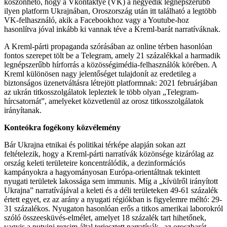
köszönhető, hogy a Vkontaktye (VK) a negyedik legnépszerűbb
ilyen platform Ukrajnában, Oroszország után itt található a legtöbb
VK-felhasználó, akik a Facebookhoz vagy a Youtube-hoz
hasonlítva jóval inkább ki vannak téve a Kreml-barát narratíváknak.
A Kreml-párti propaganda szórásában az online térben hasonlóan
fontos szerepet tölt be a Telegram, amely 21 százalékkal a harmadik
legnépszerűbb hírforrás a közösségimédia-felhasználók körében. A
Kreml különösen nagy jelentőséget tulajdonít az eredetileg a
biztonságos üzenetváltásra létrejött platformnak: 2021 februárjában
az ukrán titkosszolgálatok lepleztek le több olyan „Telegram-
hírcsatornát”, amelyeket közvetlenül az orosz titkosszolgálatok
irányítanak.
Konteókra fogékony közvélemény
Bár Ukrajna etnikai és politikai térképe alapján sokan azt
feltételezik, hogy a Kreml-párti narratívák közönsége kizárólag az
ország keleti területeire koncentrálódik, a dezinformációs
kampányokra a hagyományosan Európa-orientáltnak tekintett
nyugati területek lakossága sem immunis. Míg a „kívülről irányított
Ukrajna” narratívájával a keleti és a déli területeken 49-61 százalék
értett egyet, ez az arány a nyugati régiókban is figyelemre méltó: 29-
31 százalékos. Nyugaton hasonlóan erős a titkos amerikai laborokról
szóló összeesküvés-elmélet, amelyet 18 százalék tart hihetőnek,
vagyis a putyini rezsim által terjesztett narratívák „az oroszbarát