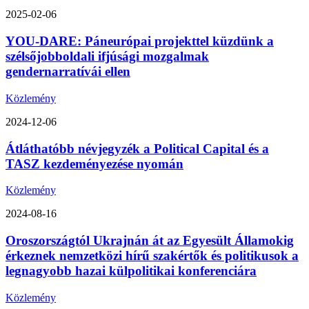
2025-02-06
YOU-DARE: Páneurópai projekttel küzdünk a
szélsőjobboldali ifjúsági mozgalmak
gendernarratívái ellen
Közlemény
2024-12-06
Átláthatóbb névjegyzék a Political Capital és a
TASZ kezdeményezése nyomán
Közlemény
2024-08-16
Oroszországtól Ukrajnán át az Egyesült Államokig
érkeznek nemzetközi hírű szakértők és politikusok a
legnagyobb hazai külpolitikai konferenciára
Közlemény