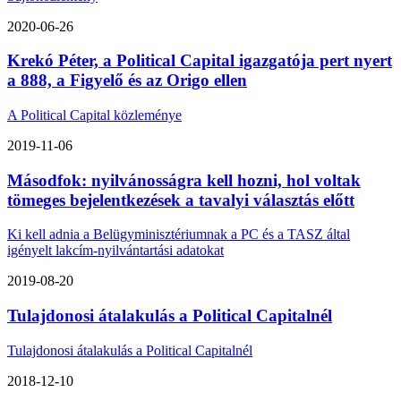
2020-06-26
Krekó Péter, a Political Capital igazgatója pert nyert
a 888, a Figyelő és az Origo ellen
A Political Capital közleménye
2019-11-06
Másodfok: nyilvánosságra kell hozni, hol voltak
tömeges bejelentkezések a tavalyi választás előtt
Ki kell adnia a Belügyminisztériumnak a PC és a TASZ által
igényelt lakcím-nyilvántartási adatokat
2019-08-20
Tulajdonosi átalakulás a Political Capitalnél
Tulajdonosi átalakulás a Political Capitalnél
2018-12-10