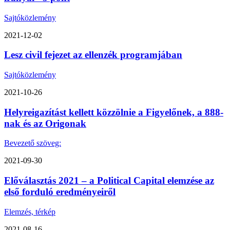
Sajtóközlemény
2021-12-02
Lesz civil fejezet az ellenzék programjában
Sajtóközlemény
2021-10-26
Helyreigazítást kellett közzölnie a Figyelőnek, a 888-
nak és az Origonak
Bevezető szöveg:
2021-09-30
Előválasztás 2021 – a Political Capital elemzése az
első forduló eredményeiről
Elemzés, térkép
2021-08-16