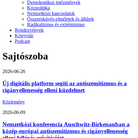
Demokratikus intézmények
Közpolitika
Nemzetközi kapcsolatok
Összeesküvés-elméletek és álhírek
Radikalizmus és extrémizmus
Rendezvények
Könyvtár
Podcast
Sajtószoba
2026-06-26
Új digitális platform segíti az antiszemitizmus és a
cigányellenesség elleni küzdelmet
Közlemény
2026-06-09
Nemzetközi konferencia Auschwitz-Birkenauban a
közép-európai antiszemitizmus és cigányellenesség
elleni fellépés erősítéséért