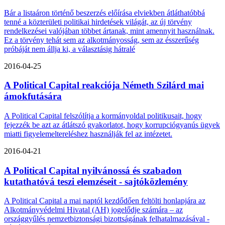
Bár a listaáron történő beszerzés előírása elviekben átláthatóbbá
tenné a közterületi politikai hirdetések világát, az új törvény
rendelkezései valójában többet ártanak, mint amennyit használnak.
Ez a törvény tehát sem az alkotmányosság, sem az ésszerűség
próbáját nem állja ki, a választásig hátralé
2016-04-25
A Political Capital reakciója Németh Szilárd mai
ámokfutására
A Political Capital felszólítja a kormányoldal politikusait, hogy
fejezzék be azt az átlátszó gyakorlatot, hogy korrupciógyanús ügyek
miatti figyelemeltereléshez használják fel az intézetet.
2016-04-21
A Political Capital nyilvánossá és szabadon
kutathatóvá teszi elemzéseit - sajtóközlemény
A Political Capital a mai naptól kezdődően feltölti honlapjára az
Alkotmányvédelmi Hivatal (AH) jogelődje számára – az
országgyűlés nemzetbiztonsági bizottságának felhatalmazásával -