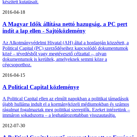
készített kutatásait.
2016-04-18
A Magyar Idők állítása nettó hazugság, a PC pert
indít a lap ellen - Sajtóközlemény
Az Alkotmányvédelmi Hivatal (AH) által a honlapján közzétett, a
Political Capital (PC) szerződéseihez kapcsolódó dokumentumok
közé – tévedésből vagy megtévesztő célzattal –, olyan
dokumentumok is kerültek, amelyeknek semmi köze a
cégcsoporthoz.
2016-04-15
A Political Capital közleménye
A Political Capital ellen az elmúlt napokban a politikai támadások
újabb hulláma indult el a kormányközeli médiumokban és számos
rágalmat fogalmaztak meg politikai szereplők. Ezeket intézetünk –
immáron sokadszorra – a leghatározottabban visszautasítja.
2012-07-30