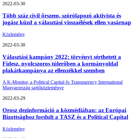
2022-03-30
Több száz civil őrszem, szórólapozó aktivista és
jogász küzd a választási visszaélések ellen vasárnap
Közlemény
2022-03-30
Választási kampány 2022: törvényt sérthetett a
Fidesz, nyolcszoros túlerőben a kormányoldal
plakátkampánya az ellenzékkel szemben
A K-Monitor, a Political Capital és Transparency International
Magyarország sajtóközleménye
2022-03-29
Orosz dezinformáció a közmédiában: az Európai
Bizottsághoz fordult a TASZ és a Political Capital
Közlemény