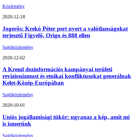
Közlemény
2020-12-18
Jogerős: Krekó Péter pert nyert a valótlanságokat
terjesztő Figyelő, Origo és 888 ellen
Sajtóközlemény
2020-12-02
A Kreml dezinformációs kampányai területi
revizionizmust és etnikai konfliktusokat generálnak
Kelet-Közép-Európában
Sajtóközlemény
2020-10-01
Uniós jogállamisági tükör: ugyanaz a kép, amit mi
is ismerünk
Sajtóközlemény