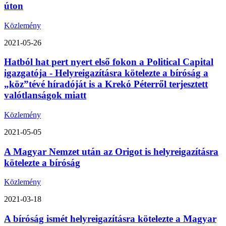
úton
Közlemény
2021-05-26
Hatból hat pert nyert első fokon a Political Capital
igazgatója - Helyreigazításra kötelezte a bíróság a
„köz”tévé híradóját is a Krekó Péterről terjesztett
valótlanságok miatt
Közlemény
2021-05-05
A Magyar Nemzet után az Origot is helyreigazításra
kötelezte a bíróság
Közlemény
2021-03-18
A bíróság ismét helyreigazításra kötelezte a Magyar