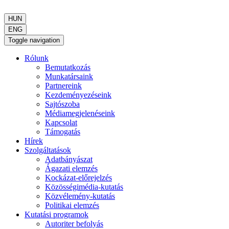
HUN
ENG
Toggle navigation
Rólunk
Bemutatkozás
Munkatársaink
Partnereink
Kezdeményezéseink
Sajtószoba
Médiamegjelenéseink
Kapcsolat
Támogatás
Hírek
Szolgáltatások
Adatbányászat
Ágazati elemzés
Kockázat-előrejelzés
Közösségimédia-kutatás
Közvélemény-kutatás
Politikai elemzés
Kutatási programok
Autoriter befolyás