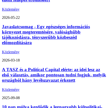
Közlemény
2026-05-22
Javaslatcsomag - Egy egészséges információs
környezet megteremtésére, valósághűbb
tájékozódásra, tényszerűbb közbeszéd
előmozdítására
Közlemény
2026-03-18
A TASZ és a Political Capital elérte: az idei lesz az
első választás, amikor pontosan tudni fogjuk, melyik
országból hány levélszavazat érkezett
Közlemény
2025-09-08
10 nap múlva kezdődik a legnagyobb külpolitikai-