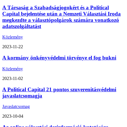
A Társaság a Szabadságjogokért és a Political
Capital bejelentése után a Nemzeti Választási Iroda
megkezdte a választópolgárok számára vonatkozó
adatszolgáltatást
Közlemény
2023-11-22
A kormány önkényvédelmi törvénye el fog bukni
Közlemény
2023-11-02
A Political Capital 21 pontos szuverenitásvédelmi
javaslatcsomagja
Javaslatcsomag
2023-10-04