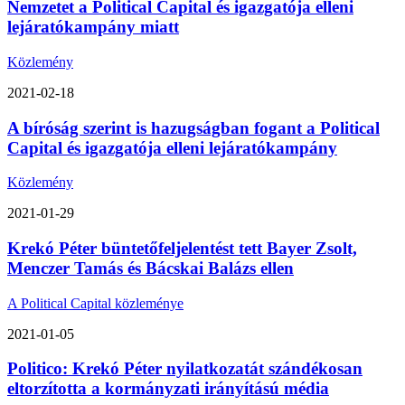
Nemzetet a Political Capital és igazgatója elleni
lejáratókampány miatt
Közlemény
2021-02-18
A bíróság szerint is hazugságban fogant a Political
Capital és igazgatója elleni lejáratókampány
Közlemény
2021-01-29
Krekó Péter büntetőfeljelentést tett Bayer Zsolt,
Menczer Tamás és Bácskai Balázs ellen
A Political Capital közleménye
2021-01-05
Politico: Krekó Péter nyilatkozatát szándékosan
eltorzította a kormányzati irányítású média