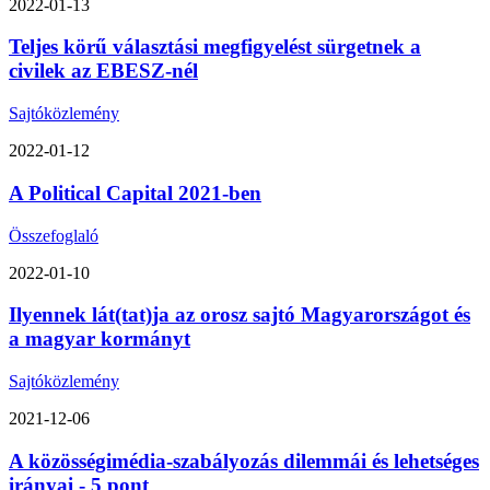
2022-01-13
Teljes körű választási megfigyelést sürgetnek a
civilek az EBESZ-nél
Sajtóközlemény
2022-01-12
A Political Capital 2021-ben
Összefoglaló
2022-01-10
Ilyennek lát(tat)ja az orosz sajtó Magyarországot és
a magyar kormányt
Sajtóközlemény
2021-12-06
A közösségimédia-szabályozás dilemmái és lehetséges
irányai - 5 pont