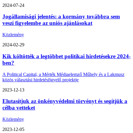
2024-07-24
Jogállamisági jelentés: a kormány továbbra sem
veszi figyelembe az uniós ajánlásokat
Közlemény
2024-02-29
Kik költötték a legtöbbet politikai hirdetésekre 2024-
ben?
A Political Capital, a Mérték Médiaelemző Műhely és a Lakmusz
közös választási hirdetésfigyelő projektje
2023-12-13
Elutasítjuk az önkényvédelmi törvényt és segítjük a
célba vetteket
Közlemény
2023-12-05