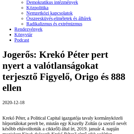
Demokratikus intézmények
Közpolitika
Nemzetközi kapcsolatok
Összeesküvés-elméletek és álhírek
Radikalizmus és extrémizmus
Rendezvények
Könyvtár
Podcast
Jogerős: Krekó Péter pert
nyert a valótlanságokat
terjesztő Figyelő, Origo és 888
ellen
2020-12-18
Krekó Péter, a Political Capital igazgatója tavaly kormányközeli
hírportálokat perelt be, miután egy Kiszelly Zoltán (a szerző nevét
később eltávolították a cikkről) által írt,
2019. január 4. napján