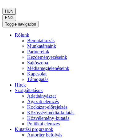
HUN
ENG
Toggle navigation
Rólunk
Bemutatkozás
Munkatársaink
Partnereink
Kezdeményezéseink
Sajtószoba
Médiamegjelenéseink
Kapcsolat
Támogatás
Hírek
Szolgáltatások
Adatbányászat
Ágazati elemzés
Kockázat-előrejelzés
Közösségimédia-kutatás
Közvélemény-kutatás
Politikai elemzés
Kutatási programok
Autoriter befolyás