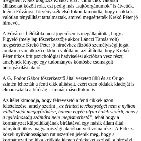
megjelent
Kinek dolgozik Krekó Péter?
című cikk valótlan
állításokat közölt róla, ezt pedig más „sajtóorgánumok” is átvették.
Idén a Fővárosi Törvényszék első fokon kimondta, hogy
e cikkek
valótlan tényállítást tartalmaztak, amivel megsértették Krekó Péter jó
hírnevét.
A Fővárosi Ítélőtábla most jogerősen is megállapította, hogy a
Figyelő (mely lap főszerkesztője akkor Lánczi Tamás volt)
megsértette
Krekó Péter jó hírnévhez fűződő személyiségi jogát,
amikor a vonatkozó cikkben valótlanul azt állította, hogy Krekó
Péter titkos brit pszichológiai hadviselési akcióban vesz részt,
amelynek lényege egy tudományos köntösbe csomagolt
befolyásolási akció.
A G. Fodor Gábor főszerkesztő által vezetett 888 és az Origo
szintén lehozták a fenti cikk állításait, ezért ezen oldalak kiadóját is
elmarasztalta a bíróság – immár másodfokon is.
Az ítélet kimondja, hogy félrevezető a fenti cikkek azon
feltételezése, amely szerint
„
az érintett tevékenységét nem a nyíltan
vállalt saját meggyőződése, hanem egyéb olyan érdek vezérli, amely
a nyilvánosság számára nem megismerhető”,
tehát hogy
a
kormányzat külpolitikájának bírálatával
egy másik állam által
irányított titkos magyarországi akcióban vett volna részt. A Fidesz-
közeli nyilvánosságban rutinszerűen jelenik meg, hogy a
kormányzati politika kritikája idegen érdekeket szolgál, a bírósági