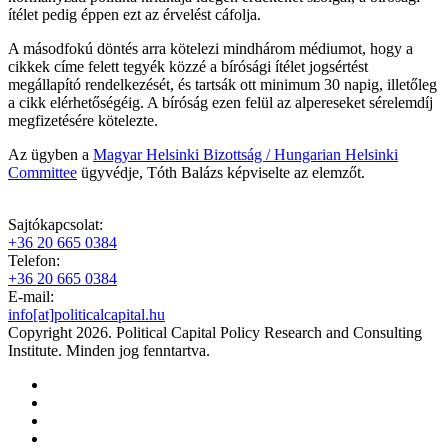
ítélet pedig éppen ezt az érvelést cáfolja.
A másodfokú döntés arra kötelezi mindhárom médiumot, hogy a
cikkek címe felett tegyék közzé a bírósági ítélet jogsértést
megállapító rendelkezését, és tartsák ott minimum 30 napig, illetőleg
a cikk elérhetőségéig. A bíróság ezen felül az alpereseket sérelemdíj
megfizetésére kötelezte.
Az ügyben a
Magyar Helsinki Bizottság / Hungarian Helsinki
Committee
ügyvédje, Tóth Balázs képviselte az elemzőt.
Sajtókapcsolat:
+36 20 665 0384
Telefon:
+36 20 665 0384
E-mail:
info[at]politicalcapital.hu
Copyright 2026. Political Capital Policy Research and Consulting
Institute. Minden jog fenntartva.