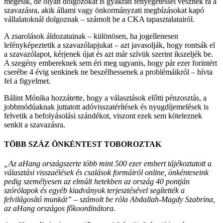
megesik, de olyan dolgozókat is gyakran fenyegetéssel vesznek rá a
szavazásra, akik állami vagy önkormányzati megbízásokat kapó
vállalatoknál dolgoznak – számolt be a CKA tapasztalatairól.
A zsarolások áldozatainak – különösen, ha jogellenesen
lefényképeztetik a szavazólapjukat – azt javasolják, hogy rontsák el
a szavazólapot, kérjenek újat és azt már szívük szerint ikszeljék be.
A szegény embereknek sem éri meg ugyanis, hogy pár ezer forintért
cserébe 4 évig senkinek ne beszélhessenek a problémáikról – hívta
fel a figyelmet.
Bálint Mónika hozzátette, hogy a választások előtti pénzosztás, a
jobbmódúaknak juttatott adóvisszatérítések és nyugdíjemelések is
felvetik a befolyásolási szándékot, viszont ezek sem köteleznek
senkit a szavazásra.
TÖBB SZÁZ ÖNKÉNTEST TOBOROZTAK
„Az
aHang
országszerte több mint 500 ezer embert tájékoztatott a
választási visszaélések és csalások formáiról online, önkénteseink
pedig személyesen az elmúlt hetekben az ország 40 pontján
szórólapok és egyéb kiadványok terjesztésével segítették a
felvilágosító munkát” – számolt be róla Abdallah-Magdy Szabrina,
az aHang országos főkoordinátora.