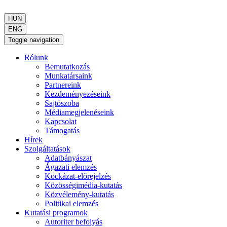
HUN
ENG
Toggle navigation
Rólunk
Bemutatkozás
Munkatársaink
Partnereink
Kezdeményezéseink
Sajtószoba
Médiamegjelenéseink
Kapcsolat
Támogatás
Hírek
Szolgáltatások
Adatbányászat
Ágazati elemzés
Kockázat-előrejelzés
Közösségimédia-kutatás
Közvélemény-kutatás
Politikai elemzés
Kutatási programok
Autoriter befolyás