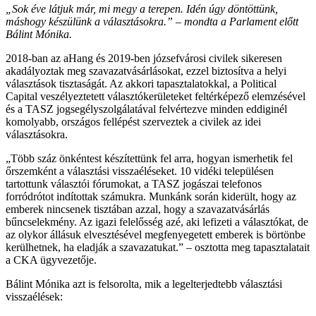
„Sok éve látjuk már, mi megy a terepen. Idén úgy döntöttünk,
máshogy készülünk a választásokra.” – mondta a Parlament előtt
Bálint Mónika.
2018-ban az aHang és 2019-ben józsefvárosi civilek sikeresen
akadályoztak meg szavazatvásárlásokat, ezzel biztosítva a helyi
választások tisztaságát. Az akkori tapasztalatokkal, a Political
Capital veszélyeztetett választókerületeket feltérképező elemzésével
és a TASZ jogsegélyszolgálatával felvértezve minden eddiginél
komolyabb, országos fellépést szerveztek a civilek az idei
választásokra.
„Több száz önkéntest készítettünk fel arra, hogyan ismerhetik fel
őrszemként a választási visszaéléseket. 10 vidéki településen
tartottunk választói fórumokat, a TASZ jogászai telefonos
forródrótot indítottak számukra. Munkánk során kiderült, hogy az
emberek nincsenek tisztában azzal, hogy a szavazatvásárlás
bűncselekmény. Az igazi felelősség azé, aki lefizeti a választókat, de
az olykor állásuk elvesztésével megfenyegetett emberek is börtönbe
kerülhetnek, ha eladják a szavazatukat.” – osztotta meg tapasztalatait
a CKA ügyvezetője.
Bálint Mónika azt is felsorolta, mik a legelterjedtebb választási
visszaélések: