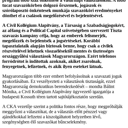
program több száz önkéntese a vasárnapi választásokon. A több
tucat szavazókörben dolgozó őrszemek, jogászok és
szórólaposztó önkéntesek munkája szavazóköri eredményeket
dönthet el a csalások megelőzésével és bejelentésével.
A Civil Kollégium Alapítvány, a Társaság a Szabadságjogokért,
az aHang és a Political Capital szövetségében szervezett Tiszta
szavazás kampány célja, hogy az emberek felismerjék,
megelőzzék és bejelentsék a jogsértéseket. Korábbi
tapasztalataik alapján biztosak benne, hogy csak a civilek
részvételével lehetnek visszaélésektől mentes és tisztességes
országgyűlési választások Magyarországon. Ezért telefonos
forródrótot is indítottak azoknak, akiket zsarolnak,
fenyegetnek, lefizetnek, és akik ilyen eseteket látnak.
Magyarországon több ezer embert befolyásolnak a szavazati joguk
gyakorlásában. Ez veszélyezteti a választások tisztaságát, ezzel
Magyarország demokratikus berendezkedését – mondta Bálint
Mónika, a Civil Kollégium Alapítvány ügyvezető igazgatója a
budapesti Kossuth téren tartott sajtótájékoztatón szerdán.
A CKA vezetője szerint a politika fontos része, hogy megpróbálják
meggyőzni a választókat, de a választás előtt pénzzel vagy
ajándékokkal lefizetni a kiszolgáltatott helyzetben lévő,
szegénységben élő szavazókat bűncselekmény.