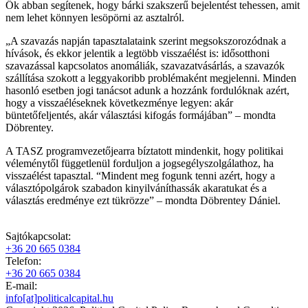
Ők abban segítenek, hogy bárki szakszerű bejelentést tehessen, amit
nem lehet könnyen lesöpörni az asztalról.
„A szavazás napján tapasztalataink szerint megsokszorozódnak a
hívások, és ekkor jelentik a legtöbb visszaélést is: idősotthoni
szavazással kapcsolatos anomáliák, szavazatvásárlás, a szavazók
szállítása szokott a leggyakoribb problémaként megjelenni. Minden
hasonló esetben jogi tanácsot adunk a hozzánk fordulóknak azért,
hogy a visszaéléseknek következménye legyen: akár
büntetőfeljentés, akár választási kifogás formájában” – mondta
Döbrentey.
A TASZ programvezetőjearra bíztatott mindenkit, hogy politikai
véleménytől függetlenül forduljon a jogsegélyszolgálathoz, ha
visszaélést tapasztal. “Mindent meg fogunk tenni azért, hogy a
választópolgárok szabadon kinyilváníthassák akaratukat és a
választás eredménye ezt tükrözze” – mondta Döbrentey Dániel.
Sajtókapcsolat:
+36 20 665 0384
Telefon:
+36 20 665 0384
E-mail:
info[at]politicalcapital.hu