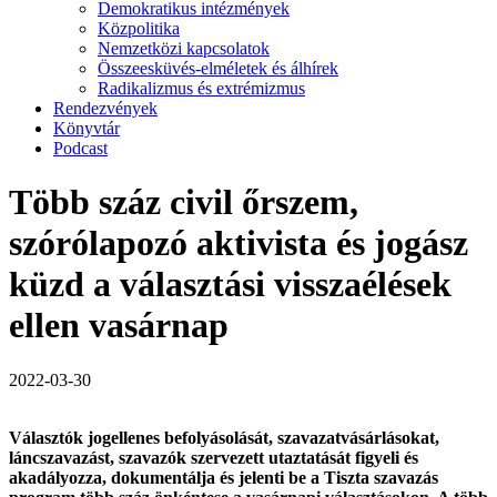
Demokratikus intézmények
Közpolitika
Nemzetközi kapcsolatok
Összeesküvés-elméletek és álhírek
Radikalizmus és extrémizmus
Rendezvények
Könyvtár
Podcast
Több száz civil őrszem,
szórólapozó aktivista és jogász
küzd a választási visszaélések
ellen vasárnap
2022-03-30
Választók jogellenes befolyásolását, szavazatvásárlásokat,
láncszavazást, szavazók szervezett utaztatását figyeli és
akadályozza, dokumentálja és jelenti be a Tiszta szavazás