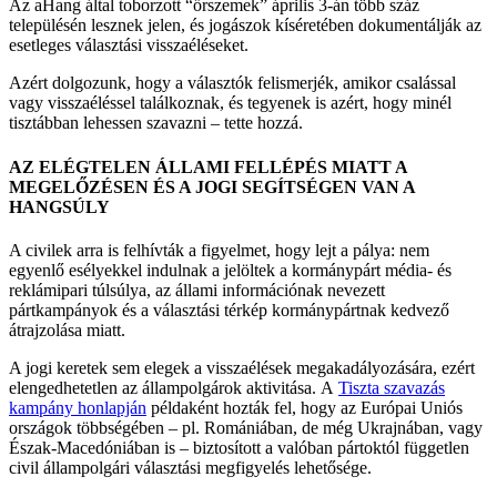
Az aHang által toborzott “őrszemek” április 3-án több száz
településén lesznek jelen, és jogászok kíséretében dokumentálják az
esetleges választási visszaéléseket.
Azért dolgozunk, hogy a választók felismerjék, amikor csalással
vagy visszaéléssel találkoznak, és tegyenek is azért, hogy minél
tisztábban lehessen szavazni – tette hozzá.
AZ ELÉGTELEN ÁLLAMI FELLÉPÉS MIATT A
MEGELŐZÉSEN ÉS A JOGI SEGÍTSÉGEN VAN A
HANGSÚLY
A civilek arra is felhívták a figyelmet, hogy lejt a pálya: nem
egyenlő esélyekkel indulnak a jelöltek a kormánypárt média- és
reklámipari túlsúlya, az állami információnak nevezett
pártkampányok és a választási térkép kormánypártnak kedvező
átrajzolása miatt.
A jogi keretek sem elegek a visszaélések megakadályozására, ezért
elengedhetetlen az állampolgárok aktivitása. A
Tiszta szavazás
kampány honlapján
példaként hozták fel, hogy az Európai Uniós
országok többségében – pl. Romániában, de még Ukrajnában, vagy
Észak-Macedóniában is – biztosított a valóban pártoktól független
civil állampolgári választási megfigyelés lehetősége.