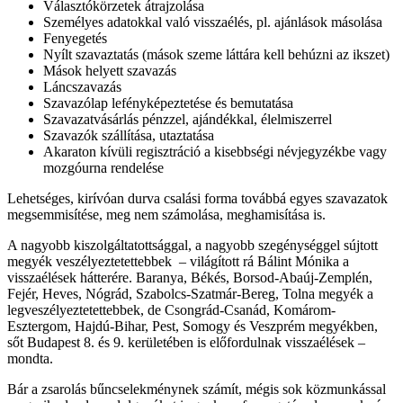
Választókörzetek átrajzolása
Személyes adatokkal való visszaélés, pl. ajánlások másolása
Fenyegetés
Nyílt szavaztatás (mások szeme láttára kell behúzni az ikszet)
Mások helyett szavazás
Láncszavazás
Szavazólap lefényképeztetése és bemutatása
Szavazatvásárlás pénzzel, ajándékkal, élelmiszerrel
Szavazók szállítása, utaztatása
Akaraton kívüli regisztráció a kisebbségi névjegyzékbe vagy
mozgóurna rendelése
Lehetséges, kirívóan durva csalási forma továbbá egyes szavazatok
megsemmisítése, meg nem számolása, meghamisítása is.
A nagyobb kiszolgáltatottsággal, a nagyobb szegénységgel sújtott
megyék veszélyeztetettebbek – világított rá Bálint Mónika a
visszaélések hátterére. Baranya, Békés, Borsod-Abaúj-Zemplén,
Fejér, Heves, Nógrád, Szabolcs-Szatmár-Bereg, Tolna megyék a
legveszélyeztetettebbek, de Csongrád-Csanád, Komárom-
Esztergom, Hajdú-Bihar, Pest, Somogy és Veszprém megyékben,
sőt Budapest 8. és 9. kerületében is előfordulnak visszaélések –
mondta.
Bár a zsarolás bűncselekménynek számít, mégis sok közmunkással