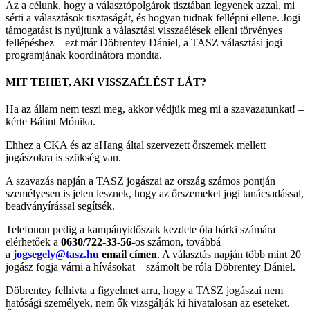
Az a célunk, hogy a választópolgárok tisztában legyenek azzal, mi
sérti a választások tisztaságát, és hogyan tudnak fellépni ellene. Jogi
támogatást is nyújtunk a választási visszaélések elleni törvényes
fellépéshez – ezt már Döbrentey Dániel, a TASZ választási jogi
programjának koordinátora mondta.
MIT TEHET, AKI VISSZAÉLÉST LÁT?
Ha az állam nem teszi meg, akkor védjük meg mi a szavazatunkat! –
kérte Bálint Mónika.
Ehhez a CKA és az aHang által szervezett őrszemek mellett
jogászokra is szükség van.
A szavazás napján a TASZ jogászai az ország számos pontján
személyesen is jelen lesznek, hogy az őrszemeket jogi tanácsadással,
beadványírással segítsék.
Telefonon pedig a kampányidőszak kezdete óta bárki számára
elérhetőek a
0630/722-33-56
-os számon, továbbá
a
jogsegely@tasz.hu
email címen
. A választás napján több mint 20
jogász fogja várni a hívásokat – számolt be róla Döbrentey Dániel.
Döbrentey felhívta a figyelmet arra, hogy a TASZ jogászai nem
hatósági személyek, nem ők vizsgálják ki hivatalosan az eseteket.