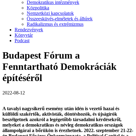
Demokratikus intézmények
Közpolitika
Nemzetközi kapcsolatok
Összeesküvés-elméletek és álhírek
Radikalizmus és extrémizmus
Rendezvények
Könyvtár
Podcast
Budapest Fórum a
Fenntartható Demokráciák
építéséről
2022-08-12
A tavalyi nagysikerű esemény után idén is vezető hazai és
külföldi szakértők, aktivisták, döntéshozók, és újságírók
beszélgetnek azokról a legégetőbb társadalmi kérdésekről,
melyeket a demokratikus és névleg demokratikus országok
állampolgárai a bőrükön is érezhetnek. 2022. szeptember 21-22-
én Budapest Főváros Önkormányzata, a Political Capital és a