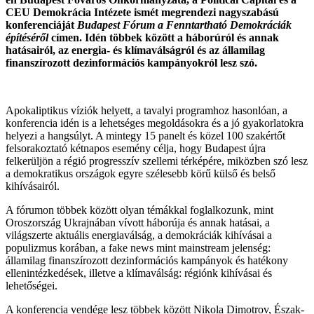
CEU Demokrácia Intézete ismét megrendezi nagyszabású
konferenciáját
Budapest Fórum a Fenntartható Demokráciák
építéséről
címen. Idén többek között a háborúról és annak
hatásairól, az energia- és klímaválságról és az államilag
finanszírozott dezinformációs kampányokról lesz szó.
Apokaliptikus víziók helyett, a tavalyi programhoz hasonlóan, a
konferencia idén is a lehetséges megoldásokra és a jó gyakorlatokra
helyezi a hangsúlyt. A mintegy 15 panelt és közel 100 szakértőt
felsorakoztató kétnapos esemény célja, hogy Budapest újra
felkerüljön a régió progresszív szellemi térképére, miközben szó lesz
a demokratikus országok egyre szélesebb körű külső és belső
kihívásairól.
A fórumon többek között olyan témákkal foglalkozunk, mint
Oroszország Ukrajnában vívott háborúja és annak hatásai, a
világszerte aktuális energiaválság, a demokráciák kihívásai a
populizmus korában, a fake news mint mainstream jelenség:
államilag finanszírozott dezinformációs kampányok és hatékony
ellenintézkedések, illetve a klímaválság: régiónk kihívásai és
lehetőségei.
A konferencia vendége lesz többek között Nikola Dimotrov, Észak-