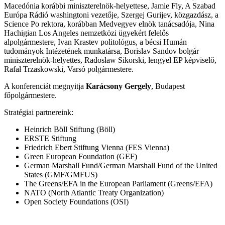
Macedónia korábbi miniszterelnök-helyettese, Jamie Fly, A Szabad
Európa Rádió washingtoni vezetője, Szergej Gurijev, közgazdász, a
Science Po rektora, korábban Medvegyev elnök tanácsadója, Nina
Hachigian Los Angeles nemzetközi ügyekért felelős
alpolgármestere, Ivan Krastev politológus, a bécsi Humán
tudományok Intézetének munkatársa, Borislav Sandov bolgár
miniszterelnök-helyettes, Radosław Sikorski, lengyel EP képviselő,
Rafał Trzaskowski, Varsó polgármestere.
A konferenciát megnyitja
Karácsony Gergely
, Budapest
főpolgármestere.
Stratégiai partnereink:
Heinrich Böll Stiftung (Böll)
ERSTE Stiftung
Friedrich Ebert Stiftung Vienna (FES Vienna)
Green European Foundation (GEF)
German Marshall Fund/German Marshall Fund of the United
States (GMF/GMFUS)
The Greens/EFA in the European Parliament (Greens/EFA)
NATO (North Atlantic Treaty Organization)
Open Society Foundations (OSI)