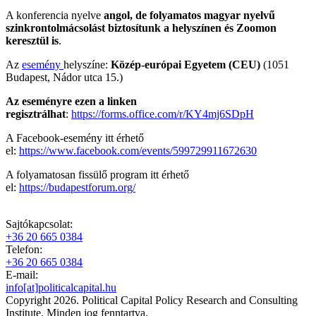
A konferencia nyelve
angol, de folyamatos magyar nyelvű
szinkrontolmácsolást biztosítunk a helyszínen és Zoomon
keresztül is
.
Az
esemény
helyszíne:
Közép-európai Egyetem (CEU)
(1051
Budapest, Nádor utca 15.)
Az eseményre ezen a linken
regisztrálhat
:
https://forms.office.com/r/KY4mj6SDpH
A Facebook-esemény itt érhető
el:
https://www.facebook.com/events/599729911672630
A folyamatosan fissülő program itt érhető
el:
https://budapestforum.org/
Sajtókapcsolat:
+36 20 665 0384
Telefon:
+36 20 665 0384
E-mail:
info[at]politicalcapital.hu
Copyright 2026. Political Capital Policy Research and Consulting
Institute. Minden jog fenntartva.