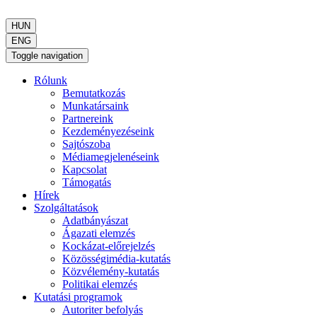
HUN
ENG
Toggle navigation
Rólunk
Bemutatkozás
Munkatársaink
Partnereink
Kezdeményezéseink
Sajtószoba
Médiamegjelenéseink
Kapcsolat
Támogatás
Hírek
Szolgáltatások
Adatbányászat
Ágazati elemzés
Kockázat-előrejelzés
Közösségimédia-kutatás
Közvélemény-kutatás
Politikai elemzés
Kutatási programok
Autoriter befolyás