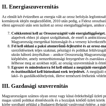
II. Energiaszuverenitás
Az elmúlt két évtizedben az energia vált az orosz befolyás legfont
kormányok idején megkezdődött, 2010 után pedig, a Fidesz oroszbará
elleni agresszió után sem lazított az orosz energiafüggőségen, amikor 
Csökkenteni kell az Oroszországtól való energiafüggőséget
alapelvek ehhez jó alapot szolgáltatnak, de ennél is ambiciózu
Magyarország energetikai biztonságát és a verseny következtéb
Fel kell oldani a paksi atomerőmű-fejlesztést és az orosz-m
szerződéseinek teljes szakmai, pénzügyi és politikai felülvizsgá
ukrán háború árnyékában – amikor Oroszország Magyarországot, 
kiépítésére, amely nemzetbiztonsági fenyegetésre és zsarolásra 
ítélhesse meg az azokban rejlő, az ország szuverenitását is érin
Egyszer és mindenkorra fel kell oldani a megújuló energiafor
és ösztönzőkkel kell biztosítani ezek terjedését.
A megújuló en
lakó- és gazdálkodóhelyeink, illetve természeti értékeink védel
III. Gazdasági szuverenitás
Magyarországon számos olyan orosz vagy kínai érdekeltségű üzleti pr
magas szintű politikai döntéshozók és a hozzájuk kötődő üzleti körök
körbe sorolható például a Budapest-Belgrád vasútvonal építése, a már