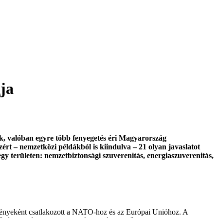
gja
k, valóban egyre több fenyegetés éri Magyarország
ért – nemzetközi példákból is kiindulva – 21 olyan javaslatot
égy területen: nemzetbiztonsági szuverenitás, energiaszuverenitás,
edményeként csatlakozott a NATO-hoz és az Európai Unióhoz. A