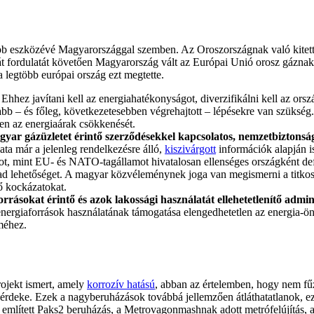
osabb eszközévé Magyarországgal szemben. Az Oroszországnak való kite
t fordulatát követően Magyarország vált az Európai Unió orosz gázna
a legtöbb európai ország ezt megtette.
.
Ehhez javítani kell az energiahatékonyságot, diverzifikálni kell az or
sabb – és főleg, következetesebben végrehajtott – lépésekre van szüksé
en az energiaárak csökkenését.
agyar gázüzletet érintő szerződésekkel kapcsolatos, nemzetbiztonsá
lata már a jelenleg rendelkezésre álló,
kiszivárgott
információk alapján i
mint EU- és NATO-tagállamot hivatalosan ellenséges országként defini
ad lehetőséget. A magyar közvéleménynek joga van megismerni a titkosít
tő kockázatokat.
rásokat érintő és azok lakossági használatát ellehetetlenítő admini
ergiaforrások használatának támogatása elengedhetetlen az energia-önel
méhez.
ojekt ismert, amely
korrozív hatású
, abban az értelemben, hogy nem fű
 érdeke. Ezek a nagyberuházások továbbá jellemzően átláthatatlanok, e
 említett Paks2 beruházás, a Metrovagonmashnak adott metrófelújítás, a