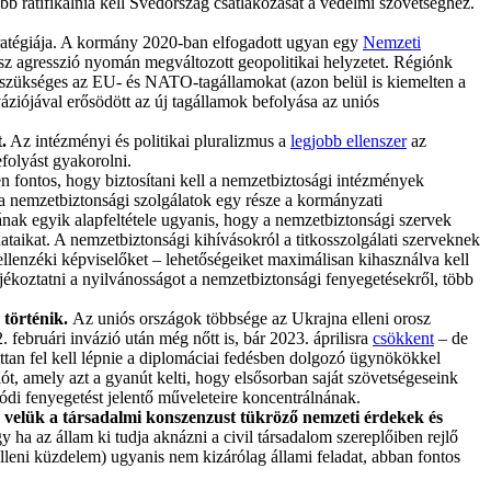
 ratifikálnia kell Svédország csatlakozását a védelmi szövetséghez.
ratégiája. A kormány 2020-ban elfogadott ugyan egy
Nemzeti
osz agresszió nyomán megváltozott geopolitikai helyzetet. Régiónk
 szükséges az EU- és NATO-tagállamokat (azon belül is kiemelten a
ziójával erősödött az új tagállamok befolyása az uniós
.
Az intézményi és politikai pluralizmus a
legjobb ellenszer
az
folyást gyakorolni.
 fontos, hogy biztosítani kell a nemzetbiztosági intézmények
y a nemzetbiztonsági szolgálatok egy része a kormányzati
ának egyik alapfeltétele ugyanis, hogy a nemzetbiztonsági szervek
adataikat. A nemzetbiztonsági kihívásokról a titkosszolgálati szerveknek
ellenzéki képviselőket – lehetőségeiket maximálisan kihasználva kell
koztatni a nyilvánosságot a nemzetbiztonsági fenyegetésekről, több
 történik.
Az uniós országok többsége az Ukrajna elleni orosz
februári invázió után még nőtt is, bár 2023. áprilisra
csökkent
– de
an fel kell lépnie a diplomáciai fedésben dolgozó ügynökökkel
t, amely azt a gyanút kelti, hogy elsősorban saját szövetségeseink
ódi fenyegetést jelentő műveleteire koncentrálnának.
k velük a társadalmi konszenzust tükröző nemzeti érdekek és
 ha az állam ki tudja aknázni a civil társadalom szereplőiben rejlő
 elleni küzdelem) ugyanis nem kizárólag állami feladat, abban fontos