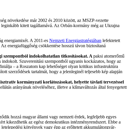
ttség növekedése már 2002 és 2010 között, az MSZP-vezette
k leginkább kitett tagállamává. Az Orbán-kormány még az Ukrajna
szág energiamixét. A 2011-es
Nemzeti Energiastratégiában
lefektetett
g. Az energiafüggőség csökkentése hosszú távon biztosítaná
gi szempontból indokolhatatlan titkosításokat. A
paksi atomerőmű
s indokolt. Szuverenitási szempontból ugyanis kockázatos, hogy az
álja – a Roszatom kap lehetőséget olyan kritikus infrastruktúra
ott szerződések tartalmát, hogy a jelenleginél teljesebb kép alapján
sztratív kormányzati korlátozásokat, helyette távlati tervezéssel
látás arányának növeléséhez, illetve a klímaváltozás által fenyegetett
ződik hozzá magyar állami vagy nemzeti érdek, legfeljebb egyes
zért kikezdhetik az egész demokratikus intézményrendszert. Ebbe a
 letelepedési kötvények vagy épp az erőltetett akkumulátorgyár-