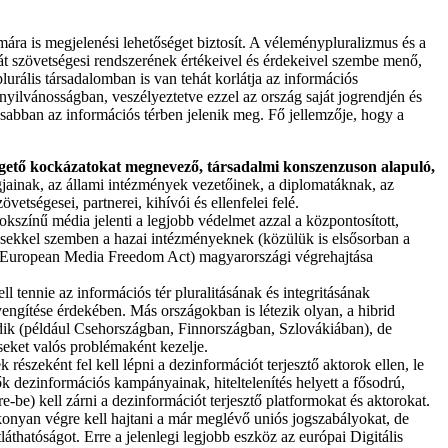
ára is megjelenési lehetőséget biztosít. A véleménypluralizmus és a
át szövetségesi rendszerének értékeivel és érdekeivel szembe menő,
urális társadalomban is van tehát korlátja az információs
nyilvánosságban, veszélyeztetve ezzel az ország saját jogrendjén és
osabban az információs térben jelenik meg. Fő jellemzője, hogy a
nyegető kockázatokat megnevező, társadalmi konszenzuson alapuló,
jainak, az állami intézmények vezetőinek, a diplomatáknak, az
tségesei, partnerei, kihívói és ellenfelei felé.
sokszínű média jelenti a legjobb védelmet azzal a központosított,
ésekkel szemben a hazai intézményeknek (közülük is elsősorban a
(European Media Freedom Act) magyarországi végrehajtása
tennie az információs tér pluralitásának és integritásának
yengítése érdekében. Más országokban is létezik olyan, a hibrid
ödik (például Csehországban, Finnországban, Szlovákiában), de
éseket valós problémaként kezelje.
 részeként fel kell lépni a dezinformációt terjesztő aktorok ellen, le
plők dezinformációs kampányainak, hiteltelenítés helyett a fősodrú,
e) kell zárni a dezinformációt terjesztő platformokat és aktorokat.
onyan végre kell hajtani a már meglévő uniós jogszabályokat, de
láthatóságot. Erre a jelenlegi legjobb eszköz az európai Digitális