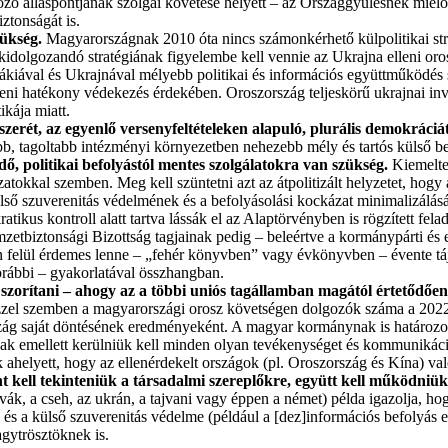
ó álláspontjának szolgai követése helyett – az Országgyűlésnek mielőbb
ztonságát is.
zükség.
Magyarországnak 2010 óta nincs számonkérhető külpolitikai st
 kidolgozandó stratégiának figyelembe kell vennie az Ukrajna elleni or
vákiával és Ukrajnával mélyebb politikai és információs együttműködés
eni hatékony védekezés érdekében. Oroszország teljeskörű ukrajnai invá
kája miatt.
dszerét, az egyenlő versenyfeltételeken alapuló, plurális demokráciát
b, tagoltabb intézményi környezetben nehezebb mély és tartós külső be
ő, politikai befolyástól mentes szolgálatokra van szükség.
Kiemelten
zatokkal szemben. Meg kell szüntetni azt az átpolitizált helyzetet, hog
külső szuverenitás védelmének és a befolyásolási kockázat minimalizálás
tikus kontroll alatt tartva lássák el az Alaptörvényben is rögzített fel
zetbiztonsági Bizottság tagjainak pedig – beleértve a kormánypárti és 
 felül érdemes lenne – „fehér könyvben” vagy évkönyvben – évente tájé
rábbi – gyakorlatával összhangban.
ll szorítani – ahogy az a többi uniós tagállamban magától értetődően
 Ezzel szemben a magyarországi orosz követségen dolgozók száma a 2022. 
g saját döntésének eredményeként. A magyar kormánynak is határozott
nak emellett kerülniük kell minden olyan tevékenységet és kommunikáció
helyett, hogy az ellenérdekelt országok (pl. Oroszország és Kína) val
 kell tekinteniük a társadalmi szereplőkre, együtt kell működniü
ák, a cseh, az ukrán, a tajvani vagy éppen a német) példa igazolja, hogy
ka és a külső szuverenitás védelme (például a [dez]információs befolyás
agytrösztöknek is.