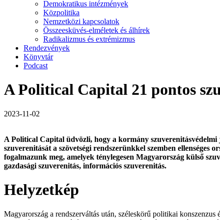
Demokratikus intézmények
Közpolitika
Nemzetközi kapcsolatok
Összeesküvés-elméletek és álhírek
Radikalizmus és extrémizmus
Rendezvények
Könyvtár
Podcast
A Political Capital 21 pontos s
2023-11-02
A Political Capital üdvözli, hogy a kormány szuverenitásvédelmi 
szuverenitását a szövetségi rendszerünkkel szemben ellenséges o
fogalmazunk meg, amelyek ténylegesen Magyarország külső szuv
gazdasági szuverenitás, információs szuverenitás.
Helyzetkép
Magyarország a rendszerváltás után, széleskörű politikai konszenzus