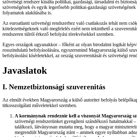
szövetségi rendszer kínálta politikai, gazdasági, társadalmi és bizton
szövetségének és egyik legerősebb politikai-gazdasági szövetségének le
folyamatok alakításába is.
Az euroatlanti szövetségi rendszerhez való csatlakozás tehát nem csök
kötelezettségeknek való megfelelés ezért nem tekinthető a szuverenit
rendszeren túlról érkező befolyási törekvésekkel szemben.
Egyes országok ugyanakkor – főként az olyan birodalmi logikát képvi
rosszindulatú befolyásolására, egyszersmind Magyarország külső szuve
befolyásolási kísérletekkel, az ország szuverenitását és szövetségi re
Javaslatok
I. Nemzetbiztonsági szuverenitás
Az elmúlt években Magyarország a külső autoriter befolyás belépőka
titkosszolgálati műveletekkel szemben.
A kormánynak rendeznie kell a viszonyát Magyarország szö
szövetségi rendszerünket gyengíteni szándékozó hatalmakkal –
találkozó, látványosan mutatta meg, hogy a magyar miniszterel
megrendült Magyarország iránt – aminek egyre nyíltabban adn