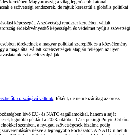
erződés keretében Magyarország a világ legerősebb katonai
ak e szövetségi rendszerek, de rajtuk keresztül a globális politikai
solási képességét. A szövetségi rendszer keretében vállalt
rország érdekérvényesítő képességét, és védelmet nyújt a szövetségi
resebben törekednek a magyar politikai szereplők és a közvélemény
 maga által vállalt kötelezettségek alapján fellépjen az ilyen
vaslataink ezt a célt szolgálják.
bezhetőbb országává váltunk
, főként, de nem kizárólag az orosz
közösségben lévő EU- és NATO-tagállamokkal, hanem a saját
set, legutóbb például a 2023. október 17-ei pekingi Putyin-Orbán-
z elnökkel szemben, a nyugati szövetségesek bizalma pedig
g szuverenitására nézve a legnagyobb kockázatot. A NATO-n belüli