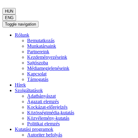
HUN
ENG
Toggle navigation
Rólunk
Bemutatkozás
Munkatársaink
Partnereink
Kezdeményezéseink
Sajtószoba
Médiamegjelenéseink
Kapcsolat
Támogatás
Hírek
Szolgáltatások
Adatbányászat
Ágazati elemzés
Kockázat-előrejelzés
Közösségimédia-kutatás
Közvélemény-kutatás
Politikai elemzés
Kutatási programok
Autoriter befolyás