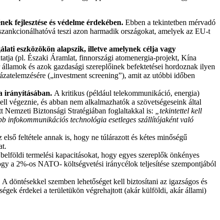
nek fejlesztése és védelme érdekében.
Ebben a tekintetben mérvadó
 szankcionálhatóvá teszi azon harmadik országokat, amelyek az EU-t
lati eszközökön alapszik, illetve amelynek célja vagy
tja (pl. Északi Áramlat, finnországi atomenergia-projekt, Kína
 államok és azok gazdasági szereplőinek befektetései hordoznak ilyen
kázatelemzésére („investment screening”), amit az utóbbi időben
a irányításában.
A kritikus (például telekommunikáció, energia)
 kell végeznie, és abban nem alkalmazhatók a szövetségeseink által
 Nemzeti Biztonsági Stratégiában foglaltakkal is:
„tekintettel kell
tebb infokommunikációs technológia esetleges szállítójaként való
 első feltétele annak is, hogy ne túlárazott és kétes minőségű
at.
n belföldi termelési kapacitásokat, hogy egyes szereplők önkényes
ogy a 2%-os NATO- költségvetési iránycélok teljesítése szempontjából
.
A döntésekkel szemben lehetőséget kell biztosítani az igazságos és
ségek érdekei a területükön végrehajtott (akár külföldi, akár állami)