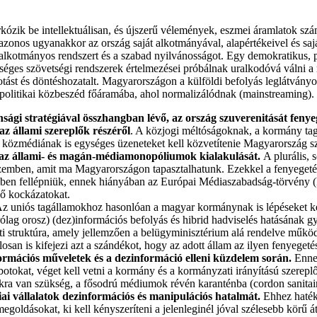
zik be intellektuálisan, és újszerű vélemények, eszmei áramlatok szám
zonos ugyanakkor az ország saját alkotmányával, alapértékeivel és saj
z alkotmányos rendszert és a szabad nyilvánosságot. Egy demokratikus, pl
séges szövetségi rendszerek értelmezései próbálnak uralkodóvá válni a 
otást és döntéshozatalt. Magyarországon a külföldi befolyás leglátvány
 politikai közbeszéd főáramába, ahol normalizálódnak (mainstreaming).
onsági stratégiával összhangban lévő, az ország szuverenitását fe
az állami szereplők részéről
. A közjogi méltóságoknak, a kormány tag
közmédiának is egységes üzeneteket kell közvetítenie Magyarország szöve
ni az állami- és magán-médiamonopóliumok kialakulását.
A plurális, 
 szemben, amit ma Magyarországon tapasztalhatunk. Ezekkel a fenyeget
en fellépniük, ennek hiányában az Európai Médiaszabadság-törvény 
ő kockázatokat.
z uniós tagállamokhoz hasonlóan a magyar kormánynak is lépéseket kell 
árólag orosz) (dez)információs befolyás és hibrid hadviselés hatásának g
ti struktúra, amely jellemzően a belügyminisztérium alá rendelve műk
osan is kifejezi azt a szándékot, hogy az adott állam az ilyen fenyeget
információs műveletek és a dezinformáció elleni küzdelem során.
Ennek
t, a botokat, véget kell vetni a kormány és a kormányzati irányítású szere
a van szükség, a fősodrú médiumok révén karanténba (cordon sanitaire-b
ógiai vállalatok dezinformációs és manipulációs hatalmát.
Ehhez haték
goldásokat, ki kell kényszeríteni a jelenleginél jóval szélesebb körű át