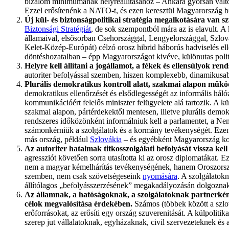
bizalom minimumának helyreállításához – Ankara gyorsan változ
Ezzel erősítenénk a NATO-t, és ezen keresztül Magyarország bi
Új kül- és biztonságpolitikai stratégia megalkotására van s
Biztonsági Stratégiát
, de sok szempontból mára az is elavult. A
államaival, elsősorban Csehországgal, Lengyelországgal, Szlo
Kelet-Közép-Európát) célzó orosz hibrid háborús hadviselés ell
döntéshozatalban – épp Magyarországot kivéve, különutas politi
Helyre kell állítani a jogállamot, a fékek és ellensúlyok ren
autoriter befolyással szemben, hiszen komplexebb, dinamikusab
Plurális demokratikus kontroll alatt, szakmai alapon működ
demokratikus ellenőrzését és elsődlegességét az informális háló
kommunikációért felelős miniszter felügyelete alá tartozik. A 
szakmai alapon, pártérdekektől mentesen, illetve plurális demokra
rendszeres időközönként informálniuk kell a parlamentet, a Nem
számonkérniük a szolgálatok és a kormány tevékenységét. Ezen
más ország, például
Szlovákia
– és egyébként Magyarország ko
Az autoriter hatalmak titkosszolgálati befolyását vissza ke
agressziót követően sorra utasította ki az orosz diplomatákat.
nem a magyar kémelhárítás tevékenységének, hanem Oroszorszá
szemben, nem csak szövetségeseink
nyomására
. A szolgálatok
állítólagos „befolyásszerzésének” megakadályozásán dolgoznak a
Az államnak, a hatóságoknak, a szolgálatoknak partnerként
célok megvalósítása érdekében.
Számos (többek között a szlov
erőforrásokat, az erősíti egy ország szuverenitását. A külpoliti
szerep jut vállalatoknak, egyházaknak, civil szervezeteknek és 