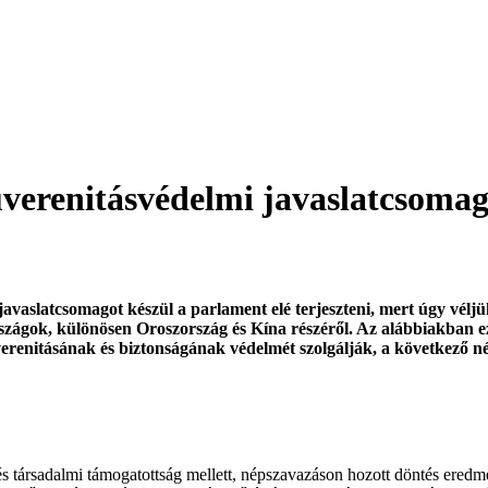
zuverenitásvédelmi javaslatcsoma
javaslatcsomagot készül a parlament elé terjeszteni,
mert úgy véljü
rszágok, különösen Oroszország és Kína részéről.
Az alábbiakban ez
erenitásának és biztonságának védelmét
szolgálják, a következő n
 és társadalmi támogatottság mellett, népszavazáson hozott döntés er