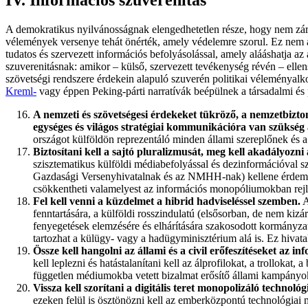
IV. Információs szuverenitás
A demokratikus nyilvánosságnak elengedhetetlen része, hogy nem zárkó
vélemények versenye tehát önérték, amely védelemre szorul. Ez nem a
tudatos és szervezett információs befolyásolással, amely alááshatja a
szuverenitásnak: amikor – külső, szervezett tevékenység révén – ellen
szövetségi rendszere érdekein alapuló szuverén politikai véleményalk
Kreml-
vagy éppen Peking-párti narratívák beépülnek a társadalmi és
A nemzeti és szövetségesi érdekeket tükröző, a nemzetbizt
egységes és világos stratégiai kommunikációra van szükség 
országot külföldön reprezentáló minden állami szereplőnek és a 
Biztosítani kell a sajtó pluralizmusát, meg kell akadályoz
szisztematikus külföldi médiabefolyással és dezinformációval
Gazdasági Versenyhivatalnak és az NMHH-nak) kellene érdemb
csökkentheti valamelyest az információs monopóliumokban rejl
Fel kell venni a küzdelmet a hibrid hadviseléssel szemben.
A
fenntartására, a külföldi rosszindulatú (elsősorban, de nem kiz
fenyegetések elemzésére és elhárítására szakosodott kormányza
tartozhat a külügy- vagy a hadügyminisztérium alá is. Ez hivatal
Össze kell hangolni az állami és a civil erőfeszítéseket az 
kell leplezni és hatástalanítani kell az álprofilokat, a trolloka
független médiumokba vetett bizalmat erősítő állami kampányokr
Vissza kell szorítani a digitális teret monopolizáló technol
ezeken felül is ösztönözni kell az emberközpontú technológiai me