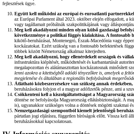
fejlesztések ügye.
Együtt kell működni az európai és euroatlanti partnerekkel
az Európai Parlament által 2023. október elején elfogadott, a k
vagy tagállamait próbálnák szakpolitikájának vagy álláspontjá
Meg kell akadályozni minden olyan külső gazdasági befolyás
következménye a politikai függés kialakítása. A fontosabb be
kikötő-beruházásai, Montenegró, Észak-Macedónia vagy éppen az
kockázatokat. Ezért szükség van a fontosabb befektetések függet
többek között Németország alkalmaz kiterjedten.
Meg kell akadályozni, hogy ellenérdekelt országok és váll
infrastruktúra kiépítését, működtetését és karbantartását autor
megalapozottan és alátámasztottan kockázatosnak minősített sz
lenni azokra a kitettségből adódó tényezőkre is, amelyek a feltö
megjelenése és általában a regionális befolyásának megerősödé
Átlátható közbeszerzésekre van szükség annak érdekében, h
beruházásokra folyjon el a magyar adófizetők pénze, ami a szuv
Csökkenteni kell a kiszolgáltatottságot a Magyarország szá
döntése ne befolyásolja Magyarország ellátásbiztonságát. A ma
is), ugyanakkor szükséges volna a döntések mögötti szakmai és
Nemzetgazdasági szempontból kiemelt jelentőségű beruházás
pártatlan jogi eljárásra, független bíróságok előtt. Vissza kell
beruházásokkal kapcsolatosan.