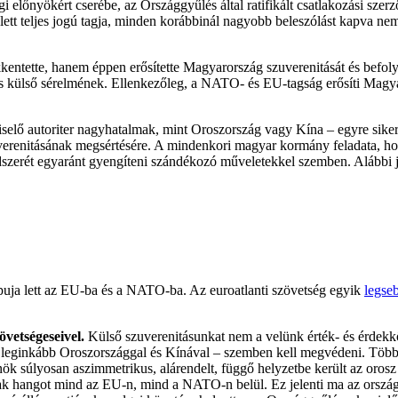
sági előnyökért cserébe, az Országgyűlés által ratifikált csatlakozási sz
tt teljes jogú tagja, minden korábbinál nagyobb beleszólást kapva nemcs
kentette, hanem éppen erősítette Magyarország szuverenitását és befolyá
ás külső sérelmének. Ellenkezőleg, a NATO- és EU-tagság erősíti Magya
selő autoriter nagyhatalmak, mint Oroszország vagy Kína – egyre sike
renitásának megsértésére. A mindenkori magyar kormány feladata, hogy a
ndszerét egyaránt gyengíteni szándékozó műveletekkel szemben. Alábbi ja
puja lett az EU-ba és a NATO-ba. Az euroatlanti szövetség egyik
legse
vetségeseivel.
Külső szuverenitásunkat nem a velünk érték- és érdek
 leginkább Oroszországgal és Kínával – szemben kell megvédeni. Több e
nök súlyosan aszimmetrikus, alárendelt, függő helyzetbe került az oros
ak hangot mind az EU-n, mind a NATO-n belül. Ez jelenti ma az orszá