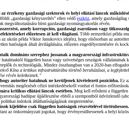
 az érzékeny gazdasági szektorok és helyi ellátási láncok működésé
ülföldi „gazdasági kényszerítés” ellen védő
eszköz
, amely gazdaságilag
nak megváltoztatására bírni gazdasági nyomásgyakorlás révén.
szerzést, amely korrupción, gazdasági zsaroláson vagy titkosszolgá
fektetéseket előzetesen át kell világítani.
Több nemzetközi példa muta
 ukrán példa Viktor Janukovics idején), hogy elsősorban az autoriter
len hatóságok általi átvilágítására, előzetes engedélyeztetésére és koc
alataik domináns szerephez jussanak a magyarországi infrastruktúr
iter hatalmaktól független hazai vagy szövetséges országok vállalatainak
ereplők és technológiák. Mindez összhangban van a 2020-ban elfogadott
rekvő Kína a kritikus infrastruktúrába történő beruházásai, a legfejlet
se révén keletkeznek.”
ogy autoriter hatalmak ne kerüljenek kivételezett pozícióba.
Ez az
erenitás megőrzését célzó intézkedésekről vonhat el fontos erőforrások
mára kritikus ellátási láncok esetében.
Meg kell erősíteni a függetle
gyarországi hadiipar újjáélesztése ebből a szempontból üdvözlendő (ah
 politikai indokok átláthatóságágának megteremtése.
ok kijelölése csak független hatóságok részvételével történhessen
 állítani az önkormányzati jogokat, hogy érvényesülhessenek a helyi közös