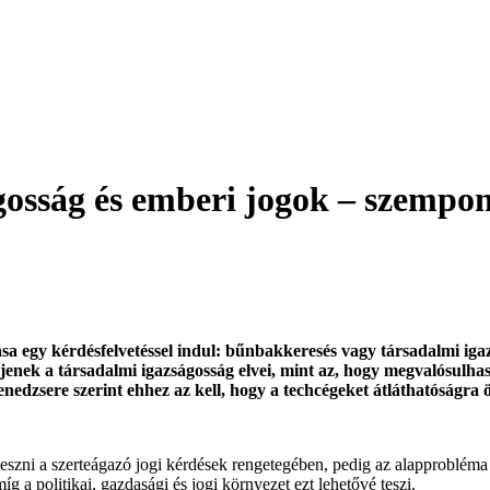
gosság és emberi jogok – szempon
sa egy kérdésfelvetéssel indul: bűnbakkeresés vagy társadalmi ig
jenek a társadalmi igazságosság elvei, mint az, hogy megvalósulha
re szerint ehhez az kell, hogy a techcégeket átláthatóságra ös
ni a szerteágazó jogi kérdések rengetegében, pedig az alapprobléma egy
g a politikai, gazdasági és jogi környezet ezt lehetővé teszi.