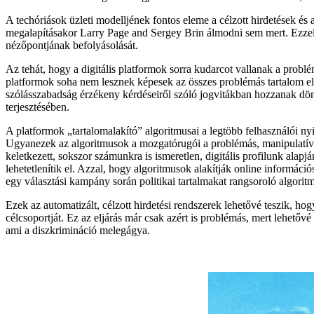
A techóriások üzleti modelljének fontos eleme a célzott hirdetések és
megalapításakor Larry Page and Sergey Brin álmodni sem mert. Ezzel 
nézőpontjának befolyásolását.
Az tehát, hogy a digitális platformok sorra kudarcot vallanak a probl
platformok soha nem lesznek képesek az összes problémás tartalom eltü
szólásszabadság érzékeny kérdéseiről szóló jogvitákban hozzanak dönté
terjesztésében.
A platformok „tartalomalakító” algoritmusai a legtöbb felhasználói n
Ugyanezek az algoritmusok a mozgatórugói a problémás, manipulatív ta
keletkezett, sokszor számunkra is ismeretlen, digitális profilunk alap
lehetetlenítik el. Azzal, hogy algoritmusok alakítják online informáci
egy választási kampány során politikai tartalmakat rangsoroló algoritmu
Ezek az automatizált, célzott hirdetési rendszerek lehetővé teszik, ho
célcsoportját. Ez az eljárás már csak azért is problémás, mert lehető
ami a diszkrimináció melegágya.