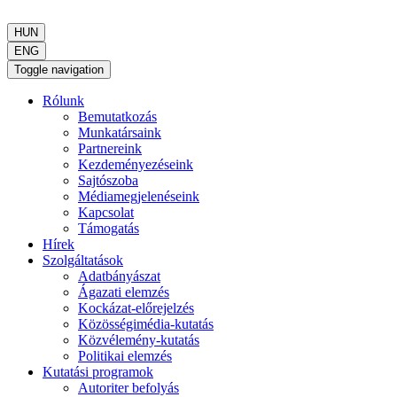
HUN
ENG
Toggle navigation
Rólunk
Bemutatkozás
Munkatársaink
Partnereink
Kezdeményezéseink
Sajtószoba
Médiamegjelenéseink
Kapcsolat
Támogatás
Hírek
Szolgáltatások
Adatbányászat
Ágazati elemzés
Kockázat-előrejelzés
Közösségimédia-kutatás
Közvélemény-kutatás
Politikai elemzés
Kutatási programok
Autoriter befolyás