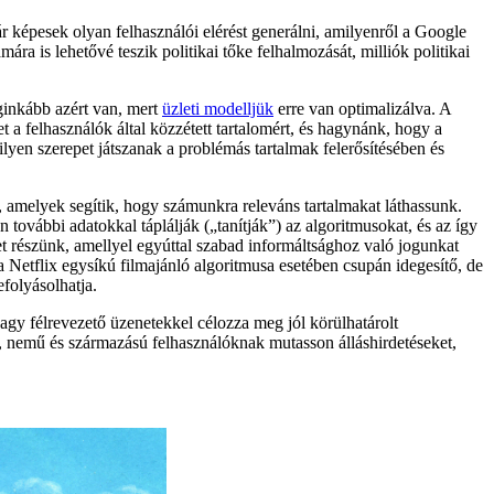
r képesek olyan felhasználói elérést generálni, amilyenről a Google
is lehetővé teszik politikai tőke felhalmozását, milliók politikai
eginkább azért van, mert
üzleti modelljük
erre van optimalizálva. A
 a felhasználók által közzétett tartalomért, és hagynánk, hogy a
lyen szerepet játszanak a problémás tartalmak felerősítésében és
, amelyek segítik, hogy számunkra releváns tartalmakat láthassunk.
ovábbi adatokkal táplálják („tanítják”) az algoritmusokat, és az így
het részünk, amellyel egyúttal szabad informáltsághoz való jogunkat
a Netflix egysíkú filmajánló algoritmusa esetében csupán idegesítő, de
efolyásolhatja.
vagy félrevezető üzenetekkel célozza meg jól körülhatárolt
gű, nemű és származású felhasználóknak mutasson álláshirdetéseket,