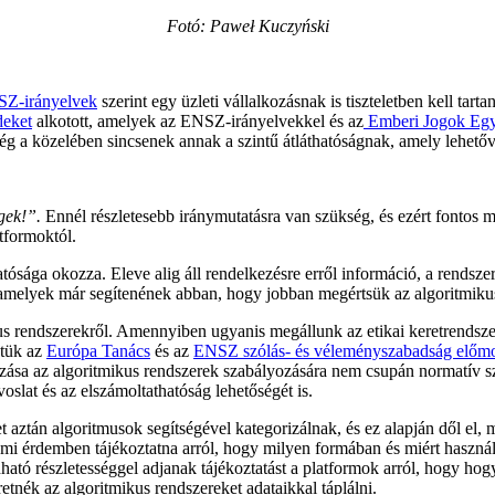
Fotó: Paweł Kuczyński
Z-irányelvek
szerint egy üzleti vállalkozásnak is tiszteletben kell tart
deket
alkotott, amelyek az ENSZ-irányelvekkel és az
Emberi Jogok Egy
ég a közelében sincsenek annak a szintű átláthatóságnak, amely lehető
gek!”.
Ennél részletesebb iránymutatásra van szükség, és ezért fontos mi
atformoktól.
atósága okozza. Eleve alig áll rendelkezésre erről információ, a rendsz
melyek már segítenének abban, hogy jobban megértsük az algoritmikus 
kus rendszerekről. Amennyiben ugyanis megállunk az etikai keretrendsz
ztük az
Európa Tanács
és az
ENSZ szólás- és véleményszabadság előmozd
mazása az algoritmikus rendszerek szabályozására nem csupán normatív
oslat és az elszámoltathatóság lehetőségét is.
aztán algoritmusok segítségével kategorizálnak, és ez alapján dől el, 
mi érdemben tájékoztatna arról, hogy milyen formában és miért használj
dható részletességgel adjanak tájékoztatást a platformok arról, hogy ho
retnék az algoritmikus rendszereket adataikkal táplálni.