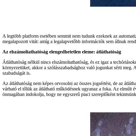
A legtöbb platform esetében semmit nem tudunk ezeknek az automatizál
megalapozott vitát: amíg a legalapvetőbb információk sem állnak ren
Az elszámoltathatóság elengedhetetlen eleme: átláthatóság
Átláthatóság nélkül nincs elszámoltathatóság, és ez igaz a techóriáso
környezetüket, akkor a szólásszabadsághoz való jogunkat sérti meg. A
szabadságát is.
Az átláthatóság nem képes orvosolni az összes jogsértést, de az átlá
várható el tőlük az átlátható működésnek ugyanaz a foka. Az elmúlt é
önmagában indokolja, hogy ne egyszerű piaci szereplőként tekintsünk