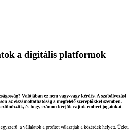
tok a digitális platformok
azságosság? Valójában ez nem vagy-vagy kérdés. A szabályozási
sson az elszámoltathatóság a megfelelő szereplőkkel szemben.
ztönözzük, és hogy számon kérjük rajtuk emberi jogainkat.
szerű: a vállalatok a profitot választják a közérdek helyett. Üzleti