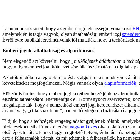
Talán nem közismert, hogy az emberi jogi felelősségre vonatkozó
ENS
amelynek én is tagja vagyok, olyan átláthatósági emberi jogi
sztender
Évről évre publikált eredményeink jól mutatják, hogy a techóriások m
Emberi jogok, átláthatóság és algoritmusok
Nem elegendő azt követelni, hogy
„működjenek átláthatóan a techcé
hogy milyen emberi jogi kötelezettségvállalás várható el a digitális pl
Az utóbbi időben a legtöbb fejtörést az algoritmikus rendszerek átláth
követeléseket megfogalmazni. Mégis vannak olyan
alapinformációk,
a
Először is fontos, hogy emberi jogi keretben beszéljünk az algoritmi
elszámoltathatóságot lehetetlenítjük el. Kormányközi szervezetek, kö
megállapították, hogy a nemzetközi emberi jogi keretrendszer alkal
ártani” vagy „etikusnak lenni”, hanem ténylegesen biztosítaná a jogorv
Tudjuk, hogy a techcégek rengeteg adatot gyűjtenek rólunk, amelyeket 
hirdetésekben stb. Ennek ellenére
nagyon kevés
olyan platform van, a
első lépés tehát az lenne, hogy megfelelő helyen, érthetően és befoga
erre a felhasználók adatait, és mit tehetnek a felhasználók, ha nem sze