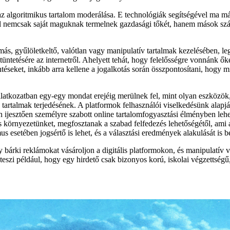
 az algoritmikus tartalom moderálása. E technológiák segítségével ma má
nemcsak saját maguknak termelnek gazdasági tőkét, hanem mások számára 
émás, gyűlöletkeltő, valótlan vagy manipulatív tartalmak kezelésében, l
ntetésére az internetről. Ahelyett tehát, hogy felelősségre vonnánk őket
seket, inkább arra kellene a jogalkotás során összpontosítani, hogy mi
yilatkozatban egy-egy mondat erejéig merülnek fel, mint olyan eszközök
rtalmak terjedésének. A platformok felhasználói viselkedésünk alapján t
ján ijesztően személyre szabott online tartalomfogyasztási élményben le
ós környezetünket, megfosztanak a szabad felfedezés lehetőségétől, ami 
s esetében jogsértő is lehet, és a választási eredmények alakulását is b
gy bárki reklámokat vásároljon a digitális platformokon, és manipulatív 
vé teszi például, hogy egy hirdető csak bizonyos korú, iskolai végzettsé