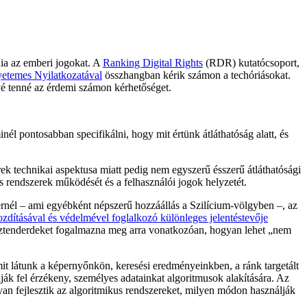
ania az emberi jogokat. A
Ranking Digital Rights
(RDR) kutatócsoport,
etemes Nyilatkozatával
összhangban kérik számon a techóriásokat.
vé tenné az érdemi számon kérhetőséget.
nél pontosabban specifikálni, hogy mit értünk átláthatóság alatt, és
erek technikai aspektusa miatt pedig nem egyszerű ésszerű átláthatósági
rendszerek működését és a felhasználói jogok helyzetét.
ernél – ami egyébként népszerű hozzáállás a Szilícium-völgyben –, az
ításával és védelmével foglalkozó különleges jelentéstevője
 sztenderdeket fogalmazna meg arra vonatkozóan, hogyan lehet „nem
mit látunk a képernyőnkön, keresési eredményeinkben, a ránk targetált
ák fel érzékeny, személyes adatainkat algoritmusok alakítására. Az
gyan fejlesztik az algoritmikus rendszereket, milyen módon használják