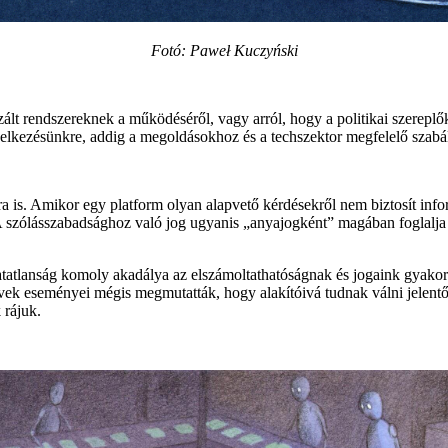
Fotó: Paweł Kuczyński
t rendszereknek a működéséről, vagy arról, hogy a politikai szereplők 
delkezésünkre, addig a megoldásokhoz és a techszektor megfelelő szab
kra is. Amikor egy platform olyan alapvető kérdésekről nem biztosít inf
 szólásszabadsághoz való jog ugyanis „anyajogként” magában foglalja a
thatatlanság komoly akadálya az elszámoltathatóságnak és jogaink gyako
vek eseményei mégis megmutatták, hogy alakítóivá tudnak válni jelentős
 rájuk.