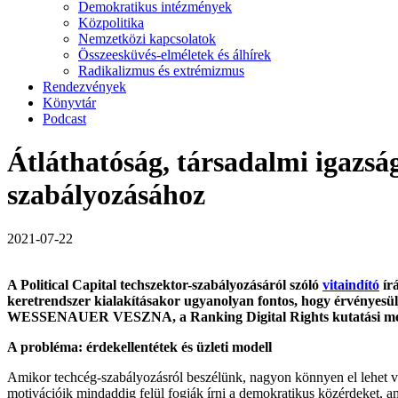
Demokratikus intézmények
Közpolitika
Nemzetközi kapcsolatok
Összeesküvés-elméletek és álhírek
Radikalizmus és extrémizmus
Rendezvények
Könyvtár
Podcast
Átláthatóság, társadalmi igazsá
szabályozásához
2021-07-22
A Political Capital techszektor-szabályozásáról szóló
vitaindító
írá
keretrendszer kialakításakor ugyanolyan fontos, hogy érvényesül
WESSENAUER VESZNA, a Ranking Digital Rights kutatási menedzse
A probléma: érdekellentétek és üzleti modell
Amikor techcég-szabályozásról beszélünk, nagyon könnyen el lehet vesz
motivációik mindaddig felül fogják írni a demokratikus közérdeket, amí