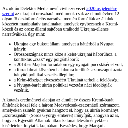
Az ukrán Detektor Media nevű civil szervezet
2020-as jelentése
szerint
az ukrajnai oroszbarát médiumok csak az elmúlt évben 12
olyan fő dezinformációs narratíva mentén formálták az általuk
közzétett manipulatív tartalmakat, amelyek egybeesnek a Kreml-
közeli és az orosz állami sajtóban uralkodó Ukrajna-ellenes
narratívákkal, úgy mint:
Ukrajna egy bukott állam, amelyet a háttérből a Nyugat
irányít;
Oroszországnak nincs köze a kelet-ukrajnai háborúhoz, a
konfliktus „csak” egy polgárháború;
a 2014-es Majdan-forradalom egy nyugati puccskísérlet volt;
a forradalmat követően hatalomra került és az országot azóta
irányító politikai vezetés illegitim;
a Krím-félsziget elvesztéséért Ukrajnát terheli a felelősség;
a Nyugat-barát ukrán politikai vezetést náci ideológiák
vezérlik.
A kutatás eredményei alapján az elmúlt év összes Kreml-barát
álhírének közel fele a három Medvedcsuk-csatornától származott,
amelyeken szintén gyakran hangzott el, hogy az ukrán kormányt
„szoroszjaták” (Soros György emberei) irányítják, ahogyan az is,
hogy az Egyesült Államok titkos katonai létesítményekben
kísérleteket folytat Ukrajnában. Beszédes, hogy Margarita