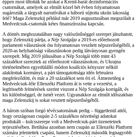
éppen most tiltották be azokat a Kreml-barát dezinformációs
csatornákat, amelyek az elmúlt közel hét évben folyamatosan
sugározták a tárgyalt narratívákat a háború sújtotta ukrán lakosság
felé? Maga Zelenszkij például már 2019 augusztusában megszólalt a
Medvedcsuk-csatornák kétes finanszírozása kapcsán.
A döntés meghozatalában nagy valószínűséggel szerepet játszhatott,
hogy Zelenszkij pártja, a
Nép Szolgája
a 2019-es előrehozott
parlamenti választások óta folyamatosan veszített népszerűségéből, a
2020-as helyhatósági választásokon pedig látványosan gyengén
szerepelt. Míg 2019 júliusában a Nép Szolgái több mint 43
százalékot szereztek az előrehozott választásokon, és Ukrajna
történelmében egyedülálló módon koalíciós kényszer nélkül
alakítottak kormányt, a párt támogatottsága idén februárra
megfeleződött, és már a 20 százalékot sem éri el. Átmenetileg a
Medvedcsuk-féle Ellenzéki Platform át is vette a vezetést, a
legfrissebb felmérések szerint viszont a Nép Szolgája korrigált, és
kis különbséggel, de ismét vezet. Ugyanakkor az elmúlt időszakban
maga Zelenszkij is sokat vesztett népszerűségéből.
A három szóban forgó tévécsatornának pedig – függetlenül attól,
hogy országosan csupán 2-5 százalékos nézettségi adatokat
produkált – kulcsszerepe volt a Medvedcsuk-párt üzeneteinek
terjesztésében. Betiltása azonban nem csupán az Ellenzéki Platform
számára jelentettek csapást, hanem Zelenszkij második legnagyobb