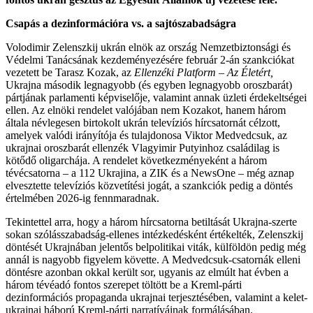
Csapás a dezinformációra vs. a sajtószabadságra
Volodimir Zelenszkij ukrán elnök az ország Nemzetbiztonsági és
Védelmi Tanácsának kezdeményezésére február 2-án szankciókat
vezetett be Tarasz Kozak, az
Ellenzéki Platform – Az Életért,
Ukrajna második legnagyobb (és egyben legnagyobb oroszbarát)
pártjának parlamenti képviselője, valamint annak üzleti érdekeltségei
ellen. Az elnöki rendelet valójában nem Kozakot, hanem három
általa névlegesen birtokolt ukrán televíziós hírcsatornát célzott,
amelyek valódi irányítója és tulajdonosa Viktor Medvedcsuk, az
ukrajnai oroszbarát ellenzék Vlagyimir Putyinhoz családilag is
kötődő oligarchája. A rendelet következményeként a három
tévécsatorna – a 112 Ukrajina, a ZIK és a NewsOne – még aznap
elvesztette televíziós közvetítési jogát, a szankciók pedig a döntés
értelmében 2026-ig fennmaradnak.
Tekintettel arra, hogy a három hírcsatorna betiltását Ukrajna-szerte
sokan szólásszabadság-ellenes intézkedésként értékelték, Zelenszkij
döntését Ukrajnában jelentős belpolitikai viták, külföldön pedig még
annál is nagyobb figyelem követte. A Medvedcsuk-csatornák elleni
döntésre azonban okkal került sor, ugyanis az elmúlt hat évben a
három tévéadó fontos szerepet töltött be a Kreml-párti
dezinformációs propaganda ukrajnai terjesztésében, valamint a kelet-
ukrajnai háború Kreml-párti narratíváinak formálásában.