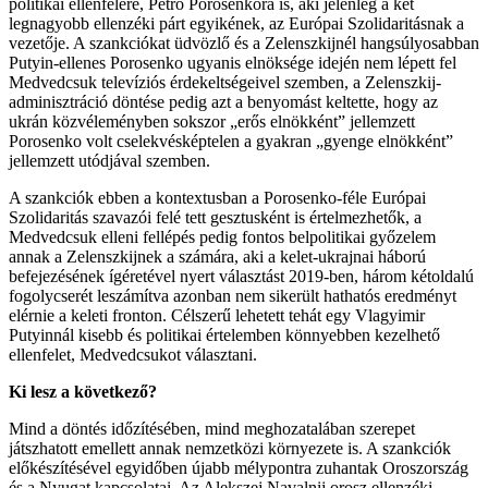
politikai ellenfelére, Petro Porosenkóra is, aki jelenleg a két
legnagyobb ellenzéki párt egyikének, az Európai Szolidaritásnak a
vezetője. A szankciókat üdvözlő és a Zelenszkijnél hangsúlyosabban
Putyin-ellenes Porosenko ugyanis elnöksége idején nem lépett fel
Medvedcsuk televíziós érdekeltségeivel szemben, a Zelenszkij-
adminisztráció döntése pedig azt a benyomást keltette, hogy az
ukrán közvéleményben sokszor „erős elnökként” jellemzett
Porosenko volt cselekvésképtelen a gyakran „gyenge elnökként”
jellemzett utódjával szemben.
A szankciók ebben a kontextusban a Porosenko-féle Európai
Szolidaritás szavazói felé tett gesztusként is értelmezhetők, a
Medvedcsuk elleni fellépés pedig fontos belpolitikai győzelem
annak a Zelenszkijnek a számára, aki a kelet-ukrajnai háború
befejezésének ígéretével nyert választást 2019-ben, három kétoldalú
fogolycserét leszámítva azonban nem sikerült hathatós eredményt
elérnie a keleti fronton. Célszerű lehetett tehát egy Vlagyimir
Putyinnál kisebb és politikai értelemben könnyebben kezelhető
ellenfelet, Medvedcsukot választani.
Ki lesz a következő?
Mind a döntés időzítésében, mind meghozatalában szerepet
játszhatott emellett annak nemzetközi környezete is. A szankciók
előkészítésével egyidőben újabb mélypontra zuhantak Oroszország
és a Nyugat kapcsolatai. Az Alekszej Navalnij orosz ellenzéki