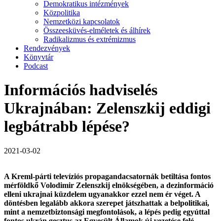
Demokratikus intézmények
Közpolitika
Nemzetközi kapcsolatok
Összeesküvés-elméletek és álhírek
Radikalizmus és extrémizmus
Rendezvények
Könyvtár
Podcast
Információs hadviselés
Ukrajnában: Zelenszkij eddigi
legbátrabb lépése?
2021-03-02
A Kreml-párti televíziós propagandacsatornák betiltása fontos
mérföldkő Volodimir Zelenszkij elnökségében, a dezinformáció
elleni ukrajnai küzdelem ugyanakkor ezzel nem ér véget. A
döntésben legalább akkora szerepet játszhattak a belpolitikai,
mint a nemzetbiztonsági megfontolások, a lépés pedig egyúttal
fontos ukrán gesztus az Egyesült Államok új vezetése felé.