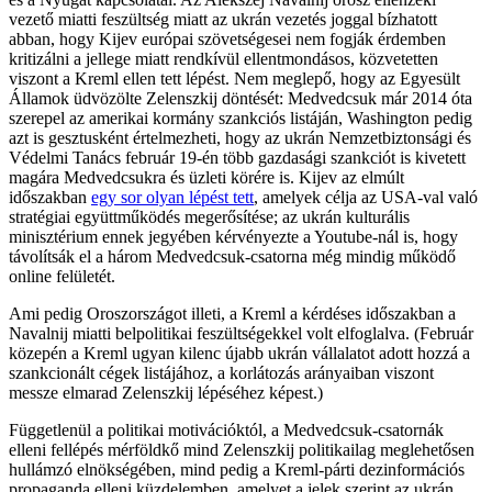
vezető miatti feszültség miatt az ukrán vezetés joggal bízhatott
abban, hogy Kijev európai szövetségesei nem fogják érdemben
kritizálni a jellege miatt rendkívül ellentmondásos, közvetetten
viszont a Kreml ellen tett lépést. Nem meglepő, hogy az Egyesült
Államok üdvözölte Zelenszkij döntését: Medvedcsuk már 2014 óta
szerepel az amerikai kormány szankciós listáján, Washington pedig
azt is gesztusként értelmezheti, hogy az ukrán Nemzetbiztonsági és
Védelmi Tanács február 19-én több gazdasági szankciót is kivetett
magára Medvedcsukra és üzleti körére is. Kijev az elmúlt
időszakban
egy sor olyan lépést tett
, amelyek célja az USA-val való
stratégiai együttműködés megerősítése; az ukrán kulturális
minisztérium ennek jegyében kérvényezte a Youtube-nál is, hogy
távolítsák el a három Medvedcsuk-csatorna még mindig működő
online felületét.
Ami pedig Oroszországot illeti, a Kreml a kérdéses időszakban a
Navalnij miatti belpolitikai feszültségekkel volt elfoglalva. (Február
közepén a Kreml ugyan kilenc újabb ukrán vállalatot adott hozzá a
szankcionált cégek listájához, a korlátozás arányaiban viszont
messze elmarad Zelenszkij lépéséhez képest.)
Függetlenül a politikai motivációktól, a Medvedcsuk-csatornák
elleni fellépés mérföldkő mind Zelenszkij politikailag meglehetősen
hullámzó elnökségében, mind pedig a Kreml-párti dezinformációs
propaganda elleni küzdelemben, amelyet a jelek szerint az ukrán