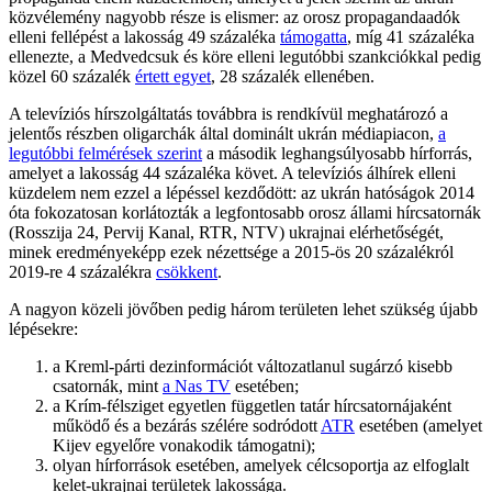
közvélemény nagyobb része is elismer: az orosz propagandaadók
elleni fellépést a lakosság 49 százaléka
támogatta
, míg 41 százaléka
ellenezte, a Medvedcsuk és köre elleni legutóbbi szankciókkal pedig
közel 60 százalék
értett egyet
,
28 százalék ellenében.
A televíziós hírszolgáltatás továbbra is rendkívül meghatározó a
jelentős részben oligarchák által dominált ukrán médiapiacon,
a
legutóbbi felmérések szerint
a második leghangsúlyosabb hírforrás,
amelyet a lakosság 44 százaléka követ. A televíziós álhírek elleni
küzdelem nem ezzel a lépéssel kezdődött: az ukrán hatóságok 2014
óta fokozatosan korlátozták a legfontosabb orosz állami hírcsatornák
(Rosszija 24, Pervij Kanal, RTR, NTV) ukrajnai elérhetőségét,
minek eredményeképp ezek nézettsége a 2015-ös 20 százalékról
2019-re 4 százalékra
csökkent
.
A nagyon közeli jövőben pedig három területen lehet szükség újabb
lépésekre:
a Kreml-párti dezinformációt változatlanul sugárzó kisebb
csatornák, mint
a Nas TV
esetében;
a Krím-félsziget egyetlen független tatár hírcsatornájaként
működő és a bezárás szélére sodródott
ATR
esetében (amelyet
Kijev egyelőre vonakodik támogatni);
olyan hírforrások esetében, amelyek célcsoportja az elfoglalt
kelet-ukrajnai területek lakossága.