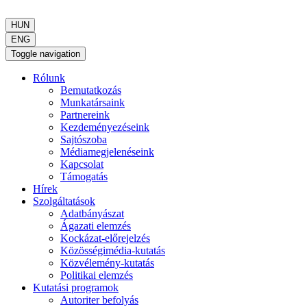
HUN
ENG
Toggle navigation
Rólunk
Bemutatkozás
Munkatársaink
Partnereink
Kezdeményezéseink
Sajtószoba
Médiamegjelenéseink
Kapcsolat
Támogatás
Hírek
Szolgáltatások
Adatbányászat
Ágazati elemzés
Kockázat-előrejelzés
Közösségimédia-kutatás
Közvélemény-kutatás
Politikai elemzés
Kutatási programok
Autoriter befolyás