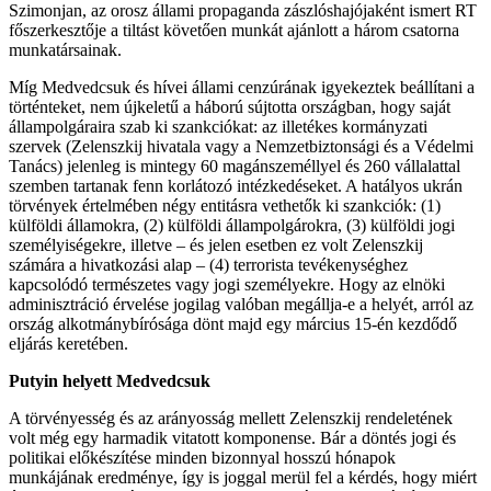
Szimonjan, az orosz állami propaganda zászlóshajójaként ismert RT
főszerkesztője a tiltást követően munkát ajánlott a három csatorna
munkatársainak.
Míg Medvedcsuk és hívei állami cenzúrának igyekeztek beállítani a
történteket, nem újkeletű a háború sújtotta országban, hogy saját
állampolgáraira szab ki szankciókat: az illetékes kormányzati
szervek (Zelenszkij hivatala vagy a Nemzetbiztonsági és a Védelmi
Tanács) jelenleg is mintegy 60 magánszeméllyel és 260 vállalattal
szemben tartanak fenn korlátozó intézkedéseket. A hatályos ukrán
törvények értelmében négy entitásra vethetők ki szankciók: (1)
külföldi államokra, (2) külföldi állampolgárokra, (3) külföldi jogi
személyiségekre, illetve – és jelen esetben ez volt Zelenszkij
számára a hivatkozási alap – (4) terrorista tevékenységhez
kapcsolódó természetes vagy jogi személyekre. Hogy az elnöki
adminisztráció érvelése jogilag valóban megállja-e a helyét, arról az
ország alkotmánybírósága dönt majd egy március 15-én kezdődő
eljárás keretében.
Putyin helyett Medvedcsuk
A törvényesség és az arányosság mellett Zelenszkij rendeletének
volt még egy harmadik vitatott komponense. Bár a döntés jogi és
politikai előkészítése minden bizonnyal hosszú hónapok
munkájának eredménye, így is joggal merül fel a kérdés, hogy miért