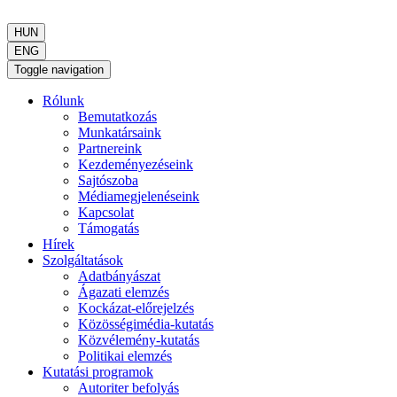
HUN
ENG
Toggle navigation
Rólunk
Bemutatkozás
Munkatársaink
Partnereink
Kezdeményezéseink
Sajtószoba
Médiamegjelenéseink
Kapcsolat
Támogatás
Hírek
Szolgáltatások
Adatbányászat
Ágazati elemzés
Kockázat-előrejelzés
Közösségimédia-kutatás
Közvélemény-kutatás
Politikai elemzés
Kutatási programok
Autoriter befolyás