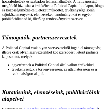
hozzáférhetőek és szabadon felhasználhatóak. A nyilvánosság
megfelelő biztosítása érdekében a Political Capital honlapot, blogot
és közösségimédia-felületeket működtet, tevékenysége során
sajtóközleményeket, elemzéseket, tanulmányokat és egyéb
publikációkat ad ki, illetőleg rendezvényeket szervez.
Támogatók, partnerszervezetek
A Political Capital csak olyan szervezetektől fogad el támogatást,
illetve csak olyan szervezetekkel köt szerződést, létesít partneri
kapcsolatot, melyek
egyetértenek a Political Capital által vallott értékekkel,
tevékenységük a törvényességen, az átláthatóságon és a
szakmaiságon alapul.
Kutatásaink, elemzéseink, publikációink
alapelvei