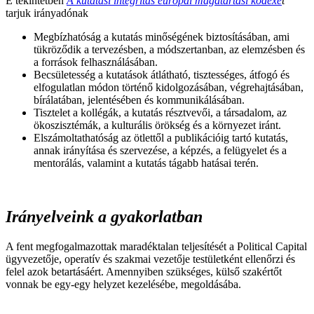
E tekintetben
A kutatási integritás európai magatartási kódexé
t
tarjuk irányadónak
Megbízhatóság a kutatás minőségének biztosításában, ami
tükröződik a tervezésben, a módszertanban, az elemzésben és
a források felhasználásában.
Becsületesség a kutatások átlátható, tisztességes, átfogó és
elfogulatlan módon történő kidolgozásában, végrehajtásában,
bírálatában, jelentésében és kommunikálásában.
Tisztelet a kollégák, a kutatás résztvevői, a társadalom, az
ökoszisztémák, a kulturális örökség és a környezet iránt.
Elszámoltathatóság az ötlettől a publikációig tartó kutatás,
annak irányítása és szervezése, a képzés, a felügyelet és a
mentorálás, valamint a kutatás tágabb hatásai terén.
Irányelveink a gyakorlatban
A fent megfogalmazottak maradéktalan teljesítését a Political Capital
ügyvezetője, operatív és szakmai vezetője testületként ellenőrzi és
felel azok betartásáért. Amennyiben szükséges, külső szakértőt
vonnak be egy-egy helyzet kezelésébe, megoldásába.