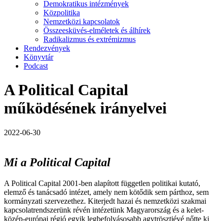
Demokratikus intézmények
Közpolitika
Nemzetközi kapcsolatok
Összeesküvés-elméletek és álhírek
Radikalizmus és extrémizmus
Rendezvények
Könyvtár
Podcast
A Political Capital
működésének irányelvei
2022-06-30
Mi a Political Capital
A Political Capital 2001-ben alapított független politikai kutató,
elemző és tanácsadó intézet, amely nem kötődik sem párthoz, sem
kormányzati szervezethez. Kiterjedt hazai és nemzetközi szakmai
kapcsolatrendszerünk révén intézetünk Magyarország és a kelet-
közép-európai régió egyik legbefolyásosabb agytrösztjévé nőtte ki