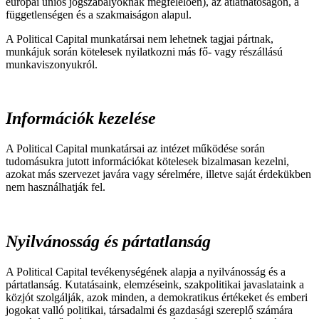
európai uniós jogszabályoknak megfelelően), az átláthatóságon, a
függetlenségen és a szakmaiságon alapul.
A Political Capital munkatársai nem lehetnek tagjai pártnak,
munkájuk során kötelesek nyilatkozni más fő- vagy részállású
munkaviszonyukról.
Információk kezelése
A Political Capital munkatársai az intézet működése során
tudomásukra jutott információkat kötelesek bizalmasan kezelni,
azokat más szervezet javára vagy sérelmére, illetve saját érdekükben
nem használhatják fel.
Nyilvánosság és pártatlanság
A Political Capital tevékenységének alapja a nyilvánosság és a
pártatlanság. Kutatásaink, elemzéseink, szakpolitikai javaslataink a
közjót szolgálják, azok minden, a demokratikus értékeket és emberi
jogokat valló politikai, társadalmi és gazdasági szereplő számára