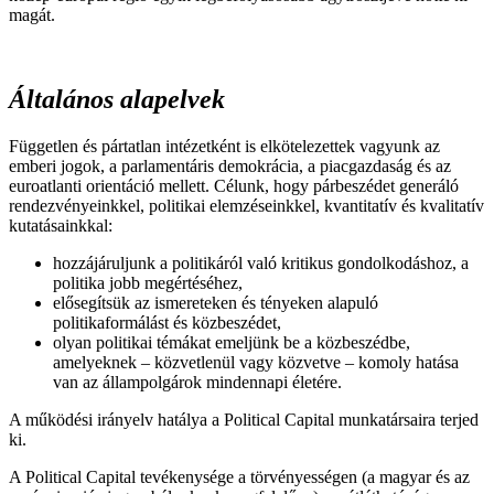
magát.
Általános alapelvek
Független és pártatlan intézetként is elkötelezettek vagyunk az
emberi jogok, a parlamentáris demokrácia, a piacgazdaság és az
euroatlanti orientáció mellett. Célunk, hogy párbeszédet generáló
rendezvényeinkkel, politikai elemzéseinkkel, kvantitatív és kvalitatív
kutatásainkkal:
hozzájáruljunk a politikáról való kritikus gondolkodáshoz, a
politika jobb megértéséhez,
elősegítsük az ismereteken és tényeken alapuló
politikaformálást és közbeszédet,
olyan politikai témákat emeljünk be a közbeszédbe,
amelyeknek – közvetlenül vagy közvetve – komoly hatása
van az állampolgárok mindennapi életére.
A működési irányelv hatálya a Political Capital munkatársaira terjed
ki.
A Political Capital tevékenysége a törvényességen (a magyar és az