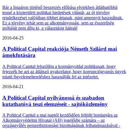
Bár a listaáron történő beszerzés előírása elviekben átláthatóbbá
tenné a közterületi politikai hirdetések világát, az új törvény
rendelkezései valójában többet ártanak, mint amennyit használnak.
Ez a törvény tehát sem az alkotmányosság, sem az ésszerűség
próbáját nem állja ki, a választásig hátralé
2016-04-25
A Political Capital reakciója Németh Szilárd mai
ámokfutására
A Political Capital felszólítja a kormányoldal politikusait, hogy
fejezzék be azt az átlátszó gyakorlatot, hogy korrupciógyanús ügyek
miatti figyelemeltereléshez használják fel az intézetet.
2016-04-21
A Political Capital nyilvánossá és szabadon
kutathatóvá teszi elemzéseit - sajtóközlemény
A Political Capital a mai naptól kezdődően feltölti honlapjára az
Alkotmányvédelmi Hivatal (AH) jogelődje számára – az
országgyűlés nemzetbiztonsági bizottságának felhatalmazásával -