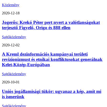
Közlemény
2020-12-18
Jogerős: Krekó Péter pert nyert a valótlanságokat
terjesztő Figyelő, Origo és 888 ellen
Sajtóközlemény
2020-12-02
A Kreml dezinformációs kampányai területi
revizionizmust és etnikai konfliktusokat generálnak
Kelet-Közép-Európában
Sajtóközlemény
2020-10-01
Uniós jogállamisági tükör: ugyanaz a kép, amit mi
is ismerünk
Sajtóközlemény