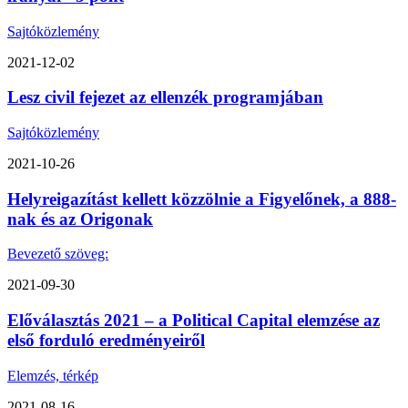
Sajtóközlemény
2021-12-02
Lesz civil fejezet az ellenzék programjában
Sajtóközlemény
2021-10-26
Helyreigazítást kellett közzölnie a Figyelőnek, a 888-
nak és az Origonak
Bevezető szöveg:
2021-09-30
Előválasztás 2021 – a Political Capital elemzése az
első forduló eredményeiről
Elemzés, térkép
2021-08-16