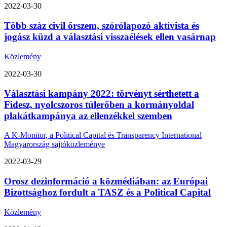
2022-03-30
Több száz civil őrszem, szórólapozó aktivista és
jogász küzd a választási visszaélések ellen vasárnap
Közlemény
2022-03-30
Választási kampány 2022: törvényt sérthetett a
Fidesz, nyolcszoros túlerőben a kormányoldal
plakátkampánya az ellenzékkel szemben
A K-Monitor, a Political Capital és Transparency International
Magyarország sajtóközleménye
2022-03-29
Orosz dezinformáció a közmédiában: az Európai
Bizottsághoz fordult a TASZ és a Political Capital
Közlemény