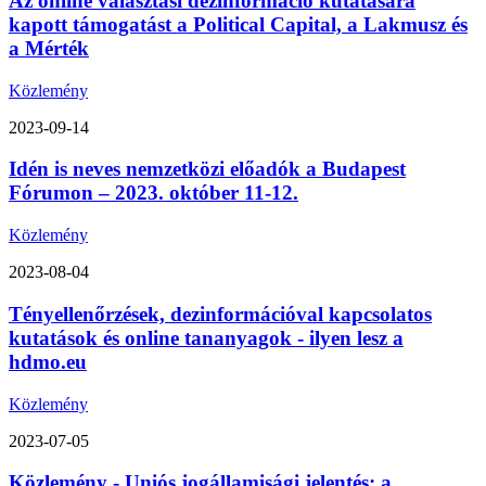
Az online választási dezinformáció kutatására
kapott támogatást a Political Capital, a Lakmusz és
a Mérték
Közlemény
2023-09-14
Idén is neves nemzetközi előadók a Budapest
Fórumon – 2023. október 11-12.
Közlemény
2023-08-04
Tényellenőrzések, dezinformációval kapcsolatos
kutatások és online tananyagok - ilyen lesz a
hdmo.eu
Közlemény
2023-07-05
Közlemény - Uniós jogállamisági jelentés: a