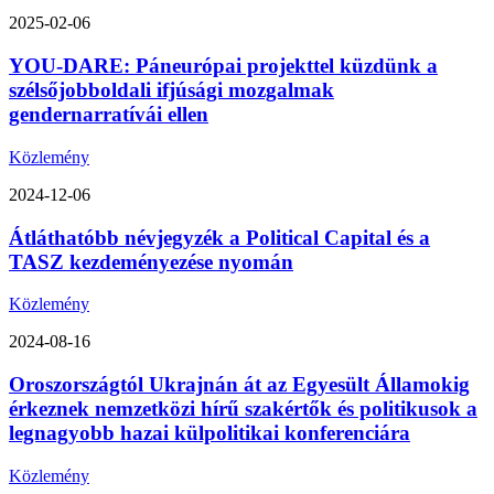
2025-02-06
YOU-DARE: Páneurópai projekttel küzdünk a
szélsőjobboldali ifjúsági mozgalmak
gendernarratívái ellen
Közlemény
2024-12-06
Átláthatóbb névjegyzék a Political Capital és a
TASZ kezdeményezése nyomán
Közlemény
2024-08-16
Oroszországtól Ukrajnán át az Egyesült Államokig
érkeznek nemzetközi hírű szakértők és politikusok a
legnagyobb hazai külpolitikai konferenciára
Közlemény