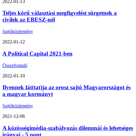
2022-01-13
Teljes körű választási megfigyelést sürgetnek a
civilek az EBESZ-nél
Sajtóközlemény
2022-01-12
A Political Capital 2021-ben
Összefoglaló
2022-01-10
Ilyennek lát(tat)ja az orosz sajtó Magyarországot és
a magyar kormányt
Sajtóközlemény
2021-12-06
A közösségimédia-szabályozás dilemmái és lehetséges
irányai - 5 pont