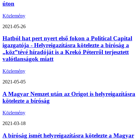
úton
Közlemény
2021-05-26
Hatból hat pert nyert első fokon a Political Capital
igazgatója - Helyreigazításra kötelezte a bíróság a
„köz”tévé híradóját is a Krekó Péterről terjesztett
valótlanságok miatt
Közlemény
2021-05-05
A Magyar Nemzet után az Origot is helyreigazításra
kötelezte a bíróság
Közlemény
2021-03-18
A bíróság ismét helyreigazításra kötelezte a Magyar