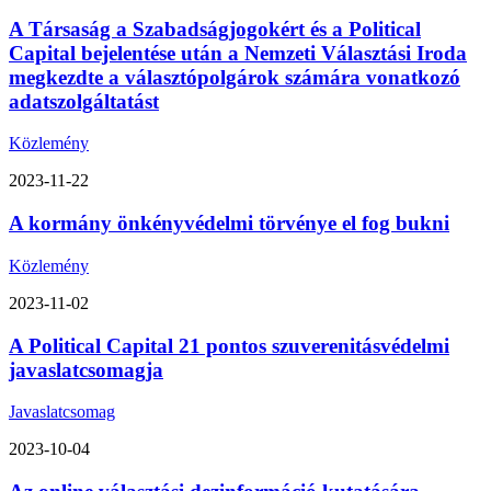
A Társaság a Szabadságjogokért és a Political
Capital bejelentése után a Nemzeti Választási Iroda
megkezdte a választópolgárok számára vonatkozó
adatszolgáltatást
Közlemény
2023-11-22
A kormány önkényvédelmi törvénye el fog bukni
Közlemény
2023-11-02
A Political Capital 21 pontos szuverenitásvédelmi
javaslatcsomagja
Javaslatcsomag
2023-10-04