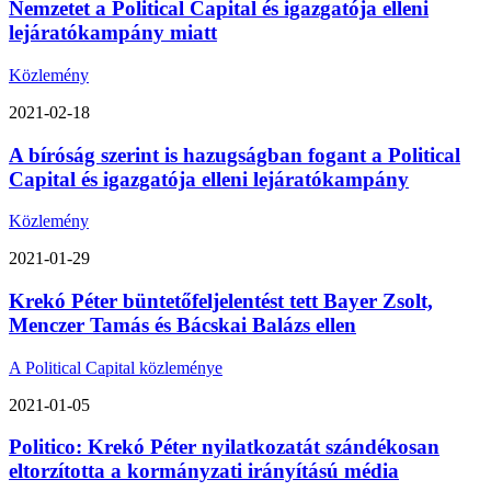
Nemzetet a Political Capital és igazgatója elleni
lejáratókampány miatt
Közlemény
2021-02-18
A bíróság szerint is hazugságban fogant a Political
Capital és igazgatója elleni lejáratókampány
Közlemény
2021-01-29
Krekó Péter büntetőfeljelentést tett Bayer Zsolt,
Menczer Tamás és Bácskai Balázs ellen
A Political Capital közleménye
2021-01-05
Politico: Krekó Péter nyilatkozatát szándékosan
eltorzította a kormányzati irányítású média