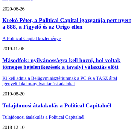
2020-06-26
Krekó Péter, a Political Capital igazgatója pert nyert
a 888, a Figyelő és az Origo ellen
A Political Capital közleménye
2019-11-06
Másodfok: nyilvánosságra kell hozni, hol voltak
tömeges bejelentkezések a tavalyi választás előtt
Ki kell adnia a Belügyminisztériumnak a PC és a TASZ által
igényelt lakcím-nyilvántartási adatokat
2019-08-20
Tulajdonosi átalakulás a Political Capitalnél
Tulajdonosi átalakulás a Political Capitalnél
2018-12-10