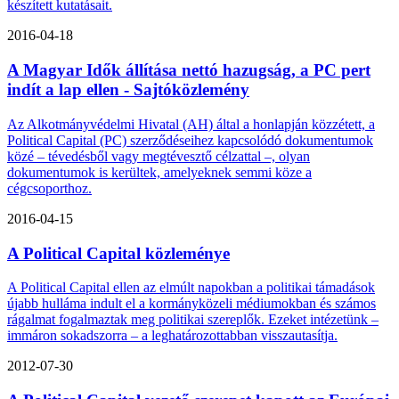
készített kutatásait.
2016-04-18
A Magyar Idők állítása nettó hazugság, a PC pert
indít a lap ellen - Sajtóközlemény
Az Alkotmányvédelmi Hivatal (AH) által a honlapján közzétett, a
Political Capital (PC) szerződéseihez kapcsolódó dokumentumok
közé – tévedésből vagy megtévesztő célzattal –, olyan
dokumentumok is kerültek, amelyeknek semmi köze a
cégcsoporthoz.
2016-04-15
A Political Capital közleménye
A Political Capital ellen az elmúlt napokban a politikai támadások
újabb hulláma indult el a kormányközeli médiumokban és számos
rágalmat fogalmaztak meg politikai szereplők. Ezeket intézetünk –
immáron sokadszorra – a leghatározottabban visszautasítja.
2012-07-30