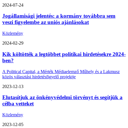
2024-07-24
Jogállamisági jelentés: a kormány továbbra sem
veszi figyelembe az uniós ajánlásokat
Közlemény
2024-02-29
Kik költötték a legtöbbet politikai hirdetésekre 2024-
ben?
A Political Capital, a Mérték Médiaelemző Műhely és a Lakmusz
közös választási hirdetésfigyelő projektje
2023-12-13
Elutasítjuk az önkényvédelmi törvényt és segítjük a
célba vetteket
Közlemény
2023-12-05