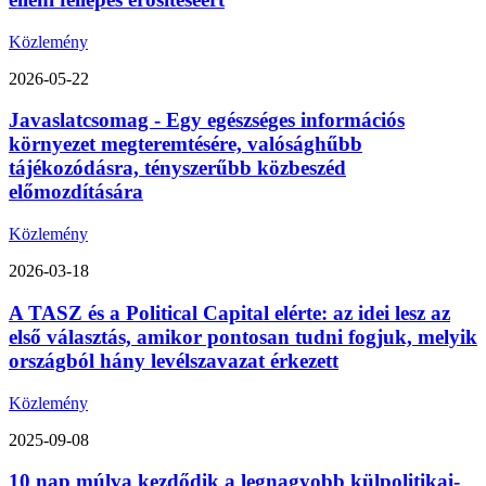
Közlemény
2026-05-22
Javaslatcsomag - Egy egészséges információs
környezet megteremtésére, valósághűbb
tájékozódásra, tényszerűbb közbeszéd
előmozdítására
Közlemény
2026-03-18
A TASZ és a Political Capital elérte: az idei lesz az
első választás, amikor pontosan tudni fogjuk, melyik
országból hány levélszavazat érkezett
Közlemény
2025-09-08
10 nap múlva kezdődik a legnagyobb külpolitikai-