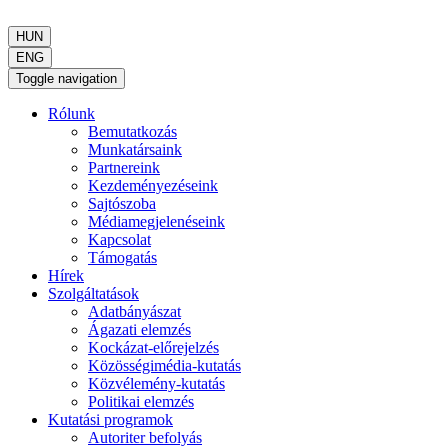
HUN
ENG
Toggle navigation
Rólunk
Bemutatkozás
Munkatársaink
Partnereink
Kezdeményezéseink
Sajtószoba
Médiamegjelenéseink
Kapcsolat
Támogatás
Hírek
Szolgáltatások
Adatbányászat
Ágazati elemzés
Kockázat-előrejelzés
Közösségimédia-kutatás
Közvélemény-kutatás
Politikai elemzés
Kutatási programok
Autoriter befolyás