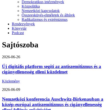
Demokratikus intézmények
Közpolitika
Nemzetközi kapcsolatok
Összeesküvés-elméletek és álhírek
Radikalizmus és extrémizmus
Rendezvények
Könyvtár
Podcast
Sajtószoba
2026-06-26
Új digitális platform segíti az antiszemitizmus és a
cigányellenesség elleni küzdelmet
Közlemény
2026-06-09
Nemzetközi konferencia Auschwitz-Birkenauban a
közép-európai antiszemitizmus és cigányellenesség
elleni fellépés erősítéséért