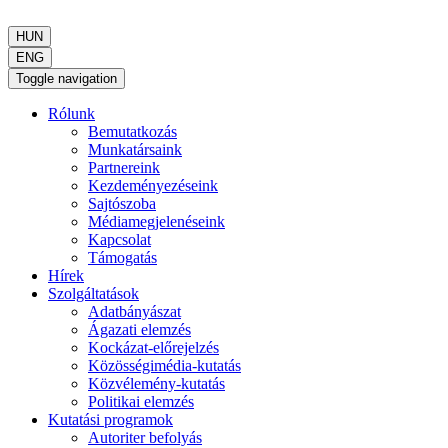
HUN
ENG
Toggle navigation
Rólunk
Bemutatkozás
Munkatársaink
Partnereink
Kezdeményezéseink
Sajtószoba
Médiamegjelenéseink
Kapcsolat
Támogatás
Hírek
Szolgáltatások
Adatbányászat
Ágazati elemzés
Kockázat-előrejelzés
Közösségimédia-kutatás
Közvélemény-kutatás
Politikai elemzés
Kutatási programok
Autoriter befolyás