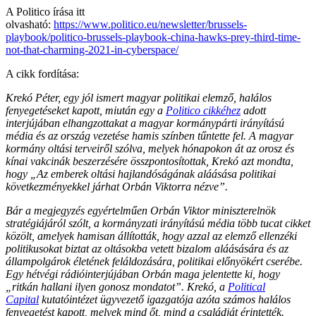
A Politico írása itt
olvasható:
https://www.politico.eu/newsletter/brussels-
playbook/politico-brussels-playbook-china-hawks-prey-third-time-
not-that-charming-2021-in-cyberspace/
A cikk fordítása:
Krekó Péter, egy jól ismert magyar politikai elemző, halálos
fenyegetéseket kapott, miután egy a
Politico cikkéhez
adott
interjújában elhangzottakat a magyar kormánypárti irányítású
média és az ország vezetése hamis színben tűntette fel. A magyar
kormány oltási terveiről szólva, melyek hónapokon át az orosz és
kínai vakcinák beszerzésére összpontosítottak, Krekó azt mondta,
hogy „Az emberek oltási hajlandóságának aláásása politikai
következményekkel járhat Orbán Viktorra nézve”.
Bár a megjegyzés egyértelműen Orbán Viktor miniszterelnök
stratégiájáról szólt, a kormányzati irányítású média több tucat cikket
közölt, amelyek hamisan állították, hogy azzal az elemző ellenzéki
politikusokat biztat az oltásokba vetett bizalom aláásására és az
állampolgárok életének feláldozására, politikai előnyökért cserébe.
Egy hétvégi rádióinterjújában Orbán maga jelentette ki, hogy
„ritkán hallani ilyen gonosz mondatot”. Krekó, a
Political
Capital
kutatóintézet ügyvezető igazgatója azóta számos halálos
fenyegetést kapott, melyek mind őt, mind a családját érintették.