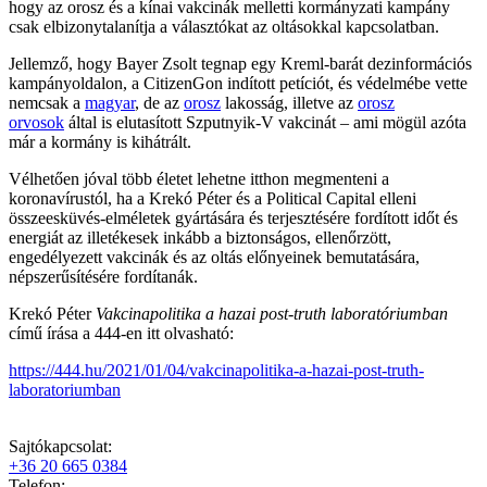
hogy az orosz és a kínai vakcinák melletti kormányzati kampány
csak elbizonytalanítja a választókat az oltásokkal kapcsolatban.
Jellemző, hogy Bayer Zsolt tegnap egy Kreml-barát dezinformációs
kampányoldalon, a CitizenGon indított petíciót, és védelmébe vette
nemcsak a
magyar
, de az
orosz
lakosság, illetve az
orosz
orvosok
által is elutasított Szputnyik-V vakcinát – ami mögül azóta
már a kormány is kihátrált.
Vélhetően jóval több életet lehetne itthon megmenteni a
koronavírustól, ha a Krekó Péter és a Political Capital elleni
összeesküvés-elméletek gyártására és terjesztésére fordított időt és
energiát az illetékesek inkább a biztonságos, ellenőrzött,
engedélyezett vakcinák és az oltás előnyeinek bemutatására,
népszerűsítésére fordítanák.
Krekó Péter
Vakcinapolitika a hazai post-truth laboratóriumban
című írása a 444-en itt olvasható:
https://444.hu/2021/01/04/vakcinapolitika-a-hazai-post-truth-
laboratoriumban
Sajtókapcsolat:
+36 20 665 0384
Telefon: