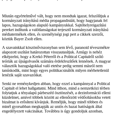
Miután egyértelművé vált, hogy nem mondtak igazat, felszólítjuk a
kormányzati irányítású média propagandistáit, hogy hagyjanak fel
lapos, hazugságokon alapuló kampányukkal. Sajtóhelyreigazítási
pereket indítunk a valótlanságokat terjesztő kormányzati irányítású
médiatermékek ellen, és személyiségi jogi pert a cikkek szerzői,
köztük Bayer Zsolt ellen.
A szavainkkal köszönőviszonyban sem lévő, paranoid téveszmékre
alapozott uszítást határozottan visszautasítjuk. Amúgy is nehéz
elképzelni, hogy a Krekó Péterről és a Political Capitalről szóló
teóriák az újságolvasók számára érdekfeszítőek lennének. A magyar
választók hazugságokkal való etetése pedig semmi másról nem
tanúskodik, mint hogy egyes politikacsinálók milyen mérhetetlenül
lenézik saját szavazóikat.
Senki ne reménykedjen abban, hogy ezzel a kampánnyal a Political
Capitalt el lehet hallgattatni. Mind itthon, mind a nemzetközi térben
folytatjuk a tényalapú párbeszéd ösztönzését, a dezinformáció elleni
küzdelmet, amivel többek között az ellenőrzött védőoltásokba vetett
bizalmat is erősíteni kívánjuk. Reméljük, hogy minél többen és
minél gyorsabban megkapják az uniós és hazai hatóságok által
engedélyezett vakcinákat. Továbbra is úgy gondoljuk azonban,