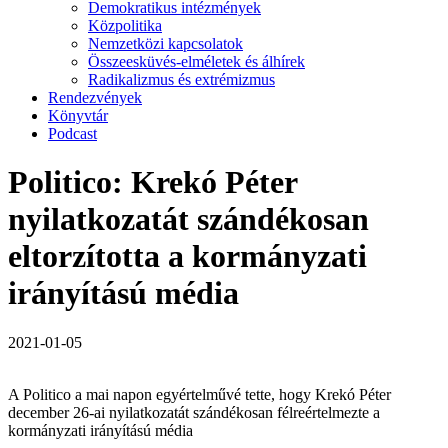
Demokratikus intézmények
Közpolitika
Nemzetközi kapcsolatok
Összeesküvés-elméletek és álhírek
Radikalizmus és extrémizmus
Rendezvények
Könyvtár
Podcast
Politico: Krekó Péter
nyilatkozatát szándékosan
eltorzította a kormányzati
irányítású média
2021-01-05
A Politico a mai napon egyértelművé tette, hogy Krekó Péter
december 26-ai nyilatkozatát szándékosan félreértelmezte a
kormányzati irányítású média