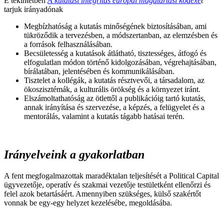
E tekintetben
A kutatási integritás európai magatartási kódexé
t
tarjuk irányadónak
Megbízhatóság a kutatás minőségének biztosításában, ami
tükröződik a tervezésben, a módszertanban, az elemzésben és
a források felhasználásában.
Becsületesség a kutatások átlátható, tisztességes, átfogó és
elfogulatlan módon történő kidolgozásában, végrehajtásában,
bírálatában, jelentésében és kommunikálásában.
Tisztelet a kollégák, a kutatás résztvevői, a társadalom, az
ökoszisztémák, a kulturális örökség és a környezet iránt.
Elszámoltathatóság az ötlettől a publikációig tartó kutatás,
annak irányítása és szervezése, a képzés, a felügyelet és a
mentorálás, valamint a kutatás tágabb hatásai terén.
Irányelveink a gyakorlatban
A fent megfogalmazottak maradéktalan teljesítését a Political Capital
ügyvezetője, operatív és szakmai vezetője testületként ellenőrzi és
felel azok betartásáért. Amennyiben szükséges, külső szakértőt
vonnak be egy-egy helyzet kezelésébe, megoldásába.