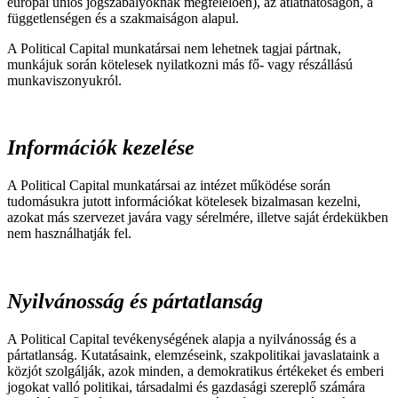
európai uniós jogszabályoknak megfelelően), az átláthatóságon, a
függetlenségen és a szakmaiságon alapul.
A Political Capital munkatársai nem lehetnek tagjai pártnak,
munkájuk során kötelesek nyilatkozni más fő- vagy részállású
munkaviszonyukról.
Információk kezelése
A Political Capital munkatársai az intézet működése során
tudomásukra jutott információkat kötelesek bizalmasan kezelni,
azokat más szervezet javára vagy sérelmére, illetve saját érdekükben
nem használhatják fel.
Nyilvánosság és pártatlanság
A Political Capital tevékenységének alapja a nyilvánosság és a
pártatlanság. Kutatásaink, elemzéseink, szakpolitikai javaslataink a
közjót szolgálják, azok minden, a demokratikus értékeket és emberi
jogokat valló politikai, társadalmi és gazdasági szereplő számára