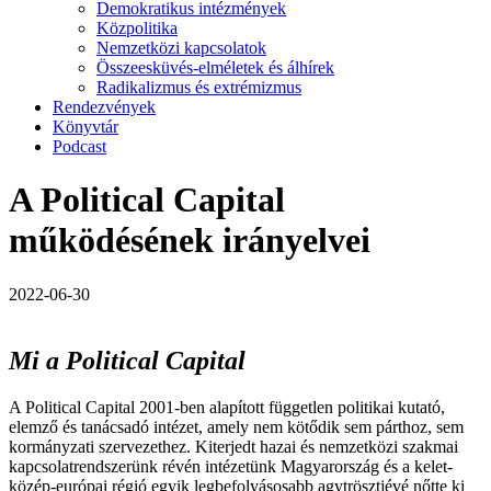
Demokratikus intézmények
Közpolitika
Nemzetközi kapcsolatok
Összeesküvés-elméletek és álhírek
Radikalizmus és extrémizmus
Rendezvények
Könyvtár
Podcast
A Political Capital
működésének irányelvei
2022-06-30
Mi a Political Capital
A Political Capital 2001-ben alapított független politikai kutató,
elemző és tanácsadó intézet, amely nem kötődik sem párthoz, sem
kormányzati szervezethez. Kiterjedt hazai és nemzetközi szakmai
kapcsolatrendszerünk révén intézetünk Magyarország és a kelet-
közép-európai régió egyik legbefolyásosabb agytrösztjévé nőtte ki