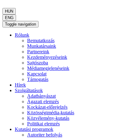
HUN
ENG
Toggle navigation
Rólunk
Bemutatkozás
Munkatársaink
Partnereink
Kezdeményezéseink
Sajtószoba
Médiamegjelenéseink
Kapcsolat
Támogatás
Hírek
Szolgáltatások
Adatbányászat
Ágazati elemzés
Kockázat-előrejelzés
Közösségimédia-kutatás
Közvélemény-kutatás
Politikai elemzés
Kutatási programok
Autoriter befolyás