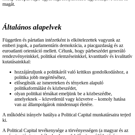
magát.
Általános alapelvek
Független és pártatlan intézetként is elkötelezettek vagyunk az
emberi jogok, a parlamentáris demokrácia, a piacgazdaság és az
euroatlanti orientáció mellett. Célunk, hogy párbeszédet generáló
rendezvényeinkkel, politikai elemzéseinkkel, kvantitatív és kvalitatív
kutatásainkkal:
hozzájáruljunk a politikáról való kritikus gondolkodáshoz, a
politika jobb megértéséhez,
elősegítsük az ismereteken és tényeken alapuló
politikaformálást és közbeszédet,
olyan politikai témákat emeljünk be a közbeszédbe,
amelyeknek – közvetlenül vagy közvetve – komoly hatása
van az állampolgárok mindennapi életére.
A működési irányelv hatálya a Political Capital munkatársaira terjed
ki.
A Political Capital tevékenysége a törvényességen (a magyar és az