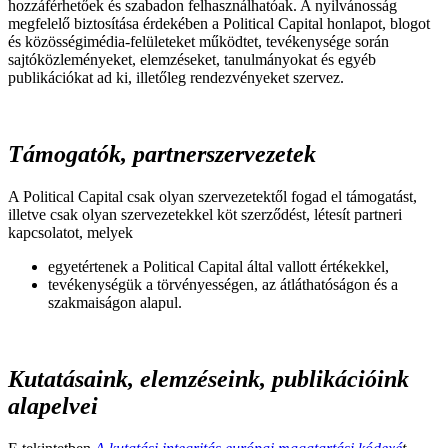
hozzáférhetőek és szabadon felhasználhatóak. A nyilvánosság
megfelelő biztosítása érdekében a Political Capital honlapot, blogot
és közösségimédia-felületeket működtet, tevékenysége során
sajtóközleményeket, elemzéseket, tanulmányokat és egyéb
publikációkat ad ki, illetőleg rendezvényeket szervez.
Támogatók, partnerszervezetek
A Political Capital csak olyan szervezetektől fogad el támogatást,
illetve csak olyan szervezetekkel köt szerződést, létesít partneri
kapcsolatot, melyek
egyetértenek a Political Capital által vallott értékekkel,
tevékenységük a törvényességen, az átláthatóságon és a
szakmaiságon alapul.
Kutatásaink, elemzéseink, publikációink
alapelvei