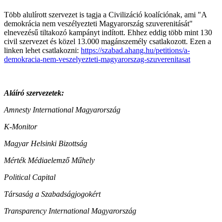
Több alulírott szervezet is tagja a Civilizáció koalíciónak, ami "A
demokrácia nem veszélyezteti Magyarország szuverenitását"
elnevezésű tiltakozó kampányt indított. Ehhez eddig több mint 130
civil szervezet és közel 13.000 magánszemély csatlakozott. Ezen a
linken lehet csatlakozni:
https://szabad.ahang.hu/petitions/a-
demokracia-nem-veszelyezteti-magyarorszag-szuverenitasat
Aláíró szervezetek:
Amnesty International Magyarország
K-Monitor
Magyar Helsinki Bizottság
Mérték Médiaelemző Műhely
Political Capital
Társaság a Szabadságjogokért
Transparency International Magyarország