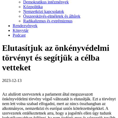
Demokratikus intézmények
Közpolitika
Nemzetközi kapcsolatok
Összeesküvés-elméletek és álhírek
Radikalizmus és extrémizmus
Rendezvények
Könyvtár
Podcast
Elutasítjuk az önkényvédelmi
törvényt és segítjük a célba
vetteket
2023-12-13
Az alulírott szervezetek a parlament által megszavazott
önkényvédelmi törvény végső változatát is elutasítják. Ezt a törvényt
nem lett volna szabad elfogadni, mert az nincs összhangban az
alkotmányos, nemzetközi és európai uniós kötelezettségekkel. A
szervezetek emlékeztetnek arra, hogy a jogsértés ellen úgy tudunk
leghatékonyabban fellépni, ha nem ijedünk meg és végezzük tovább