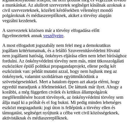
a munkánkat. Az alulírott szervezetek segítséget kínálnak azoknak a
civil szervezeteknek, közéleti kérdésekben véleményt mondó
polgároknak és médiaszereplőknek, akiket a törvény alapján
vegzálni kezdenek.
A szervezetek közösen már a törvény elfogadása előtt
figyelmeztettek annak
veszélyeire
.
A most elfogadott jogszabály nem felel meg a demokratikus
jogállam kritériumainak, és a felálló Szuverenitásvédelmi Hivatal
nem jogállami hatóság, önkényes eljárása ellen nem lehet bírósághoz
fordulni. Az önkényvédelmi törvény nem más, mint titkosszolgálati
eszközökre épülő politikai propagandaprojekt, ellene pedig két
eszközünk van: példát mutatni azzal, hogy nem hajlunk meg az
önkénynek, valamint szolidárisan együttműködünk a
szövetségeseinkkel. Mert a hatalom éppen azt akarja elérni, hogy
egyedül maradjunk a félelmeinkkel. De láttunk már ilyet. Ahogy a
korábbi, a még független civilek és kritikus állampolgárok
megfélemlítésére hozott törvények, az önkényvédelmi törvény sem
állja majd ki a próbát és el fog bukni. Mi pedig minden lehetséges
eszközt megragadunk: jogi úton is fellépünk a törvény ellen és
támogatást, segítséget nyújtunk a célba vett civil közösségeknek,
aktivistáknak és médiaszereplőknek.