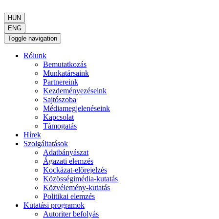
HUN
ENG
Toggle navigation
Rólunk
Bemutatkozás
Munkatársaink
Partnereink
Kezdeményezéseink
Sajtószoba
Médiamegjelenéseink
Kapcsolat
Támogatás
Hírek
Szolgáltatások
Adatbányászat
Ágazati elemzés
Kockázat-előrejelzés
Közösségimédia-kutatás
Közvélemény-kutatás
Politikai elemzés
Kutatási programok
Autoriter befolyás