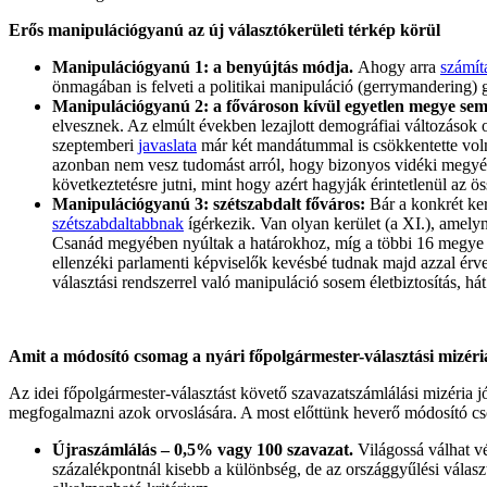
Erős manipulációgyanú az új választókerületi térkép körül
Manipulációgyanú 1: a benyújtás módja.
Ahogy arra
számíta
önmagában is felveti a politikai manipuláció (gerrymandering) 
Manipulációgyanú 2: a fővároson kívül egyetlen megye se
elvesznek. Az elmúlt években lezajlott demográfiai változások
szeptemberi
javaslata
már két mandátummal is csökkentette volna
azonban nem vesz tudomást arról, hogy bizonyos vidéki megy
következtetésre jutni, mint hogy azért hagyják érintetlenül a
Manipulációgyanú 3: szétszabdalt főváros:
Bár a konkrét ker
szétszabdaltabbnak
ígérkezik. Van olyan kerület (a XI.), amely
Csanád megyében nyúltak a határokhoz, míg a többi 16 megye é
ellenzéki parlamenti képviselők kevésbé tudnak majd azzal érve
választási rendszerrel való manipuláció sosem életbiztosítás, há
Amit a módosító csomag a nyári főpolgármester-választási mizér
Az idei főpolgármester-választást követő szavazatszámlálási mizéria jó
megfogalmazni azok orvoslására. A most előttünk heverő módosító cs
Újraszámlálás – 0,5% vagy 100 szavazat.
Világossá válhat vé
százalékpontnál kisebb a különbség, de az országgyűlési választ