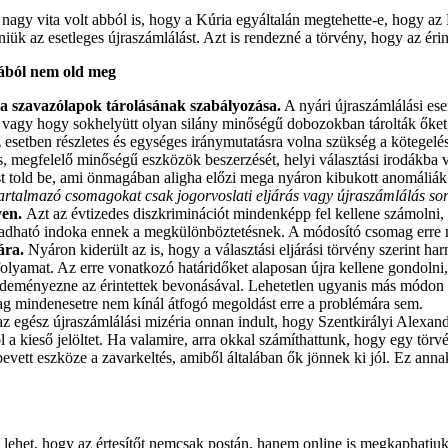
nagy vita volt abból is, hogy a Kúria egyáltalán megtehette-e, hogy az
niük az esetleges újraszámlálást. Azt is rendezné a törvény, hogy az éri
iából nem old meg
 a szavazólapok tárolásának szabályozása.
A nyári újraszámlálási es
vagy hogy sokhelyütt olyan silány minőségű dobozokban tárolták őket,
esetben részletes és egységes iránymutatásra volna szükség a kötegelés
s, megfelelő minőségű eszközök beszerzését, helyi választási irodákba 
st told be, ami önmagában aligha előzi mega nyáron kibukott anomáliá
rtalmazó csomagokat csak jogorvoslati eljárás vagy újraszámlálás sorá
yen.
Azt az évtizedes diszkriminációt mindenképp fel kellene számolni, am
ogadható indoka ennek a megkülönböztetésnek. A módosító csomag erre 
gára.
Nyáron kiderült az is, hogy a választási eljárási törvény szerint ha
ti folyamat. Az erre vonatkozó határidőket alaposan újra kellene gondol
eményezne az érintettek bevonásával. Lehetetlen ugyanis más módon ol
ag mindenesetre nem kínál átfogó megoldást erre a problémára sem.
 egész újraszámlálási mizéria onnan indult, hogy Szentkirályi Alexandrá
a kieső jelöltet. Ha valamire, arra okkal számíthattunk, hogy egy törv
ett eszköze a zavarkeltés, amiből általában ők jönnek ki jól. Ez annak
 lehet, hogy az értesítőt nemcsak postán, hanem online is megkaphatjuk.