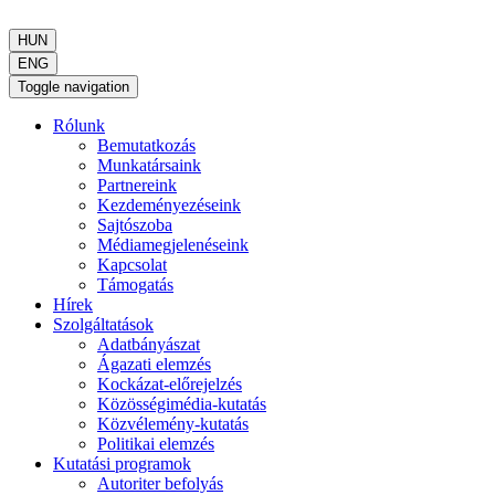
HUN
ENG
Toggle navigation
Rólunk
Bemutatkozás
Munkatársaink
Partnereink
Kezdeményezéseink
Sajtószoba
Médiamegjelenéseink
Kapcsolat
Támogatás
Hírek
Szolgáltatások
Adatbányászat
Ágazati elemzés
Kockázat-előrejelzés
Közösségimédia-kutatás
Közvélemény-kutatás
Politikai elemzés
Kutatási programok
Autoriter befolyás