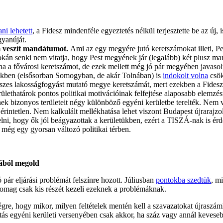
ni lehetett
, a Fidesz mindenféle egyeztetés nélkül terjesztette be az új
gyanúját.
m veszít mandátumot.
Ami az egy megyére jutó keretszámokat illeti, 
 okán senki nem vitatja, hogy Pest megyének jár (legalább) két plusz m
 a fővárosi keretszámot, de ezek mellett még jó pár megyében javasolt
ékben (elsősorban Somogyban, de akár Tolnában) is
indokolt volna
csök
z összes lakosságfogyást mutató megye keretszámát, mert ezekben a Fide
ülethatárok pontos politikai motivációinak felfejtése alaposabb elemzést
nek bizonyos területeit négy különböző egyéni kerületbe terelték. Nem 
rintetlen. Nem kalkulált mellékhatása lehet viszont Budapest újrarajz
lni, hogy ők jól beágyazottak a kerületükben, ezért a TISZÁ-nak is érd
t még egy gyorsan változó politikai térben.
iából megold
 pár eljárási problémát felszínre hozott. Júliusban
pontokba szedtük
, m
omag csak kis részét kezeli ezeknek a problémáknak.
gre, hogy mikor, milyen feltételek mentén kell a szavazatokat újraszámlá
ás egyéni kerületi versenyében csak akkor, ha száz vagy annál kevesebb 