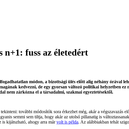
 n+1: fuss az életedért
dhatatlan módon, a bizottsági ülés előtt alig néhány órával lehet
agának kedvezni, de egy gyorsan változó politikai helyzetben ez ne
dal nem zárkózna el a társadalmi, szakmai egyeztetésektől.
ekinteni: további módosítók sora érkezhet még, akár a végszavazás elő
gyanis semmi sem tiltja, hogy akár az utolsó pillanatig is változtassana
 is kijátszható, ahogy arra már
volt is példa
. Az alábbiakban tehát szi