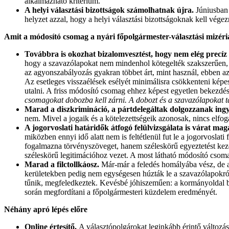
alkalmazható kritérium.
A helyi választási bizottságok számolhatnak újra.
Júniusban 
helyzet azzal, hogy a helyi választási bizottságoknak kell végez
Amit a módosító csomag a nyári főpolgármester-választási mizér
Továbbra is okozhat bizalomvesztést, hogy nem elég precíz
hogy a szavazólapokat nem mindenhol kötegelték szakszerűen, 
az agyonszabályozás gyakran többet árt, mint használ, ebben az 
Az esetleges visszaélések esélyét minimálisra csökkenteni képe
utalni. A friss módosító csomag ehhez képest egyetlen bekezdé
csomagokat dobozba kell zárni. A dobozt és a szavazólapokat ta
Marad a diszkrimináció, a pártdelegáltak dolgozzanak ing
nem. Mivel a jogaik és a kötelezettségeik azonosak, nincs elf
A jogorvoslati határidők átfogó felülvizsgálata is várat ma
miközben ennyi idő alatt nem is feltétlenül fut le a jogorvosla
fogalmazna törvényszöveget, hanem széleskörű egyeztetést kezd
széleskörű legitimációhoz vezet. A most látható módosító csom
Marad a filctollkáosz.
Már-már a feledés homályába vész, de az
kerületekben pedig nem egységesen húzták le a szavazólapokról 
tűnik, megfeledkeztek. Kevésbé jóhiszeműen: a kormányoldal bev
során megfordítani a főpolgármesteri küzdelem eredményét.
Néhány apró lépés előre
Online értesítő.
A választópolgárokat leginkább érintő változás