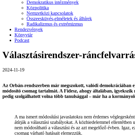
Demokratikus intézmények
Közpolitika
Nemzetközi kapcsolatok
Összeesküvés-elméletek és álhírek
Radikalizmus és extrémizmus
Rendezvények
Könyvtár
Podcast
Választásirendszer-ráncfelvarrás
2024-11-19
Az Orbán-rendszerben már megszokott, valódi demokráciában elfoga
módosító csomag tartalmát. A Fidesz, ahogy általában, igyekszik m
pedig szolgálhatott volna több tanulsággal – már ha a kormányol
A ma ismert módosítási javaslatokra nem érdemes véglegesként t
átírják a választási szabályokat. A közhiedelemmel ellentétben u
nem módosítható a választási és az azt megelőző évben. Igaz, ez
csomag várható hatásait elemezzük.