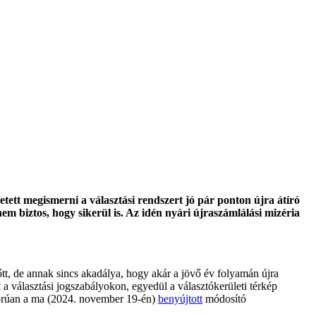
ett megismerni a választási rendszert jó pár ponton újra átíró
m biztos, hogy sikerül is. Az idén nyári újraszámlálási mizéria
tt, de annak sincs akadálya, hogy akár a jövő év folyamán újra
k a választási jogszabályokon, egyedül a választókerületi térkép
gorúan a ma (2024. november 19-én)
benyújtott
módosító