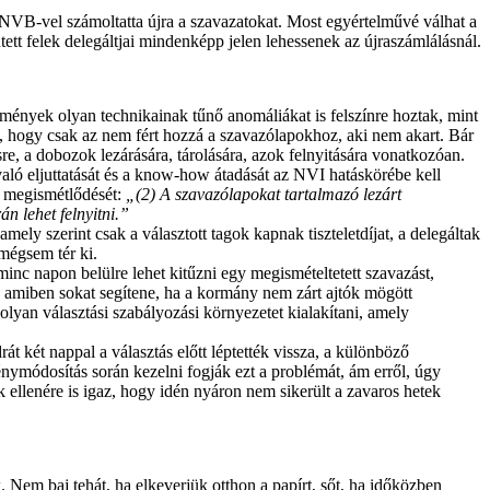
 NVB-vel számoltatta újra a szavazatokat. Most egyértelművé válhat a
ntett felek delegáltjai mindenképp jelen lehessenek az újraszámlálásnál.
emények olyan technikainak tűnő anomáliákat is felszínre hoztak, mint
 hogy csak az nem fért hozzá a szavazólapokhoz, aki nem akart. Bár
re, a dobozok lezárására, tárolására, azok felnyitására vonatkozóan.
való eljuttatását és a know-how átadását az NVI hatáskörébe kell
k megismétlődését:
„(2) A szavazólapokat tartalmazó lezárt
n lehet felnyitni.”
ely szerint csak a választott tagok kapnak tiszteletdíjat, a delegáltak
mégsem tér ki.
rminc napon belülre lehet kitűzni egy megismételtetett szavazást,
ni, amiben sokat segítene, ha a kormány nem zárt ajtók mögött
yan választási szabályozási környezetet kialakítani, amely
t két nappal a választás előtt léptették vissza, a különböző
énymódosítás során kezelni fogják ezt a problémát, ám erről, úgy
 ellenére is igaz, hogy idén nyáron nem sikerült a zavaros hetek
 Nem baj tehát, ha elkeverjük otthon a papírt, sőt, ha időközben