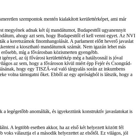
, ismeretlen szempontok mentén kialakított kerülettérképet, ami már
Pest megyének adnak két új mandátumot, Budapesttől ugyanennyit
andátum, ahogy azt sem, hogy Budapesttől el kell venni egyet. Az NVI
ák a keretszámok finomhangolását. A parlament előtt heverő javaslat
kenteni a kiosztható mandátumok számát. Nem igazán lehet más
sz erősebb, míg a fővárosban közismerten gyengébb.
 igényel, az új fővárosi kerülettérkép még a hatályosnál is jóval
világos az sem, hogy a fővároson kívül miért épp Fejér és Csongrád-
olásának, hogy egy TISZÁ-val való tárgyalás során az inkumbens
eke volna támogatni őket. Ebből az egy apróságból is látszik, hogy a
ik a legégetőbb anomáliák, és igyekeztünk konstruktív javaslatokat is
lni. A legtöbb esetben akkor, ha az első két helyezett között fél
voks választja el a második helyezettet az elsőtől. Ez világos, jól