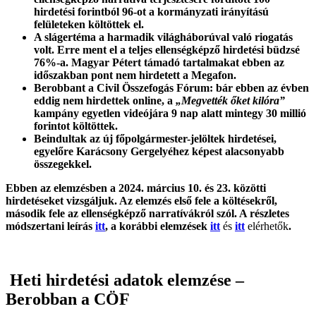
hirdetési forintból 96-ot a kormányzati irányítású
felületeken költöttek el.
A slágertéma a harmadik világháborúval való riogatás
volt. Erre ment el a teljes ellenségképző hirdetési büdzsé
76%-a. Magyar Pétert támadó tartalmakat ebben az
időszakban pont nem hirdetett a Megafon.
Berobbant a Civil Összefogás Fórum: bár ebben az évben
eddig nem hirdettek online, a
„Megvették őket kilóra”
kampány egyetlen videójára 9 nap alatt mintegy 30 millió
forintot költöttek.
Beindultak az új főpolgármester-jelöltek hirdetései,
egyelőre Karácsony Gergelyéhez képest alacsonyabb
összegekkel.
Ebben az elemzésben a 2024. március 10. és 23. közötti
hirdetéseket vizsgáljuk. Az elemzés első fele a költésekről,
második fele az ellenségképző narratívákról szól. A részletes
módszertani leírás
itt
, a korábbi elemzések
itt
és
itt
elérhetők
.
Heti hirdetési adatok elemzése –
Berobban a CÖF