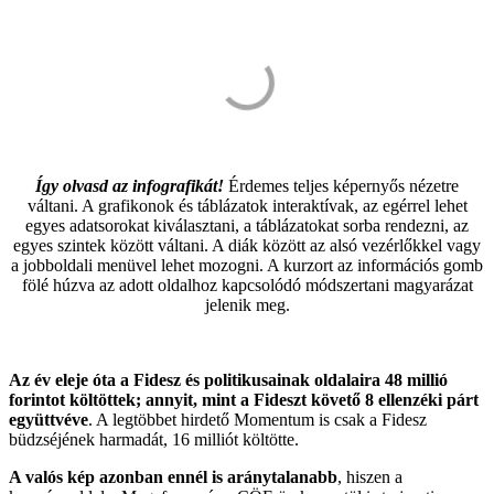
Így olvasd az infografikát!
Érdemes teljes képernyős nézetre
váltani. A grafikonok és táblázatok interaktívak, az egérrel lehet
egyes adatsorokat kiválasztani, a táblázatokat sorba rendezni, az
egyes szintek között váltani. A diák között az alsó vezérlőkkel vagy
a jobboldali menüvel lehet mozogni. A kurzort az információs gomb
fölé húzva az adott oldalhoz kapcsolódó módszertani magyarázat
jelenik meg.
Az év eleje óta a Fidesz és politikusainak oldalaira 48 millió
forintot költöttek; annyit, mint a Fideszt követő 8 ellenzéki párt
együttvéve
. A legtöbbet hirdető Momentum is csak a Fidesz
büdzséjének harmadát, 16 milliót költötte.
A valós kép azonban ennél is aránytalanabb
, hiszen a