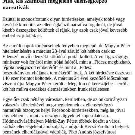
Más, kis számban megjelenő ellenségképző
narratívák
Ezúttal is azonosítottunk olyan hirdetéseket, amelyek többé vagy
kevésbé kimerítik az ellenségképző narratíva fogalmát, de jóval
kisebb összegeket költöttek el rájuk, így azok csak jóval kevesebb
emberhez jutottak el.
Az elmúlt napok történéseinek fényében meglepő, de Magyar Péter
hiteltelenítésére a március 23-ával záruló két hétben csak az
Ellenszél nevű ellenzéki kötődésű portál költött. A volt igazságügyi
miniszter volt férjéről mint trójai falóról, mint a „Fidesz megbízható,
régóta beágyazott emberéről” és mint a „Fidesz
boszorkánykonyhájának termékéről” írtak. A két hirdetésre összesen
140 ezer forintot költöttek. A március 24-ével kezdődő időszakban
viszont újra Magyar Péter került a Megafon célkeresztjébe – erről a
két hét múlva esedékes elemzésünkben írunk részletesen.
Egyelőre csak néhány városban, kerületben, de az önkormányzati
választás közeledtével meg-megjelennek az ellenségképző
narratívák bizonyos helyi Facebook-hirdetésekben, még ha jóval
enyhébben is, mint az országos ügyekkel kapcsolatosan.
Hódmezővásárhelyen Márki-Zay Pétert többek között a városi
kórház ellenségeként ábrázolják, a nógrádi Becsó Zsoltot a helyiek
pénzének elherdálásával vádolják, Pikó András józsefvárosi