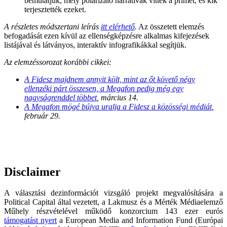
bemutatjuk, mely polarizáló narratívák vitték a prímet, és kik
terjesztették ezeket.
A részletes módszertani leírás
itt elérhető
.
Az összetett elemzés
befogadását ezen kívül az ellenségképzésre alkalmas kifejezések
listájával és látványos, interaktív infografikákkal segítjük.
Az elemzéssorozat korábbi cikkei:
A Fidesz majdnem annyit költ, mint az őt követő négy
ellenzéki párt összesen, a Megafon pedig még egy
nagyságrenddel többet
, március 14.
A Megafon mögé bújva uralja a Fidesz a közösségi médiát
,
február 29.
Disclaimer
A választási dezinformációt vizsgáló projekt megvalósítására a
Political Capital által vezetett, a Lakmusz és a Mérték Médiaelemző
Műhely részvételével működő konzorcium 143 ezer eurós
támogatást nyert
a European Media and Information Fund (Európai