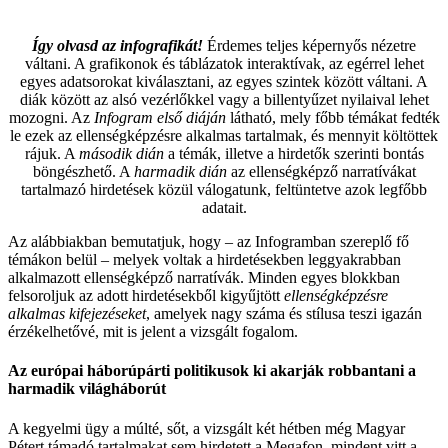
Így olvasd az infografikát!
Érdemes teljes képernyős nézetre
váltani. A grafikonok és táblázatok interaktívak, az egérrel lehet
egyes adatsorokat kiválasztani, az egyes szintek között váltani. A
diák között az alsó vezérlőkkel vagy a billentyűzet nyilaival lehet
mozogni. Az
Infogram első diáján
látható, mely főbb témákat fedték
le ezek az ellenségképzésre alkalmas tartalmak, és mennyit költöttek
rájuk. A
második dián
a témák, illetve a hirdetők szerinti bontás
böngészhető. A
harmadik dián
az ellenségképző narratívákat
tartalmazó hirdetések közül válogatunk, feltüntetve azok legfőbb
adatait.
Az alábbiakban bemutatjuk, hogy – az Infogramban szereplő fő
témákon belül – melyek voltak a hirdetésekben leggyakrabban
alkalmazott ellenségképző narratívák. Minden egyes blokkban
felsoroljuk az adott hirdetésekből kigyűjtött
ellenségképzésre
alkalmas kifejezéseket
, amelyek nagy száma és stílusa teszi igazán
érzékelhetővé, mit is jelent a vizsgált fogalom.
Az európai háborúpárti politikusok ki akarják robbantani a
harmadik világháborút
A kegyelmi ügy a múlté, sőt, a vizsgált két hétben még Magyar
Pétert támadó tartalmakat sem hirdetett a Megafon, mindent vitt a