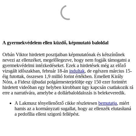
A gyermekvédelem ellen küzdő, képmutató baloldal
Orbán Viktor hirdetett posztjaiban képmutatónak és kétszínűnek
nevezi az ellenzéket, megelőlegezve, hogy nem fogják támogatni a
gyermekvédelmi intézkedéseket. Ezek a hirdetések még az előző
vizsgált időszakban, február 18-án
indultak
, de egészen március 15-
éig futottak, összesen 1,9 millió forint értékben. Emellett Király
Nóra, a Fidesz újbudai polgármesterjelöltje egy 150 ezer forintért
hirdetett videóban egy helyben kirobbant ügy kapcsán csatlakozik rá
erre a narratívára, amelybe a dollárbaloldalozás is belekeveredik.
A Lakmusz tényellenőrző cikke részletesen
bemutatja
, miért
hamis az a kormányzati sugallat, hogy az ellenzék elutasítaná
a pedofília elleni szigorú fellépést.