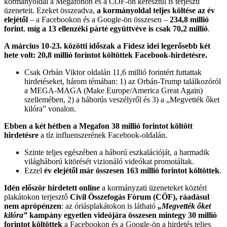
kormányoldal a Megafonon és a CÖF-ön keresztül is terjeszti
üzeneteit. Ezeket összeadva,
a kormányoldal teljes költése az év
elejétől
– a Facebookon és a Google-ön összesen –
234,8 millió
forint
,
míg a 13 ellenzéki párté együttvéve is csak 70,2 millió
.
A március 10-23. közötti időszak a Fidesz idei legerősebb két
hete volt: 20,8 millió forintot költöttek Facebook-hirdetésre.
Csak Orbán Viktor oldalán 11,6 millió forintért futtattak
hirdetéseket, három témában: 1) az Orbán-Trump találkozóról
a MEGA-MAGA (Make Europe/America Great Again)
szellemében, 2) a háborús veszélyről és 3) a „Megvették őket
kilóra” vonalon.
Ebben a két hétben
a Megafon 38 millió forintot költött
hirdetésre
a tíz influenszerének Facebook-oldalán.
Szinte teljes egészében a háború eszkalációját, a harmadik
világháború kitörését vizionáló videókat promotáltak.
Ezzel
év elejétől már összesen 163 millió forintot költöttek
.
Idén először hirdetett online
a kormányzati üzeneteket köztéri
plakátokon terjesztő
Civil Összefogás Fórum (CÖF), ráadásul
nem aprópénzen
: az óriásplakátokon is látható
„Megvették őket
kilóra”
kampány egyetlen videójára összesen mintegy 30 millió
forintot költöttek
a Facebookon és a Google-ön a hirdetés teljes