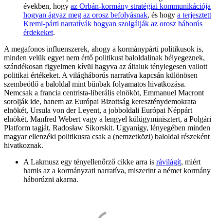
években, hogy
az Orbán-kormány stratégiai kommunikációja
hogyan ágyaz meg az orosz befolyásnak
, és hogy
a terjesztett
Kreml-párti narratívák hogyan szolgálják az orosz háborús
érdekeket
.
A megafonos influenszerek, ahogy a kormánypárti politikusok is,
minden velük egyet nem értő politikust baloldalinak bélyegeznek,
szándékosan figyelmen kívül hagyva az általuk ténylegesen vallott
politikai értékeket. A világháborús narratíva kapcsán különösen
szembeötlő a baloldal mint bűnbak folyamatos hivatkozása.
Nemcsak a francia centrista-liberális elnököt, Emmanuel Macront
sorolják ide, hanem az Európai Bizottság kereszténydemokrata
elnökét, Ursula von der Leyent, a jobboldali Európai Néppárt
elnökét, Manfred Webert vagy a lengyel külügyminisztert, a Polgári
Platform tagját, Radosław Sikorskit. Ugyanígy, lényegében minden
magyar ellenzéki politikusra csak a (nemzetközi) baloldal részeként
hivatkoznak.
A Lakmusz egy tényellenőrző cikke arra is
rávilágít
, miért
hamis az a kormányzati narratíva, miszerint a német kormány
háborúzni akarna.