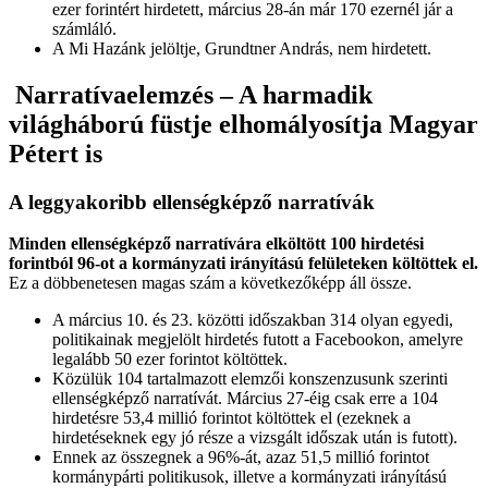
ezer forintért hirdetett, március 28-án már 170 ezernél jár a
számláló.
A Mi Hazánk jelöltje, Grundtner András, nem hirdetett.
Narratívaelemzés – A harmadik
világháború füstje elhomályosítja Magyar
Pétert is
A leggyakoribb ellenségképző narratívák
Minden ellenségképző narratívára elköltött 100 hirdetési
forintból 96-ot a kormányzati irányítású felületeken költöttek el.
Ez a döbbenetesen magas szám a következőképp áll össze.
A március 10. és 23. közötti időszakban 314 olyan egyedi,
politikainak megjelölt hirdetés futott a Facebookon, amelyre
legalább 50 ezer forintot költöttek.
Közülük 104 tartalmazott elemzői konszenzusunk szerinti
ellenségképző narratívát. Március 27-éig csak erre a 104
hirdetésre 53,4 millió forintot költöttek el (ezeknek a
hirdetéseknek egy jó része a vizsgált időszak után is futott).
Ennek az összegnek a 96%-át, azaz 51,5 millió forintot
kormánypárti politikusok, illetve a kormányzati irányítású