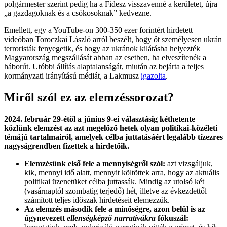
polgármester szerint pedig ha a Fidesz visszavenné a kerületet, újra
„a gazdagoknak és a csókosoknak” kedvezne.
Emellett, egy a YouTube-on 300-350 ezer forintért hirdetett
videóban Toroczkai László arról beszélt, hogy őt személyesen ukrán
terroristák fenyegetik, és hogy az ukránok kilátásba helyezték
Magyarország megszállását abban az esetben, ha elveszítenék a
háborút. Utóbbi állítás alaptalanságát, miután az bejárta a teljes
kormányzati irányítású médiát, a Lakmusz
igazolta
.
Miről szól ez az elemzéssorozat?
2024. február 29-étől a június 9-ei választásig kéthetente
közlünk elemzést az azt megelőző hetek olyan politikai-közéleti
témájú tartalmairól, amelyek célba juttatásáért legalább tízezres
nagyságrendben fizettek a hirdetőik.
Elemzésünk első fele a mennyiségről szól:
azt vizsgáljuk,
kik, mennyi idő alatt, mennyit költöttek arra, hogy az aktuális
politikai üzenetüket célba juttassák. Mindig az utolsó két
(vasárnaptól szombatig terjedő) hét, illetve az évkezdettől
számított teljes időszak hirdetéseit elemezzük.
Az elemzés második fele a minőségre, azon belül is az
úgynevezett
ellenségképző narratívákra
fókuszál: