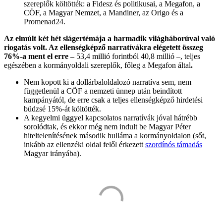
szereplők költötték: a Fidesz és politikusai, a Megafon, a
CÖF, a Magyar Nemzet, a Mandiner, az Origo és a
Promenad24.
Az elmúlt két hét slágertémája a harmadik világháborúval való
riogatás volt. Az
ellenségképző narratívákra elégetett összeg
76%-a ment el erre –
53,4 millió forintból 40,8 millió –, teljes
egészében a kormányoldali szereplők, főleg a Megafon által
.
Nem kopott ki a dollárbaloldalozó narratíva sem, nem
függetlenül a CÖF a nemzeti ünnep után beindított
kampányától, de erre csak a teljes ellenségképző hirdetési
büdzsé 15%-át költötték.
A kegyelmi üggyel kapcsolatos narratívák jóval hátrébb
sorolódtak, és ekkor még nem indult be Magyar Péter
hiteltelenítésének második hulláma a kormányoldalon (sőt,
inkább az ellenzéki oldal felől érkezett
szordínós támadás
Magyar irányába).