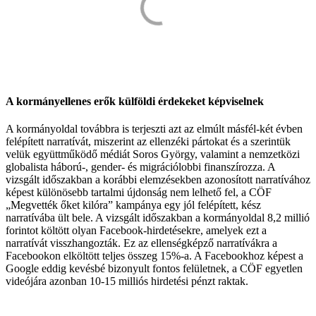
A kormányellenes erők külföldi érdekeket képviselnek
A kormányoldal továbbra is terjeszti azt az elmúlt másfél-két évben
felépített narratívát, miszerint az ellenzéki pártokat és a szerintük
velük együttműködő médiát Soros György, valamint a nemzetközi
globalista háború-, gender- és migrációlobbi finanszírozza. A
vizsgált időszakban a korábbi elemzésekben azonosított narratívához
képest különösebb tartalmi újdonság nem lelhető fel, a CÖF
„Megvették őket kilóra” kampánya egy jól felépített, kész
narratívába ült bele. A vizsgált időszakban a kormányoldal 8,2 millió
forintot költött olyan Facebook-hirdetésekre, amelyek ezt a
narratívát visszhangozták. Ez az ellenségképző narratívákra a
Facebookon elköltött teljes összeg 15%-a. A Facebookhoz képest a
Google eddig kevésbé bizonyult fontos felületnek, a CÖF egyetlen
videójára azonban 10-15 milliós hirdetési pénzt raktak.