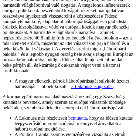
harmadik világháborúval való riogatás. A megafonos influenszerek
európai politikusok beszédeiből kivágott részeket manipulatívan
összevágva igyekeznek visszaterelni a közbeszédet a Fidesz
kampánytémái köré, alaptalanul háborúpártisággal és a globalista
érdekek kiszolgálásával vádolva európai, köztük magyar ellenzéki
politikusokat. A harmadik világháborús narratíva – aminek
népszerűsítésére 40,8 millió forintot égettek el a Facebookon – azt a
fals üzenetet erősíti, miszerint az idei választáson (is) a háború és a
béke között kell választani. Az érvelés szerint míg a „háborúpárti
baloldal” és a legtöbb nyugati ország bele akarja rángatni Európát az
orosz-ukrán háborúba, addig a Fidesz által fémjelzett jobboldal a
béke pártján áll, és kizárólag ők akarnak véget vetni a katonai
konfliktusnak.
A magyar ellenzéki pártok háborúpártiságát sulykoló üzenet
hamisságát – többek között –
a Lakmusz is igazolta
.
A kormánypárti narratíva alátámasztásához még egy Századvég-
kutatást is bevetnek, amely szerint az európai választók többsége
békét akar, szemben a dekadens európai elit háborúpártiságával.
A Lakmusz már részletesen
bemutatta
, hogy az idézett kutatás
leegyszerűsítő interpretációjánál mennyivel árnyaltabb a
háború európai megítélése.
A Political Capital számos elemzésében vizsgálta az elmúlt