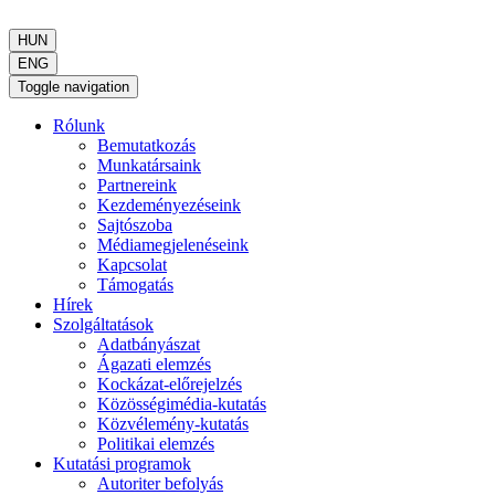
HUN
ENG
Toggle navigation
Rólunk
Bemutatkozás
Munkatársaink
Partnereink
Kezdeményezéseink
Sajtószoba
Médiamegjelenéseink
Kapcsolat
Támogatás
Hírek
Szolgáltatások
Adatbányászat
Ágazati elemzés
Kockázat-előrejelzés
Közösségimédia-kutatás
Közvélemény-kutatás
Politikai elemzés
Kutatási programok
Autoriter befolyás