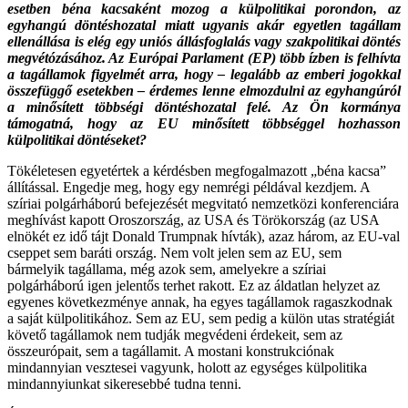
esetben béna kacsaként mozog a külpolitikai porondon, az
egyhangú döntéshozatal miatt ugyanis akár egyetlen tagállam
ellenállása is elég egy uniós állásfoglalás vagy szakpolitikai döntés
megvétózásához. Az Európai Parlament (EP) több ízben is felhívta
a tagállamok figyelmét arra, hogy – legalább az emberi jogokkal
összefüggő esetekben – érdemes lenne elmozdulni az egyhangúról
a minősített többségi döntéshozatal felé. Az Ön kormánya
támogatná, hogy az EU minősített többséggel hozhasson
külpolitikai döntéseket?
Tökéletesen egyetértek a kérdésben megfogalmazott „béna kacsa”
állítással. Engedje meg, hogy egy nemrégi példával kezdjem. A
szíriai polgárháború befejezését megvitató nemzetközi konferenciára
meghívást kapott Oroszország, az USA és Törökország (az USA
elnökét ez idő tájt Donald Trumpnak hívták), azaz három, az EU-val
cseppet sem baráti ország. Nem volt jelen sem az EU, sem
bármelyik tagállama, még azok sem, amelyekre a szíriai
polgárháború igen jelentős terhet rakott. Ez az áldatlan helyzet az
egyenes következménye annak, ha egyes tagállamok ragaszkodnak
a saját külpolitikához. Sem az EU, sem pedig a külön utas stratégiát
követő tagállamok nem tudják megvédeni érdekeit, sem az
összeurópait, sem a tagállamit. A mostani konstrukciónak
mindannyian vesztesei vagyunk, holott az egységes külpolitika
mindannyiunkat sikeresebbé tudna tenni.