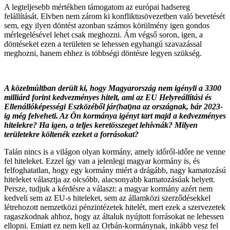
A legteljesebb mértékben támogatom az európai hadsereg
felállítását. Elvben nem zárom ki konfliktusövezetben való bevetését
sem, egy ilyen döntést azonban számos körülmény igen gondos
mérlegelésével lehet csak meghozni. Ám végső soron, igen, a
döntéseket ezen a területen se lehessen egyhangú szavazással
meghozni, hanem ehhez is többségi döntésre legyen szükség.
A közelmúltban derült ki, hogy Magyarország nem igényli a 3300
milliárd forint kedvezményes hitelt, ami az EU Helyreállítási és
Ellenállóképességi Eszközéből jár(hat)na az országnak, bár 2023-
ig még felveheti. Az Ön kormánya igényt tart majd a kedvezményes
hitelekre? Ha igen, a teljes keretösszeget lehívnák? Milyen
területekre költenék ezeket a forrásokat?
Talán nincs is a világon olyan kormány, amely időről-időre ne venne
fel hiteleket. Ezzel így van a jelenlegi magyar kormány is, és
felfoghatatlan, hogy egy kormány miért a drágább, nagy kamatozású
hiteleket választja az olcsóbb, alacsonyabb kamatozásúak helyett.
Persze, tudjuk a kérdésre a választ: a magyar kormány azért nem
kedveli sem az EU-s hiteleket, sem az államközi szerződésekkel
létrehozott nemzetközi pénzintézetek hitelét, mert ezek a szervezetek
ragaszkodnak ahhoz, hogy az általuk nyújtott forrásokat ne lehessen
ellopni. Emiatt ez nem kell az Orbán-kormánynak, inkább vesz fel