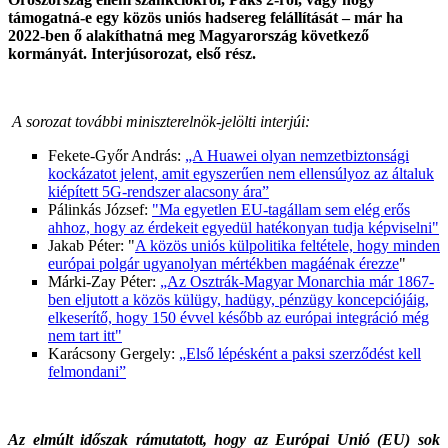
támogatná-e egy közös uniós hadsereg felállítását – már ha
2022-ben ő alakíthatná meg Magyarország következő
kormányát. Interjúsorozat, első rész.
A sorozat további miniszterelnök-jelölti interjúi:
Fekete-Győr András:
„A Huawei olyan nemzetbiztonsági
kockázatot jelent, amit egyszerűen nem ellensúlyoz az általuk
kiépített 5G-rendszer alacsony ára”
Pálinkás József:
"Ma egyetlen EU-tagállam sem elég erős
ahhoz, hogy az érdekeit egyedül hatékonyan tudja képviselni"
Jakab Péter: "
A közös uniós külpolitika feltétele, hogy minden
európai polgár ugyanolyan mértékben magáénak érezze
"
Márki-Zay Péter:
„Az Osztrák-Magyar Monarchia már 1867-
ben eljutott a közös külügy, hadügy, pénzügy koncepciójáig,
elkeserítő, hogy 150 évvel később az európai integráció még
nem tart itt"
Karácsony Gergely:
„Első lépésként a paksi szerződést kell
felmondani”
Az elmúlt időszak rámutatott, hogy az Európai Unió (EU) sok