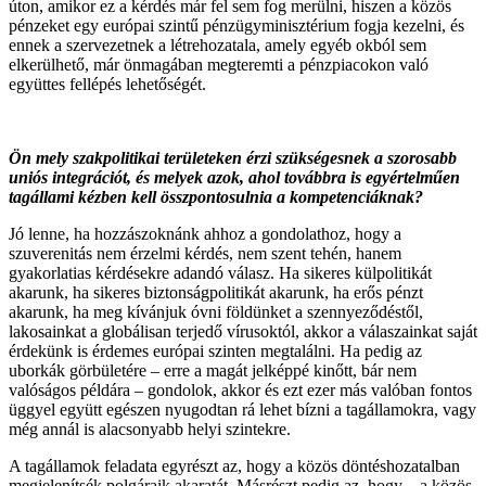
úton, amikor ez a kérdés már fel sem fog merülni, hiszen a közös
pénzeket egy európai szintű pénzügyminisztérium fogja kezelni, és
ennek a szervezetnek a létrehozatala, amely egyéb okból sem
elkerülhető, már önmagában megteremti a pénzpiacokon való
együttes fellépés lehetőségét.
Ön mely szakpolitikai területeken érzi szükségesnek a szorosabb
uniós integrációt, és melyek azok, ahol továbbra is egyértelműen
tagállami kézben kell összpontosulnia a kompetenciáknak?
Jó lenne, ha hozzászoknánk ahhoz a gondolathoz, hogy a
szuverenitás nem érzelmi kérdés, nem szent tehén, hanem
gyakorlatias kérdésekre adandó válasz. Ha sikeres külpolitikát
akarunk, ha sikeres biztonságpolitikát akarunk, ha erős pénzt
akarunk, ha meg kívánjuk óvni földünket a szennyeződéstől,
lakosainkat a globálisan terjedő vírusoktól, akkor a válaszainkat saját
érdekünk is érdemes európai szinten megtalálni. Ha pedig az
uborkák görbületére – erre a magát jelképpé kinőtt, bár nem
valóságos példára – gondolok, akkor és ezt ezer más valóban fontos
üggyel együtt egészen nyugodtan rá lehet bízni a tagállamokra, vagy
még annál is alacsonyabb helyi szintekre.
A tagállamok feladata egyrészt az, hogy a közös döntéshozatalban
megjelenítsék polgáraik akaratát. Másrészt pedig az, hogy – a közös