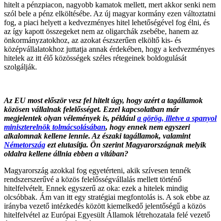
hitelt a pénzpiacon, nagyobb kamatok mellett, mert akkor senki nem
szól bele a pénz elköltésébe. Az új magyar kormány ezen változtatni
fog, a piaci helyett a kedvezményes hitel lehetőségével fog élni, és
az így kapott összegeket nem az oligarchák zsebébe, hanem az
önkormányzatokhoz, az azokat észszerűen elköltő kis- és
középvállalatokhoz juttatja annak érdekében, hogy a kedvezményes
hitelek az itt élő közösségek széles rétegeinek boldogulását
szolgálják.
Az EU most először vesz fel hitelt úgy, hogy azért a tagállamok
közösen vállalnak felelősséget. Ezzel kapcsolatban már
megjelentek olyan vélemények is, például
a görög, illetve a spanyol
miniszterelnök tolmácsolásában
, hogy ennek nem egyszeri
alkalomnak kellene lennie. Az északi tagállamok, valamint
Németország
ezt elutasítja. Ön szerint Magyarországnak melyik
oldalra kellene állnia ebben a vitában?
Magyarország azokkal fog egyetérteni, akik szívesen tennék
rendszerszerűvé a közös felelősségvállalás mellett történő
hitelfelvételt. Ennek egyszerű az oka: ezek a hitelek mindig
olcsóbbak. Ám van itt egy stratégiai megfontolás is. A sok ebbe az
irányba vezető intézkedés között kiemelkedő jelentőségű a közös
hitelfelvétel az Európai Egyesült Államok létrehozatala felé vezető