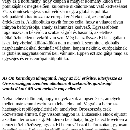
vagy az a körülmény, hogy csupán a magyar kormány külön utas
politikájának megfelelően, különféle diktátoroknak való kedvezéssel
EU-s döntések egész sorát vétózta meg, a globális politika
színpadáról kiradírozza az európai értékeket, sőt, az európai
érdekeket is. A külpolitika egyik fontos célja, hogy a világot olyan
irányba befolyásolja, amely számunkra kedvező. Egyszerűbben
fogalmazva: a békéről, a szabadságról és hasonló, az élethez
nélkülözhetetlen elvekről van szó. Még ha az összes EU-s tagállam
is ezt képviselné, külön-külön nem mennénk semmire a globális
nagyhatalmak által dominált világban, hanem nekünk, európaiaknak
is globális nagyhatalommá kell válnunk. Éppen ezt szolgálja majd az
egységes és erős európai külpolitika.
Az Ön kormánya támogatná, hogy az EU erősítse, kiterjessze az
Oroszországgal szemben alkalmazott szektorális gazdasági
szankciókat? Mi szól mellette vagy ellene?
Néha nehéz eldönteni, hogy melyek azok a jogsértések, amelyek
mellett már semmi esetre sem lehet elmenni. Vegyük a belorusz
hatóságok repülőgépeltérítését, amelyben Oroszország csak
közvetetten érintett, úgy viszont nagyon is. Lukasenka elnök eljutott
az állami terrorizmusig. Mindenki beláthatja, hogy ha ezt követően a
nemzetközi közösség, így az EU nem válaszol határozottan, gyorsan
és erőteljesen, Lukasenka ebből csak arra a következtetésre fog