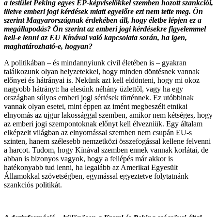
a testület Peking egyes EP-képviselőkkel szemben hozott szankciói,
illetve emberi jogi kérdések miatt egyelőre ezt nem tette meg. Ön
szerint Magyarországnak érdekében áll, hogy életbe lépjen ez a
megállapodás? Ön szerint az emberi jogi kérdésekre figyelemmel
kell-e lenni az EU Kínával való kapcsolata során, ha igen,
maghatározható-e, hogyan?
A politikában – és mindannyiunk civil életében is – gyakran
találkozunk olyan helyzetekkel, hogy minden döntésnek vannak
előnyei és hátrányai is. Nekünk azt kell eldönteni, hogy mi okoz
nagyobb hátrányt: ha elesünk néhány üzlettől, vagy ha egy
országban súlyos emberi jogi sértések történnek. Ez utóbbinak
vannak olyan esetei, mint éppen az imént megbeszélt etnikai
elnyomás az ujgur lakossággal szemben, amikor nem kétséges, hogy
az emberi jogi szempontoknak előnyt kell élvezniük. Egy általam
elképzelt világban az elnyomással szemben nem csupán EU-s
szinten, hanem szélesebb nemzetközi összefogással kellene felvenni
a harcot. Tudom, hogy Kínával szemben ennek vannak korlátai, de
abban is bizonyos vagyok, hogy a fellépés már akkor is
hatékonyabb tud lenni, ha legalább az Amerikai Egyesült
Államokkal szövetségben, egymással egyeztetve folytatnánk
szankciós politikát.