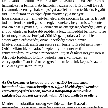
kell tovább építenünk az energia továbbítására alkalmas elektromos
hálózatokat, a fenntartható hidrogéngazdaságot. Együtt kell tovább
javítanunk az energiahatékonyságot az élet minden területén. Együtt
tudjuk felújítani az európai épületállományt, a magyar
lakásállományt is – ami egyben elsőrendű szociális kérdés is. Együtt
tudjuk elérni az intelligens, energiatakarékos, helyi emissziómentes
közlekedést. Együtt tudjuk leküzdeni az energiaszegénységet, amely
a jövő világában fontosabb probléma lesz, mint eddig bármikor. Erre
jelent megoldást az Európai Zöld Megállapodás, a Green Deal,
amely olyan erőfeszítést, olyan lehetőséget jelent, amire
Magyarországnak magában esélye sem lenne. Egyedül nem megy.
Orbán Viktor hiába hadovál lépten-nyomon nemzeti
szuverenitásról,miközben mindenben Putyin és társai kegyeit keresi.
Alapvető fordulatot fogunk végrehajtani a környezet- és
energiapolitikában is. Amire egyedül nem lehetünk képesek, az az
EU-val együtt sikerülni fog.
Az Ön kormánya támogatná, hogy az EU további kínai
hivatalnokokat szankcionáljon az ujgur kisebbséggel szemben
elkövetett jogsértésekben, illetve a hongkongi demokrácia
szűkítésében játszott szerepük miatt? Mi szól mellette és ellene?
Minden demokratikus ország vezetője szembesül azzal a
dilemmával, hogy nem lehetséges minden egyes emberi jogsértésre