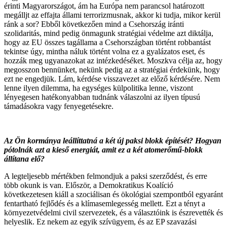
érinti Magyarországot, ám ha Európa nem parancsol határozott
megálljt az effajta állami terrorizmusnak, akkor ki tudja, mikor kerül
ránk a sor? Ebből következően mind a Csehország iránti
szolidaritás, mind pedig önmagunk stratégiai védelme azt diktálja,
hogy az EU összes tagállama a Csehországban történt robbantást
tekintse úgy, mintha náluk történt volna ez a gyalázatos eset, és
hozzák meg ugyanazokat az intézkedéséket. Moszkva célja az, hogy
megosszon bennünket, nekünk pedig az a stratégiai érdekünk, hogy
ezt ne engedjük. Lám, kérdése visszavezet az előző kérdésére. Nem
lenne ilyen dilemma, ha egységes külpolitika lenne, viszont
lényegesen hatékonyabban tudnánk válaszolni az ilyen típusú
támadásokra vagy fenyegetésekre.
Az Ön kormánya leállíttatná a két új paksi blokk építését? Hogyan
pótolnák azt a kieső energiát, amit ez a két atomerőmű-blokk
állítana elő?
A legteljesebb mértékben felmondjuk a paksi szerződést, és erre
több okunk is van. Először, a Demokratikus Koalíció
következetesen kiáll a szociálisan és ökológiai szempontból egyaránt
fentartható fejlődés és a klímasemlegesség mellett. Ezt a tényt a
környezetvédelmi civil szervezetek, és a választóink is észrevették és
helyeslik. Ez nekem az egyik szívügyem, és az EP szavazási