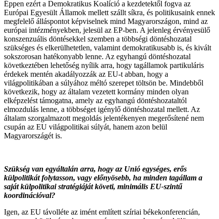
Éppen ezért a Demokratikus Koalíció a kezdetektől fogva az
Európai Egyesült Államok mellett szállt síkra, és politikusaink ennek
megfelelő álláspontot képviselnek mind Magyarországon, mind az
európai intézményekben, jelesül az EP-ben. A jelenleg érvényesülő
konszenzuális döntésekkel szemben a többségi döntéshozatal
szükséges és elkerülhetetlen, valamint demokratikusabb is, és kivált
sokszorosan hatékonyabb lenne. Az egyhangú döntéshozatal
következtében lehetőség nyílik arra, hogy tagállamok partikuláris
érdekek mentén akadályozzák az EU-t abban, hogy a
világpolitikában a súlyához méltó szerepet töltsön be. Mindebből
következik, hogy az általam vezetett kormány minden olyan
elképzelést támogatna, amely az egyhangú döntéshozataltól
elmozdulás lenne, a többséget igénylő döntéshozatal mellett. Az
általam szorgalmazott megoldás jelentékenyen megerősítené nem
csupán az EU világpolitikai súlyát, hanem azon belül
Magyarországét is.
Szükség van egyáltalán arra, hogy az Unió egységes, erős
külpolitikát folytasson, vagy előnyösebb, ha minden tagállam a
saját külpolitikai stratégiáját követi, minimális EU-szintű
koordinációval?
Igen, az EU távolléte az imént említett szíriai békekonferencián,