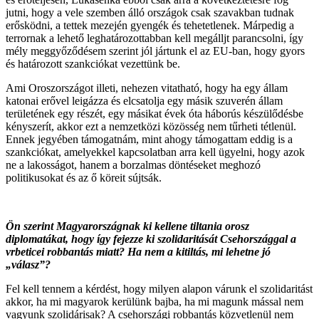
jutni, hogy a vele szemben álló országok csak szavakban tudnak
erősködni, a tettek mezején gyengék és tehetetlenek. Márpedig a
terrornak a lehető leghatározottabban kell megálljt parancsolni, így
mély meggyőződésem szerint jól jártunk el az EU-ban, hogy gyors
és határozott szankciókat vezettünk be.
Ami Oroszországot illeti, nehezen vitatható, hogy ha egy állam
katonai erővel leigázza és elcsatolja egy másik szuverén állam
területének egy részét, egy másikat évek óta háborús készülődésbe
kényszerít, akkor ezt a nemzetközi közösség nem tűrheti tétlenül.
Ennek jegyében támogatnám, mint ahogy támogattam eddig is a
szankciókat, amelyekkel kapcsolatban arra kell ügyelni, hogy azok
ne a lakosságot, hanem a borzalmas döntéseket meghozó
politikusokat és az ő köreit sújtsák.
Ön szerint Magyarországnak ki kellene tiltania orosz
diplomatákat, hogy így fejezze ki szolidaritását Csehországgal a
vrbeticei robbantás miatt? Ha nem a kitiltás, mi lehetne jó
„válasz”?
Fel kell tennem a kérdést, hogy milyen alapon várunk el szolidaritást
akkor, ha mi magyarok kerülünk bajba, ha mi magunk mással nem
vagyunk szolidárisak? A csehországi robbantás közvetlenül nem