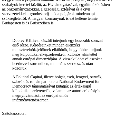
szabályok keretei között, az EU támogatásával, együttműködésben
az önkormányzatokkal, a gazdasági szférával és a civil
szervezetekkel – gondoskodjanak a polgárok mindennapi
szükségleteiről. A magyar kormánynak is ezt kellene tennie.
Budapesten is és Brüsszelben is.
Dobrev Klárával készült interjúnk egy hosszabb sorozat
első része. Kérdéseinket minden ellenzéki
miniszterelnök-jelöltnek elküldtük, hogy többet tudjunk
meg külpolitikai elképzeléseikről, különös tekintettel
annak európai dimenziójára. A visszaküldött válaszokat
beérkezési sorrendben, minimális szerkesztés után
közöljük.
A Political Capital, illetve bolgár, cseh, lengyel, osztrák,
szlovák és román partnerei a National Endowment for
Democracy támogatásával kutatják az értékalapú
külpolitika preferenciák, valamint az autoriter befolyás
megnyilvánulását az európai uniós
intézményrendszerben.
Sajtókapcsolat: