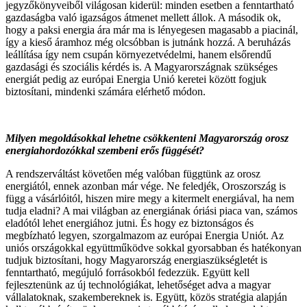
jegyzőkönyveiből világosan kiderül: minden esetben a fenntartható
gazdaságba való igazságos átmenet mellett állok. A második ok,
hogy a paksi energia ára már ma is lényegesen magasabb a piacinál,
így a kieső áramhoz még olcsóbban is jutnánk hozzá. A beruházás
leállítása így nem csupán környezetvédelmi, hanem elsőrendű
gazdasági és szociális kérdés is. A Magyarországnak szükséges
energiát pedig az európai Energia Unió keretei között fogjuk
biztosítani, mindenki számára elérhető módon.
Milyen megoldásokkal lehetne csökkenteni Magyarország orosz
energiahordozókkal szembeni erős függését?
A rendszerváltást követően még valóban függtünk az orosz
energiától, ennek azonban már vége. Ne feledjék, Oroszország is
függ a vásárlóitól, hiszen mire megy a kitermelt energiával, ha nem
tudja eladni? A mai világban az energiának óriási piaca van, számos
eladótól lehet energiához jutni. És hogy ez biztonságos és
megbízható legyen, szorgalmazom az európai Energia Uniót. Az
uniós országokkal együttműködve sokkal gyorsabban és hatékonyan
tudjuk biztosítani, hogy Magyarország energiaszükségletét is
fenntartható, megújuló forrásokból fedezzük. Együtt kell
fejlesztenünk az új technológiákat, lehetőséget adva a magyar
vállalatoknak, szakembereknek is. Együtt, közös stratégia alapján