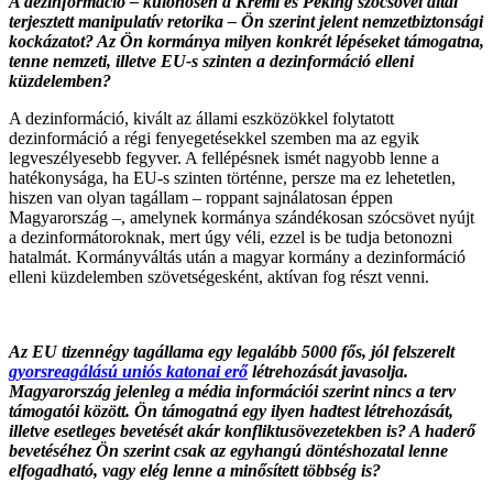
A dezinformáció – különösen a Kreml és Peking szócsövei által
terjesztett manipulatív retorika – Ön szerint jelent nemzetbiztonsági
kockázatot? Az Ön kormánya milyen konkrét lépéseket támogatna,
tenne nemzeti, illetve EU-s szinten a dezinformáció elleni
küzdelemben?
A dezinformáció, kivált az állami eszközökkel folytatott
dezinformáció a régi fenyegetésekkel szemben ma az egyik
legveszélyesebb fegyver. A fellépésnek ismét nagyobb lenne a
hatékonysága, ha EU-s szinten történne, persze ma ez lehetetlen,
hiszen van olyan tagállam – roppant sajnálatosan éppen
Magyarország –, amelynek kormánya szándékosan szócsövet nyújt
a dezinformátoroknak, mert úgy véli, ezzel is be tudja betonozni
hatalmát. Kormányváltás után a magyar kormány a dezinformáció
elleni küzdelemben szövetségesként, aktívan fog részt venni.
Az EU tizennégy tagállama egy legalább 5000 fős, jól felszerelt
gyorsreagálású uniós katonai erő
létrehozását javasolja.
Magyarország jelenleg a média információi szerint nincs a terv
támogatói között. Ön támogatná egy ilyen hadtest létrehozását,
illetve esetleges bevetését akár konfliktusövezetekben is? A haderő
bevetéséhez Ön szerint csak az egyhangú döntéshozatal lenne
elfogadható, vagy elég lenne a minősített többség is?