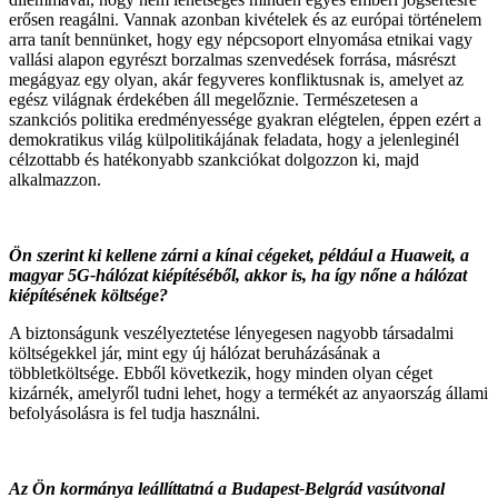
erősen reagálni. Vannak azonban kivételek és az európai történelem
arra tanít bennünket, hogy egy népcsoport elnyomása etnikai vagy
vallási alapon egyrészt borzalmas szenvedések forrása, másrészt
megágyaz egy olyan, akár fegyveres konfliktusnak is, amelyet az
egész világnak érdekében áll megelőznie. Természetesen a
szankciós politika eredményessége gyakran elégtelen, éppen ezért a
demokratikus világ külpolitikájának feladata, hogy a jelenleginél
célzottabb és hatékonyabb szankciókat dolgozzon ki, majd
alkalmazzon.
Ön szerint ki kellene zárni a kínai cégeket, például a Huaweit, a
magyar 5G-hálózat kiépítéséből, akkor is, ha így nőne a hálózat
kiépítésének költsége?
A biztonságunk veszélyeztetése lényegesen nagyobb társadalmi
költségekkel jár, mint egy új hálózat beruházásának a
többletköltsége. Ebből következik, hogy minden olyan céget
kizárnék, amelyről tudni lehet, hogy a termékét az anyaország állami
befolyásolásra is fel tudja használni.
Az Ön kormánya leállíttatná a Budapest-Belgrád vasútvonal