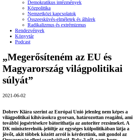
Demokratikus intézmények
Közpolitika
Nemzetközi kapcsolatok
Összeesküvés-elméletek és álhírek
Radikalizmus és extrémizmus
Rendezvények
Könyvtár
Podcast
„Megerősíteném az EU és
Magyarország világpolitikai
súlyát”
2021-06-02
Dobrev Klára szerint az Európai Unió jelenleg nem képes a
világpolitikai kihívásokra gyorsan, határozottan reagálni, ami
további jogsértésekre bátoríthatja az autoriter rezsimeket. A
DK miniszterelnök-jelöltje az egységes külpolitikában látja a
jövőt, akit többek között arról is kérdeztünk, mit gondol az
Oroszország elleni szankciókról, Paks 2-ről, vagy hogy