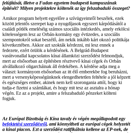
felújítását, illetve a Fudan egyetem budapesti kampuszának
építését? Milyen projektekre költenék az így felszabaduló összeget?
Amikor program helyett egyelőre a szívügyeimről beszélek, ezek
között jelentős szerepet kap a nyugdíjasok egyszeri kárpótlásától a
családi pótlék emeléséig számos szociális intézkedés, amely erkölcsi
kötelességem lesz az Orbán-kormány egy évtizedes, a szociális
szempontokról sokat beszélő, ám nekik inkább kárt okozó politikája
következtében. Akkor azt szokták kérdezni, mi lesz ennek a
fedezete, ezért örülök a kérdésének. A Belgrád-Budapest
vasútvonallal kapcsolatos kínai államközi szerződést felmondjuk,
mert az elsősorban az építésben résztvevő kínai cégek és Orbán
alvállalkozó oligarcháinak áll érdekében. A kérdése adja meg a
választ: kormányom elsősorban az itt élő emberekbe fog beruházni,
mert a versenyképességünknek elengedhetetlen feltétele a jól képzett
és egészséges ember, akinek nem kell szorongania attól, hogy ki
tudja-e fizetni a számlákat, és hogy mit tesz az asztalra a hónap
végén. Ez az a projekt, amire a felszabaduló pénzeket költeni
fogjuk.
Az Európai Bizottság és Kína tavaly év végén megállapodott egy
befektetési szerződésről
, ami könnyítheti az európai cégek helyzetét
a kínai piacon. Ezt a szerződést ratifikálnia kellene az EP-nek, de