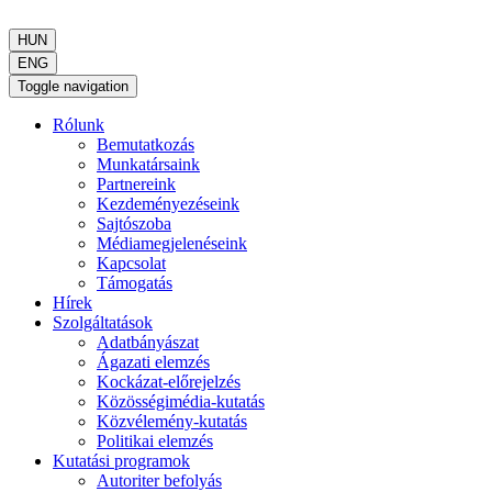
HUN
ENG
Toggle navigation
Rólunk
Bemutatkozás
Munkatársaink
Partnereink
Kezdeményezéseink
Sajtószoba
Médiamegjelenéseink
Kapcsolat
Támogatás
Hírek
Szolgáltatások
Adatbányászat
Ágazati elemzés
Kockázat-előrejelzés
Közösségimédia-kutatás
Közvélemény-kutatás
Politikai elemzés
Kutatási programok
Autoriter befolyás