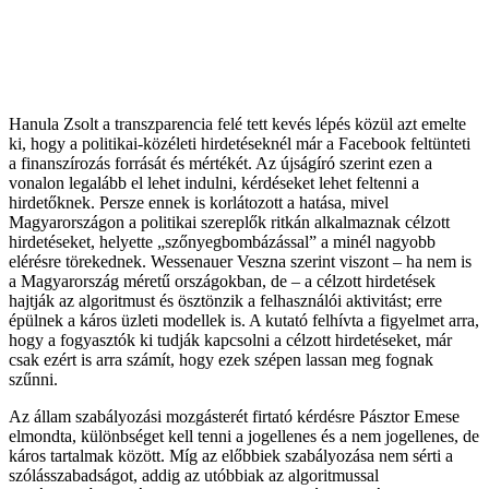
Hanula Zsolt a transzparencia felé tett kevés lépés közül azt emelte
ki, hogy a politikai-közéleti hirdetéseknél már a Facebook feltünteti
a finanszírozás forrását és mértékét. Az újságíró szerint ezen a
vonalon legalább el lehet indulni, kérdéseket lehet feltenni a
hirdetőknek. Persze ennek is korlátozott a hatása, mivel
Magyarországon a politikai szereplők ritkán alkalmaznak célzott
hirdetéseket, helyette „szőnyegbombázással” a minél nagyobb
elérésre törekednek. Wessenauer Veszna szerint viszont – ha nem is
a Magyarország méretű országokban, de – a célzott hirdetések
hajtják az algoritmust és ösztönzik a felhasználói aktivitást; erre
épülnek a káros üzleti modellek is. A kutató felhívta a figyelmet arra,
hogy a fogyasztók ki tudják kapcsolni a célzott hirdetéseket, már
csak ezért is arra számít, hogy ezek szépen lassan meg fognak
szűnni.
Az állam szabályozási mozgásterét firtató kérdésre Pásztor Emese
elmondta, különbséget kell tenni a jogellenes és a nem jogellenes, de
káros tartalmak között. Míg az előbbiek szabályozása nem sérti a
szólásszabadságot, addig az utóbbiak az algoritmussal