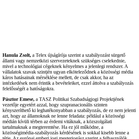
Hanula Zsolt,
a Telex újságírója szerint a szabályozást sürgető
állami vagy nemzetközi szervezeteknek szükséges cselekednie,
mivel a technológiai cégeknek kényelmes a jelenlegi rendszer. A
vállalatok szavak szintjén ugyan elköteleződnek a közösségi média
káros hatásainak mérséklése mellett, de csak akkor, ha az
intézkedések nem érintik a bevételeiket, ezzel áttolva a szabályozás
felelősségét a hatóságokra.
Pásztor Emese,
a TASZ Politikai Szabadságjogi Projektjének
vezetője egyetért azzal, hogy szupranacionális szinten
kényszeríthető ki leghatékonyabban a szabályozás, de ez nem jelenti
azt, hogy az államoknak ne lenne feladata: például a közösségi
médián kívüli térben az érdemi vitáknak, a közszolgálati
tartalmaknak a megteremtése. Ha ez jól működne, a
közösségimédia-szabályozás kérdésének is sokkal kisebb lenne a
tétje. Az európai emberi jogi mesterjogász szerint a felhasználók