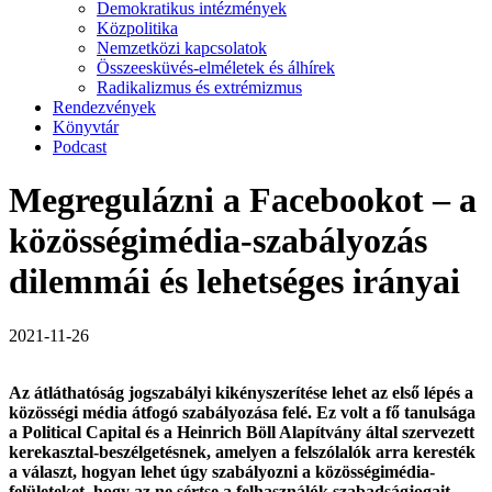
Demokratikus intézmények
Közpolitika
Nemzetközi kapcsolatok
Összeesküvés-elméletek és álhírek
Radikalizmus és extrémizmus
Rendezvények
Könyvtár
Podcast
Megregulázni a Facebookot – a
közösségimédia-szabályozás
dilemmái és lehetséges irányai
2021-11-26
Az átláthatóság jogszabályi kikényszerítése lehet az első lépés a
közösségi média átfogó szabályozása felé. Ez volt a fő tanulsága
a Political Capital és a Heinrich Böll Alapítvány által szervezett
kerekasztal-beszélgetésnek, amelyen a felszólalók arra keresték
a választ, hogyan lehet úgy szabályozni a közösségimédia-
felületeket, hogy az ne sértse a felhasználók szabadságjogait.