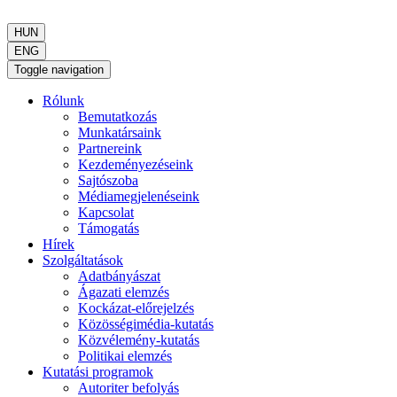
HUN
ENG
Toggle navigation
Rólunk
Bemutatkozás
Munkatársaink
Partnereink
Kezdeményezéseink
Sajtószoba
Médiamegjelenéseink
Kapcsolat
Támogatás
Hírek
Szolgáltatások
Adatbányászat
Ágazati elemzés
Kockázat-előrejelzés
Közösségimédia-kutatás
Közvélemény-kutatás
Politikai elemzés
Kutatási programok
Autoriter befolyás