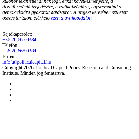
különös tekintettel annak jogi, etikai következményeire, a
dezinformáció terjedésére, a radikalizációra, egyszersmind a
demokráciára gyakorolt hatásairól. A projekt keretében született
összes tartalom elérhető
ezen a gyűjtőoldalon
.
Sajtókapcsolat:
+36 20 665 0384
Telefon:
+36 20 665 0384
E-mail:
info[at]politicalcapital.hu
Copyright 2026. Political Capital Policy Research and Consulting
Institute. Minden jog fenntartva.