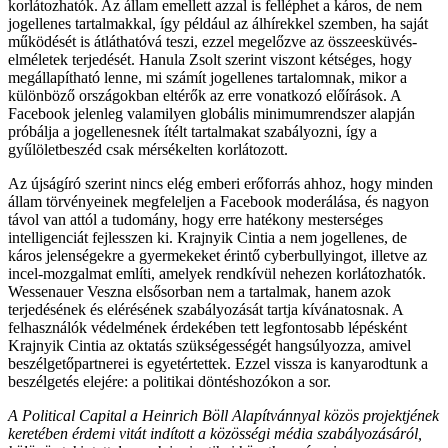
korlátozhatók. Az állam emellett azzal is felléphet a káros, de nem
jogellenes tartalmakkal, így például az álhírekkel szemben, ha saját
működését is átláthatóvá teszi, ezzel megelőzve az összeesküvés-
elméletek terjedését. Hanula Zsolt szerint viszont kétséges, hogy
megállapítható lenne, mi számít jogellenes tartalomnak, mikor a
különböző országokban eltérők az erre vonatkozó előírások. A
Facebook jelenleg valamilyen globális minimumrendszer alapján
próbálja a jogellenesnek ítélt tartalmakat szabályozni, így a
gyűlöletbeszéd csak mérsékelten korlátozott.
Az újságíró szerint nincs elég emberi erőforrás ahhoz, hogy minden
állam törvényeinek megfeleljen a Facebook moderálása, és nagyon
távol van attól a tudomány, hogy erre hatékony mesterséges
intelligenciát fejlesszen ki. Krajnyik Cintia a nem jogellenes, de
káros jelenségekre a gyermekeket érintő cyberbullyingot, illetve az
incel-mozgalmat említi, amelyek rendkívül nehezen korlátozhatók.
Wessenauer Veszna elsősorban nem a tartalmak, hanem azok
terjedésének és elérésének szabályozását tartja kívánatosnak. A
felhasználók védelmének érdekében tett legfontosabb lépésként
Krajnyik Cintia az oktatás szükségességét hangsúlyozza, amivel
beszélgetőpartnerei is egyetértettek. Ezzel vissza is kanyarodtunk a
beszélgetés elejére: a politikai döntéshozókon a sor.
A Political Capital a Heinrich Böll Alapítvánnyal közös projektjének
keretében érdemi vitát indított a közösségi média szabályozásáról,