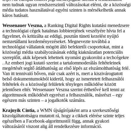
nem tudnak ugyan rendszerszintű változásokat elérni, de a közösségi
média tudatos használatával egyéni szinten is mérsékelhetik annak
káros hatásait.
Wessenauer Veszna,
a Ranking Digital Rights kutatási menedzsere
a technológiai cégek hatalmas lobbierejének veszélyére hívta fel a
figyelmet, és kritizálta az eddigi, pusztán tüneti kezelést nyújtó
nemzetállami kezdeményezéseket. Megnevezte továbbá a
technológiai vállalatok mögött álló befektetői csoportokat, mint a
közösségi média szabályozásának eddig kiaknázatlan potenciális
szereplőit, akik képesek lehetnek nyomást gyakorolni a techcégekre
. Az emberi jogi kutató szerint a tartalommoderálás feltételeinek
megértését segítő átláthatóság az első lépés az elszámolthatóság felé.
Van itt tennivaló bőven, már csak azért is, mert a kiszivárogtatott
belső dokumentumokból kiderül, hogy az ismertetett felhasználói
feltételek és a közösségi felületek tényleges működése között
jelentősen eltér. Wessenauer Veszna szerint érthetővé kell tenni az
algoritmusok működését egyrészt a felhasználók, másrészt – egy
egészen más szinten – a jogalkotók számára.
Krajnyik Cintia,
a WMN újságírójaként arra a szerkesztőségi
kiszolgáltatottságra mutatott rá, hogy a cikkek elérése szinte teljes
egészében a Facebook-algoritmustól függ, annak gyakori
változásáról viszont alig áll rendelkezésre információ.