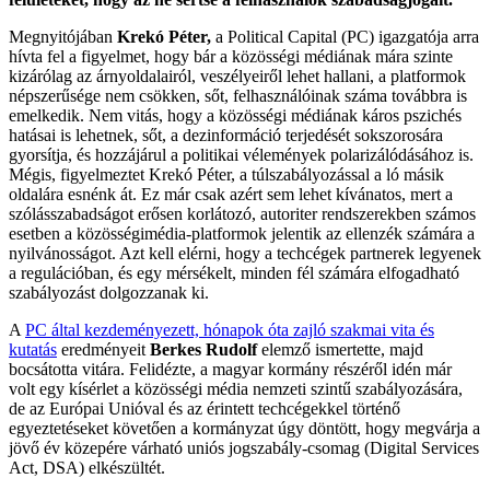
Megnyitójában
Krekó Péter,
a Political Capital (PC) igazgatója arra
hívta fel a figyelmet, hogy bár a közösségi médiának mára szinte
kizárólag az árnyoldalairól, veszélyeiről lehet hallani, a platformok
népszerűsége nem csökken, sőt, felhasználóinak száma továbbra is
emelkedik. Nem vitás, hogy a közösségi médiának káros pszichés
hatásai is lehetnek, sőt, a dezinformáció terjedését sokszorosára
gyorsítja, és hozzájárul a politikai vélemények polarizálódásához is.
Mégis, figyelmeztet Krekó Péter, a túlszabályozással a ló másik
oldalára esnénk át. Ez már csak azért sem lehet kívánatos, mert a
szólásszabadságot erősen korlátozó, autoriter rendszerekben számos
esetben a közösségimédia-platformok jelentik az ellenzék számára a
nyilvánosságot. Azt kell elérni, hogy a techcégek partnerek legyenek
a regulációban, és egy mérsékelt, minden fél számára elfogadható
szabályozást dolgozzanak ki.
A
PC által kezdeményezett, hónapok óta zajló szakmai vita és
kutatás
eredményeit
Berkes Rudolf
elemző ismertette, majd
bocsátotta vitára. Felidézte, a magyar kormány részéről idén már
volt egy kísérlet a közösségi média nemzeti szintű szabályozására,
de az Európai Unióval és az érintett techcégekkel történő
egyeztetéseket követően a kormányzat úgy döntött, hogy megvárja a
jövő év közepére várható uniós jogszabály-csomag (Digital Services
Act, DSA) elkészültét.