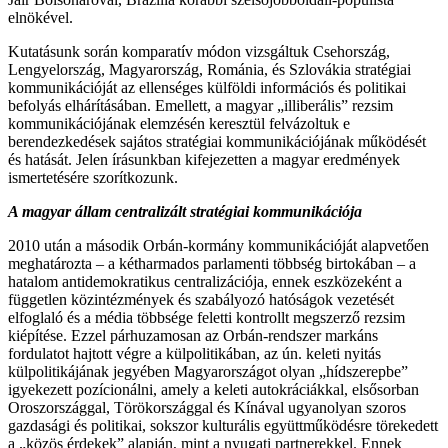
elnökével.
Kutatásunk során komparatív módon vizsgáltuk Csehország,
Lengyelország, Magyarország, Románia, és Szlovákia stratégiai
kommunikációját az ellenséges külföldi információs és politikai
befolyás elhárításában. Emellett, a magyar „illiberális” rezsim
kommunikációjának elemzésén keresztül felvázoltuk e
berendezkedések sajátos stratégiai kommunikációjának működését
és hatását. Jelen írásunkban kifejezetten a magyar eredmények
ismertetésére szorítkozunk.
A magyar állam centralizált stratégiai kommunikációja
2010 után a második Orbán-kormány kommunikációját alapvetően
meghatározta – a kétharmados parlamenti többség birtokában – a
hatalom antidemokratikus centralizációja, ennek eszközeként a
független közintézmények és szabályozó hatóságok vezetését
elfoglaló és a média többsége feletti kontrollt megszerző rezsim
kiépítése. Ezzel párhuzamosan az Orbán-rendszer markáns
fordulatot hajtott végre a külpolitikában, az ún. keleti nyitás
külpolitikájának jegyében Magyarországot olyan „hídszerepbe”
igyekezett pozícionálni, amely a keleti autokráciákkal, elsősorban
Oroszországgal, Törökországgal és Kínával ugyanolyan szoros
gazdasági és politikai, sokszor kulturális együttműködésre törekedett
a „közös érdekek” alapján, mint a nyugati partnerekkel. Ennek