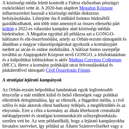
A közösségi média feletti kontrollt a Fidesz elsősorban pénzügyi
eszközökkel vette át. A 2020-ban alapított
Megafon Központ
influenszereket használ a közösségi médiás diskurzus
befolyásolására. Létrejötte óta 8 milliárd forintos büdzséből
gazdálkodhatott, ami több mint amennyit az összes ellenzéki párt
költött
a 2022-es választási kampány alatt közösségi médiás
hirdetésekre. A Megafon egyúttal jól példázza azt a GONGO-
hálózatot és elit-összefonódást, amely az Orbán-rezsim támogatóit és
általában a magyar választópolgárokat igyekszik a kormánypárt
mellett az utcán és online mobilizálni. A hálózat fontos szereplője
továbbá az Alapjogokért Központ nevű GONGO, a felsőoktatásban
és a külpolitikai lobbizásban is aktív
Mathias Corvinus Collegium
(MCC), illetve a kormány politikáját utcai felvonulásokkal és
plakáterdővel támogató
Civil Összefogás Fórum
.
A stratégiai lejárató kampányok
Az Orbán-rezsim belpolitikai hatalmának egyik legfontosabb
tényezője a már említett külső és belső ellenségek vagy politikai
ellenfelek delegitimálása, így az ellenzék, a független média, a civil
szféra és más aktorok elleni hatékony fellépés, a megfélemlítés és az
elnyomás. Erre a célra a kormány az általa létrehozott centralizált
médiagépezetet és stratégiai kommunikációt szőnyegbombázás-
szerűen veti be. Az sem példanélküli, hogy a lejárató kampányokba
hivatalos szerveket, így például az Állami Számvevőszéket vagy a