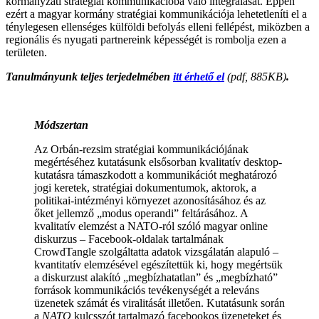
kormányzati stratégiai kommunikációba való integrálását. Éppen
ezért a magyar kormány stratégiai kommunikációja lehetetleníti el a
ténylegesen ellenséges külföldi befolyás elleni fellépést, miközben a
regionális és nyugati partnereink képességét is rombolja ezen a
területen.
Tanulmányunk teljes terjedelmében
itt érhető el
(pdf, 885KB)
.
Módszertan
Az Orbán-rezsim stratégiai kommunikációjának
megértéséhez kutatásunk elsősorban kvalitatív desktop-
kutatásra támaszkodott a kommunikációt meghatározó
jogi keretek, stratégiai dokumentumok, aktorok, a
politikai-intézményi környezet azonosításához és az
őket jellemző „modus operandi” feltárásához. A
kvalitatív elemzést a NATO-ról szóló magyar online
diskurzus – Facebook-oldalak tartalmának
CrowdTangle szolgáltatta adatok vizsgálatán alapuló –
kvantitatív elemzésével egészítettük ki, hogy megértsük
a diskurzust alakító „megbízhatatlan” és „megbízható”
források kommunikációs tevékenységét a releváns
üzenetek számát és viralitását illetően. Kutatásunk során
a
NATO
kulcsszót tartalmazó facebookos üzeneteket és