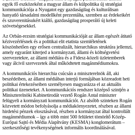
egyik fő eszközeként a magyar állam és külpolitika új stratégiai
kommunikációja a Nyugatot egy gazdaságilag és kulturálisan
hanyatló társadalmi modellként prezentálta, szemben az érdekeikért
és szuverenitásukért kiálló, gazdaságilag prosperáló új keleti
szövetségesekkel.
Az Orbán-rezsim stratégiai kommunikációját az állam egészét átitató
kézivezérlésnek és a politikai elit etatista szemléletének
köszönhetően egy erősen centralizált, hierarchikus struktúra jellemzi,
amely egyaránt kiterjed a kormányzati, állami és költségvetési
szervezetekre, az állami médiára és a Fidesz-közeli üzletemberek
vagy álcivil szervezetek által működtetett magánmédiumokra.
A kommunikációs hierarchia csúcsán a miniszterelnök áll, aki
beszédeiben, az állami médiában interjú formájában közreadott heti
politikai értekezéseiben személyesen magyarázza el az aktuális
politikai üzeneteket. A kommunikációs rendszer középső szintjén a
Miniszterelnöki Kabinetirodát vezető Rogán Antal miniszter
felügyeli a kormányzati kommunikációt. Az alsóbb szinteken Rogán
közvetett módon befolyásolja a médiakörnyezetet, részben az állami
hirdetési pénzek elosztásával, részben a kormányzat által kontrollált
magánmédiumok – így a több mint 500 felületet tömörítő Közép-
Európai Sajtó és Média Alapítvány (KESMA) konglomerátum –
szerkesztőségi tevékenységének informális koordinálásával.