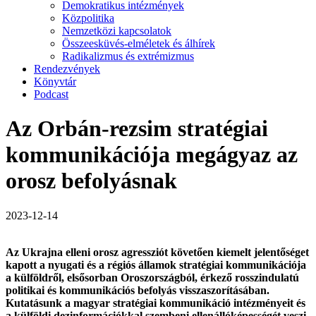
Demokratikus intézmények
Közpolitika
Nemzetközi kapcsolatok
Összeesküvés-elméletek és álhírek
Radikalizmus és extrémizmus
Rendezvények
Könyvtár
Podcast
Az Orbán-rezsim stratégiai
kommunikációja megágyaz az
orosz befolyásnak
2023-12-14
Az Ukrajna elleni orosz agressziót követően kiemelt jelentőséget
kapott a nyugati és a régiós államok stratégiai kommunikációja
a külföldről, elsősorban Oroszországból, érkező rosszindulatú
politikai és kommunikációs befolyás visszaszorításában.
Kutatásunk a magyar stratégiai kommunikáció intézményeit és
a külföldi dezinformációkkal szembeni ellenállóképességét veszi