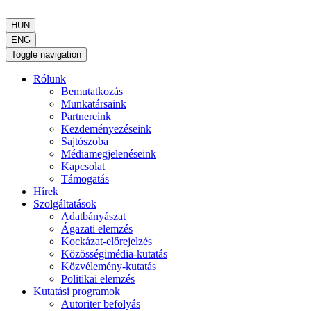
HUN
ENG
Toggle navigation
Rólunk
Bemutatkozás
Munkatársaink
Partnereink
Kezdeményezéseink
Sajtószoba
Médiamegjelenéseink
Kapcsolat
Támogatás
Hírek
Szolgáltatások
Adatbányászat
Ágazati elemzés
Kockázat-előrejelzés
Közösségimédia-kutatás
Közvélemény-kutatás
Politikai elemzés
Kutatási programok
Autoriter befolyás