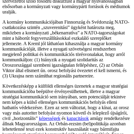
szervezetről szóló fősodrú diskurzust a magyar nyilvánosságban
elsősorban a kormányzati vagy kormánypárti források és médiumok
uralják.
A kormány kommunikációjában Finnország és Svédország NATO-
csatlakozása szintén „szuverenitási” ügyként határozta meg,
miközben a kormányzati „békenarratíva” a NATO-tagországokat
mint a háborút fegyverszállításokkal eszkaláló szereplőket
jellemezte. A Kreml jól láthatóan kihasználja a magyar kormány
kommunikációját, illetve a nyugati szövetségesi rendszerben
megjelenő politikai és kommunikációs törésvonalakat, hogy arról
kommunikáljon: (1) hiányzik a nyugati szolidaritás az
Oroszországgal szembeni igazságtalan fellépéshez, (2) az Orbán
Viktor által elismert ún. orosz befolyási övezetet el kell ismerni, és
(3) Ukrajna nem számíthat regionális partnereire.
Következésképp a külföldi ellenséges üzenetek a magyar stratégiai
kommunikációba beépülve érvényesülhetnek, illetve a magyar
stratégiai kommunikáció sem irányában, sem potenciálját tekintve
nem képes a külső ellenséges kommunikációs befolyás elleni
hathatós védekezésre. Ezen az sem változtat, hogy a kínai, az orosz
vagy más autoriter befolyást nyomon követő és leleplező újságírói,
civil „horizontális”
képességek
és
kapacitások
amúgy rendelkezésre
állnak Magyarországon. Az Orbán-rezsim (bel)politikája azonban
lehetetlenné teszi ezek konstruktív használatát vagy bármifajta