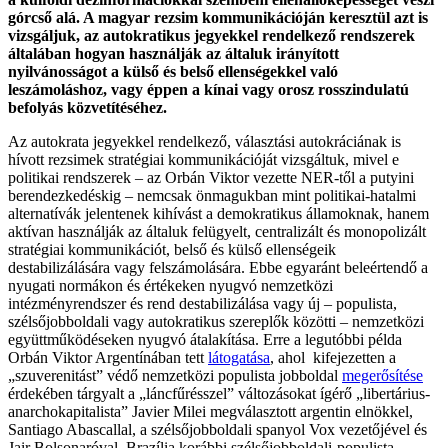
górcső alá. A magyar rezsim kommunikációján keresztül azt is
vizsgáljuk, az autokratikus jegyekkel rendelkező rendszerek
általában hogyan használják az általuk irányított
nyilvánosságot a külső és belső ellenségekkel való
leszámoláshoz, vagy éppen a kínai vagy orosz rosszindulatú
befolyás közvetítéséhez.
Az autokrata jegyekkel rendelkező, választási autokráciának is
hívott rezsimek stratégiai kommunikációját vizsgáltuk, mivel e
politikai rendszerek – az Orbán Viktor vezette NER-től a putyini
berendezkedéskig – nemcsak önmagukban mint politikai-hatalmi
alternatívák jelentenek kihívást a demokratikus államoknak, hanem
aktívan használják az általuk felügyelt, centralizált és monopolizált
stratégiai kommunikációt, belső és külső ellenségeik
destabilizálására vagy felszámolására. Ebbe egyaránt beleértendő a
nyugati normákon és értékeken nyugvó nemzetközi
intézményrendszer és rend destabilizálása vagy új – populista,
szélsőjobboldali vagy autokratikus szereplők közötti – nemzetközi
együttműködéseken nyugvó átalakítása. Erre a legutóbbi példa
Orbán Viktor Argentínában tett
látogatása
, ahol kifejezetten a
„szuverenitást” védő nemzetközi populista jobboldal
megerősítése
érdekében tárgyalt a „láncfűrésszel” változásokat ígérő „libertárius-
anarchokapitalista” Javier Milei megválasztott argentin elnökkel,
Santiago Abascallal, a szélsőjobboldali spanyol Vox vezetőjével és
Jair Bolsonaróval, Brazília korábbi szélsőjobboldali-populista