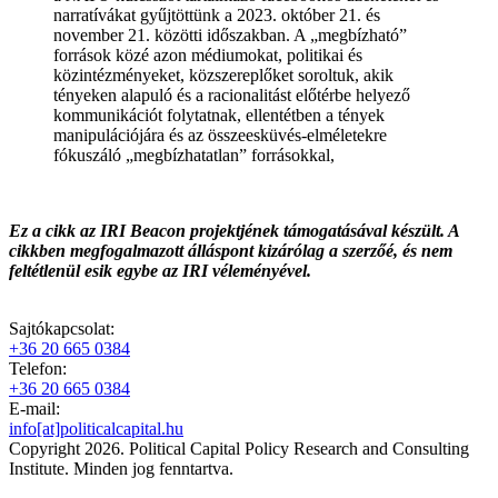
narratívákat gyűjtöttünk a 2023. október 21. és
november 21. közötti időszakban. A „megbízható”
források közé azon médiumokat, politikai és
közintézményeket, közszereplőket soroltuk, akik
tényeken alapuló és a racionalitást előtérbe helyező
kommunikációt folytatnak, ellentétben a tények
manipulációjára és az összeesküvés-elméletekre
fókuszáló „megbízhatatlan” forrásokkal,
Ez a cikk az IRI Beacon projektjének támogatásával készült. A
cikkben megfogalmazott álláspont kizárólag a szerzőé, és nem
feltétlenül esik egybe az IRI véleményével.
Sajtókapcsolat:
+36 20 665 0384
Telefon:
+36 20 665 0384
E-mail:
info[at]politicalcapital.hu
Copyright 2026. Political Capital Policy Research and Consulting
Institute. Minden jog fenntartva.