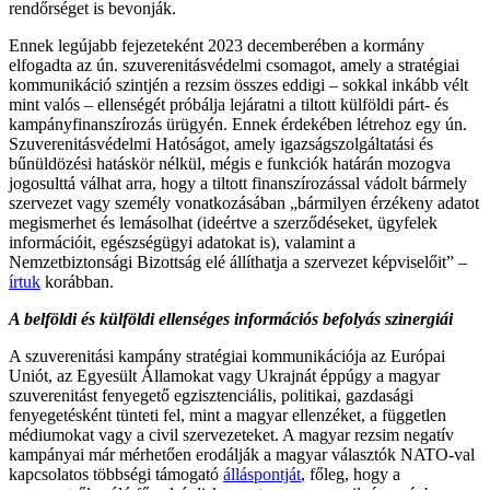
rendőrséget is bevonják.
Ennek legújabb fejezeteként 2023 decemberében a kormány
elfogadta az ún. szuverenitásvédelmi csomagot, amely a stratégiai
kommunikáció szintjén a rezsim összes eddigi – sokkal inkább vélt
mint valós – ellenségét próbálja lejáratni a tiltott külföldi párt- és
kampányfinanszírozás ürügyén. Ennek érdekében létrehoz egy ún.
Szuverenitásvédelmi Hatóságot, amely igazságszolgáltatási és
bűnüldözési hatáskör nélkül, mégis e funkciók határán mozogva
jogosulttá válhat arra, hogy a tiltott finanszírozással vádolt bármely
szervezet vagy személy vonatkozásában „bármilyen érzékeny adatot
megismerhet és lemásolhat (ideértve a szerződéseket, ügyfelek
információit, egészségügyi adatokat is), valamint a
Nemzetbiztonsági Bizottság elé állíthatja a szervezet képviselőit” –
írtuk
korábban.
A belföldi és külföldi ellenséges információs befolyás szinergiái
A szuverenitási kampány stratégiai kommunikációja az Európai
Uniót, az Egyesült Államokat vagy Ukrajnát éppúgy a magyar
szuverenitást fenyegető egzisztenciális, politikai, gazdasági
fenyegetésként tünteti fel, mint a magyar ellenzéket, a független
médiumokat vagy a civil szervezeteket. A magyar rezsim negatív
kampányai már mérhetően erodálják a magyar választók NATO-val
kapcsolatos többségi támogató
álláspontját
, főleg, hogy a