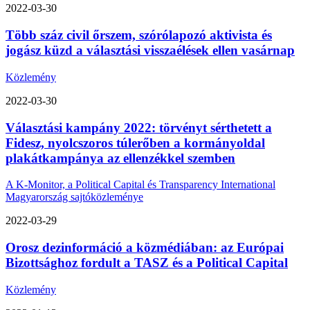
2022-03-30
Több száz civil őrszem, szórólapozó aktivista és
jogász küzd a választási visszaélések ellen vasárnap
Közlemény
2022-03-30
Választási kampány 2022: törvényt sérthetett a
Fidesz, nyolcszoros túlerőben a kormányoldal
plakátkampánya az ellenzékkel szemben
A K-Monitor, a Political Capital és Transparency International
Magyarország sajtóközleménye
2022-03-29
Orosz dezinformáció a közmédiában: az Európai
Bizottsághoz fordult a TASZ és a Political Capital
Közlemény