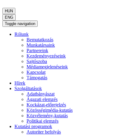
HUN
ENG
Toggle navigation
Rólunk
Bemutatkozás
Munkatársaink
Partnereink
Kezdeményezéseink
Sajtószoba
Médiamegjelenéseink
Kapcsolat
Támogatás
Hírek
Szolgáltatások
Adatbányászat
Ágazati elemzés
Kockázat-előrejelzés
Közösségimédia-kutatás
Közvélemény-kutatás
Politikai elemzés
Kutatási programok
Autoriter befolyás