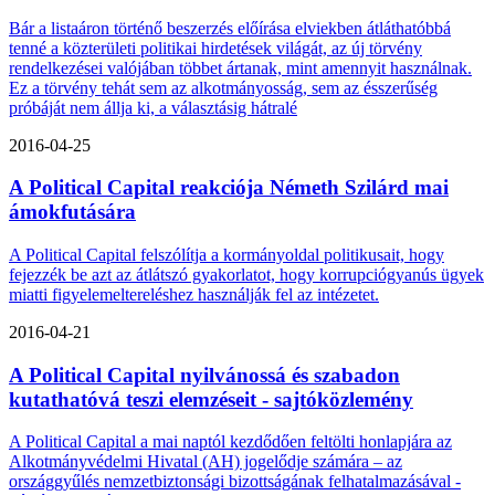
Bár a listaáron történő beszerzés előírása elviekben átláthatóbbá
tenné a közterületi politikai hirdetések világát, az új törvény
rendelkezései valójában többet ártanak, mint amennyit használnak.
Ez a törvény tehát sem az alkotmányosság, sem az ésszerűség
próbáját nem állja ki, a választásig hátralé
2016-04-25
A Political Capital reakciója Németh Szilárd mai
ámokfutására
A Political Capital felszólítja a kormányoldal politikusait, hogy
fejezzék be azt az átlátszó gyakorlatot, hogy korrupciógyanús ügyek
miatti figyelemeltereléshez használják fel az intézetet.
2016-04-21
A Political Capital nyilvánossá és szabadon
kutathatóvá teszi elemzéseit - sajtóközlemény
A Political Capital a mai naptól kezdődően feltölti honlapjára az
Alkotmányvédelmi Hivatal (AH) jogelődje számára – az
országgyűlés nemzetbiztonsági bizottságának felhatalmazásával -