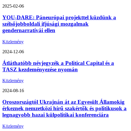
2025-02-06
YOU-DARE: Páneurópai projekttel küzdünk a
szélsőjobboldali ifjúsági mozgalmak
gendernarratívái ellen
Közlemény
2024-12-06
Átláthatóbb névjegyzék a Political Capital és a
TASZ kezdeményezése nyomán
Közlemény
2024-08-16
Oroszországtól Ukrajnán át az Egyesült Államokig
érkeznek nemzetközi hírű szakértők és politikusok a
legnagyobb hazai külpolitikai konferenciára
Közlemény