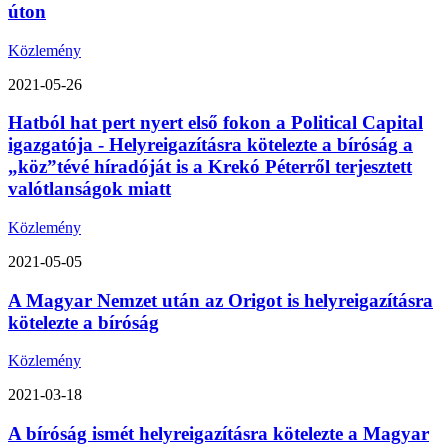
úton
Közlemény
2021-05-26
Hatból hat pert nyert első fokon a Political Capital
igazgatója - Helyreigazításra kötelezte a bíróság a
„köz”tévé híradóját is a Krekó Péterről terjesztett
valótlanságok miatt
Közlemény
2021-05-05
A Magyar Nemzet után az Origot is helyreigazításra
kötelezte a bíróság
Közlemény
2021-03-18
A bíróság ismét helyreigazításra kötelezte a Magyar