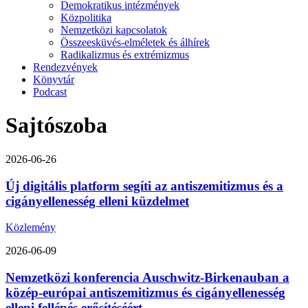
Demokratikus intézmények
Közpolitika
Nemzetközi kapcsolatok
Összeesküvés-elméletek és álhírek
Radikalizmus és extrémizmus
Rendezvények
Könyvtár
Podcast
Sajtószoba
2026-06-26
Új digitális platform segíti az antiszemitizmus és a
cigányellenesség elleni küzdelmet
Közlemény
2026-06-09
Nemzetközi konferencia Auschwitz-Birkenauban a
közép-európai antiszemitizmus és cigányellenesség
elleni fellépés erősítéséért