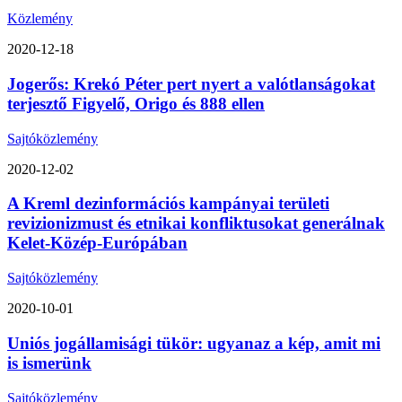
Közlemény
2020-12-18
Jogerős: Krekó Péter pert nyert a valótlanságokat
terjesztő Figyelő, Origo és 888 ellen
Sajtóközlemény
2020-12-02
A Kreml dezinformációs kampányai területi
revizionizmust és etnikai konfliktusokat generálnak
Kelet-Közép-Európában
Sajtóközlemény
2020-10-01
Uniós jogállamisági tükör: ugyanaz a kép, amit mi
is ismerünk
Sajtóközlemény