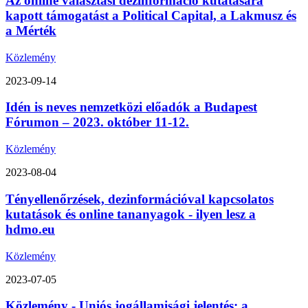
Az online választási dezinformáció kutatására
kapott támogatást a Political Capital, a Lakmusz és
a Mérték
Közlemény
2023-09-14
Idén is neves nemzetközi előadók a Budapest
Fórumon – 2023. október 11-12.
Közlemény
2023-08-04
Tényellenőrzések, dezinformációval kapcsolatos
kutatások és online tananyagok - ilyen lesz a
hdmo.eu
Közlemény
2023-07-05
Közlemény - Uniós jogállamisági jelentés: a