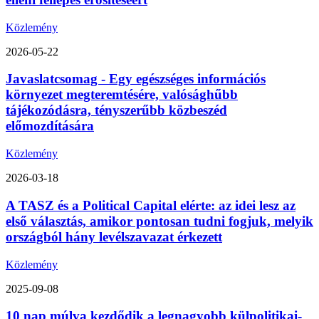
Közlemény
2026-05-22
Javaslatcsomag - Egy egészséges információs
környezet megteremtésére, valósághűbb
tájékozódásra, tényszerűbb közbeszéd
előmozdítására
Közlemény
2026-03-18
A TASZ és a Political Capital elérte: az idei lesz az
első választás, amikor pontosan tudni fogjuk, melyik
országból hány levélszavazat érkezett
Közlemény
2025-09-08
10 nap múlva kezdődik a legnagyobb külpolitikai-