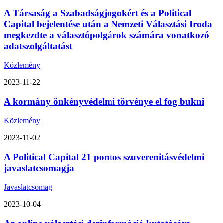
A Társaság a Szabadságjogokért és a Political
Capital bejelentése után a Nemzeti Választási Iroda
megkezdte a választópolgárok számára vonatkozó
adatszolgáltatást
Közlemény
2023-11-22
A kormány önkényvédelmi törvénye el fog bukni
Közlemény
2023-11-02
A Political Capital 21 pontos szuverenitásvédelmi
javaslatcsomagja
Javaslatcsomag
2023-10-04