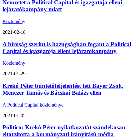
Nemzetet a Political Capital és igazgatója elleni
lejáratókampány miatt
Közlemény
2021-02-18
A bíróság szerint is hazugságban fogant a Political
Capital és igazgatója elleni lejáratókampány
Közlemény
2021-01-29
Krekó Péter büntetőfeljelentést tett Bayer Zsolt,
Menczer Tamás és Bácskai Balázs ellen
A Political Capital közleménye
2021-01-05
Politico: Krekó Péter nyilatkozatát szándékosan
eltorzította a kormányzati irányítású média