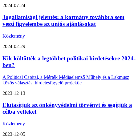
2024-07-24
Jogállamisági jelentés: a kormány továbbra sem
veszi figyelembe az uniós ajánlásokat
Közlemény
2024-02-29
Kik költötték a legtöbbet politikai hirdetésekre 2024-
ben?
A Political Capital, a Mérték Médiaelemző Műhely és a Lakmusz
közös választási hirdetésfigyelő projektje
2023-12-13
Elutasítjuk az önkényvédelmi törvényt és segítjük a
célba vetteket
Közlemény
2023-12-05