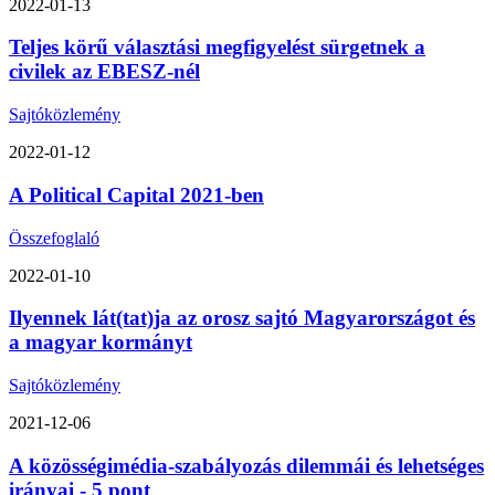
2022-01-13
Teljes körű választási megfigyelést sürgetnek a
civilek az EBESZ-nél
Sajtóközlemény
2022-01-12
A Political Capital 2021-ben
Összefoglaló
2022-01-10
Ilyennek lát(tat)ja az orosz sajtó Magyarországot és
a magyar kormányt
Sajtóközlemény
2021-12-06
A közösségimédia-szabályozás dilemmái és lehetséges
irányai - 5 pont