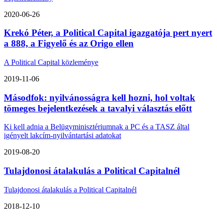
2020-06-26
Krekó Péter, a Political Capital igazgatója pert nyert
a 888, a Figyelő és az Origo ellen
A Political Capital közleménye
2019-11-06
Másodfok: nyilvánosságra kell hozni, hol voltak
tömeges bejelentkezések a tavalyi választás előtt
Ki kell adnia a Belügyminisztériumnak a PC és a TASZ által
igényelt lakcím-nyilvántartási adatokat
2019-08-20
Tulajdonosi átalakulás a Political Capitalnél
Tulajdonosi átalakulás a Political Capitalnél
2018-12-10