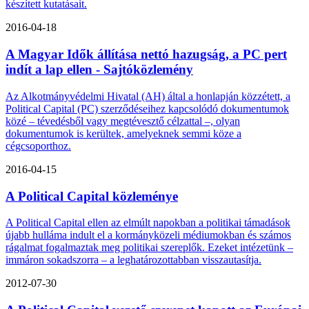
készített kutatásait.
2016-04-18
A Magyar Idők állítása nettó hazugság, a PC pert
indít a lap ellen - Sajtóközlemény
Az Alkotmányvédelmi Hivatal (AH) által a honlapján közzétett, a
Political Capital (PC) szerződéseihez kapcsolódó dokumentumok
közé – tévedésből vagy megtévesztő célzattal –, olyan
dokumentumok is kerültek, amelyeknek semmi köze a
cégcsoporthoz.
2016-04-15
A Political Capital közleménye
A Political Capital ellen az elmúlt napokban a politikai támadások
újabb hulláma indult el a kormányközeli médiumokban és számos
rágalmat fogalmaztak meg politikai szereplők. Ezeket intézetünk –
immáron sokadszorra – a leghatározottabban visszautasítja.
2012-07-30