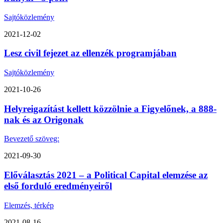
Sajtóközlemény
2021-12-02
Lesz civil fejezet az ellenzék programjában
Sajtóközlemény
2021-10-26
Helyreigazítást kellett közzölnie a Figyelőnek, a 888-
nak és az Origonak
Bevezető szöveg:
2021-09-30
Előválasztás 2021 – a Political Capital elemzése az
első forduló eredményeiről
Elemzés, térkép
2021-08-16