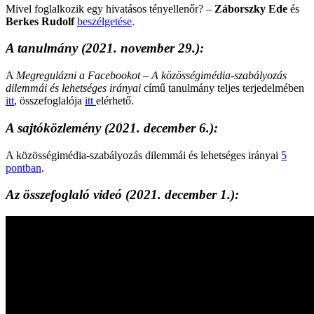
Mivel foglalkozik egy hivatásos tényellenőr? –
Záborszky Ede
és
Berkes Rudolf
beszélgetése
.
A tanulmány
(2021. november 29.):
A
Megregulázni a Facebookot – A közösségimédia-szabályozás
dilemmái és lehetséges irányai
című tanulmány teljes terjedelmében
itt
, összefoglalója
itt
elérhető.
A sajtóközlemény
(2021. december 6.):
A közösségimédia-szabályozás dilemmái és lehetséges irányai
5
pontban
.
Az összefoglaló videó
(2021. december 1.):