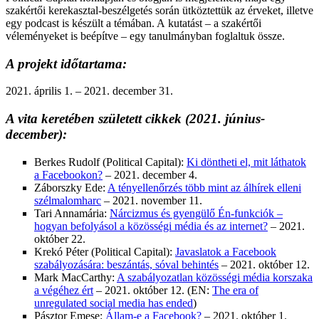
szakértői kerekasztal-beszélgetés során ütköztettük az érveket, illetve
egy podcast is készült a témában. A kutatást – a szakértői
véleményeket is beépítve – egy tanulmányban foglaltuk össze.
A projekt időtartama:
2021. április 1. – 2021. december 31.
A vita keretében született cikkek
(2021. június-
december)
:
Berkes Rudolf (Political Capital):
Ki döntheti el, mit láthatok
a Facebookon?
– 2021. december 4.
Záborszky Ede:
A tényellenőrzés több mint az álhírek elleni
szélmalomharc
– 2021. november 11.
Tari Annamária:
Nárcizmus és gyengülő Én-funkciók –
hogyan befolyásol a közösségi média és az internet?
– 2021.
október 22.
Krekó Péter (Political Capital):
Javaslatok a Facebook
szabályozására: beszántás, sóval behintés
– 2021. október 12.
Mark MacCarthy:
A szabályozatlan közösségi média korszaka
a végéhez ért
– 2021. október 12. (EN:
The era of
unregulated social media has ended
)
Pásztor Emese:
Állam-e a Facebook?
– 2021. október 1.