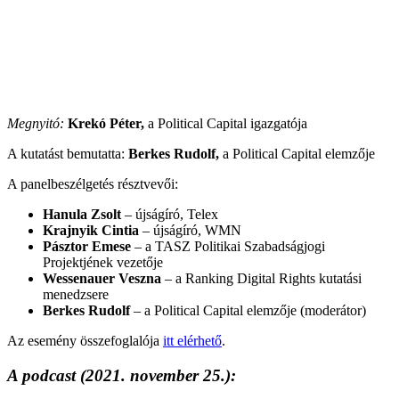
Megnyitó:
Krekó Péter,
a Political Capital igazgatója
A kutatást bemutatta:
Berkes Rudolf,
a Political Capital elemzője
A panelbeszélgetés résztvevői:
Hanula Zsolt
– újságíró, Telex
Krajnyik Cintia
– újságíró, WMN
Pásztor Emese
– a TASZ Politikai Szabadságjogi
Projektjének vezetője
Wessenauer Veszna
– a Ranking Digital Rights kutatási
menedzsere
Berkes Rudolf
– a Political Capital elemzője (moderátor)
Az esemény összefoglalója
itt elérhető
.
A podcast
(2021. november 25.):