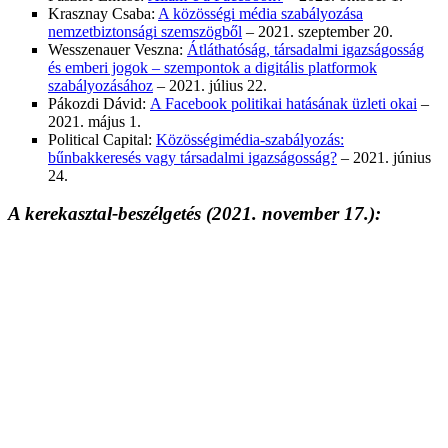
Krasznay Csaba:
A közösségi média szabályozása
nemzetbiztonsági szemszögből
– 2021. szeptember 20.
Wesszenauer Veszna:
Átláthatóság, társadalmi igazságosság
és emberi jogok – szempontok a digitális platformok
szabályozásához
– 2021. július 22.
Pákozdi Dávid:
A Facebook politikai hatásának üzleti okai
–
2021. május 1.
Political Capital:
Közösségimédia-szabályozás:
bűnbakkeresés vagy társadalmi igazságosság?
– 2021. június
24.
A kerekasztal-beszélgetés
(2021. november 17.):