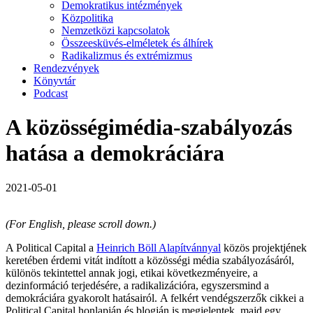
Demokratikus intézmények
Közpolitika
Nemzetközi kapcsolatok
Összeesküvés-elméletek és álhírek
Radikalizmus és extrémizmus
Rendezvények
Könyvtár
Podcast
A közösségimédia-szabályozás
hatása a demokráciára
2021-05-01
(For English, please scroll down.)
A Political Capital a
Heinrich Böll Alapítvánnyal
közös projektjének
keretében érdemi vitát indított a közösségi média szabályozásáról,
különös tekintettel annak jogi, etikai következményeire, a
dezinformáció terjedésére, a radikalizációra, egyszersmind a
demokráciára gyakorolt hatásairól. A felkért vendégszerzők cikkei a
Political Capital honlapján és blogján is megjelentek, majd egy