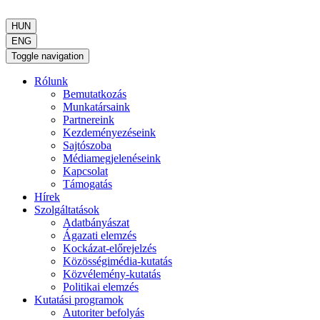
HUN
ENG
Toggle navigation
Rólunk
Bemutatkozás
Munkatársaink
Partnereink
Kezdeményezéseink
Sajtószoba
Médiamegjelenéseink
Kapcsolat
Támogatás
Hírek
Szolgáltatások
Adatbányászat
Ágazati elemzés
Kockázat-előrejelzés
Közösségimédia-kutatás
Közvélemény-kutatás
Politikai elemzés
Kutatási programok
Autoriter befolyás