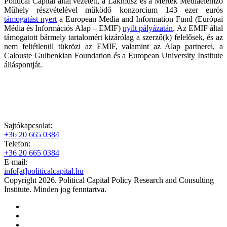
Political Capital által vezetett, a Lakmusz és a Mérték Médiaelemző
Műhely részvételével működő konzorcium 143 ezer eurós
támogatást nyert
a European Media and Information Fund (Európai
Média és Információs Alap – EMIF)
nyílt pályázatán
. Az EMIF által
támogatott bármely tartalomért kizárólag a szerző(k) felelősek, és az
nem feltétlenül tükrözi az EMIF, valamint az Alap partnerei, a
Calouste Gulbenkian Foundation és a European University Institute
álláspontját.
Sajtókapcsolat:
+36 20 665 0384
Telefon:
+36 20 665 0384
E-mail:
info[at]politicalcapital.hu
Copyright 2026. Political Capital Policy Research and Consulting
Institute. Minden jog fenntartva.