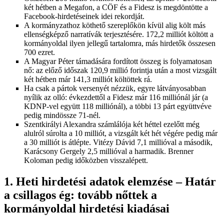
két hétben a Megafon, a CÖF és a Fidesz is megdöntötte a
Facebook-hirdetéseinek idei rekordját.
A kormányzathoz köthető szereplőkön kívül alig költ más
ellenségképző narratívák terjesztésére. 172,2 milliót költött a
kormányoldal ilyen jellegű tartalomra, más hirdetők összesen
700 ezret.
A Magyar Péter támadására fordított összeg is folyamatosan
nő: az előző időszak 120,9 millió forintja után a most vizsgált
két hétben már 141,3 milliót költöttek rá.
Ha csak a pártok versenyét nézzük, egyre látványosabban
nyílik az olló: évkezdettől a Fidesz már 116 milliónál jár (a
KDNP-vel együtt 118 milliónál), a többi 13 párt együttvéve
pedig mindössze 71-nél.
Szentkirályi Alexandra számlálója két héttel ezelőtt még
alulról súrolta a 10 milliót, a vizsgált két hét végére pedig már
a 30 milliót is átlépte. Vitézy Dávid 7,1 millióval a második,
Karácsony Gergely 2,5 millióval a harmadik. Brenner
Koloman pedig időközben visszalépett.
1. Heti hirdetési adatok elemzése – Határ
a csillagos ég: tovább nőttek a
kormányoldal hirdetési kiadásai