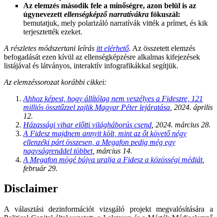
Az elemzés második fele a minőségre, azon belül is az
úgynevezett
ellenségképző narratívákra
fókuszál:
bemutatjuk, mely polarizáló narratívák vitték a prímet, és kik
terjesztették ezeket.
A részletes módszertani leírás
itt elérhető
.
Az összetett elemzés
befogadását ezen kívül az ellenségképzésre alkalmas kifejezések
listájával és látványos, interaktív infografikákkal segítjük.
Az elemzéssorozat korábbi cikkei:
Ahhoz képest, hogy állítólag nem veszélyes a Fideszre, 121
milliós össztűzzel zajlik Magyar Péter lejáratása
, 2024. április
12.
Házassági vihar előtti világháborús csend
, 2024. március 28.
A Fidesz majdnem annyit költ, mint az őt követő négy
ellenzéki párt összesen, a Megafon pedig még egy
nagyságrenddel többet
, március 14.
A Megafon mögé bújva uralja a Fidesz a közösségi médiát
,
február 29.
Disclaimer
A választási dezinformációt vizsgáló projekt megvalósítására a