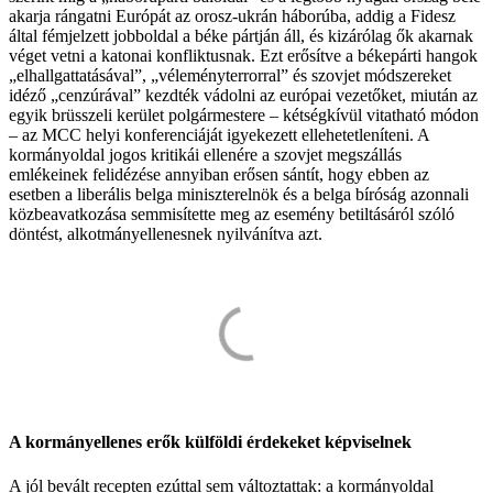
akarja rángatni Európát az orosz-ukrán háborúba, addig a Fidesz
által fémjelzett jobboldal a béke pártján áll, és kizárólag ők akarnak
véget vetni a katonai konfliktusnak. Ezt erősítve a békepárti hangok
„elhallgattatásával”, „véleményterrorral” és szovjet módszereket
idéző „cenzúrával” kezdték vádolni az európai vezetőket, miután az
egyik brüsszeli kerület polgármestere – kétségkívül vitatható módon
– az MCC helyi konferenciáját igyekezett ellehetetleníteni. A
kormányoldal jogos kritikái ellenére a szovjet megszállás
emlékeinek felidézése annyiban erősen sántít, hogy ebben az
esetben a liberális belga miniszterelnök és a belga bíróság azonnali
közbeavatkozása semmisítette meg az esemény betiltásáról szóló
döntést, alkotmányellenesnek nyilvánítva azt.
A kormányellenes erők külföldi érdekeket képviselnek
A jól bevált recepten ezúttal sem változtattak: a kormányoldal