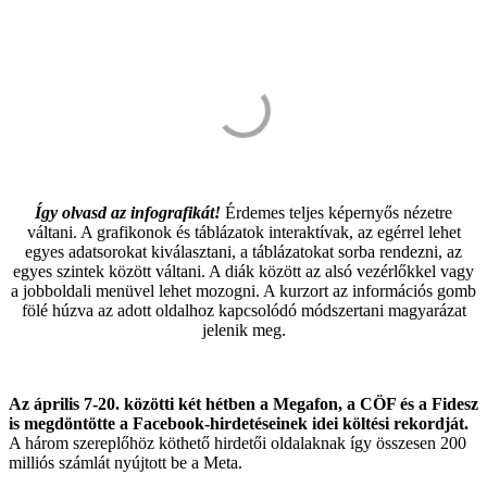
Így olvasd az infografikát!
Érdemes teljes képernyős nézetre
váltani. A grafikonok és táblázatok interaktívak, az egérrel lehet
egyes adatsorokat kiválasztani, a táblázatokat sorba rendezni, az
egyes szintek között váltani. A diák között az alsó vezérlőkkel vagy
a jobboldali menüvel lehet mozogni. A kurzort az információs gomb
fölé húzva az adott oldalhoz kapcsolódó módszertani magyarázat
jelenik meg.
Az április 7-20. közötti két hétben a Megafon, a CÖF és a Fidesz
is megdöntötte a Facebook-hirdetéseinek idei költési rekordját.
A három szereplőhöz köthető hirdetői oldalaknak így összesen 200
milliós számlát nyújtott be a Meta.