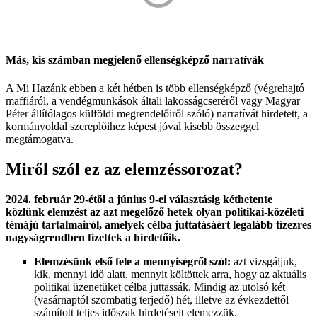
Más, kis számban megjelenő ellenségképző narratívák
A Mi Hazánk ebben a két hétben is több ellenségképző (végrehajtó
maffiáról, a vendégmunkások általi lakosságcseréről vagy Magyar
Péter állítólagos külföldi megrendelőiről szóló) narratívát hirdetett, a
kormányoldal szereplőihez képest jóval kisebb összeggel
megtámogatva.
Miről szól ez az elemzéssorozat?
2024. február 29-étől a június 9-ei választásig kéthetente
közlünk elemzést az azt megelőző hetek olyan politikai-közéleti
témájú tartalmairól, amelyek célba juttatásáért legalább tízezres
nagyságrendben fizettek a hirdetőik.
Elemzésünk első fele a mennyiségről szól:
azt vizsgáljuk,
kik, mennyi idő alatt, mennyit költöttek arra, hogy az aktuális
politikai üzenetüket célba juttassák. Mindig az utolsó két
(vasárnaptól szombatig terjedő) hét, illetve az évkezdettől
számított teljes időszak hirdetéseit elemezzük.