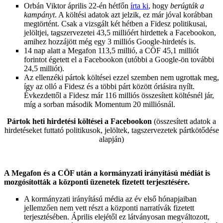
Orbán Viktor április 22-én hétfőn
írta ki
, hogy
berúgták a
kampányt
. A költési adatok azt jelzik, ez már jóval korábban
megtörtént. Csak a vizsgált két hétben a Fidesz politikusai,
jelöltjei, tagszervezetei 43,5 millióért hirdettek a Facebookon,
amihez hozzájött még egy 3 milliós Google-hirdetés is.
14 nap alatt a Megafon 113,5 millió, a CÖF 45,1 milliót
forintot égetett el a Facebookon (utóbbi a Google-ön további
24,5 milliót).
Az ellenzéki pártok költései ezzel szemben nem ugrottak meg,
így az olló a Fidesz és a többi párt között óriásira nyílt.
Évkezdettől a Fidesz már 116 milliós összesített költésnél jár,
míg a sorban második Momentum 20 milliósnál.
Pártok heti hirdetési költései a Facebookon
(összesített adatok a
hirdetéseket futtató politikusok, jelöltek, tagszervezetek pártkötődése
alapján)
A Megafon és a CÖF után a kormányzati irányítású médiát is
mozgósították a központi üzenetek fizetett terjesztésére.
A kormányzati irányítású média az év első hónapjaiban
jellemzően nem vett részt a központi narratívák fizetett
terjesztésében. Április elejétől ez látványosan megváltozott,