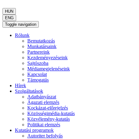
HUN
ENG
Toggle navigation
Rólunk
Bemutatkozás
Munkatársaink
Partnereink
Kezdeményezéseink
Sajtószoba
Médiamegjelenéseink
Kapcsolat
Támogatás
Hírek
Szolgáltatások
Adatbányászat
Ágazati elemzés
Kockázat-előrejelzés
Közösségimédia-kutatás
Közvélemény-kutatás
Politikai elemzés
Kutatási programok
Autoriter befolyás