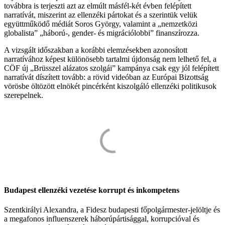
továbbra is terjeszti azt az elmúlt másfél-két évben felépített
narratívát, miszerint az ellenzéki pártokat és a szerintük velük
együttműködő médiát Soros György, valamint a „nemzetközi
globalista” „háború-, gender- és migrációlobbi” finanszírozza.
A vizsgált időszakban a korábbi elemzésekben azonosított
narratívához képest különösebb tartalmi újdonság nem lelhető fel, a
CÖF új „Brüsszel alázatos szolgái” kampánya csak egy jól felépített
narratívát díszített tovább: a rövid videóban az Európai Bizottság
vörösbe öltözött elnökét pincérként kiszolgáló ellenzéki politikusok
szerepelnek.
Budapest ellenzéki vezetése korrupt és inkompetens
Szentkirályi Alexandra, a Fidesz budapesti főpolgármester-jelöltje és
a megafonos influenszerek háborúpártisággal, korrupcióval és