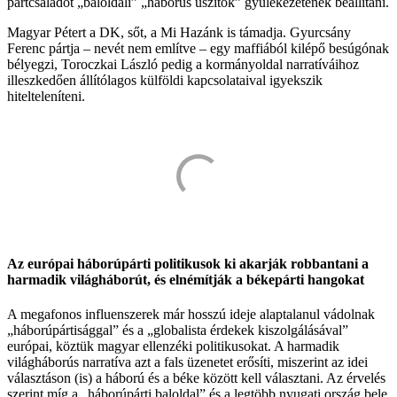
pártcsaládot „baloldali” „háborús uszítók” gyülekezetének beállítani.
Magyar Pétert a DK, sőt, a Mi Hazánk is támadja. Gyurcsány
Ferenc pártja – nevét nem említve – egy maffiából kilépő besúgónak
bélyegzi, Toroczkai László pedig a kormányoldal narratíváihoz
illeszkedően állítólagos külföldi kapcsolataival igyekszik
hitelteleníteni.
Az európai háborúpárti politikusok ki akarják robbantani a
harmadik világháborút, és elnémítják a békepárti hangokat
A megafonos influenszerek már hosszú ideje alaptalanul vádolnak
„háborúpártisággal” és a „globalista érdekek kiszolgálásával”
európai, köztük magyar ellenzéki politikusokat. A harmadik
világháborús narratíva azt a fals üzenetet erősíti, miszerint az idei
választáson (is) a háború és a béke között kell választani. Az érvelés
szerint míg a „háborúpárti baloldal” és a legtöbb nyugati ország bele