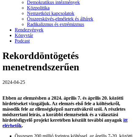
Demokratikus intézmények
Közpolitika
Nemzetközi kapcsolatok
Összeesküvés-elméletek és álhírek
Radikalizmus és extrémizmus
Rendezvények
Könyvtár
Podcast
Rekorddöntögetés
menetrendszerűen
2024-04-25
Ebben az elemzésben a 2024. április 7. és április 20. közötti
hirdetéseket vizsgáljuk. Az elemzés első fele a költésekről,
második fele az ellenségképző narratívákról szól. A részletes
módszertani leírás, a korábbi elemzéseink és a választási
hirdetésfigyelő projekt keretében készült további anyagok
itt
elérhetők
.
Összesen 200 millió forintos költéssel, az április 7-20. közötti