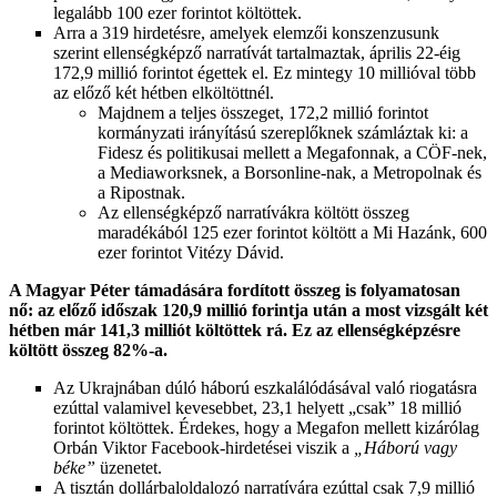
legalább 100 ezer forintot költöttek.
Arra a 319 hirdetésre, amelyek elemzői konszenzusunk
szerint ellenségképző narratívát tartalmaztak, április 22-éig
172,9 millió forintot égettek el. Ez mintegy 10 millióval több
az előző két hétben elköltöttnél.
Majdnem a teljes összeget, 172,2 millió forintot
kormányzati irányítású szereplőknek számláztak ki: a
Fidesz és politikusai mellett a Megafonnak, a CÖF-nek,
a Mediaworksnek, a Borsonline-nak, a Metropolnak és
a Ripostnak.
Az ellenségképző narratívákra költött összeg
maradékából 125 ezer forintot költött a Mi Hazánk, 600
ezer forintot Vitézy Dávid.
A Magyar Péter támadására fordított összeg is folyamatosan
nő: az előző időszak 120,9 millió forintja után a most vizsgált két
hétben már 141,3 milliót költöttek rá. Ez az ellenségképzésre
költött összeg 82%-a.
Az Ukrajnában dúló háború eszkalálódásával való riogatásra
ezúttal valamivel kevesebbet, 23,1 helyett „csak” 18 millió
forintot költöttek. Érdekes, hogy a Megafon mellett kizárólag
Orbán Viktor Facebook-hirdetései viszik a
„Háború vagy
béke”
üzenetet.
A tisztán dollárbaloldalozó narratívára ezúttal csak 7,9 millió