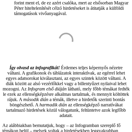
forint ment el, de ez azért csalóka, mert az elsősorban Magyar
Péter hiteltelenítését célzó hirdetéseket is átitatják a külföldi
támogatások vivőanyagával.
Így olvasd az infografikát!
Érdemes teljes képernyős nézetre
váltani. A grafikonok és táblázatok interaktívak, az egérrel lehet
egyes adatsorokat kiválasztani, az egyes szintek között váltani. A
diák között az alsó vezérlőkkel vagy a billentyűzet nyilaival lehet
mozogni. Az
Infogram első diáján
látható, mely főbb témákat fedték
le ezek az ellenségképzésre alkalmas tartalmak, és mennyit költöttek
rájuk. A
második dián
a témák, illetve a hirdetők szerinti bontás
böngészhető. A
harmadik dián
az ellenségképző narratívákat
tartalmazó hirdetések közül válogatunk, feltüntetve azok legfőbb
adatait.
Az alábbiakban bemutatjuk, hogy – az Infogramban szereplő fő
témákon belül – melyek voltak a hirdetésekben leggyakrabban