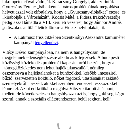
inkompetenciával vádolják Karácsony Gergelyt, aki szerintük
Gyurcsány Ferenc „bábjaként” a város problémáinak megoldása
helyett azzal volt elfoglalva, hogy a „Gyurcsány-fiókákat” etesse, és
„kirabolják a Városházát”. Kocsis Máté, a Fidesz frakcióvezetője
pedig azzal támadta a VIII. kerületi vezetést, hogy Jámbor András
„erőszakos antifái” tették tönkre a Fidesz helyi plakátjait.
A Lakmusz friss cikkében Szentkirályi Alexandra kamuméter-
kampányát
tényellenőrzi
.
Vitézy Dávid kampányában, ha nem is hangsúlyosan, de
megjelennek ellenségképzésre alkalmas kifejezések. A budapesti
közösségi közlekedés problémái kapcsán arról beszélt, hogy a
„tömegközlekedés nem lehet hajléktalanszálló”, némileg
összemosva a hajléktalanokat a bűnözőkkel, később „messziről
bűzlő, szervezetten kolduló, nőket fogdosó, utastársaikat zaklató
személyekről” beszélt, akikkel szemben rendészeti eszközökkel
lépne fel. Az őt ért kritikára reagálva Vitézy kitartott álláspontja
mellett, de következetesen hangsúlyozza azt is, hogy „aki segítségre
szorul, annak a szociális ellátórendszeren belül segíteni kell”.