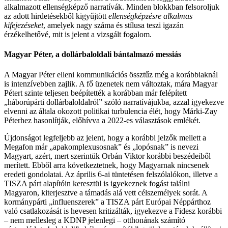
alkalmazott ellenségképző narratívák. Minden blokkban felsoroljuk
az adott hirdetésekből kigyűjtött
ellenségképzésre alkalmas
kifejezéseket
, amelyek nagy száma és stílusa teszi igazán
érzékelhetővé, mit is jelent a vizsgált fogalom.
Magyar Péter, a dollárbaloldali bántalmazó messiás
A Magyar Péter elleni kommunikációs össztűz még a korábbiaknál
is intenzívebben zajlik. A fő üzenetek nem változtak, mára Magyar
Pétert szinte teljesen beépítették a korábban már felépített
„háborúpárti dollárbaloldalról” szóló narratívájukba, azzal igyekezve
elvenni az általa okozott politikai turbulencia élét, hogy Márki-Zay
Péterhez hasonlítják, előhívva a 2022-es választások emlékét.
Újdonságot legfeljebb az jelent, hogy a korábbi jelzők mellett a
Megafon már „apakomplexusosnak” és „lopósnak” is nevezi
Magyart, azért, mert szerintük Orbán Viktor korábbi beszédeiből
merített. Ebből arra következtetnek, hogy Magyarnak nincsenek
eredeti gondolatai. Az április 6-ai tüntetésen felszólalókon, illetve a
TISZA párt alapítóin keresztül is igyekeznek fogást találni
Magyaron, kiterjesztve a támadás alá vett célszemélyek sorát. A
kormánypárti „influenszerek” a TISZA párt Európai Néppárthoz
való csatlakozását is hevesen kritizálták, igyekezve a Fidesz korábbi
– nem mellesleg a KDNP jelenlegi – otthonának számító