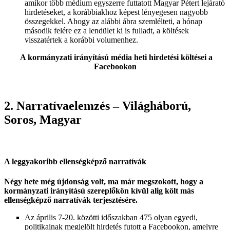
amikor több médium egyszerre futtatott Magyar Pétert lejárató
hirdetéseket, a korábbiakhoz képest lényegesen nagyobb
összegekkel. Ahogy az alábbi ábra szemlélteti, a hónap
második felére ez a lendület ki is fulladt, a költések
visszatértek a korábbi volumenhez.
A kormányzati irányítású média heti hirdetési költései a
Facebookon
2. Narratívaelemzés – Világháború,
Soros, Magyar
A leggyakoribb ellenségképző narratívák
Négy hete még újdonság volt, ma már megszokott, hogy a
kormányzati irányítású szereplőkön kívül alig költ más
ellenségképző narratívák terjesztésére.
Az április 7-20. közötti időszakban 475 olyan egyedi,
politikainak megjelölt hirdetés futott a Facebookon, amelyre