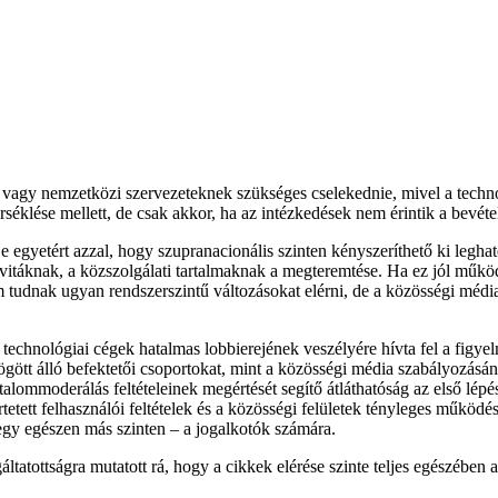
mi vagy nemzetközi szervezeteknek szükséges cselekednie, mivel a techn
klése mellett, de csak akkor, ha az intézkedések nem érintik a bevétele
 egyetért azzal, hogy szupranacionális szinten kényszeríthető ki legha
i vitáknak, a közszolgálati tartalmaknak a megteremtése. Ha ez jól műk
em tudnak ugyan rendszerszintű változásokat elérni, de a közösségi médi
echnológiai cégek hatalmas lobbierejének veszélyére hívta fel a figyelme
tt álló befektetői csoportokat, mint a közösségi média szabályozásána
alommoderálás feltételeinek megértését segítő átláthatóság az első lépés
tett felhasználói feltételek és a közösségi felületek tényleges működés
egy egészen más szinten – a jogalkotók számára.
tatottságra mutatott rá, hogy a cikkek elérése szinte teljes egészében 