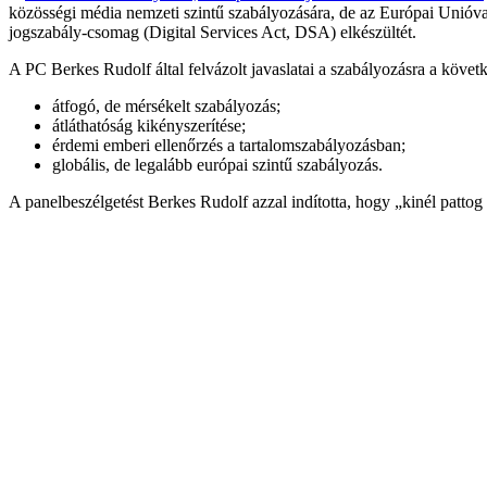
közösségi média nemzeti szintű szabályozására, de az Európai Unióval
jogszabály-csomag (Digital Services Act, DSA) elkészültét.
A PC Berkes Rudolf által felvázolt javaslatai a szabályozásra a köve
átfogó, de mérsékelt szabályozás;
átláthatóság kikényszerítése;
érdemi emberi ellenőrzés a tartalomszabályozásban;
globális, de legalább európai szintű szabályozás.
A panelbeszélgetést Berkes Rudolf azzal indította, hogy „kinél pattog 