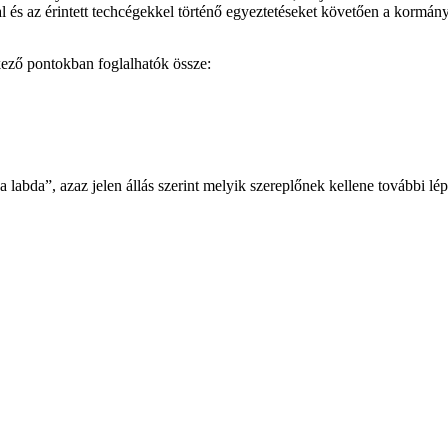
 és az érintett techcégekkel történő egyeztetéseket követően a kormán
tkező pontokban foglalhatók össze:
a labda”, azaz jelen állás szerint melyik szereplőnek kellene további l