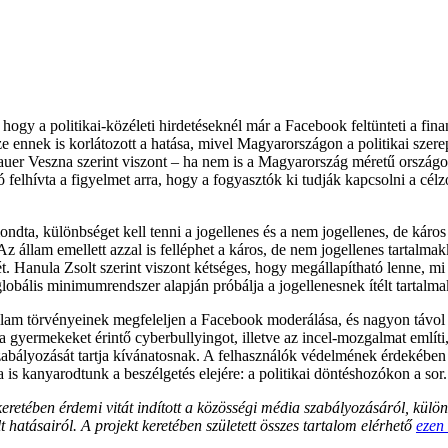
, hogy a politikai-közéleti hirdetéseknél már a Facebook feltünteti a fin
sze ennek is korlátozott a hatása, mivel Magyarországon a politikai szere
r Veszna szerint viszont – ha nem is a Magyarország méretű országokban
tó felhívta a figyelmet arra, hogy a fogyasztók ki tudják kapcsolni a cél
ndta, különbséget kell tenni a jogellenes és a nem jogellenes, de káros
z állam emellett azzal is felléphet a káros, de nem jogellenes tartalmak
ét. Hanula Zsolt szerint viszont kétséges, hogy megállapítható lenne, 
lobális minimumrendszer alapján próbálja a jogellenesnek ítélt tartalma
llam törvényeinek megfeleljen a Facebook moderálása, és nagyon távol 
e a gyermekeket érintő cyberbullyingot, illetve az incel-mozgalmat eml
abályozását tartja kívánatosnak. A felhasználók védelmének érdekében t
a is kanyarodtunk a beszélgetés elejére: a politikai döntéshozókon a sor.
eretében érdemi vitát indított a közösségi média szabályozásáról, külön
 hatásairól. A projekt keretében született összes tartalom elérhető
ezen