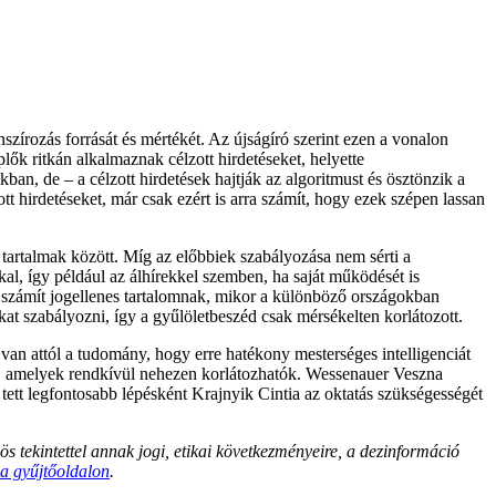
anszírozás forrását és mértékét. Az újságíró szerint ezen a vonalon
plők ritkán alkalmaznak célzott hirdetéseket, helyette
, de – a célzott hirdetések hajtják az algoritmust és ösztönzik a
zott hirdetéseket, már csak ezért is arra számít, hogy ezek szépen lassan
 tartalmak között. Míg az előbbiek szabályozása nem sérti a
kal, így például az álhírekkel szemben, ha saját működését is
mi számít jogellenes tartalomnak, mikor a különböző országokban
kat szabályozni, így a gyűlöletbeszéd csak mérsékelten korlátozott.
van attól a tudomány, hogy erre hatékony mesterséges intelligenciát
íti, amelyek rendkívül nehezen korlátozhatók. Wessenauer Veszna
ett legfontosabb lépésként Krajnyik Cintia az oktatás szükségességét
ös tekintettel annak jogi, etikai következményeire, a dezinformáció
 a gyűjtőoldalon
.