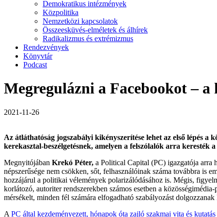
Demokratikus intézmények
Közpolitika
Nemzetközi kapcsolatok
Összeesküvés-elméletek és álhírek
Radikalizmus és extrémizmus
Rendezvények
Könyvtár
Podcast
Megregulázni a Facebookot – a k
2021-11-26
Az átláthatóság jogszabályi kikényszerítése lehet az első lépés a k
kerekasztal-beszélgetésnek, amelyen a felszólalók arra keresték a
Megnyitójában
Krekó Péter,
a Political Capital (PC) igazgatója arra 
népszerűsége nem csökken, sőt, felhasználóinak száma továbbra is emel
hozzájárul a politikai vélemények polarizálódásához is. Mégis, figyel
korlátozó, autoriter rendszerekben számos esetben a közösségimédia-pl
mérsékelt, minden fél számára elfogadható szabályozást dolgozzanak 
A
PC által kezdeményezett, hónapok óta zajló szakmai vita és kutatás