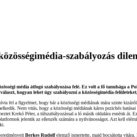
özösségimédia-szabályozás dilem
özösségi média átfogó szabályozása felé. Ez volt a fő tanulsága a Pol
 választ, hogyan lehet úgy szabályozni a közösségimédia-felületeket
hívta fel a figyelmet, hogy bár a közösségi médiának mára szinte kizáróla
kedik. Nem vitás, hogy a közösségi médiának káros pszichés hatásai is 
meztet Krekó Péter, a túlszabályozással a ló másik oldalára esnénk át. E
atformok jelentik az ellenzék számára a nyilvánosságot. Azt kell elérn
ki.
eredményeit
Berkes Rudolf
elemző ismertette, majd bocsátotta vitára.