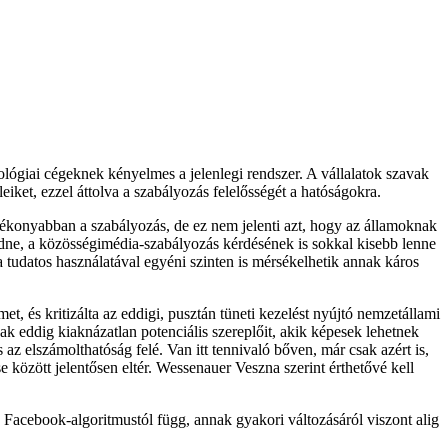
ológiai cégeknek kényelmes a jelenlegi rendszer. A vállalatok szavak
iket, ezzel áttolva a szabályozás felelősségét a hatóságokra.
tékonyabban a szabályozás, de ez nem jelenti azt, hogy az államoknak
ödne, a közösségimédia-szabályozás kérdésének is sokkal kisebb lenne
a tudatos használatával egyéni szinten is mérsékelhetik annak káros
t, és kritizálta az eddigi, pusztán tüneti kezelést nyújtó nemzetállami
k eddig kiaknázatlan potenciális szereplőit, akik képesek lehetnek
 az elszámolthatóság felé. Van itt tennivaló bőven, már csak azért is,
e között jelentősen eltér. Wessenauer Veszna szerint érthetővé kell
a Facebook-algoritmustól függ, annak gyakori változásáról viszont alig