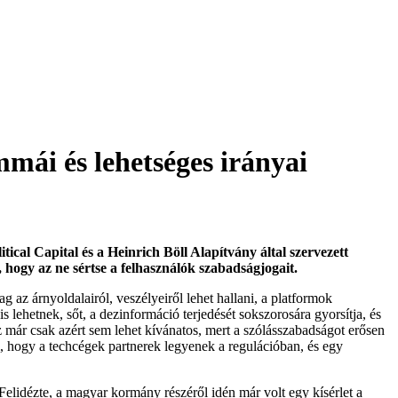
mái és lehetséges irányai
itical Capital és a Heinrich Böll Alapítvány által szervezett
, hogy az ne sértse a felhasználók szabadságjogait.
g az árnyoldalairól, veszélyeiről lehet hallani, a platformok
lehetnek, sőt, a dezinformáció terjedését sokszorosára gyorsítja, és
z már csak azért sem lehet kívánatos, mert a szólásszabadságot erősen
i, hogy a techcégek partnerek legyenek a regulációban, és egy
 Felidézte, a magyar kormány részéről idén már volt egy kísérlet a