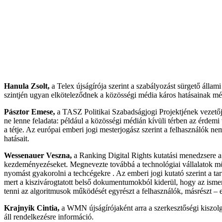
Hanula Zsolt,
a Telex újságírója szerint a szabályozást sürgető álla
szintjén ugyan elköteleződnek a közösségi média káros hatásainak mérsé
Pásztor Emese,
a TASZ Politikai Szabadságjogi Projektjének vezetője
ne lenne feladata: például a közösségi médián kívüli térben az érdem
a tétje. Az európai emberi jogi mesterjogász szerint a felhasználók n
hatásait.
Wessenauer Veszna,
a Ranking Digital Rights kutatási menedzsere a t
kezdeményezéseket. Megnevezte továbbá a technológiai vállalatok mögö
nyomást gyakorolni a techcégekre . Az emberi jogi kutató szerint a tart
mert a kiszivárogtatott belső dokumentumokból kiderül, hogy az ismerte
tenni az algoritmusok működését egyrészt a felhasználók, másrészt – 
Krajnyik Cintia,
a WMN újságírójaként arra a szerkesztőségi kiszolgál
áll rendelkezésre információ.