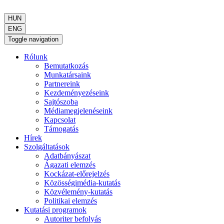
HUN
ENG
Toggle navigation
Rólunk
Bemutatkozás
Munkatársaink
Partnereink
Kezdeményezéseink
Sajtószoba
Médiamegjelenéseink
Kapcsolat
Támogatás
Hírek
Szolgáltatások
Adatbányászat
Ágazati elemzés
Kockázat-előrejelzés
Közösségimédia-kutatás
Közvélemény-kutatás
Politikai elemzés
Kutatási programok
Autoriter befolyás