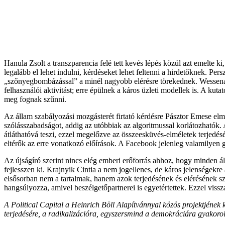
Hanula Zsolt a transzparencia felé tett kevés lépés közül azt emelte ki
legalább el lehet indulni, kérdéseket lehet feltenni a hirdetőknek. Per
„szőnyegbombázással” a minél nagyobb elérésre törekednek. Wessenaue
felhasználói aktivitást; erre épülnek a káros üzleti modellek is. A kuta
meg fognak szűnni.
Az állam szabályozási mozgásterét firtató kérdésre Pásztor Emese elmo
szólásszabadságot, addig az utóbbiak az algoritmussal korlátozhatók. A
átláthatóvá teszi, ezzel megelőzve az összeesküvés-elméletek terjedés
eltérők az erre vonatkozó előírások. A Facebook jelenleg valamilyen g
Az újságíró szerint nincs elég emberi erőforrás ahhoz, hogy minden á
fejlesszen ki. Krajnyik Cintia a nem jogellenes, de káros jelenségekr
elsősorban nem a tartalmak, hanem azok terjedésének és elérésének sz
hangsúlyozza, amivel beszélgetőpartnerei is egyetértettek. Ezzel vissz
A Political Capital a Heinrich Böll Alapítvánnyal közös projektjének k
terjedésére, a radikalizációra, egyszersmind a demokráciára gyakorolt