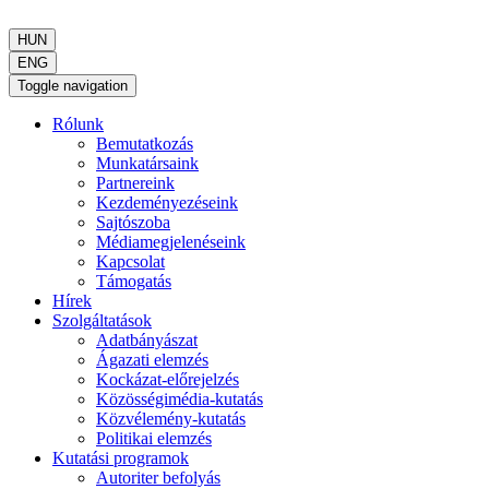
HUN
ENG
Toggle navigation
Rólunk
Bemutatkozás
Munkatársaink
Partnereink
Kezdeményezéseink
Sajtószoba
Médiamegjelenéseink
Kapcsolat
Támogatás
Hírek
Szolgáltatások
Adatbányászat
Ágazati elemzés
Kockázat-előrejelzés
Közösségimédia-kutatás
Közvélemény-kutatás
Politikai elemzés
Kutatási programok
Autoriter befolyás