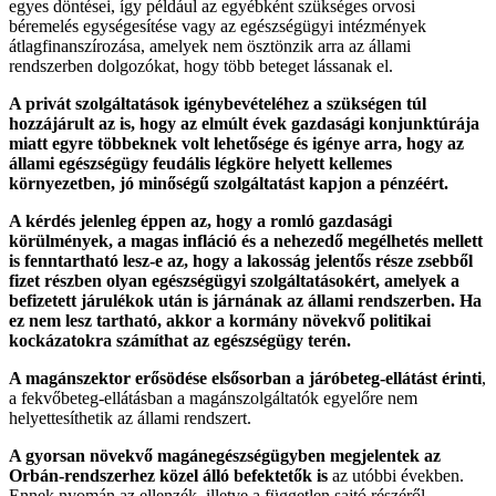
egyes döntései, így például az egyébként szükséges orvosi
béremelés egységesítése vagy az egészségügyi intézmények
átlagfinanszírozása, amelyek nem ösztönzik arra az állami
rendszerben dolgozókat, hogy több beteget lássanak el.
A privát szolgáltatások igénybevételéhez a szükségen túl
hozzájárult az is, hogy az elmúlt évek gazdasági konjunktúrája
miatt egyre többeknek volt lehetősége és igénye arra, hogy az
állami egészségügy feudális légköre helyett kellemes
környezetben, jó minőségű szolgáltatást kapjon a pénzéért.
A kérdés jelenleg éppen az, hogy a romló gazdasági
körülmények, a magas infláció és a nehezedő megélhetés mellett
is fenntartható lesz-e az, hogy a lakosság jelentős része zsebből
fizet részben olyan egészségügyi szolgáltatásokért, amelyek a
befizetett járulékok után is járnának az állami rendszerben. Ha
ez nem lesz tartható, akkor a kormány növekvő politikai
kockázatokra számíthat az egészségügy terén.
A magánszektor erősödése elsősorban a járóbeteg-ellátást érinti
,
a fekvőbeteg-ellátásban a magánszolgáltatók egyelőre nem
helyettesíthetik az állami rendszert.
A gyorsan növekvő magánegészségügyben megjelentek az
Orbán-rendszerhez közel álló befektetők is
az utóbbi években.
Ennek nyomán az ellenzék, illetve a független sajtó részéről