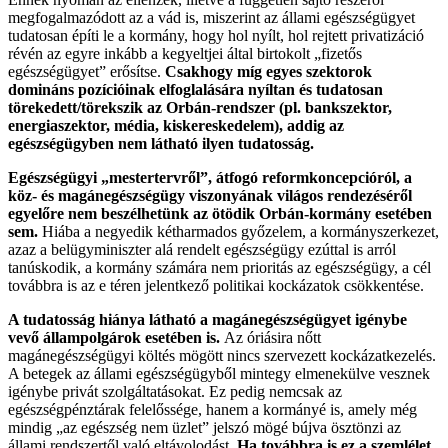
megfogalmazódott az a vád is, miszerint az állami egészségügyet
tudatosan építi le a kormány, hogy hol nyílt, hol rejtett privatizáció
révén az egyre inkább a kegyeltjei által birtokolt „fizetős
egészségügyet” erősítse.
Csakhogy míg egyes szektorok
domináns pozícióinak elfoglalására nyíltan és tudatosan
törekedett/törekszik az Orbán-rendszer (pl. bankszektor,
energiaszektor, média, kiskereskedelem), addig az
egészségügyben nem látható ilyen tudatosság.
Egészségügyi „mestertervről”, átfogó reformkoncepcióról, a
köz- és magánegészségügy viszonyának világos rendezéséről
egyelőre nem beszélhetünk az ötödik Orbán-kormány esetében
sem.
Hiába a negyedik kétharmados győzelem, a kormányszerkezet,
azaz a belügyminiszter alá rendelt egészségügy ezúttal is arról
tanúskodik, a kormány számára nem prioritás az egészségügy, a cél
továbbra is az e téren jelentkező politikai kockázatok csökkentése.
A tudatosság hiánya látható a magánegészségügyet igénybe
vevő állampolgárok esetében is.
Az óriásira nőtt
magánegészségügyi költés mögött nincs szervezett kockázatkezelés.
A betegek az állami egészségügyből mintegy elmenekülve vesznek
igénybe privát szolgáltatásokat. Ez pedig nemcsak az
egészségpénztárak felelőssége, hanem a kormányé is, amely még
mindig „az egészség nem üzlet” jelszó mögé bújva ösztönzi az
állami rendszertől való eltávolodást.
Ha továbbra is ez a szemlélet