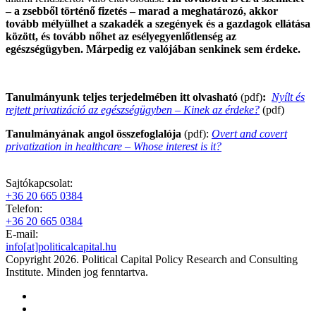
– a zsebből történő fizetés – marad a meghatározó, akkor
tovább mélyülhet a szakadék a szegények és a gazdagok ellátása
között, és tovább nőhet az esélyegyenlőtlenség az
egészségügyben. Márpedig ez valójában senkinek sem érdeke.
Tanulmányunk teljes terjedelmében itt olvasható
(pdf)
:
Nyílt és
rejtett privatizáció az egészségügyben – Kinek az érdeke?
(pdf)
Tanulmányának angol összefoglalója
(pdf):
Overt and covert
privatization in healthcare – Whose interest is it?
Sajtókapcsolat:
+36 20 665 0384
Telefon:
+36 20 665 0384
E-mail:
info[at]politicalcapital.hu
Copyright 2026. Political Capital Policy Research and Consulting
Institute. Minden jog fenntartva.