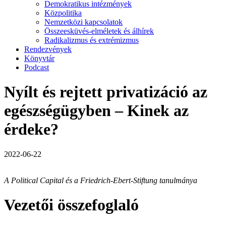
Demokratikus intézmények
Közpolitika
Nemzetközi kapcsolatok
Összeesküvés-elméletek és álhírek
Radikalizmus és extrémizmus
Rendezvények
Könyvtár
Podcast
Nyílt és rejtett privatizáció az
egészségügyben – Kinek az
érdeke?
2022-06-22
A Political Capital és a Friedrich-Ebert-Stiftung tanulmánya
Vezetői összefoglaló