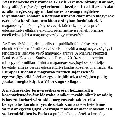
Az Orbán-rendszer számára 12 év is kevésnek bizonyult ahhoz,
hogy átfogó egészségügyi reformba kezdjen. Ez alatt az idő alatt
az állami egészségügy működése és lakossági megítélése
folyamatosan romlott, a közfinanszírozott ellátástól a magyarok
ezért soha korábban nem látott arányban fordultak el.
A
magánszolgáltatókat igénybe vevők körének, illetve a privát
egészségügyi ellátásra elköltött pénz mennyiségének rohamos
emelkedése jelzi a magánegészségügy térnyerését.
Az Ernst & Young idén áprilisban publikált felmérése szerint az
elmúlt két évben 44-ről 63 százalékra bővült a magánegészségügyi
rendszert is igénybe vevő magyarok aránya. A Magyar Nemzeti
Bank és a Központi Statisztikai Hivatal 2019-es adatai szerint
mintegy 950 milliárd forint a magánegészségügyi szektor teljes
bevétele, ami az összes egészségügyi kiadás közel egyharmada.
Az
Európai Unióban a magyarok fizetnek saját zsebből
egészségügyi ellátásért az egyik legtöbbet, a térségben pedig
jócskán meghaladjuk a V4-országok átlagát.
A magánszektor térnyeréséhez erősen hozzájárult a
koronavírus-járvány időszaka, amikor tovább nőttek az addig
is hosszú kórházi várólisták, még rosszabbak lettek a
betegellátás körülményei, de sokak számára elérhetetlenné
váltak az egészségügyi közszolgáltatások az alapellátásban és a
szakrendelőkben is.
Ezeket a problémákat tetézték a kormány