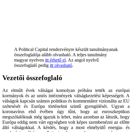
A Political Capital rendezvényre készült tanulmányanak
összefoglalója alább olvasható. A teljes tanulmány
magyar nyelven
itt érhető el
. Az angol nyelvű
összefoglaló pedig
itt olvasható
.
Vezetői összefoglaló
Az elmúlt évek válságai komolyan próbára tették az európai
kormányok és az uniós intézmények válságkezelési képességeit. A
válságok kapcsán számos politikus és kommentátor vizionálta az EU
szétesését és Európa történelmi szintű gyengülését. Ugyan a
koronavírus első évében úgy tűnt, hogy az euroszkeptikus
megszólalóknak még igazuk is lehet, mára azonban az látszik, hogy
Európa eddig nem várt egységben volt képes szembenézni az előtte
álló válságokkal. A kérdés, hogy a most elmélyülő energia- és