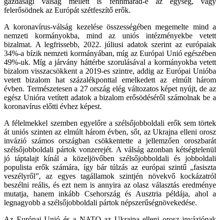
gazdasági válság mellett is fennmarad-e az egység, vagy
felerősödnek az Európát szétfeszítő erők.
A koronavírus-válság kezelése összességében megemelte mind a
nemzeti kormányokba, mind az uniós intézményekbe vetett
bizalmat. A legfrissebb, 2022. júliusi adatok szerint az európaiak
34%-a bízik nemzeti kormányában, míg az Európai Unió egészében
49%-uk. Míg a járvány háttérbe szorulásával a kormányokba vetett
bizalom visszacsökkent a 2019-es szintre, addig az Európai Unióba
vetett bizalom hat százalékponttal emelkedett az elmúlt három
évben. Természetesen a 27 ország elég változatos képet nyújt, de az
egész Unióra vetített adatok a bizalom erősödéséről számolnak be a
koronavírus előtti évhez képest.
A félelmekkel szemben egyelőre a szélsőjobboldali erők sem törtek
át uniós szinten az elmúlt három évben, sőt, az Ukrajna elleni orosz
invázió számos országban csökkentette a jellemzően oroszbarát
szélsőjobboldali pártok vonzerejét. A válság azonban kétségtelenül
jó táptalajt kínál a közeljövőben szélsőjobboldali és jobboldali
populista erők számára, így bár túlzás az európai szintű „fasiszta
veszélyről”, az egyes tagállamok szintjén növekvő kockázatról
beszélni reális, és ezt nem is annyira az olasz választás eredménye
mutatja, hanem inkább Csehország és Ausztria példája, ahol a
legnagyobb a szélsőjobboldali pártok népszerűségnövekedése.
Az Európai Unió és a NATO az Ukrajna elleni orosz inváziónak