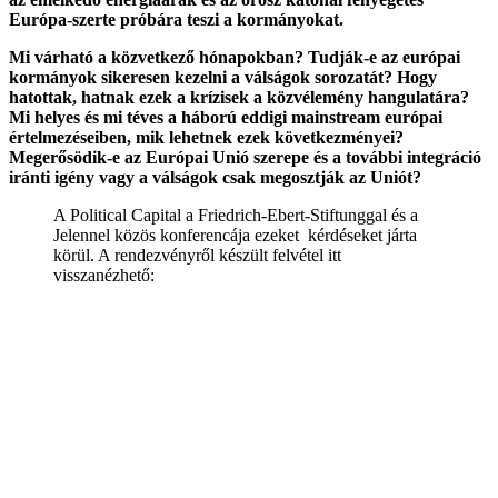
Európa-szerte próbára teszi a kormányokat.
Mi várható a közvetkező hónapokban? Tudják-e az európai
kormányok sikeresen kezelni a válságok sorozatát? Hogy
hatottak, hatnak ezek a krízisek a közvélemény hangulatára?
Mi helyes és mi téves a háború eddigi mainstream európai
értelmezéseiben, mik lehetnek ezek következményei?
Megerősödik-e az Európai Unió szerepe és a további integráció
iránti igény vagy a válságok csak megosztják az Uniót?
A Political Capital a Friedrich-Ebert-Stiftunggal és a
Jelennel közös konferencája ezeket kérdéseket járta
körül. A rendezvényről készült felvétel itt
visszanézhető: