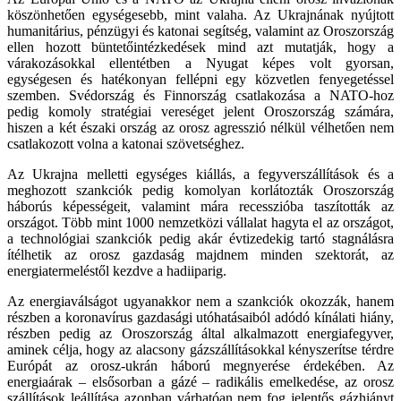
köszönhetően egységesebb, mint valaha. Az Ukrajnának nyújtott
humanitárius, pénzügyi és katonai segítség, valamint az Oroszország
ellen hozott büntetőintézkedések mind azt mutatják, hogy a
várakozásokkal ellentétben a Nyugat képes volt gyorsan,
egységesen és hatékonyan fellépni egy közvetlen fenyegetéssel
szemben. Svédország és Finnország csatlakozása a NATO-hoz
pedig komoly stratégiai vereséget jelent Oroszország számára,
hiszen a két északi ország az orosz agresszió nélkül vélhetően nem
csatlakozott volna a katonai szövetséghez.
Az Ukrajna melletti egységes kiállás, a fegyverszállítások és a
meghozott szankciók pedig komolyan korlátozták Oroszország
háborús képességeit, valamint mára recesszióba taszították az
országot. Több mint 1000 nemzetközi vállalat hagyta el az országot,
a technológiai szankciók pedig akár évtizedekig tartó stagnálásra
ítélhetik az orosz gazdaság majdnem minden szektorát, az
energiatermeléstől kezdve a hadiiparig.
Az energiaválságot ugyanakkor nem a szankciók okozzák, hanem
részben a koronavírus gazdasági utóhatásaiból adódó kínálati hiány,
részben pedig az Oroszország által alkalmazott energiafegyver,
aminek célja, hogy az alacsony gázszállításokkal kényszerítse térdre
Európát az orosz-ukrán háború megnyerése érdekében. Az
energiaárak – elsősorban a gázé – radikális emelkedése, az orosz
szállítások leállítása azonban várhatóan nem fog jelentős gázhiányt