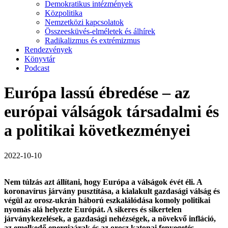
Demokratikus intézmények
Közpolitika
Nemzetközi kapcsolatok
Összeesküvés-elméletek és álhírek
Radikalizmus és extrémizmus
Rendezvények
Könyvtár
Podcast
Európa lassú ébredése – az
európai válságok társadalmi és
a politikai következményei
2022-10-10
Nem túlzás azt állítani, hogy Európa a válságok évét éli. A
koronavírus járvány pusztítása, a kialakult gazdasági válság és
végül az orosz-ukrán háború eszkalálódása komoly politikai
nyomás alá helyezte Európát. A sikeres és sikertelen
járványkezelések, a gazdasági nehézségek, a növekvő infláció,
az emelkedő energiaárak és az orosz katonai fenyegetés