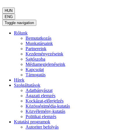
HUN
ENG
Toggle navigation
Rólunk
Bemutatkozás
Munkatársaink
Partnereink
Kezdeményezéseink
Sajtószoba
Médiamegjelenéseink
Kapcsolat
Támogatás
Hírek
Szolgáltatások
Adatbányászat
Ágazati elemzés
Kockázat-előrejelzés
Közösségimédia-kutatás
Közvélemény-kutatás
Politikai elemzés
Kutatási programok
Autoriter befolyás