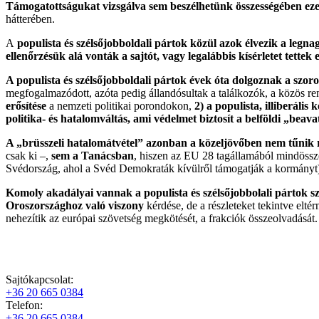
Támogatottságukat vizsgálva sem beszélhetünk összességében ez
hátterében.
A
populista és szélsőjobboldali pártok közül azok élvezik a legn
ellenőrzésük alá vonták a sajtót, vagy legalábbis kísérletet tett
A populista és szélsőjobboldali pártok évek óta dolgoznak a szo
megfogalmazódott, azóta pedig állandósultak a találkozók, a közös
erősítése
a nemzeti politikai porondokon,
2) a populista, illiberáli
politika- és hatalomváltás, ami védelmet biztosít a belföldi „beava
A „brüsszeli hatalomátvétel” azonban a közeljövőben nem tűnik
csak ki –,
sem a Tanácsban
, hiszen az EU 28 tagállamából mindössz
Svédország, ahol a Svéd Demokraták kívülről támogatják a kormányt
Komoly akadályai vannak a populista és szélsőjobbolali pártok
Oroszországhoz való viszony
kérdése, de a részleteket tekintve eltér
nehezítik az európai szövetség megkötését, a frakciók összeolvadását.
Sajtókapcsolat:
+36 20 665 0384
Telefon:
+36 20 665 0384