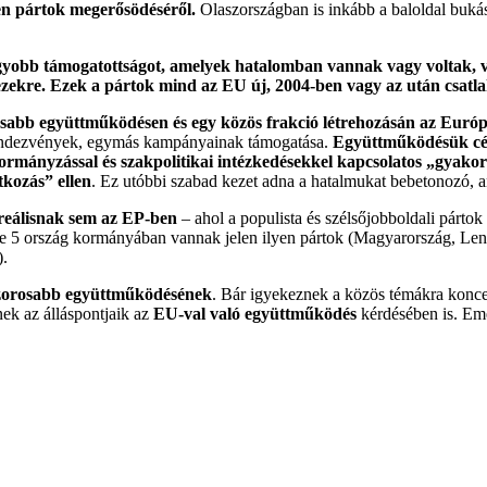
en pártok megerősödéséről.
Olaszországban is inkább a baloldal bukás
agyobb támogatottságot, amelyek hatalomban vannak vagy voltak, vis
ek ezekre. Ezek a pártok mind az EU új, 2004-ben vagy az után csatl
rosabb együttműködésen és egy közös frakció létrehozásán az Euró
 rendezvények, egymás kampányainak támogatása.
Együttműködésük célja
s kormányzással és szakpolitikai intézkedésekkel kapcsolatos „gyak
tkozás” ellen
. Ez utóbbi szabad kezet adna a hatalmukat bebetonozó, a
 reálisnak sem az EP-ben
– ahol a populista és szélsőjobboldali párto
e 5 ország kormányában vannak jelen ilyen pártok (Magyarország, Leng
).
 szorosabb együttműködésének
. Bár igyekeznek a közös témákra konce
nek az álláspontjaik az
EU-val való együttműködés
kérdésében is. Em