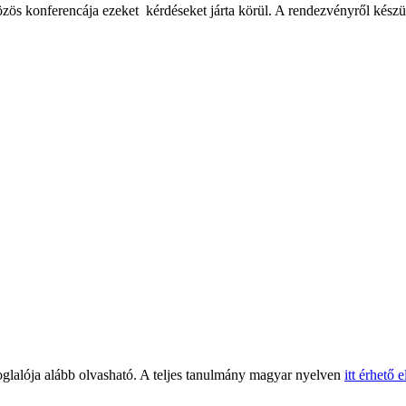
közös konferencája ezeket kérdéseket járta körül. A rendezvényről készült
oglalója alább olvasható. A teljes tanulmány magyar nyelven
itt érhető e