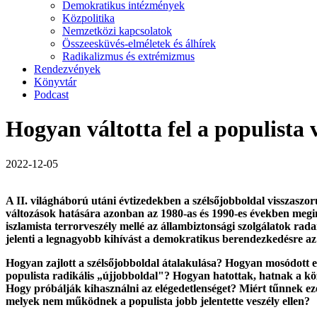
Demokratikus intézmények
Közpolitika
Nemzetközi kapcsolatok
Összeesküvés-elméletek és álhírek
Radikalizmus és extrémizmus
Rendezvények
Könyvtár
Podcast
Hogyan váltotta fel a populista v
2022-12-05
A II. világháború utáni évtizedekben a szélsőjobboldal visszaszor
változások hatására azonban az 1980-as és 1990-es években megind
iszlamista terrorveszély mellé az állambiztonsági szolgálatok rad
jelenti a legnagyobb kihívást a demokratikus berendezkedésre a
Hogyan zajlott a szélsőjobboldal átalakulása? Hogyan mosódott e
populista radikális „újjobboldal"? Hogyan hatottak, hatnak a közel
Hogy próbálják kihasználni az elégedetlenséget? Miért tűnnek e
melyek nem működnek a populista jobb jelentette veszély ellen?