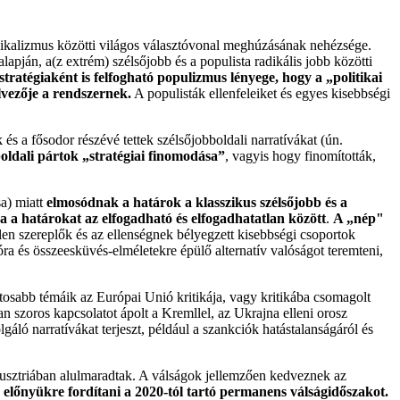
dikalizmus közötti világos választóvonal meghúzásának nehézsége.
pján, a(z extrém) szélsőjobb és a populista radikális jobb közötti
 stratégiaként is felfogható populizmus lényege, hogy a „politikai
lvezője a rendszernek.
A populisták ellenfeleiket és egyes kisebbségi
k és a fősodor részévé tettek szélsőjobboldali narratívákat (ún.
ldali pártok „stratégiai finomodása”
, vagyis hogy finomították,
sa) miatt
elmosódnak a határok a klasszikus szélsőjobb és a
a a határokat az elfogadható és elfogadhatatlan között
.
A „nép"
tlen szereplők és az ellenségnek bélyegzett kisebbségi csoportok
óra és összeesküvés-elméletekre épülő alternatív valóságot teremteni,
tosabb témáik az Európai Unió kritikája, vagy kritikába csomagolt
 szoros kapcsolatot ápolt a Kremllel, az Ukrajna elleni orosz
gáló narratívákat terjeszt, például a szankciók hatástalanságáról és
 Ausztriában alulmaradtak. A válságok jellemzően kedveznek az
z előnyükre fordítani a 2020-tól tartó permanens válságidőszakot.