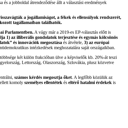
a és a jobboldal átrendeződése állt a választási eredmények
szavágták a jogállamiságot, a fékek és ellensúlyok rendszerét,
akozott tagállamaiban találhatók.
pai Parlamentben.
A vágy már a 2019-es EP-választás előtt is
 1) az illiberális gondolatok terjesztése és egymás kölcsönös
orlatok” és innovációk megosztása
és átvétele,
3) az európai
ntidemokratikus intézkedések meghozatalára saját országaikban.
k többsége két külön frakcióban ülve a képviselők kb. 20%-át teszi
yelország, Lettország, Olaszország, Szlovákia, plusz közvetve
ntrálni,
számos kérdés megosztja őket
. A legfőbb közülük az
ellett komoly
személyes ellentétek
és
eltérő hatalmi érdekek
is