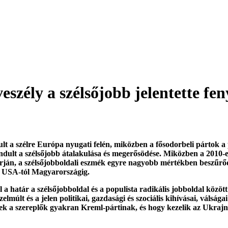
eszély a szélsőjobb jelentette fen
ult a szélre Európa nyugati felén, miközben a fősodorbeli pártok a 
ult a szélsőjobb átalakulása és megerősödése. Miközben a 2010-es 
arján, a szélsőjobboldali eszmék egyre nagyobb mértékben beszűrődt
z USA-tól Magyarországig.
l a határ a szélsőjobboldal és a populista radikális jobboldal kö
múlt és a jelen politikai, gazdasági és szociális kihívásai, válsága
zek a szereplők gyakran Kreml-pártinak, és hogy kezelik az Ukraj