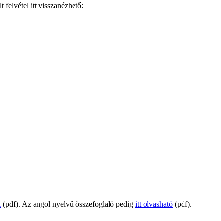
 felvétel itt visszanézhető:
l
(pdf). Az angol nyelvű összefoglaló pedig
itt olvasható
(pdf).