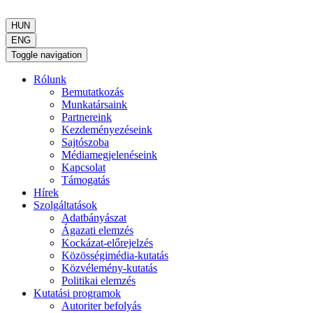
HUN
ENG
Toggle navigation
Rólunk
Bemutatkozás
Munkatársaink
Partnereink
Kezdeményezéseink
Sajtószoba
Médiamegjelenéseink
Kapcsolat
Támogatás
Hírek
Szolgáltatások
Adatbányászat
Ágazati elemzés
Kockázat-előrejelzés
Közösségimédia-kutatás
Közvélemény-kutatás
Politikai elemzés
Kutatási programok
Autoriter befolyás