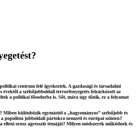
yegetést?
politikai centrum felé igyekeztek. A gazdasági és társadalmi
évektől a szélsőjobboldali terrorfenyegetés felzárkózott az
ek a politikai fősodorba is. Sőt, mára úgy tűnik, ez a folyamat
zött? Miben különbözik egymástól a „hagyományos” szélsőjobb és
i a populista jobboldali pártokra nemzeti és európai szinten?
na elleni orosz agresszió témáját? Milyen módszerek működnek és