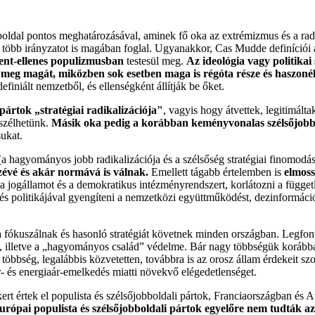
boldal pontos meghatározásával, aminek fő oka az extrémizmus és a ra
több irányzatot is magában foglal. Ugyanakkor, Cas Mudde definíciói ala
hment-ellenes populizmusban
testesül meg.
Az ideológia vagy politikai
a meg magát, miközben sok esetben maga is régóta része és haszoné
finiált nemzetből, és ellenségként állítják be őket.
ártok „stratégiai radikalizációja"
, vagyis hogy átvettek, legitimálta
eszélhetünk.
Másik oka pedig a korábban keményvonalas szélsőjobbo
sukat.
(a hagyományos jobb radikalizációja és a szélsőség stratégiai finomodá
zévé és akár normává is válnak.
Emellett tágabb értelemben is
elmoss
 a jogállamot és a demokratikus intézményrendszert, korlátozni a függe
önzés politikájával gyengíteni a nemzetközi együttműködést, dezinformáci
a fókuszálnak és hasonló stratégiát követnek minden országban. Legfon
, illetve a „hagyományos család” védelme. Bár nagy többségük korábban
többség, legalábbis közvetetten, továbbra is az orosz állam érdekeit szol
r- és energiaár-emelkedés miatti növekvő elégedetlenséget.
rt értek el populista és szélsőjobboldali pártok, Franciaországban és
európai populista és szélsőjobboldali pártok egyelőre nem tudták a