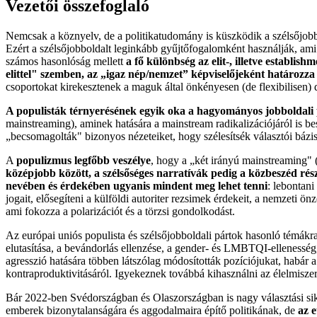
Vezetői összefoglaló
Nemcsak a köznyelv, de a politikatudomány is küszködik a szélsőjob
Ezért a szélsőjobboldalt leginkább gyűjtőfogalomként használják, ami 
számos hasonlóság mellett
a fő különbség az elit-, illetve establis
elittel" szemben, az „igaz nép/nemzet” képviselőjeként határozz
csoportokat kirekesztenek a maguk által önkényesen (de flexibilisen) de
A populisták térnyerésének egyik oka a hagyományos jobboldali p
mainstreaming), aminek hatására a mainstream radikalizációjáról is b
„becsomagolták" bizonyos nézeteiket, hogy szélesítsék választói bázi
A
populizmus legfőbb veszélye
, hogy a „két irányú mainstreaming" 
középjobb között, a szélsőséges narratívák pedig a közbeszéd rés
nevében és érdekében ugyanis mindent meg lehet tenni
: lebontani
jogait, elősegíteni a külföldi autoriter rezsimek érdekeit, a nemzeti 
ami fokozza a polarizációt és a törzsi gondolkodást.
Az európai uniós populista és szélsőjobboldali pártok hasonló témákr
elutasítása, a bevándorlás ellenzése, a gender- és LMBTQI-ellenesség
agresszió hatására többen látszólag módosították pozíciójukat, habár a 
kontraproduktivitásáról. Igyekeznek továbbá kihasználni az élelmisze
Bár 2022-ben Svédországban és Olaszországban is nagy választási sike
emberek bizonytalanságára és aggodalmaira építő politikának, de
az 