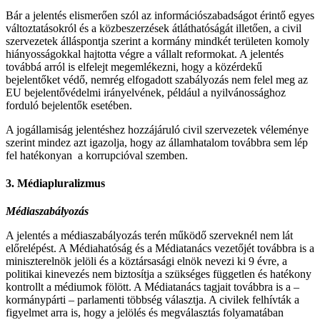
Bár a jelentés elismerően szól az információszabadságot érintő egyes
változtatásokról és a közbeszerzések átláthatóságát illetően, a civil
szervezetek álláspontja szerint a kormány mindkét területen komoly
hiányosságokkal hajtotta végre a vállalt reformokat. A jelentés
továbbá arról is elfelejt megemlékezni, hogy a közérdekű
bejelentőket védő, nemrég elfogadott szabályozás nem felel meg az
EU bejelentővédelmi irányelvének, például a nyilvánossághoz
forduló bejelentők esetében.
A jogállamiság jelentéshez hozzájáruló civil szervezetek véleménye
szerint mindez azt igazolja, hogy az államhatalom továbbra sem lép
fel hatékonyan a korrupcióval szemben.
3. Médiapluralizmus
Médiaszabályozás
A jelentés a médiaszabályozás terén működő szerveknél nem lát
előrelépést. A Médiahatóság és a Médiatanács vezetőjét továbbra is a
miniszterelnök jelöli és a köztársasági elnök nevezi ki 9 évre, a
politikai kinevezés nem biztosítja a szükséges független és hatékony
kontrollt a médiumok fölött. A Médiatanács tagjait továbbra is a –
kormánypárti – parlamenti többség választja. A civilek felhívták a
figyelmet arra is, hogy a jelölés és megválasztás folyamatában