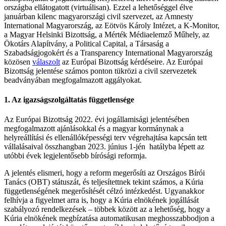
országba ellátogatott (virtuálisan). Ezzel a lehetőséggel élve
januárban kilenc magyarországi civil szervezet, az Amnesty
International Magyarország, az Eötvös Károly Intézet, a K-Monitor,
a Magyar Helsinki Bizottság, a Mérték Médiaelemző Műhely, az
Ökotárs Alapítvány, a Political Capital, a Társaság a
Szabadságjogokért és a Transparency International Magyarország
közösen
válaszolt
az Európai Bizottság kérdéseire. Az Európai
Bizottság jelentése számos ponton tükrözi a civil szervezetek
beadványában megfogalmazott aggályokat.
1. Az igazságszolgáltatás függetlensége
Az Európai Bizottság 2022. évi jogállamisági jelentésében
megfogalmazott ajánlásokkal és a magyar kormánynak a
helyreállítási és ellenállóképességi terv végrehajtása kapcsán tett
vállalásaival összhangban 2023. június 1-jén hatályba lépett az
utóbbi évek legjelentősebb bírósági reformja.
A jelentés elismeri, hogy a reform megerősíti az Országos Bírói
Tanács (OBT) státuszát, és teljesítettnek tekint számos, a Kúria
függetlenségének megerősítését célzó intézkedést. Ugyanakkor
felhívja a figyelmet arra is, hogy a Kúria elnökének jogállását
szabályozó rendelkezések – többek között az a lehetőség, hogy a
Kúria elnökének megbízatása automatikusan meghosszabbodjon a