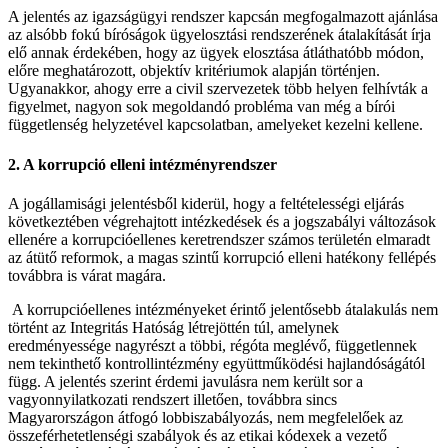
A jelentés az igazságügyi rendszer kapcsán megfogalmazott ajánlása
az alsóbb fokú bíróságok ügyelosztási rendszerének átalakítását írja
elő annak érdekében, hogy az ügyek elosztása átláthatóbb módon,
előre meghatározott, objektív kritériumok alapján történjen.
Ugyanakkor, ahogy erre a civil szervezetek több helyen felhívták a
figyelmet, nagyon sok megoldandó probléma van még a bírói
függetlenség helyzetével kapcsolatban, amelyeket kezelni kellene.
2. A korrupció elleni intézményrendszer
A jogállamisági jelentésből kiderül, hogy a feltételességi eljárás
következtében végrehajtott intézkedések és a jogszabályi változások
ellenére a korrupcióellenes keretrendszer számos területén elmaradt
az átütő reformok, a magas szintű korrupció elleni hatékony fellépés
továbbra is várat magára.
A korrupcióellenes intézményeket érintő jelentősebb átalakulás nem
történt az Integritás Hatóság létrejöttén túl, amelynek
eredményessége nagyrészt a többi, régóta meglévő, függetlennek
nem tekinthető kontrollintézmény együttműködési hajlandóságától
függ. A jelentés szerint érdemi javulásra nem került sor a
vagyonnyilatkozati rendszert illetően, továbbra sincs
Magyarországon átfogó lobbiszabályozás, nem megfelelőek az
összeférhetetlenségi szabályok és az etikai kódexek a vezető