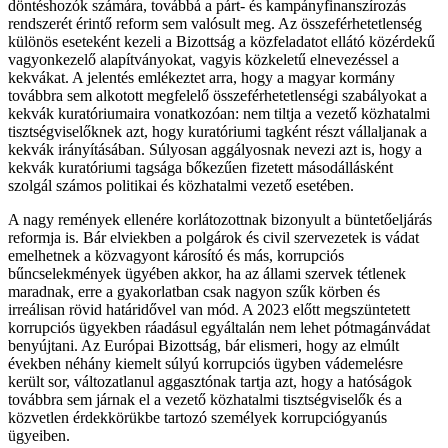
döntéshozók számára, továbbá a párt- és kampányfinanszírozás
rendszerét érintő reform sem valósult meg. Az összeférhetetlenség
különös eseteként kezeli a Bizottság a közfeladatot ellátó közérdekű
vagyonkezelő alapítványokat, vagyis közkeletű elnevezéssel a
kekvákat. A jelentés emlékeztet arra, hogy a magyar kormány
továbbra sem alkotott megfelelő összeférhetetlenségi szabályokat a
kekvák kuratóriumaira vonatkozóan: nem tiltja a vezető közhatalmi
tisztségviselőknek azt, hogy kuratóriumi tagként részt vállaljanak a
kekvák irányításában. Súlyosan aggályosnak nevezi azt is, hogy a
kekvák kuratóriumi tagsága bőkezűen fizetett másodállásként
szolgál számos politikai és közhatalmi vezető esetében.
A nagy remények ellenére korlátozottnak bizonyult a büntetőeljárás
reformja is. Bár elviekben a polgárok és civil szervezetek is vádat
emelhetnek a közvagyont károsító és más, korrupciós
bűncselekmények ügyében akkor, ha az állami szervek tétlenek
maradnak, erre a gyakorlatban csak nagyon szűk körben és
irreálisan rövid határidővel van mód. A 2023 előtt megszüntetett
korrupciós ügyekben ráadásul egyáltalán nem lehet pótmagánvádat
benyújtani. Az Európai Bizottság, bár elismeri, hogy az elmúlt
években néhány kiemelt súlyú korrupciós ügyben vádemelésre
került sor, változatlanul aggasztónak tartja azt, hogy a hatóságok
továbbra sem járnak el a vezető közhatalmi tisztségviselők és a
közvetlen érdekkörükbe tartozó személyek korrupciógyanús
ügyeiben.