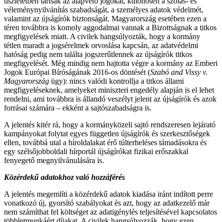
tiszteletben tartsák az alapvető jogokat, különösen a szólás- és
véleménynyilvánítás szabadságát, a személyes adatok védelmét,
valamint az újságírók biztonságát. Magyarország esetében ezen a
téren továbbra is komoly aggodalmai vannak a Bizottságnak a titkos
megfigyelések miatt. A civilek hangsúlyozták, hogy a kormány
tétlen maradt a jogsérelmek orvoslása kapcsán, az adatvédelmi
hatóság pedig nem találta jogszerűtlennek az újságírók titkos
megfigyelését. Még mindig nem hajtotta végre a kormány az Emberi
Jogok Európai Bíróságának 2016-os döntését (
Szabó and Vissy v.
Magyarország
ügy): nincs valódi kontrollja a titkos állami
megfigyeléseknek, amelyeket miniszteri engedély alapján is el lehet
rendelni, ami továbbra is állandó veszélyt jelent az újságírók és azok
forrásai számára – ekként a sajtószabadságra is.
A jelentés kitér rá, hogy a kormányközeli sajtó rendszeresen lejárató
kampányokat folytat egyes független újságírók és szerkesztőségek
ellen, továbbá utal a híroldalakat érő túlterheléses támadásokra és
egy szélsőjobboldali hírportál újságírókat fizikai erőszakkal
fenyegető megnyilvánulására is.
Közérdekű adatokhoz való hozzáférés
A jelentés megemlíti a közérdekű adatok kiadása iránt indított perre
vonatkozó új, gyorsító szabályokat és azt, hogy az adatkezelő már
nem számíthat fel költséget az adatigénylés teljesítésével kapcsolatos
többletmunkáért díjakat. A civilek hangsúlyozzák, hogy ezen