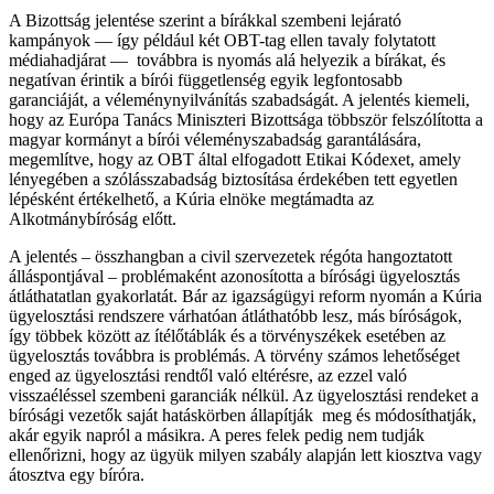
A Bizottság jelentése szerint a bírákkal szembeni lejárató
kampányok — így például két OBT-tag ellen tavaly folytatott
médiahadjárat — továbbra is nyomás alá helyezik a bírákat, és
negatívan érintik a bírói függetlenség egyik legfontosabb
garanciáját, a véleménynyilvánítás szabadságát. A jelentés kiemeli,
hogy az Európa Tanács Miniszteri Bizottsága többször felszólította a
magyar kormányt a bírói véleményszabadság garantálására,
megemlítve, hogy az OBT által elfogadott Etikai Kódexet, amely
lényegében a szólásszabadság biztosítása érdekében tett egyetlen
lépésként értékelhető, a Kúria elnöke megtámadta az
Alkotmánybíróság előtt.
A jelentés – összhangban a civil szervezetek régóta hangoztatott
álláspontjával – problémaként azonosította a bírósági ügyelosztás
átláthatatlan gyakorlatát. Bár az igazságügyi reform nyomán a Kúria
ügyelosztási rendszere várhatóan átláthatóbb lesz, más bíróságok,
így többek között az ítélőtáblák és a törvényszékek esetében az
ügyelosztás továbbra is problémás. A törvény számos lehetőséget
enged az ügyelosztási rendtől való eltérésre, az ezzel való
visszaéléssel szembeni garanciák nélkül. Az ügyelosztási rendeket a
bírósági vezetők saját hatáskörben állapítják meg és módosíthatják,
akár egyik napról a másikra. A peres felek pedig nem tudják
ellenőrizni, hogy az ügyük milyen szabály alapján lett kiosztva vagy
átosztva egy bíróra.