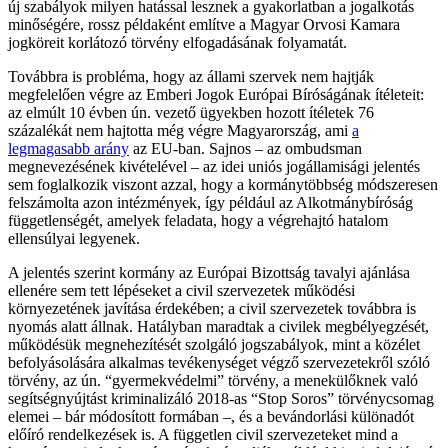
új szabályok milyen hatással lesznek a gyakorlatban a jogalkotás
minőségére, rossz példaként említve a Magyar Orvosi Kamara
jogköreit korlátozó törvény elfogadásának folyamatát.
Továbbra is probléma, hogy az állami szervek nem hajtják
megfelelően végre az Emberi Jogok Európai Bíróságának ítéleteit:
az elmúlt 10 évben ún. vezető ügyekben hozott ítéletek 76
százalékát nem hajtotta még végre Magyarország, ami
a
legmagasabb arány
az EU-ban. Sajnos – az ombudsman
megnevezésének kivételével – az idei uniós jogállamisági jelentés
sem foglalkozik viszont azzal, hogy a kormánytöbbség módszeresen
felszámolta azon intézmények, így például az Alkotmánybíróság
függetlenségét, amelyek feladata, hogy a végrehajtó hatalom
ellensúlyai legyenek.
A jelentés szerint kormány az Európai Bizottság tavalyi ajánlása
ellenére sem tett lépéseket a civil szervezetek működési
környezetének javítása érdekében; a civil szervezetek továbbra is
nyomás alatt állnak. Hatályban maradtak a civilek megbélyegzését,
működésük megnehezítését szolgáló jogszabályok, mint a közélet
befolyásolására alkalmas tevékenységet végző szervezetekről szóló
törvény, az ún. “gyermekvédelmi” törvény, a menekülőknek való
segítségnyújtást kriminalizáló 2018-as “Stop Soros” törvénycsomag
elemei – bár módosított formában –, és a bevándorlási különadót
előíró rendelkezések is. A független civil szervezeteket mind a