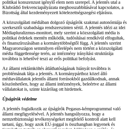
politikai konszenzust igénylő elem nem szerepel. A jelentés utal a
Klubrádió frekvenciapályázata meghosszabbításával kapcsolatos, a
Bizottság által kezdeményezett kötelezettségszegési eljárásra.
A közszolgálati médiában dolgozó újságírók szakmai autonómiája és
szerkesztői szabadsága rendszerszinten sérül. A jelentés idézi az idei
Médiapluralizmus-monitort, mely szerint a közszolgálati média is
politikai érdekek mentén működik, tudósításai rendkívül elfogultak,
és finanszírozásában a kormánytöbbségtől függ. A jelentés szerint
Magyarországon semmilyen előrelépés nem történt a közszolgálati
média függetlensége terén, az intézmény irányítási struktúrája
továbbra is lehetővé teszi az erős politikai befolyást.
Az állami reklámköltés átláthatóságának hiányát továbbra is
problémának látja a jelentés. A kormánypárthoz közel álló
médiavállalatok jelentős állami forrásokból gazdálkodnak, annak
köszönhetően, hogy az állami intézmények, beleértve az állami
vállalatokat is, szinte kizárólag ott hirdetnek.
Újságírók védelme
A jelentés foglalkozik az újságírók Pegasus-kémprogrammal való
állami megfigyelésével. A jelentés hangsúlyozza, hogy a
nemzetbiztonsági tevékenységeket megfelelő kontroll alatt kell
tartani, úgy, hogy azok EU-joggal is összhangban legyenek és