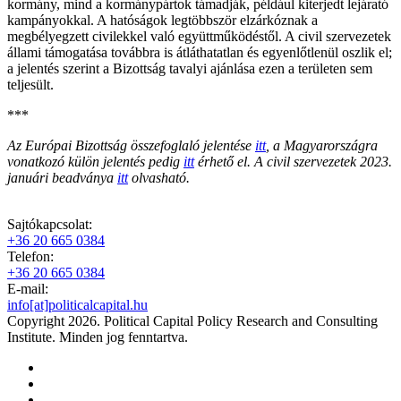
kormány, mind a kormánypártok támadják, például kiterjedt lejárató
kampányokkal. A hatóságok legtöbbször elzárkóznak a
megbélyegzett civilekkel való együttműködéstől. A civil szervezetek
állami támogatása továbbra is átláthatatlan és egyenlőtlenül oszlik el;
a jelentés szerint a Bizottság tavalyi ajánlása ezen a területen sem
teljesült.
***
Az Európai Bizottság összefoglaló jelentése
itt
, a Magyarországra
vonatkozó külön jelentés pedig
itt
érhető el. A civil szervezetek 2023.
januári beadványa
itt
olvasható.
Sajtókapcsolat:
+36 20 665 0384
Telefon:
+36 20 665 0384
E-mail:
info[at]politicalcapital.hu
Copyright 2026. Political Capital Policy Research and Consulting
Institute. Minden jog fenntartva.