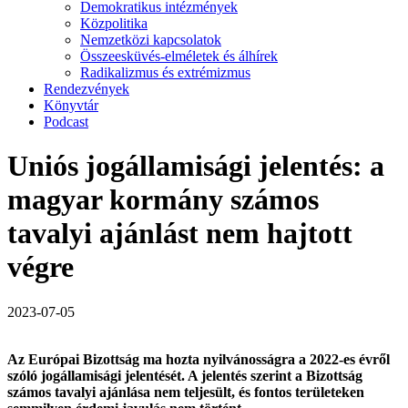
Demokratikus intézmények
Közpolitika
Nemzetközi kapcsolatok
Összeesküvés-elméletek és álhírek
Radikalizmus és extrémizmus
Rendezvények
Könyvtár
Podcast
Uniós jogállamisági jelentés: a
magyar kormány számos
tavalyi ajánlást nem hajtott
végre
2023-07-05
Az Európai Bizottság ma hozta nyilvánosságra a 2022-es évről
szóló jogállamisági jelentését. A jelentés szerint a Bizottság
számos tavalyi ajánlása nem teljesült, és fontos területeken