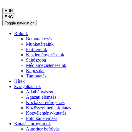
HUN
ENG
Toggle navigation
Rólunk
Bemutatkozás
Munkatársaink
Partnereink
Kezdeményezéseink
Sajtószoba
Médiamegjelenéseink
Kapcsolat
Támogatás
Hírek
Szolgáltatások
Adatbányászat
Ágazati elemzés
Kockázat-előrejelzés
Közösségimédia-kutatás
Közvélemény-kutatás
Politikai elemzés
Kutatási programok
Autoriter befolyás