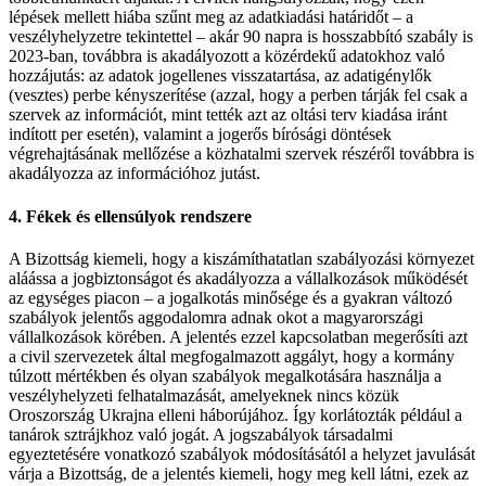
lépések mellett hiába szűnt meg az adatkiadási határidőt – a
veszélyhelyzetre tekintettel – akár 90 napra is hosszabbító szabály is
2023-ban, továbbra is akadályozott a közérdekű adatokhoz való
hozzájutás: az adatok jogellenes visszatartása, az adatigénylők
(vesztes) perbe kényszerítése (azzal, hogy a perben tárják fel csak a
szervek az információt, mint tették azt az oltási terv kiadása iránt
indított per esetén), valamint a jogerős bírósági döntések
végrehajtásának mellőzése a közhatalmi szervek részéről továbbra is
akadályozza az információhoz jutást.
4. Fékek és ellensúlyok rendszere
A Bizottság kiemeli, hogy a kiszámíthatatlan szabályozási környezet
aláássa a jogbiztonságot és akadályozza a vállalkozások működését
az egységes piacon – a jogalkotás minősége és a gyakran változó
szabályok jelentős aggodalomra adnak okot a magyarországi
vállalkozások körében. A jelentés ezzel kapcsolatban megerősíti azt
a civil szervezetek által megfogalmazott aggályt, hogy a kormány
túlzott mértékben és olyan szabályok megalkotására használja a
veszélyhelyzeti felhatalmazását, amelyeknek nincs közük
Oroszország Ukrajna elleni háborújához. Így korlátozták például a
tanárok sztrájkhoz való jogát. A jogszabályok társadalmi
egyeztetésére vonatkozó szabályok módosításától a helyzet javulását
várja a Bizottság, de a jelentés kiemeli, hogy meg kell látni, ezek az