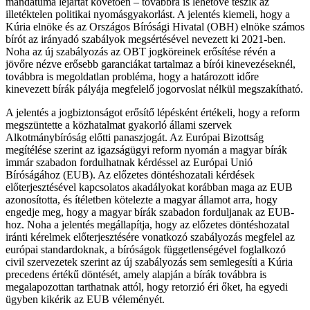
mandátuma lejártát követően – továbbra is lehetővé teszik az
illetéktelen politikai nyomásgyakorlást. A jelentés kiemeli, hogy a
Kúria elnöke és az Országos Bírósági Hivatal (OBH) elnöke számos
bírót az irányadó szabályok megsértésével nevezett ki 2021-ben.
Noha az új szabályozás az OBT jogköreinek erősítése révén a
jövőre nézve erősebb garanciákat tartalmaz a bírói kinevezéseknél,
továbbra is megoldatlan probléma, hogy a határozott időre
kinevezett bírák pályája megfelelő jogorvoslat nélkül megszakítható.
A jelentés a jogbiztonságot erősítő lépésként értékeli, hogy a reform
megszüntette a közhatalmat gyakorló állami szervek
Alkotmánybíróság előtti panaszjogát. Az Európai Bizottság
megítélése szerint az igazságügyi reform nyomán a magyar bírák
immár szabadon fordulhatnak kérdéssel az Európai Unió
Bíróságához (EUB). Az előzetes döntéshozatali kérdések
előterjesztésével kapcsolatos akadályokat korábban maga az EUB
azonosította, és ítéletben kötelezte a magyar államot arra, hogy
engedje meg, hogy a magyar bírák szabadon forduljanak az EUB-
hoz. Noha a jelentés megállapítja, hogy az előzetes döntéshozatal
iránti kérelmek előterjesztésére vonatkozó szabályozás megfelel az
európai standardoknak, a bíróságok függetlenségével foglalkozó
civil szervezetek szerint az új szabályozás sem semlegesíti a Kúria
precedens értékű döntését, amely alapján a bírák továbbra is
megalapozottan tarthatnak attól, hogy retorzió éri őket, ha egyedi
ügyben kikérik az EUB véleményét.