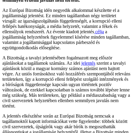
semmilyen érdemi javulás nem történt.
Az Európai Bizottság idén negyedik alkalommal készítette el a
jogállamisági jelentést. Ez minden tagállamban négy területet
vizsgál: az igazságszolgáltatás függetlenségét, a korrupció elleni
fellépés hatékonyságát, a média helyzetét, valamint a fékek és
ellensúlyok rendszerét. Az évente kiadott jelentés
célja
a
jogállamiság helyzetének figyelemmel kísérése minden tagállamban,
valamint a jogállamisággal kapcsolatos párbeszéd és
együttgondolkodás elősegítése.
A Bizottság a tavalyi jelentésében fogalmazott meg először
ajánlásokat a tagállamok számára. Az idei
jelentés
szerint a tavalyi
ajánlások közül a magyar kormány számos ajánlást nem hajtott
végre. Az uniós forrásokhoz való hozzáférés szempontjából releváns
területeken, így a korrupció elleni fellépést szolgáló intézmények és
a bíróságok függetlensége kapcsán ugyan történtek pozitív
változások, de ezekkel kapcsolatban is számos további lépésre lenne
még szükség. Más területeken, így például a médiaszabadság vagy a
civil szervezetek helyzetében ellenben semmilyen javulás nem
történt.
A jelentés elkészítése során az Európai Bizottság nemcsak a
tagállamoktól kapott információkat vette figyelembe: többek között
civil szervezetek, újságírók vagy akár bírók is megoszthatták
álláspontjukat a jogállamiság helyzetéről, illetve a Bizottság minden