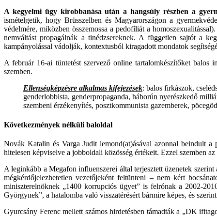
A kegyelmi ügy kirobbanása után a hangsúly részben a gyer
ismételgetik, hogy Brüsszelben és Magyarországon a gyermekvéde
védelmére, miközben összemossa a pedofíliát a homoszexualitással)
nemváltást propagálnák a tinédzsereknek. A független sajtót a kegye
kampányolással vádolják, kontextusból kiragadott mondatok segítségé
A február 16-ai tüntetést szervező online tartalomkészítőket balos
szemben.
Ellenségképzésre alkalmas kifejezések
: balos firkászok, cseléd
genderlobbista, genderpropaganda, háborún nyerészkedő milliárdo
szembeni érzékenyítés, posztkommunista gazemberek, pöcegödör,
Következmények nélküli baloldal
Novák Katalin és Varga Judit lemond(at)ásával azonnal beindult a pe
hitelesen képviselve a jobboldali közösség értékeit. Ezzel szemben az e
A leginkább a Megafon influenszerei által terjesztett üzenetek szerin
mégkérdőjelezhetetlen vezetőjeként feltünteni – nem kért bocsánat
miniszterelnöknek „1400 korrupciós ügyet” is felrónak a 2002-2010
Györgynek”, a hatalomba való visszatérésért bármire képes, és szerint
Gyurcsány Ferenc mellett számos hirdetésben támadták a „DK ifitagoz