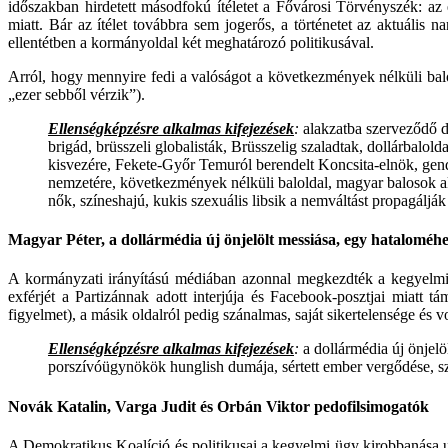
időszakban hirdetett másodfokú ítéletet a Fővárosi Törvényszék: az 
miatt. Bár az ítélet továbbra sem jogerős, a történetet az aktuális 
ellentétben a kormányoldal két meghatározó politikusával.
Arról, hogy mennyire fedi a valóságot a következmények nélküli balol
„ezer sebből vérzik”).
Ellenségképzésre alkalmas kifejezések
:
alakzatba szerveződő do
brigád, brüsszeli globalisták, Brüsszelig szaladtak, dollárbal
kisvezére, Fekete-Győr Temuról berendelt Koncsita-elnök, gend
nemzetére, következmények nélküli baloldal, magyar balosok a
nők, színeshajú, kukis szexuális libsik a nemváltást propagálják
Magyar Péter, a dollármédia új önjelölt messiása, egy hataloméhe
A kormányzati irányítású médiában azonnal megkezdték a kegyelmi 
exférjét a Partizánnak adott interjúja és Facebook-posztjai miatt t
figyelmet), a másik oldalról pedig szánalmas, saját sikertelensége és vo
Ellenségképzésre alkalmas kifejezések
:
a dollármédia új önjel
porszívóügynökök hunglish dumája, sértett ember vergődése, s
Novák Katalin, Varga Judit és Orbán Viktor pedofilsimogatók
A Demokratikus Koalíció és politikusai a kegyelmi ügy kirobbanása ut