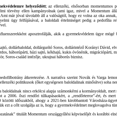
mekvédelemre helyeződött
; az ellenzéki, elsősorban momentumos po
lmi törvény ellen kampányolnak (ami igaz, mivel a Momentum állá
. Ami már jóval távolabb áll a valóságtól, hogy ez volna az oka anna
lmi ügy felfújásával, a baloldali értelmiséget pedig a pedofília rel
vel.
 influenszerekként aposztrofálják, akik a gyermekvédelem ügye mögé bú
sajtó, dollárbaloldal, dollárgurító Soros, dollárintéző Korányi Dávid, el
s, háborúpárti, házi sajtó, kékhajú, kukis óvónénik, migrációpárti, mig
 Soros-család intézője, ukrajnai háborús biznisz.
dofilbotrány átkeretezése. A narratíva szerint Novák és Varga lemondá
llenzéki politikusok (őket egységesen baloldalinak minősítve) soha nem v
t a baloldalnak nincs erkölcsi alapja számonkérni a kormányoldalt, mer
ot a 2006. őszi rendőri túlkapásaokért, a „rendőrterror”-ért, és me
 közötti időszakból, ahogy a 2021-ben kirobbantott Városháza-ügyet
ük ezt a célt szolgálja az is, hogy a gyermekvédelmet meglovagolva tünt
atának” titulált Momentum országgyűlési képviselőjét és korábbi elnök