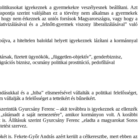
litikusokat igyekeznek a gyermekekre veszélyesnek beállítani. Azt
spontja szerint valójában ez a törvény nem alkalmas a gyermekek
k, hogy nem érkeznek az uniós források Magyarországra, vagy hogy a
ativizálásával és a „felnőtt-gyermek viszony liberalizálásával” való
jva, a hiteltelen baloldal helyett igyekeznek lázítani a kormánnyal
vtársak, fizetett ügynökök, „független-objektív”, genderbiznisz,
rációs biznisz, ocsmány politikai prostitúció, pedofíliával
sukkal és a „hiba” elismerésével vállalták a politikai felelősséget,
állalják a felelősséget a tetteikért és bűneikért.
t szerintük Gyurcsány Ferenc – akit továbbra is igyekeznek az ellenzék
rt „rátámadt a saját nemezetére”, amikor kormányon volt. A korábbi
 is. Állításuk szerint Gyurcsány Ferenc „eladta a magyarokat Soros
etést szervez.
ét is. Fekete-Győr András azért került a célkeresztbe, mert ebben az