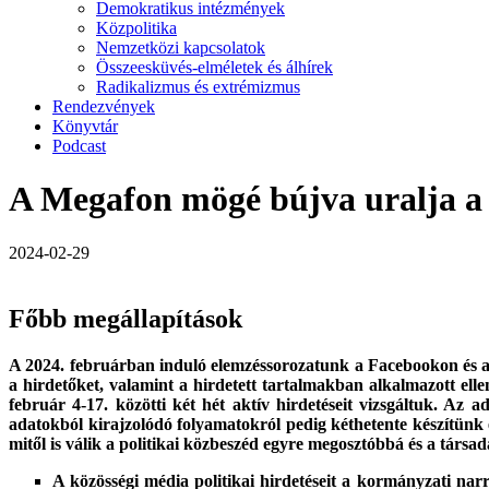
Demokratikus intézmények
Közpolitika
Nemzetközi kapcsolatok
Összeesküvés-elméletek és álhírek
Radikalizmus és extrémizmus
Rendezvények
Könyvtár
Podcast
A Megafon mögé bújva uralja a 
2024-02-29
Főbb megállapítások
A 2024. februárban induló elemzéssorozatunk a Facebookon és a Go
a hirdetőket, valamint a hirdetett tartalmakban alkalmazott ell
február 4-17. közötti két hét aktív hirdetéseit vizsgáltuk. Az 
adatokból kirajzolódó folyamatokról pedig kéthetente készítünk 
mitől is válik a politikai közbeszéd egyre megosztóbbá és a tár
A közösségi média politikai hirdetéseit a kormányzati nar