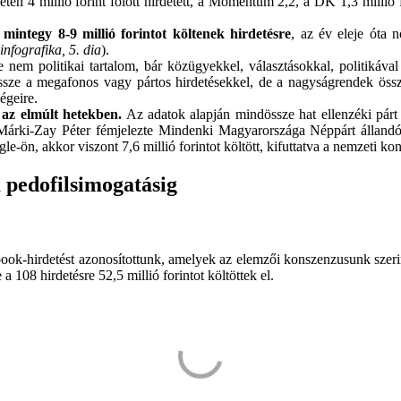
n 4 millió forint fölött hirdetett, a Momentum 2,2, a DK 1,3 millió fo
integy 8-9 millió forintot költenek hirdetésre
, az év eleje óta
infografika, 5. dia
).
em politikai tartalom, bár közügyekkel, választásokkal, politikával 
e a megafonos vagy pártos hirdetésekkel, de a nagyságrendek összehas
égeire.
k az elmúlt hetekben.
Az adatok alapján mindössze hat ellenzéki párt
Márki-Zay Péter fémjelezte Mindenki Magyarországa Néppárt állandó
-ön, akkor viszont 7,6 millió forintot költött, kifuttatva a nemzeti ko
a pedofilsimogatásig
book-hirdetést azonosítottunk, amelyek az elemzői konszenzusunk szerin
 a 108 hirdetésre 52,5 millió forintot költöttek el.