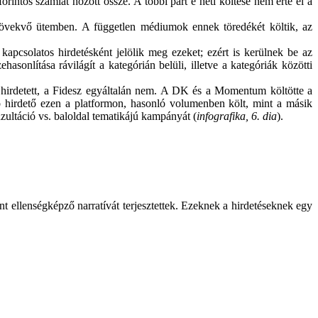
rintos számlát hozott össze. A többi párt e heti költése nem érte el a
 növekvő ütemben. A független médiumok ennek töredékét költik, az
kapcsolatos hirdetésként jelölik meg ezeket; ezért is kerülnek be az
onlítása rávilágít a kategórián belüli, illetve a kategóriák közötti
 hirdetett, a Fidesz egyáltalán nem. A DK és a Momentum költötte a
 hirdető ezen a platformon, hasonló volumenben költ, mint a másik
nzultáció vs. baloldal tematikájú kampányát (
infografika, 6. dia
).
t ellenségképző narratívát terjesztettek. Ezeknek a hirdetéseknek egy