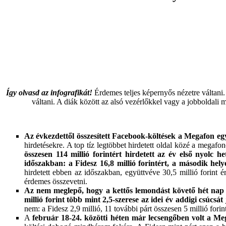
Így olvasd az infografikát!
Érdemes teljes képernyős nézetre váltani. 
váltani. A diák között az alsó vezérlőkkel vagy a jobboldal
Az évkezdettől összesített Facebook-költések a Megafon e
hirdetésekre. A top tíz legtöbbet hirdetett oldal közé a mega
összesen 114 millió forintért hirdetett az év első nyolc h
időszakban: a Fidesz 16,8 millió forintért, a második he
hirdetett ebben az időszakban, együttvéve 30,5 millió forint 
érdemes összevetni.
Az nem meglepő, hogy a kettős lemondást követő hét nap (
millió forint több mint 2,5-szerese az idei év addigi csúcsát 
nem: a Fidesz 2,9 millió, 11 további párt összesen 5 millió forint
A
február 18-24. közötti héten
már lecsengőben volt a Mega