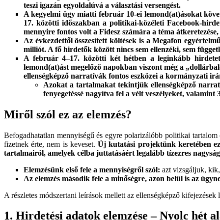
teszi igazán egyoldalúvá a választási versengést.
A kegyelmi ügy miatti február 10-ei lemond(at)ásokat követ
17. közötti időszakban a politikai-közéleti Facebook-hirdet
mennyire fontos volt a Fidesz számára a téma átkeretezése,
Az évkezdettől összesített költések is a Megafon egyértel
milliót. A fő hirdetők között nincs sem ellenzéki, sem függet
A február 4–17. közötti két hétben a leginkább hirdete
lemond(at)ást megelőző napokban viszont még a „dollárbal
ellenségképző narratívák fontos eszközei a kormányzati i
Azokat a tartalmakat tekintjük ellenségképző narratív
fenyegetéssé nagyítva fel a vélt veszélyeket, valamint
Miről szól ez az elemzés?
Befogadhatatlan mennyiségű és egyre polarizálóbb politikai tartalo
fizetnek érte, nem is keveset.
Új kutatási projektünk keretében ez
tartalmairól, amelyek célba juttatásáért legalább tízezres nagyság
Elemzésünk első fele a mennyiségről szól:
azt vizsgáljuk, kik,
Az elemzés második fele a minőségre, azon belül is az úgyn
A részletes módszertani leírások mellett az ellenségképző kifejezések l
1. Hirdetési adatok elemzése – Nyolc hét al