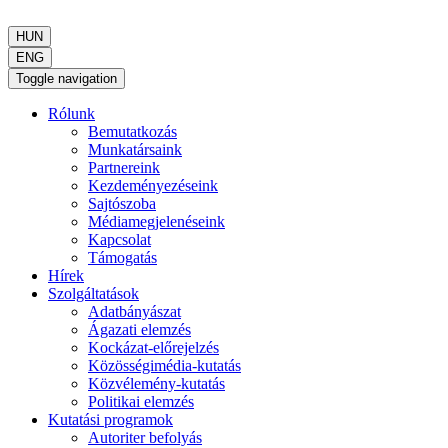
HUN
ENG
Toggle navigation
Rólunk
Bemutatkozás
Munkatársaink
Partnereink
Kezdeményezéseink
Sajtószoba
Médiamegjelenéseink
Kapcsolat
Támogatás
Hírek
Szolgáltatások
Adatbányászat
Ágazati elemzés
Kockázat-előrejelzés
Közösségimédia-kutatás
Közvélemény-kutatás
Politikai elemzés
Kutatási programok
Autoriter befolyás