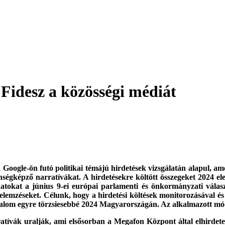
Fidesz a közösségi médiát
ogle-ön futó politikai témájú hirdetések vizsgálatán alapul, amel
enségképző narratívákat. A hirdetésekre költött összegeket 2024 el
adatokat a június 9-ei európai parlamenti és önkormányzati válas
elemzéseket. Célunk, hogy a hirdetési költések monitorozásával és
sadalom egyre törzsiesebbé 2024 Magyarországán. Az alkalmazott mó
ratívák uralják, ami elsősorban a Megafon Központ által elhirdete