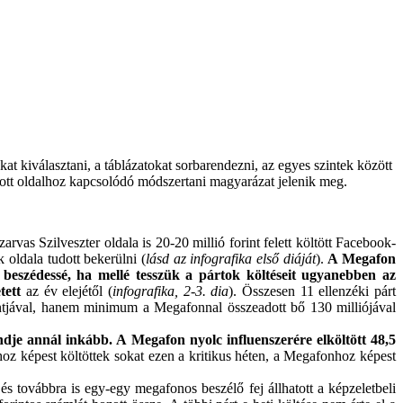
kat kiválasztani, a táblázatokat sorbarendezni, az egyes szintek között
dott oldalhoz kapcsolódó módszertani magyarázat jelenik meg.
rvas Szilveszter oldala is 20-20 millió forint felett költött Facebook-
 oldala tudott bekerülni (
lásd az infografika első diáját
).
A Megafon
beszédessé, ha mellé tesszük a pártok költéseit ugyanebben az
tett
az év elejétől (
infografika, 2-3. dia
). Összesen 11 ellenzéki párt
orintjával, hanem minimum a Megafonnal összeadott bő 130 milliójával
dje annál inkább. A Megafon nyolc influenszerére elköltött 48,5
hoz képest költöttek sokat ezen a kritikus héten, a Megafonhoz képest
 és továbbra is egy-egy megafonos beszélő fej állhatott a képzeletbeli