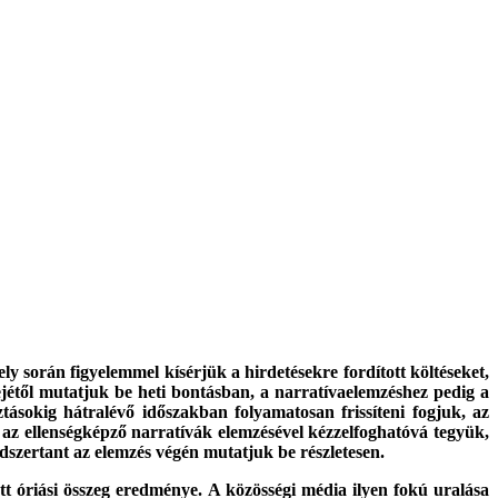
y során figyelemmel kísérjük a hirdetésekre fordított költéseket,
ejétől mutatjuk be heti bontásban, a narratívaelemzéshez pedig a
ztásokig hátralévő időszakban folyamatosan frissíteni fogjuk, az
 az ellenségképző narratívák elemzésével kézzelfoghatóvá tegyük,
dszertant az elemzés végén mutatjuk be részletesen.
tt óriási összeg eredménye. A közösségi média ilyen fokú uralása