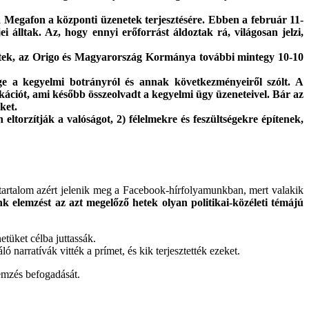
 a Megafon a központi üzenetek terjesztésére. Ebben a február 11-
i álltak. Az, hogy ennyi erőforrást áldoztak rá, világosan jelzi,
ltöttek, az Origo és Magyarország Kormánya további mintegy 10-10
ége a kegyelmi botrányról és annak következményeiről szólt. A
ciót, ami később összeolvadt a kegyelmi ügy üzeneteivel. Bár az
ket.
eltorzítják a valóságot, 2) félelmekre és feszültségekre építenek,
tartalom azért jelenik meg a Facebook-hírfolyamunkban, mert valakik
k elemzést az azt megelőző hetek olyan politikai-közéleti témájú
etüket célba juttassák.
ó narratívák vitték a prímet, és kik terjesztették ezeket.
lemzés befogadását.