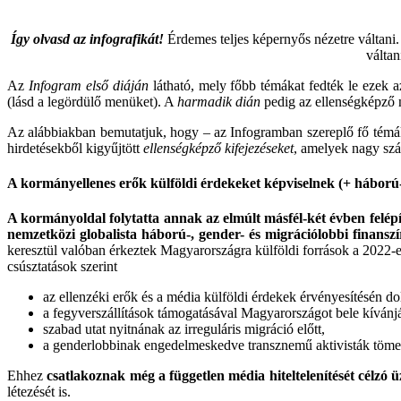
Így olvasd az infografikát!
Érdemes teljes képernyős nézetre váltani. 
váltan
Az
Infogram első diáján
látható, mely főbb témákat fedték le ezek a
(lásd a legördülő menüket). A
harmadik dián
pedig az ellenségképző n
Az alábbiakban bemutatjuk, hogy – az Infogramban szereplő fő témák
hirdetésekből kigyűjtött
ellenségképző kifejezéseket
, amelyek nagy szám
A kormányellenes erők külföldi érdekeket képviselnek (+ háború-
A kormányoldal folytatta annak az elmúlt másfél-két évben felépí
nemzetközi globalista háború-, gender- és migrációlobbi finanszí
keresztül valóban érkeztek Magyarországra külföldi források a 2022-es
csúsztatások szerint
az ellenzéki erők és a média külföldi érdekek érvényesítésén do
a fegyverszállítások támogatásával Magyarországot bele kívánj
szabad utat nyitnának az irreguláris migráció előtt,
a genderlobbinak engedelmeskedve transznemű aktivisták tömeg
Ehhez
csatlakoznak még a független média hiteltelenítését célzó ü
létezését is.