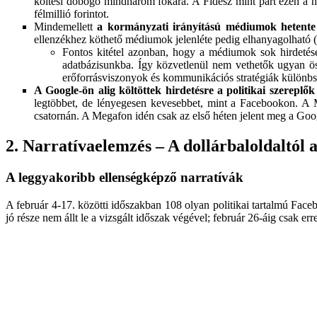
költési dobogó mindhárom fokára. A Fidesz mint párt ezen a héte
félmillió forintot.
Mindemellett
a kormányzati irányítású médiumok hetente m
ellenzékhez köthető médiumok jelenléte pedig elhanyagolható (
Fontos kitétel azonban, hogy a médiumok sok hirdetése n
adatbázisunkba. Így közvetlenül nem vethetők ugyan össz
erőforrásviszonyok és kommunikációs stratégiák különbs
A Google-ön alig költöttek hirdetésre a politikai szereplő
legtöbbet, de lényegesen kevesebbet, mint a Facebookon. A 
csatornán. A Megafon idén csak az első héten jelent meg a Google
2. Narratívaelemzés – A dollárbaloldaltól 
A leggyakoribb ellenségképző narratívák
A február 4-17. közötti időszakban 108 olyan politikai tartalmú Face
jó része nem állt le a vizsgált időszak végével; február 26-áig csak erre