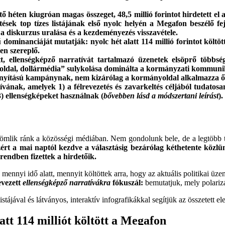
ő héten kiugróan magas összeget, 48,5 millió forintot hirdetett el
ések top tízes listájának első nyolc helyén a Megafon beszélő feje
 a diskurzus uralása és a kezdeményezés visszavétele.
mű dominanciáját mutatják: nyolc hét alatt 114 millió forintot kö
len szereplő.
tt, ellenségképző narratívát tartalmazó üzenetek elsöprő többs
oldal, dollármédia” sulykolása dominálta a kormányzati kommuniká
rányítású kampánynak, nem kizárólag a kormányoldal alkalmazza ő
ának, amelyek 1) a félrevezetés és zavarkeltés céljából tudatosan 
 3) ellenségképeket használnak (
bővebben lásd a módszertani leírást
).
m ömlik ránk a közösségi médiában. Nem gondolunk bele, de a legtöbb 
ért a mai naptól kezdve a választásig bezárólag kéthetente közlün
rendben fizettek a hirdetőik.
 mennyi idő alatt, mennyit költöttek arra, hogy az aktuális politikai üzen
evezett
ellenségképző narratívákra
fókuszál:
bemutatjuk, mely polarizál
istájával és látványos, interaktív infografikákkal segítjük az összetett e
att 114 milliót költött a Megafon