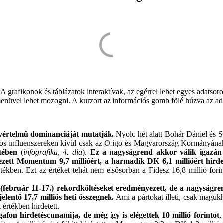
A grafikonok és táblázatok interaktívak, az egérrel lehet egyes adatsoro
i menüvel lehet mozogni. A kurzort az információs gomb fölé húzva az a
gyértelmű dominanciáját mutatják.
Nyolc hét alatt Bohár Dániel és Sza
fonos influenszereken kívül csak az Origo és Magyarország Kormányának
etében
(
infografika, 4. dia
).
Ez a nagyságrend akkor válik igazán 
lyezett Momentum 9,7 millióért, a harmadik DK 6,1 millióért
hirde
értékben. Ezt az értéket tehát nem elsősorban a Fidesz 16,8 millió f
február 11-17.) rekordköltéseket eredményezett, de a nagyságren
jelentő 17,7 milliós heti összegnek.
Ami a pártokat illeti, csak maguk
 értékben hirdetett.
fon hirdetéscunamija, de még így is elégettek 10 millió forintot
,