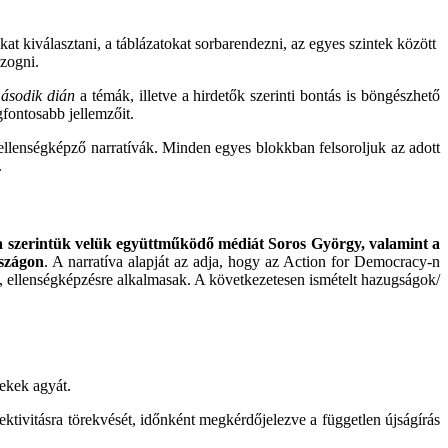
kat kiválasztani, a táblázatokat sorbarendezni, az egyes szintek között
ozogni.
ásodik dián
a témák, illetve a hirdetők szerinti bontás is böngészhető
fontosabb jellemzőit.
llenségképző narratívák. Minden egyes blokkban felsoroljuk az adott
.
és a szerintük velük együttműködő médiát Soros György, valamint a
rszágon
. A narratíva alapját az adja, hogy az Action for Democracy-n
ak, ellenségképzésre alkalmasak. A következetesen ismételt hazugságok/
ekek agyát.
ektivitásra törekvését, időnként megkérdőjelezve a független újságírás