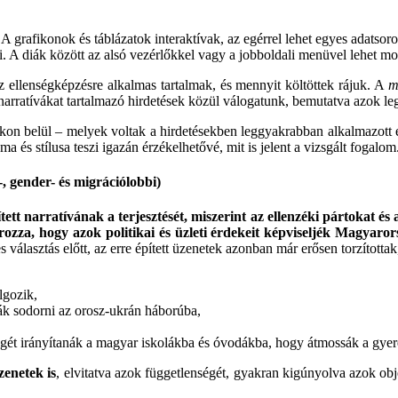
A grafikonok és táblázatok interaktívak, az egérrel lehet egyes adatsoro
i. A diák között az alsó vezérlőkkel vagy a jobboldali menüvel lehet m
z ellenségképzésre alkalmas tartalmak, és mennyit költöttek rájuk. A
m
arratívákat tartalmazó hirdetések közül válogatunk, bemutatva azok leg
on belül – melyek voltak a hirdetésekben leggyakrabban alkalmazott e
a és stílusa teszi igazán érzékelhetővé, mit is jelent a vizsgált fogalom
, gender- és migrációlobbi)
tett narratívának a terjesztését, miszerint az ellenzéki pártokat 
rozza, hogy azok politikai és üzleti érdekeit képviseljék Magyaro
 választás előtt, az erre épített üzenetek azonban már erősen torzított
lgozik,
ák sodorni az orosz-ukrán háborúba,
ét irányítanák a magyar iskolákba és óvodákba, hogy átmossák a gyer
zenetek is
, elvitatva azok függetlenségét, gyakran kigúnyolva azok obj