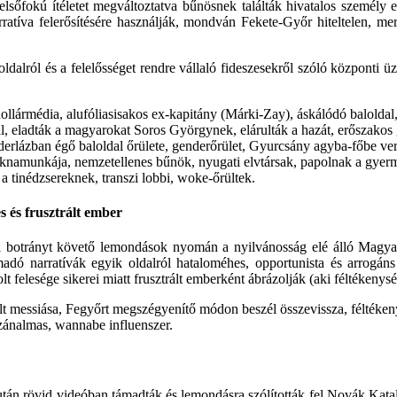
elsőfokú ítéletet megváltoztatva bűnösnek találták hivatalos személy e
narratíva felerősítésére használják, mondván Fekete-Győr hiteltelen, me
dalról és a felelősséget rendre vállaló fideszesekről szóló központi ü
llármédia, alufóliasisakos ex-kapitány (Márki-Zay), áskálódó baloldal, 
oldal, eladták a magyarokat Soros Györgynek, elárulták a hazát, erősza
erlázban égő baloldal őrülete, genderőrület, Gyurcsány agyba-főbe ve
knamunkája, nemzetellenes bűnök, nyugati elvtársak, papolnak a gyerme
 a tinédzsereknek, transzi lobbi, woke-őrültek.
s és frusztrált ember
botrányt követő lemondások nyomán a nyilvánosság elé álló Magyar Pé
ámadó narratívák egyik oldalról hataloméhes, opportunista és arrogán
lt felesége sikerei miatt frusztrált emberként ábrázolják (aki féltékenység
ölt messiása, Fegyőrt megszégyenítő módon beszél összevissza, féltékeny
zánalmas, wannabe influenszer.
án rövid videóban támadták és lemondásra szólították fel Novák Katali