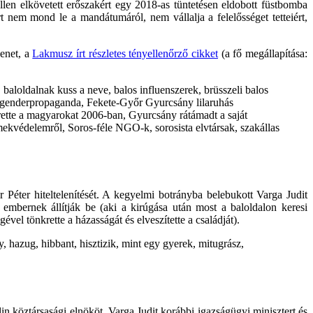
llen elkövetett erőszakért egy 2018-as tüntetésen eldobott füstbomba
rt nem mond le a mandátumáról, nem vállalja a felelősséget tetteiért,
zenet, a
Lakmusz írt részletes tényellenőrző cikket
(a fő megállapítása:
baloldalnak kuss a neve, balos influenszerek, brüsszeli balos
kos genderpropaganda, Fekete-Győr Gyurcsány lilaruhás
rette a magyarokat 2006-ban, Gyurcsány rátámadt a saját
kvédelemről, Soros-féle NGO-k, sorosista elvtársak, szakállas
ter hiteltelenítését. A kegyelmi botrányba belebukott Varga Judit
s embernek állítják be (aki a kirúgása után most a baloldalon keresi
ével tönkrette a házasságát és elveszítette a családját).
, hazug, hibbant, hisztizik, mint egy gyerek, mitugrász,
n köztársasági elnököt, Varga Judit korábbi igazságügyi minisztert és