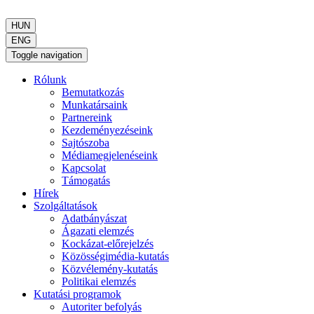
HUN
ENG
Toggle navigation
Rólunk
Bemutatkozás
Munkatársaink
Partnereink
Kezdeményezéseink
Sajtószoba
Médiamegjelenéseink
Kapcsolat
Támogatás
Hírek
Szolgáltatások
Adatbányászat
Ágazati elemzés
Kockázat-előrejelzés
Közösségimédia-kutatás
Közvélemény-kutatás
Politikai elemzés
Kutatási programok
Autoriter befolyás