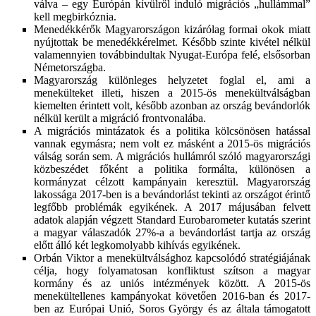
válva – egy Európán kívülről induló migrációs „hullámmal”
kell megbirkóznia.
Menedékkérők Magyarországon kizárólag formai okok miatt
nyújtottak be menedékkérelmet. Később szinte kivétel nélkül
valamennyien továbbindultak Nyugat-Európa felé, elsősorban
Németországba.
Magyarország különleges helyzetet foglal el, ami a
menekülteket illeti, hiszen a 2015-ös menekültválságban
kiemelten érintett volt, később azonban az ország bevándorlók
nélkül került a migráció frontvonalába.
A migrációs mintázatok és a politika kölcsönösen hatással
vannak egymásra; nem volt ez másként a 2015-ös migrációs
válság során sem. A migrációs hullámról szóló magyarországi
közbeszédet főként a politika formálta, különösen a
kormányzat célzott kampányain keresztül. Magyarország
lakossága 2017-ben is a bevándorlást tekinti az országot érintő
legfőbb problémák egyikének. A 2017 májusában felvett
adatok alapján végzett Standard Eurobarometer kutatás szerint
a magyar válaszadók 27%-a a bevándorlást tartja az ország
előtt álló két legkomolyabb kihívás egyikének.
Orbán Viktor a menekültválsághoz kapcsolódó stratégiájának
célja, hogy folyamatosan konfliktust szítson a magyar
kormány és az uniós intézmények között. A 2015-ös
menekültellenes kampányokat követően 2016-ban és 2017-
ben az Európai Unió, Soros György és az általa támogatott