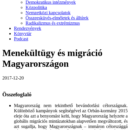
Demokratikus intézmények
Közpolitika
Nemzetközi kapcsolatok
Összeesküvés-elméletek és álhírek
Radikalizmus és extrémizmus
Rendezvények
Könyvtár
Podcast
Menekültügy és migráció
Magyarországon
2017-12-20
Összefoglaló
Magyarország nem tekinthető bevándorlási célországnak.
Különböző kampányok segítségével az Orbán-kormány 2015
eleje óta azt a benyomást kelti, hogy Magyarország helyzete a
globális migrációs mintázatokban alapvetően megváltozott, és
azt sugallja, hogy Magyarországnak – immáron célországgá