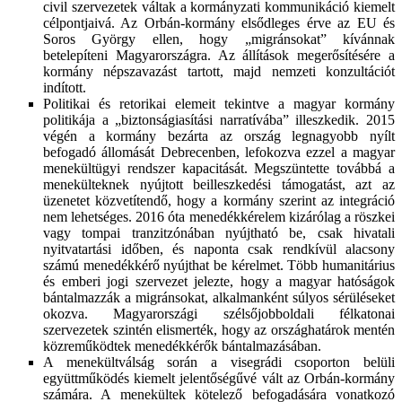
civil szervezetek váltak a kormányzati kommunikáció kiemelt
célpontjaivá. Az Orbán-kormány elsődleges érve az EU és
Soros György ellen, hogy „migránsokat” kívánnak
betelepíteni Magyarországra. Az állítások megerősítésére a
kormány népszavazást tartott, majd nemzeti konzultációt
indított.
Politikai és retorikai elemeit tekintve a magyar kormány
politikája a „biztonságiasítási narratívába” illeszkedik. 2015
végén a kormány bezárta az ország legnagyobb nyílt
befogadó állomását Debrecenben, lefokozva ezzel a magyar
menekültügyi rendszer kapacitását. Megszüntette továbbá a
menekülteknek nyújtott beilleszkedési támogatást, azt az
üzenetet közvetítendő, hogy a kormány szerint az integráció
nem lehetséges. 2016 óta menedékkérelem kizárólag a röszkei
vagy tompai tranzitzónában nyújtható be, csak hivatali
nyitvatartási időben, és naponta csak rendkívül alacsony
számú menedékkérő nyújthat be kérelmet. Több humanitárius
és emberi jogi szervezet jelezte, hogy a magyar hatóságok
bántalmazzák a migránsokat, alkalmanként súlyos sérüléseket
okozva. Magyarországi szélsőjobboldali félkatonai
szervezetek szintén elismerték, hogy az országhatárok mentén
közreműködtek menedékkérők bántalmazásában.
A menekültválság során a visegrádi csoporton belüli
együttműködés kiemelt jelentőségűvé vált az Orbán-kormány
számára. A menekültek kötelező befogadására vonatkozó