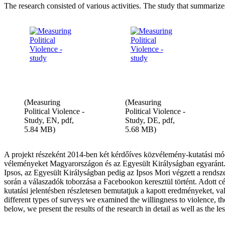
The research consisted of various activities. The study that summariz
(Measuring
(Measuring
Political Violence -
Political Violence -
Study, EN, pdf,
Study, DE, pdf,
5.84 MB)
5.68 MB)
A projekt részeként 2014-ben két kérdőíves közvélemény-kutatási mód
véleményeket Magyarországon és az Egyesült Királyságban egyaránt.
Ipsos, az Egyesült Királyságban pedig az Ipsos Mori végzett a rends
során a válaszadók toborzása a Facebookon keresztül történt. Adott cé
kutatási jelentésben részletesen bemutatjuk a kapott eredményeket, va
different types of surveys we examined the willingness to violence, th
below, we present the results of the research in detail as well as the 