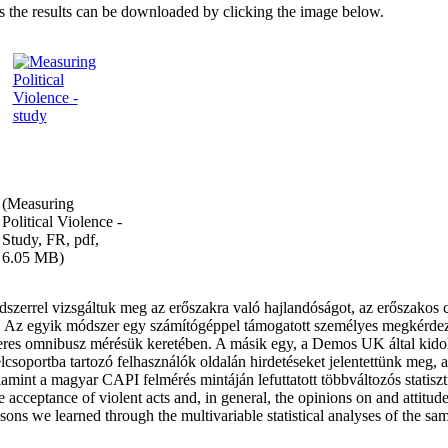
es the results can be downloaded by clicking the image below.
(Measuring
Political Violence -
Study, FR, pdf,
6.05 MB)
szerrel vizsgáltuk meg az erőszakra való hajlandóságot, az erőszakos 
 Az egyik módszer egy számítógéppel támogatott személyes megkérdez
zeres omnibusz mérésük keretében. A másik egy, a Demos UK által kido
lcsoportba tartozó felhasználók oldalán hirdetéseket jelentettünk meg, 
lamint a magyar CAPI felmérés mintáján lefuttatott többváltozós statisz
e acceptance of violent acts and, in general, the opinions on and attit
lessons we learned through the multivariable statistical analyses of the 