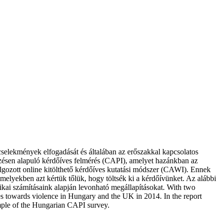
cselekmények elfogadását és általában az erőszakkal kapcsolatos
ésen alapuló kérdőíves felmérés (CAPI), amelyet hazánkban az
lgozott online kitölthető kérdőíves kutatási módszer (CAWI). Ennek
amelyekben azt kértük tőlük, hogy töltsék ki a kérdőívünket. Az alábbi
tikai számításaink alapján levonható megállapításokat.
With two
udes towards violence in Hungary and the UK in 2014. In the report
sample of the Hungarian CAPI survey.