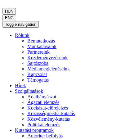
HUN
ENG
Toggle navigation
Rólunk
Bemutatkozás
Munkatársaink
Partnereink
Kezdeményezéseink
Sajtószoba
Médiamegjelenéseink
Kapcsolat
Támogatás
Hírek
Szolgáltatások
Adatbányászat
Ágazati elemzés
Kockázat-előrejelzés
Közösségimédia-kutatás
Közvélemény-kutatás
Politikai elemzés
Kutatási programok
Autoriter befolyás