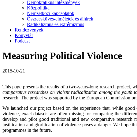
Demokratikus intézmények
Közpolitika
Nemzetközi kapcsolatok
Összeesküvés-elméletek és álhírek
Radikalizmus és extrémizmus
Rendezvények
Könyvtár
Podcast
Measuring Political Violence
2015-10-21
This page presents the results of a two-years-long research project, wh
comparative researches on violent radicalization among the youth t
research. The project was supported by the European Commission pr
We launched our project based on the experience that, while good co
violence, exact datasets are often missing for comparing the differe
develop and pilot good traditional and new comparative research me
justification and glorification of violence poses a danger. We hope thi
programmes in the future.