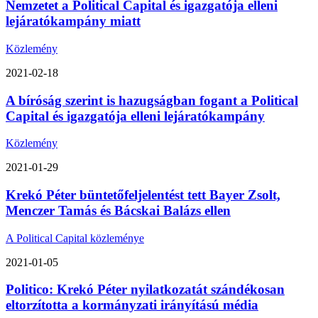
Nemzetet a Political Capital és igazgatója elleni
lejáratókampány miatt
Közlemény
2021-02-18
A bíróság szerint is hazugságban fogant a Political
Capital és igazgatója elleni lejáratókampány
Közlemény
2021-01-29
Krekó Péter büntetőfeljelentést tett Bayer Zsolt,
Menczer Tamás és Bácskai Balázs ellen
A Political Capital közleménye
2021-01-05
Politico: Krekó Péter nyilatkozatát szándékosan
eltorzította a kormányzati irányítású média