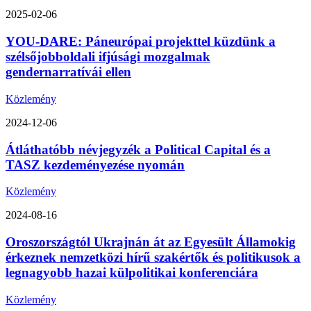
2025-02-06
YOU-DARE: Páneurópai projekttel küzdünk a
szélsőjobboldali ifjúsági mozgalmak
gendernarratívái ellen
Közlemény
2024-12-06
Átláthatóbb névjegyzék a Political Capital és a
TASZ kezdeményezése nyomán
Közlemény
2024-08-16
Oroszországtól Ukrajnán át az Egyesült Államokig
érkeznek nemzetközi hírű szakértők és politikusok a
legnagyobb hazai külpolitikai konferenciára
Közlemény