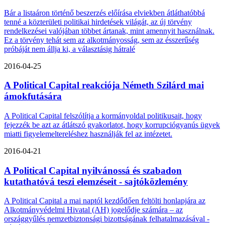
Bár a listaáron történő beszerzés előírása elviekben átláthatóbbá
tenné a közterületi politikai hirdetések világát, az új törvény
rendelkezései valójában többet ártanak, mint amennyit használnak.
Ez a törvény tehát sem az alkotmányosság, sem az ésszerűség
próbáját nem állja ki, a választásig hátralé
2016-04-25
A Political Capital reakciója Németh Szilárd mai
ámokfutására
A Political Capital felszólítja a kormányoldal politikusait, hogy
fejezzék be azt az átlátszó gyakorlatot, hogy korrupciógyanús ügyek
miatti figyelemeltereléshez használják fel az intézetet.
2016-04-21
A Political Capital nyilvánossá és szabadon
kutathatóvá teszi elemzéseit - sajtóközlemény
A Political Capital a mai naptól kezdődően feltölti honlapjára az
Alkotmányvédelmi Hivatal (AH) jogelődje számára – az
országgyűlés nemzetbiztonsági bizottságának felhatalmazásával -