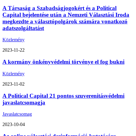
A Társaság a Szabadságjogokért és a Political
Capital bejelentése után a Nemzeti Választási Iroda
megkezdte a választópolgárok számára vonatkozó
adatszolgáltatást
Közlemény
2023-11-22
A kormány önkényvédelmi törvénye el fog bukni
Közlemény
2023-11-02
A Political Capital 21 pontos szuverenitásvédelmi
javaslatcsomagja
Javaslatcsomag
2023-10-04