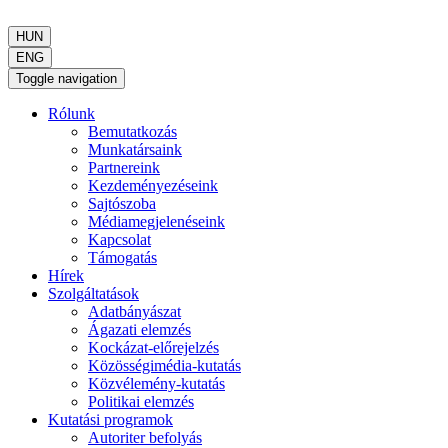
HUN
ENG
Toggle navigation
Rólunk
Bemutatkozás
Munkatársaink
Partnereink
Kezdeményezéseink
Sajtószoba
Médiamegjelenéseink
Kapcsolat
Támogatás
Hírek
Szolgáltatások
Adatbányászat
Ágazati elemzés
Kockázat-előrejelzés
Közösségimédia-kutatás
Közvélemény-kutatás
Politikai elemzés
Kutatási programok
Autoriter befolyás