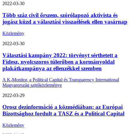
2022-03-30
Több száz civil őrszem, szórólapozó aktivista és
jogász küzd a választási visszaélések ellen vasárnap
Közlemény
2022-03-30
Választási kampány 2022: törvényt sérthetett a
Fidesz, nyolcszoros túlerőben a kormányoldal
plakátkampánya az ellenzékkel szemben
A K-Monitor, a Political Capital és Transparency International
Magyarország sajtóközleménye
2022-03-29
Orosz dezinformáció a közmédiában: az Európai
Bizottsághoz fordult a TASZ és a Political Capital
Közlemény