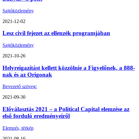
Sajtóközlemény
2021-12-02
Lesz civil fejezet az ellenzék programjában
Sajtóközlemény
2021-10-26
Helyreigazítást kellett közzölnie a Figyelőnek, a 888-
nak és az Origonak
Bevezető szöveg:
2021-09-30
Előválasztás 2021 – a Political Capital elemzése az
első forduló eredményeiről
Elemzés, térkép
2021-08-16