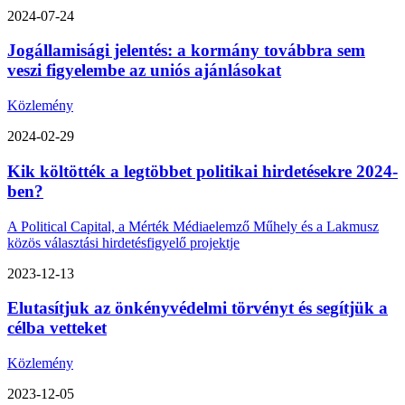
2024-07-24
Jogállamisági jelentés: a kormány továbbra sem
veszi figyelembe az uniós ajánlásokat
Közlemény
2024-02-29
Kik költötték a legtöbbet politikai hirdetésekre 2024-
ben?
A Political Capital, a Mérték Médiaelemző Műhely és a Lakmusz
közös választási hirdetésfigyelő projektje
2023-12-13
Elutasítjuk az önkényvédelmi törvényt és segítjük a
célba vetteket
Közlemény
2023-12-05