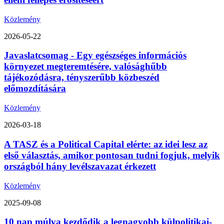
Közlemény
2026-05-22
Javaslatcsomag - Egy egészséges információs
környezet megteremtésére, valósághűbb
tájékozódásra, tényszerűbb közbeszéd
előmozdítására
Közlemény
2026-03-18
A TASZ és a Political Capital elérte: az idei lesz az
első választás, amikor pontosan tudni fogjuk, melyik
országból hány levélszavazat érkezett
Közlemény
2025-09-08
10 nap múlva kezdődik a legnagyobb külpolitikai-