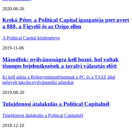
2020-06-26
Krekó Péter, a Political Capital igazgatója pert nyert
a 888, a Figyelő és az Origo ellen
A Political Capital közleménye
2019-11-06
Másodfok: nyilvánosságra kell hozni, hol voltak
tömeges bejelentkezések a tavalyi választás előtt
Ki kell adnia a Belügyminisztériumnak a PC és a TASZ által
igényelt lakcím-nyilvántartási adatokat
2019-08-20
Tulajdonosi átalakulás a Political Capitalnél
Tulajdonosi átalakulás a Political Capitalnél
2018-12-10