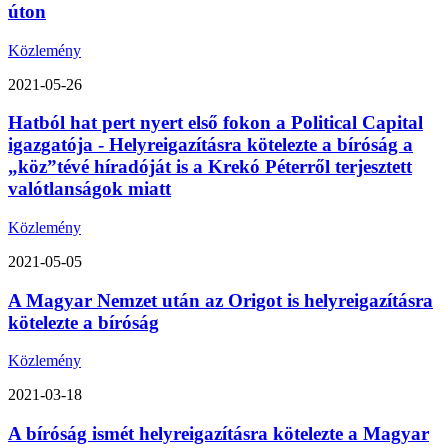
úton
Közlemény
2021-05-26
Hatból hat pert nyert első fokon a Political Capital
igazgatója - Helyreigazításra kötelezte a bíróság a
„köz”tévé híradóját is a Krekó Péterről terjesztett
valótlanságok miatt
Közlemény
2021-05-05
A Magyar Nemzet után az Origot is helyreigazításra
kötelezte a bíróság
Közlemény
2021-03-18
A bíróság ismét helyreigazításra kötelezte a Magyar