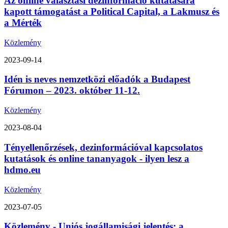
Az online választási dezinformáció kutatására
kapott támogatást a Political Capital, a Lakmusz és
a Mérték
Közlemény
2023-09-14
Idén is neves nemzetközi előadók a Budapest
Fórumon – 2023. október 11-12.
Közlemény
2023-08-04
Tényellenőrzések, dezinformációval kapcsolatos
kutatások és online tananyagok - ilyen lesz a
hdmo.eu
Közlemény
2023-07-05
Közlemény - Uniós jogállamisági jelentés: a