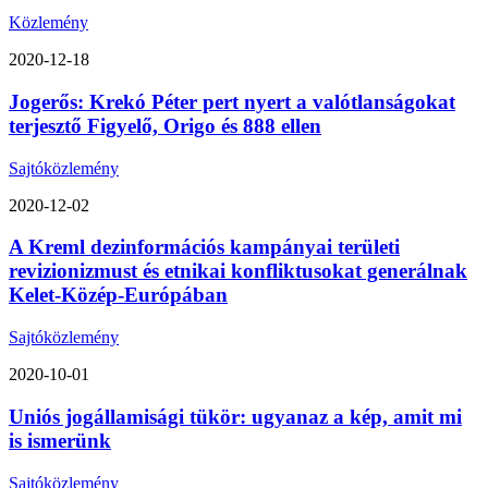
Közlemény
2020-12-18
Jogerős: Krekó Péter pert nyert a valótlanságokat
terjesztő Figyelő, Origo és 888 ellen
Sajtóközlemény
2020-12-02
A Kreml dezinformációs kampányai területi
revizionizmust és etnikai konfliktusokat generálnak
Kelet-Közép-Európában
Sajtóközlemény
2020-10-01
Uniós jogállamisági tükör: ugyanaz a kép, amit mi
is ismerünk
Sajtóközlemény