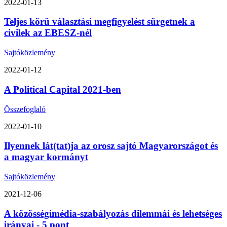
2022-01-13
Teljes körű választási megfigyelést sürgetnek a
civilek az EBESZ-nél
Sajtóközlemény
2022-01-12
A Political Capital 2021-ben
Összefoglaló
2022-01-10
Ilyennek lát(tat)ja az orosz sajtó Magyarországot és
a magyar kormányt
Sajtóközlemény
2021-12-06
A közösségimédia-szabályozás dilemmái és lehetséges
irányai - 5 pont