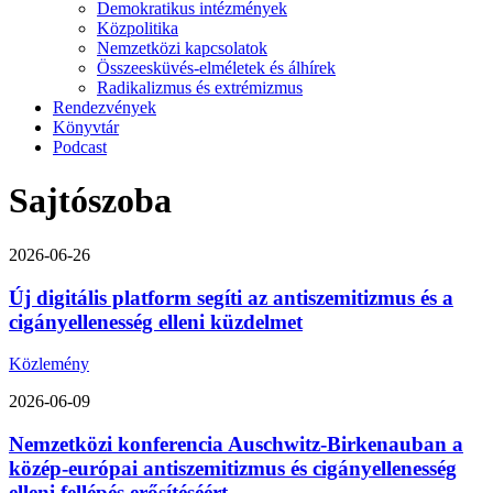
Demokratikus intézmények
Közpolitika
Nemzetközi kapcsolatok
Összeesküvés-elméletek és álhírek
Radikalizmus és extrémizmus
Rendezvények
Könyvtár
Podcast
Sajtószoba
2026-06-26
Új digitális platform segíti az antiszemitizmus és a
cigányellenesség elleni küzdelmet
Közlemény
2026-06-09
Nemzetközi konferencia Auschwitz-Birkenauban a
közép-európai antiszemitizmus és cigányellenesség
elleni fellépés erősítéséért