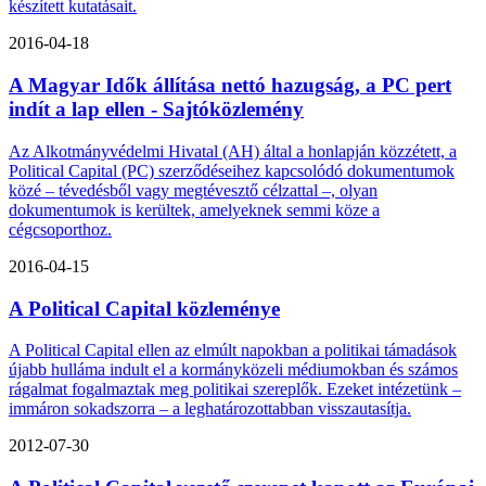
készített kutatásait.
2016-04-18
A Magyar Idők állítása nettó hazugság, a PC pert
indít a lap ellen - Sajtóközlemény
Az Alkotmányvédelmi Hivatal (AH) által a honlapján közzétett, a
Political Capital (PC) szerződéseihez kapcsolódó dokumentumok
közé – tévedésből vagy megtévesztő célzattal –, olyan
dokumentumok is kerültek, amelyeknek semmi köze a
cégcsoporthoz.
2016-04-15
A Political Capital közleménye
A Political Capital ellen az elmúlt napokban a politikai támadások
újabb hulláma indult el a kormányközeli médiumokban és számos
rágalmat fogalmaztak meg politikai szereplők. Ezeket intézetünk –
immáron sokadszorra – a leghatározottabban visszautasítja.
2012-07-30