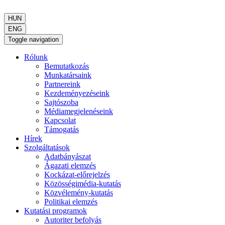
HUN
ENG
Toggle navigation
Rólunk
Bemutatkozás
Munkatársaink
Partnereink
Kezdeményezéseink
Sajtószoba
Médiamegjelenéseink
Kapcsolat
Támogatás
Hírek
Szolgáltatások
Adatbányászat
Ágazati elemzés
Kockázat-előrejelzés
Közösségimédia-kutatás
Közvélemény-kutatás
Politikai elemzés
Kutatási programok
Autoriter befolyás