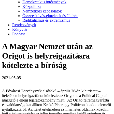
Demokratikus intézmények
Közpolitika
Nemzetközi kapcsolatok
Összeesküvés-elméletek és álhírek
Radikalizmus és extrémizmus
Rendezvények
Könyvtár
Podcast
A Magyar Nemzet után az
Origot is helyreigazításra
kötelezte a bíróság
2021-05-05
A Fővárosi Törvényszék elsőfokú – április 26-án kihirdetett –
ítéletében helyreigazításra kötelezte az Origot is a Political Capital
igazgatója elleni lejáratókampány miatt. Az Origo félremagyarázta
és valótlanságokat állított Krekó Péter egy Politiconak adott elemzői
nyilatkozatáról. Az ítélet értelmében az internetes oldalnak közölni
kell a helyreigazítást az ítélet jogerőre emelkedésétől számított öt